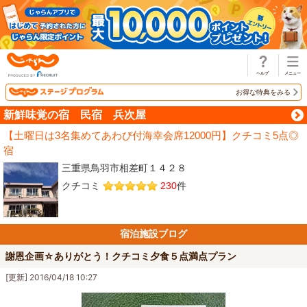
じゃらん
お得な特典をみる
新鮮味覚の宿 民宿 兵次屋
【土曜日は3名集めてあわび付海幸会席12000円】クチコミ5点◎
宿
三重県鳥羽市相差町１４２８
クチコミ
230
件
宿泊施設ブログ
謝恩企画☆ありがとう！クチコミ夕食５点満点プラン
[更新] 2016/04/18 10:27