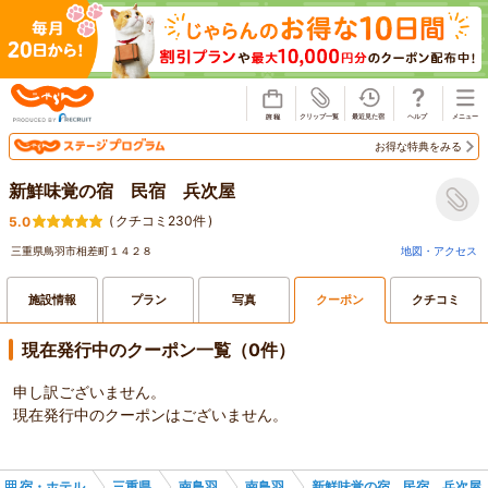
じゃらん
お得な特典をみる
新鮮味覚の宿 民宿 兵次屋
(
クチコミ230件
)
5.0
三重県鳥羽市相差町１４２８
地図・アクセス
施設情報
プラン
写真
クーポン
クチコミ
現在発行中のクーポン一覧（0件）
申し訳ございません。
現在発行中のクーポンはございません。
宿・ホテル
三重県
南鳥羽
南鳥羽
新鮮味覚の宿 民宿 兵次屋