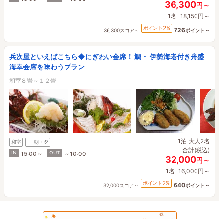
36,300
円～
1名
18,150円～
2
ポイント
%
726
36,300スコア～
ポイント～
兵次屋といえばこちら◆にぎわい会席！ 鯛・ 伊勢海老付き舟盛
海幸会席を味わうプラン
和室８畳～１２畳
1泊
大人2名
和室
朝・夕
合計(税込)
IN
OUT
15:00～
～10:00
32,000
円～
1名
16,000円～
2
ポイント
%
640
32,000スコア～
ポイント～