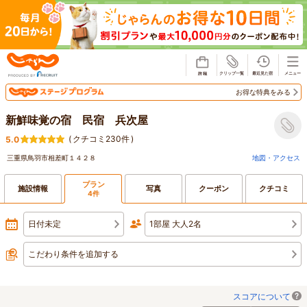
じゃらん
お得な特典をみる
新鮮味覚の宿 民宿 兵次屋
(
クチコミ230件
)
5.0
三重県鳥羽市相差町１４２８
地図・アクセス
プラン
施設情報
写真
クーポン
クチコミ
4件
日付未定
1部屋 大人2名
こだわり条件を追加する
スコアについて