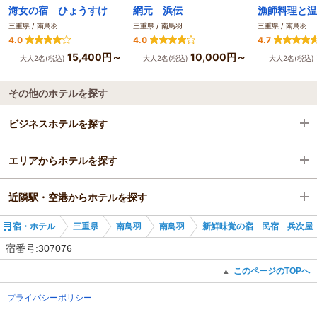
海女の宿 ひょうすけ
網元 浜伝
三重県 / 南鳥羽
三重県 / 南鳥羽
三重県 / 南鳥羽
4.0
4.0
4.7
15,400円～
10,000円～
大人2名(税込)
大人2名(税込)
大人2名(税込)
その他のホテルを探す
ビジネスホテルを探す
エリアからホテルを探す
三重県
近隣駅・空港からホテルを探す
南鳥羽
三重県
宿・ホテル
三重県
南鳥羽
南鳥羽
新鮮味覚の宿 民宿 兵次屋
南鳥羽
松尾駅
宿番号:307076
このページのTOPへ
▲
プライバシーポリシー