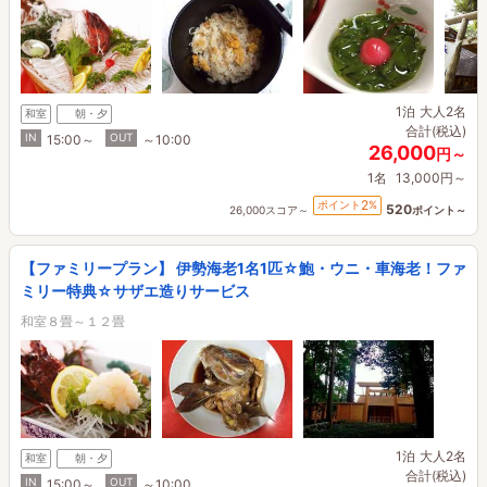
1泊
大人2名
和室
朝・夕
合計(税込)
IN
OUT
15:00～
～10:00
26,000
円～
1名
13,000円～
2
ポイント
%
520
26,000スコア～
ポイント～
【ファミリープラン】 伊勢海老1名1匹☆鮑・ウニ・車海老！ファ
ミリー特典☆サザエ造りサービス
和室８畳～１２畳
1泊
大人2名
和室
朝・夕
合計(税込)
IN
OUT
15:00～
～10:00