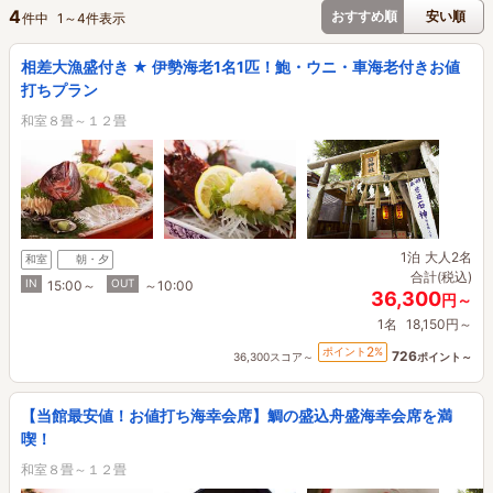
4
おすすめ順
安い順
件中
1
～
4
件表示
相差大漁盛付き ★ 伊勢海老1名1匹！鮑・ウニ・車海老付きお値
打ちプラン
和室８畳～１２畳
1泊
大人2名
和室
朝・夕
合計(税込)
IN
OUT
15:00～
～10:00
36,300
円～
1名
18,150円～
2
ポイント
%
726
36,300スコア～
ポイント～
【当館最安値！お値打ち海幸会席】鯛の盛込舟盛海幸会席を満
喫！
和室８畳～１２畳