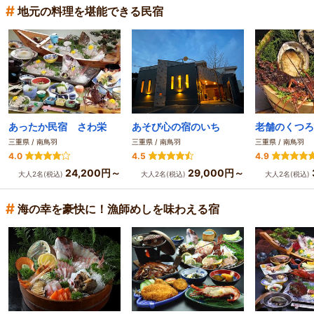
#
地元の料理を堪能できる民宿
あったか民宿 さわ栄
あそび心の宿のいち
老舗のくつろ
三重県 / 南鳥羽
三重県 / 南鳥羽
三重県 / 南鳥羽
4.0
4.5
4.9
24,200円～
29,000円～
大人2名(税込)
大人2名(税込)
大人2名(税込)
#
海の幸を豪快に！漁師めしを味わえる宿