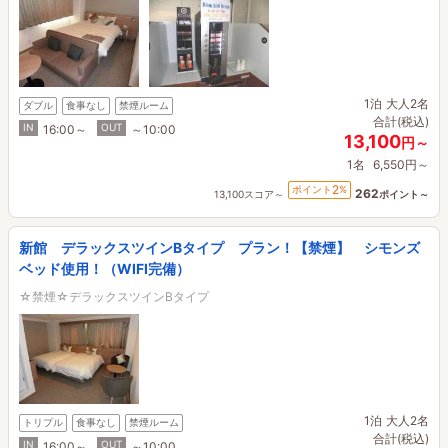
1泊
大人2名
ダブル
食事なし
禁煙ルーム
合計(税込)
IN
OUT
16:00～
～10:00
13,100
円～
1名
6,550円～
2
ポイント
%
262
13,100スコア～
ポイント～
新館 デラックスツインBタイプ プラン！【禁煙】 シモンズ
ベッド使用！（WIFI完備）
☆禁煙☆デラックスツインBタイプ
1泊
大人2名
トリプル
食事なし
禁煙ルーム
合計(税込)
IN
OUT
16:00～
～10:00