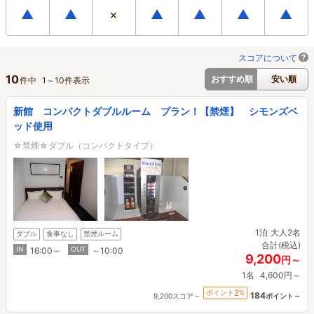
▲
▲
×
▲
▲
▲
▲
スコアについて
10
おすすめ順
安い順
件中
1
～
10
件表示
新館 コンパクトダブルルーム プラン！【禁煙】 シモンズベ
ッド使用
☆禁煙☆ダブル（コンパクトタイプ）
1泊
大人2名
ダブル
食事なし
禁煙ルーム
合計(税込)
IN
OUT
16:00～
～10:00
9,200
円～
1名
4,600円～
2
ポイント
%
184
9,200スコア～
ポイント～