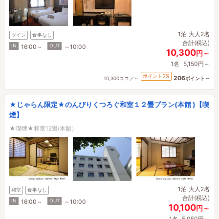
1泊
大人2名
ツイン
食事なし
合計(税込)
IN
OUT
16:00～
～10:00
10,300
円～
1名
5,150円～
2
ポイント
%
206
10,300スコア～
ポイント～
★じゃらん限定★のんびりくつろぐ和室１２畳プラン(本館 )【喫
煙】
★喫煙★和室12畳(本館）
1泊
大人2名
和室
食事なし
合計(税込)
IN
OUT
16:00～
～10:00
10,100
円～
1名
5,050円～