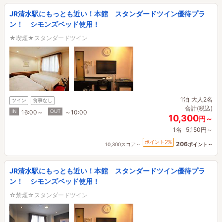
JR清水駅にもっとも近い！本館 スタンダードツイン優待プラ
ン！ シモンズベッド使用！
★喫煙★スタンダードツイン
1泊
大人2名
ツイン
食事なし
合計(税込)
IN
OUT
16:00～
～10:00
10,300
円～
1名
5,150円～
2
ポイント
%
206
10,300スコア～
ポイント～
JR清水駅にもっとも近い！本館 スタンダードツイン優待プラ
ン！ シモンズベッド使用！
☆禁煙☆スタンダードツイン