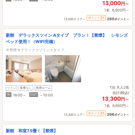
13,000
円～
1名
6,500円～
2
ポイント
%
260
13,000スコア～
ポイント～
新館 デラックスツイン Aタイプ プラン！【禁煙】 シモンズ
ベッド使用！（WIFI完備）
☆禁煙☆デラックスツインＡタイプ
1泊
大人2名
ツイン
食事なし
禁煙ルーム
合計(税込)
IN
OUT
16:00～
～10:00
13,300
円～
1名
6,650円～
2
ポイント
%
266
13,300スコア～
ポイント～
新館 和室7.5畳！【禁煙】