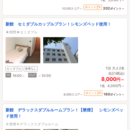
2
ポイント
%
202
10,100スコア～
ポイント～
新館 セミダブルカップルプラン！シモンズベッド使用！
★喫煙★セミダブル
1泊
大人2名
セミダブル
食事なし
合計(税込)
IN
OUT
16:00～
～10:00
8,000
円～
1名
4,000円～
2
ポイント
%
160
8,000スコア～
ポイント～
新館 デラックスダブルルームプラン！【禁煙】 シモンズベッ
ド使用！
☆禁煙☆デラックスダブルルーム