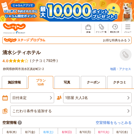
じゃらん
お得な特典をみる
清水シティホテル
(
クチコミ792件
)
4.0
静岡県静岡市清水区真砂町2-2
地図・アクセス
プラン
施設情報
写真
クーポン
クチコミ
10件
日付未定
1部屋 大人2名
こだわり条件を追加する
空室情報
空室情報をもっとみる
8/6
(木)
8/7
(金)
8/8
(土)
8/9
(日)
8/10
(月)
8/11
(火)
8/12
(水)