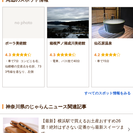
ポーラ美術館
箱根芦ノ湖成川美術館
仙石原温泉
4.3
4.3
4.2
・車で7分 コンビニを右、
・電車、バス他で40分
・車で15分
仙郷楼の交差点を右折、73
3号線を道なり、左側
すべてのスポット情報をみる
神奈川県のじゃらんニュース関連記事
【最新】横浜駅で買えるお土産おすすめ26
選！絶対はずさない定番から最新スイーツま