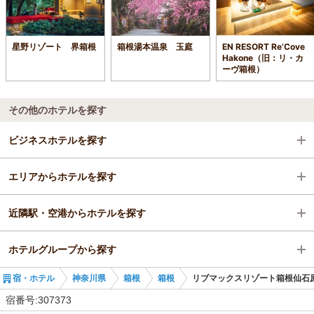
星野リゾート 界箱根
箱根湯本温泉 玉庭
EN RESORT Re’Cove
Hakone（旧：リ・カ
ーヴ箱根）
その他のホテルを探す
ビジネスホテルを探す
エリアからホテルを探す
神奈川県
近隣駅・空港からホテルを探す
箱根
神奈川県
ホテルグループから探す
強羅駅
箱根
足柄駅
宿・ホテル
神奈川県
箱根
箱根
リブマックスリゾート箱根仙石
強羅駅
松田駅
全国のリブマックスホテルズ＆リゾーツ
宿番号:307373