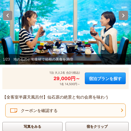
1/23
地のものと旬食材で箱根の美食を満喫
1泊 大人2名 合計(税込)
29,000円～
宿泊プランを探す
1名 14,500円～
【全客室半露天風呂付】仙石原の絶景と旬の会席を味わう
クーポンを確認する
写真をみる
宿をクリップ