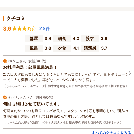
クチコミ
3.6
519件
部屋
3.4
朝食
4.0
接客
3.9
風呂
3.8
夕食
4.1
清潔感
3.7
ゆうこさん (女性/40代)
お料理満足！部屋風呂満足！
次の日の夕飯も楽しみになるくらいとても美味しかったです。量もボリューミ
ーで主人も満腹でした。車がないのでバス通りから宿ま…
【じゃらんスペシャルウィーク】和牛すき焼きと金目鯛の姿煮で彩る旬彩会席《朝夕食付き》
セィちゃんさん (男性/50代)
何回も利用させて頂いてます。
何回来たか…いつも通りコスパが良く、スタッフの対応も素晴らしい。朝夕の
食事の量も満足。宿としては最高なんですけど…宿のす…
【じゃらんのお得な10日間】和牛すき焼きと金目鯛の姿煮で彩る旬彩会席《朝夕食付き》
すべてのクチコミをみる