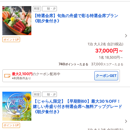
和室
朝・夕
【特選会席】旬魚の舟盛で彩る特選会席プラン
《朝夕食付き》
ポイントUP
1泊 大人2名 合計(税込)
37,000円～
1名 18,500円～
740
37,000
ポイント～たまる
スコア～たまる
2,100
最大
円
の
クーポン配布中
クーポンGET
※利用条件あり
和室
朝・夕
【じゃらん限定】【早期割60】最大30％OFF！
嬉しい舟盛り付き特選会席へ無料アップグレード
《朝夕食付き》
ポイントUP
1泊 大人2名 合計(税込)