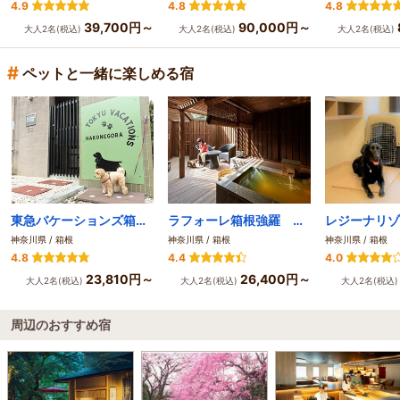
4.9
4.8
4.8
39,700円～
90,000円～
大人2名(税込)
大人2名(税込)
大人2名(税込)
#
ペットと一緒に楽しめる宿
東急バケーションズ箱根強羅
ラフォーレ箱根強羅 湯の棲
神奈川県 / 箱根
神奈川県 / 箱根
神奈川県 / 箱根
4.8
4.4
4.0
23,810円～
26,400円～
大人2名(税込)
大人2名(税込)
大人2名(税込
周辺のおすすめ宿