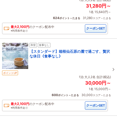
31,280円～
1名 15,640円～
624
31,280
ポイント～たまる
スコア～たまる
2,100
最大
円
の
クーポン配布中
クーポンGET
※利用条件あり
和室
食事なし
【スタンダード】箱根仙石原の麓で過ごす、贅沢
な休日《食事なし》
ポイントUP
1泊 大人2名 合計(税込)
30,000円～
1名 15,000円～
600
30,000
ポイント～たまる
スコア～たまる
2,100
最大
円
の
クーポン配布中
クーポンGET
※利用条件あり