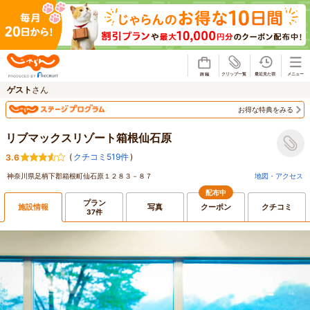
じゃらん
ゲスト
さん
お得な特典をみる
リブマックスリゾート箱根仙石原
(
クチコミ519件
)
3.6
神奈川県足柄下郡箱根町仙石原１２８３－８７
地図・アクセス
配布中
プラン
施設情報
写真
クーポン
クチコミ
37件