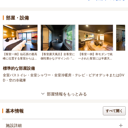
部屋・設備
【客室一例】仙石原の最高
【客室露天風呂】全客室に
【客室一例】和モダンで統
峰に位置する客室からは、
個性豊かなデザインの『信
一された客室には半露天風
箱根の絶景を堪能できます
楽焼 半露天風呂』をご用
呂をご用意致しました
意いたしました。
標準的な部屋設備
全室バストイレ・全室シャワー・全室冷暖房・テレビ・ビデオデッキまたはDV
D・空の冷蔵庫
部屋情報をもっとみる
基本情報
すべて開く
施設詳細