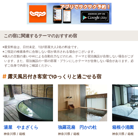
この宿に関連するテーマのおすすめ宿
※最安料金は、日付未定、1泊1部屋大人2名の料金です。
※ご指定の検索条件に合致しない宿が表示される場合がございます。
※個人の主観の違いやAIによる自動出力などのため、テーマと宿泊施設が合致しない場合がござ
います。また、宿泊施設の一部の部屋・プランにしかテーマが合致しない場合があります。必
ずご自身で内容をご確認ください。
#
露天風呂付き客室でゆっくりと過ごせる宿
湯屋 やまざくら
強羅花扇 円かの杜
神奈川県 / 箱根
神奈川県 / 箱根
神奈川県 / 箱根