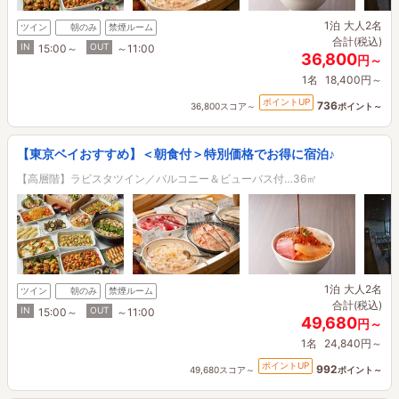
1泊
大人2名
ツイン
朝のみ
禁煙ルーム
合計(税込)
IN
OUT
15:00～
～11:00
36,800
円～
1名
18,400円～
ポイントUP
736
36,800スコア～
ポイント～
【東京ベイおすすめ】＜朝食付＞特別価格でお得に宿泊♪
【高層階】ラビスタツイン／バルコニー＆ビューバス付…36㎡
1泊
大人2名
ツイン
朝のみ
禁煙ルーム
合計(税込)
IN
OUT
15:00～
～11:00
49,680
円～
1名
24,840円～
ポイントUP
992
49,680スコア～
ポイント～