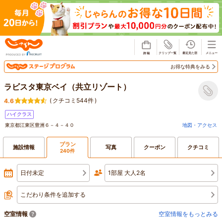
じゃらん
お得な特典をみる
ラビスタ東京ベイ（共立リゾート）
(
クチコミ544件
)
4.6
ハイクラス
東京都江東区豊洲６－４－４０
地図・アクセス
プラン
施設情報
写真
クーポン
クチコミ
240件
日付未定
1部屋 大人2名
こだわり条件を追加する
空室情報
空室情報をもっとみる