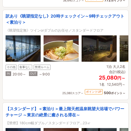
772
38,640スコア～
ポイント～
訳あり《眺望指定なし》20時チェックイン～9時チェックアウト
＜素泊り＞
《眺望指定無》ツインorダブルのお任せ／スタンダードフロア
1泊
大人2名
その他
食事なし
禁煙ルーム
合計(税込)
IN
OUT
20:00～
～9:00
25,080
円～
1名
12,540円～
ポイントUP
500
25,080スコア～
ポイント～
【スタンダード】＜素泊り＞最上階天然温泉眺望大浴場でパワー
チャージ ～東京の絶景に癒される滞在～
【禁煙】180cm幅ダブル／スタンダードフロア…23㎡