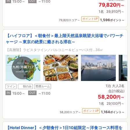
IN
OUT
15:00～
～11:00
79,820
円～
1名
39,910円～
ポイントUP
1,596
79,820スコア～
ポイント～
【ハイフロア】＜朝食付＞最上階天然温泉眺望大浴場でパワーチ
ャージ ～東京の絶景に癒される滞在～
【高層階】ラビスタツイン／バルコニー＆ビューバス付…36㎡
1泊
大人2名
ツイン
朝のみ
禁煙ルーム
合計(税込)
IN
OUT
15:00～
～11:00
58,200
円～
1名
29,100円～
ポイントUP
1,164
58,200スコア～
ポイント～
【Hotel Dinner】＜夕朝食付＞1日10組限定～洋食コース料理を