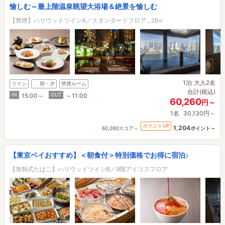
愉しむ～最上階温泉眺望大浴場＆絶景を愉しむ
【禁煙】ハリウッドツインA／スタンダードフロア…26㎡
1泊
大人2名
ツイン
朝・夕
禁煙ルーム
合計(税込)
IN
OUT
15:00～
～11:00
60,260
円～
1名
30,130円～
ポイントUP
1,204
60,260スコア～
ポイント～
【東京ベイおすすめ】＜朝食付＞特別価格でお得に宿泊♪
【加熱式たばこ】ハリウッドツインB／9階アイコスフロア