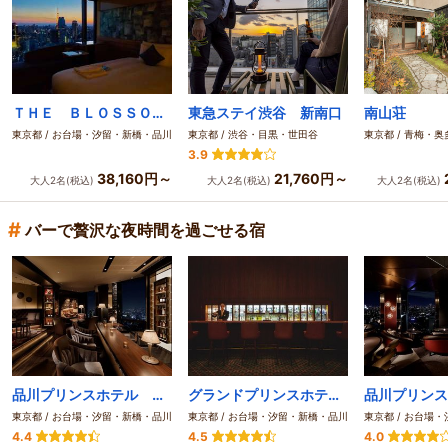
ＴＨＥ ＢＬＯＳＳＯＭ ＨＩＢＩＹＡ
東急ステイ渋谷 新南口
南山荘
東京都 / お台場・汐留・新橋・品川
東京都 / 渋谷・目黒・世田谷
東京都 / 青梅・奥
3.9
38,160円～
21,760円～
大人2名(税込)
大人2名(税込)
大人2名(税込)
#
バーで贅沢な夜時間を過ごせる宿
品川プリンスホテル Ｎタワー
グランドプリンスホテル新高輪
品川プリンス
東京都 / お台場・汐留・新橋・品川
東京都 / お台場・汐留・新橋・品川
東京都 / お台場
4.4
4.5
4.0