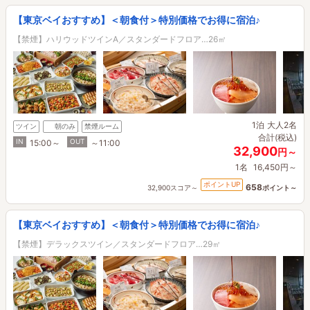
【東京ベイおすすめ】＜朝食付＞特別価格でお得に宿泊♪
【禁煙】ハリウッドツインA／スタンダードフロア…26㎡
1泊
大人2名
ツイン
朝のみ
禁煙ルーム
合計(税込)
IN
OUT
15:00～
～11:00
32,900
円～
1名
16,450円～
ポイントUP
658
32,900スコア～
ポイント～
【東京ベイおすすめ】＜朝食付＞特別価格でお得に宿泊♪
【禁煙】デラックスツイン／スタンダードフロア…29㎡