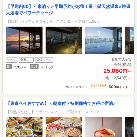
【早期割60】＜素泊り＞早期予約がお得！最上階天然温泉×眺望
大浴場でパワーチャージ
【禁煙】ハリウッドツインA／スタンダードフロア…26㎡
1泊
大人2名
ツイン
食事なし
禁煙ルーム
合計(税込)
IN
OUT
15:00～
～11:00
25,080
円～
1名
12,540円～
ポイントUP
500
25,080スコア～
ポイント～
【東京ベイおすすめ】＜朝食付＞特別価格でお得に宿泊♪
【加熱式たばこ】デラックスツイン／9階アイコスフロア