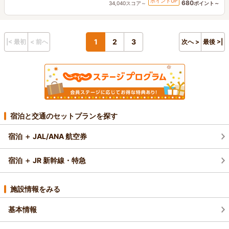
ポイントUP
680
34,040スコア～
ポイント～
1
2
3
|< 最初
< 前へ
次へ >
最後 >|
宿泊と交通のセットプランを探す
宿泊 ＋ JAL/ANA 航空券
宿泊 ＋ JR 新幹線・特急
施設情報をみる
基本情報