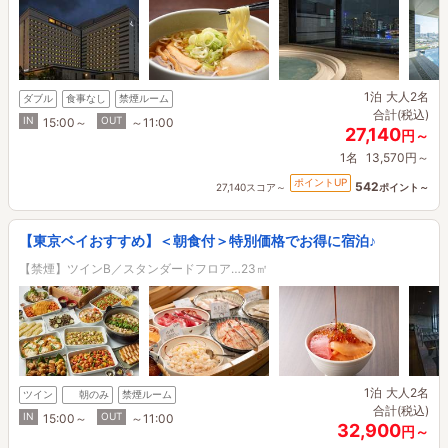
1泊
大人2名
ダブル
食事なし
禁煙ルーム
合計(税込)
IN
OUT
15:00～
～11:00
27,140
円～
1名
13,570円～
ポイントUP
542
27,140スコア～
ポイント～
【東京ベイおすすめ】＜朝食付＞特別価格でお得に宿泊♪
【禁煙】ツインB／スタンダードフロア…23㎡
1泊
大人2名
ツイン
朝のみ
禁煙ルーム
合計(税込)
IN
OUT
15:00～
～11:00
32,900
円～