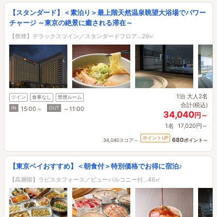
【スタンダード】＜素泊り＞最上階天然温泉眺望大浴場でパワー
チャージ ～東京の絶景に癒される滞在～
【禁煙】デラックスツイン／スタンダードフロア…29㎡
1泊
大人2名
ツイン
食事なし
禁煙ルーム
合計(税込)
IN
OUT
15:00～
～11:00
34,040
円～
1名
17,020円～
ポイントUP
680
34,040スコア～
ポイント～
【東京ベイおすすめ】＜朝食付＞特別価格でお得に宿泊♪
【高層階】ラビスタフォース／ビューバルコニー付…46㎡