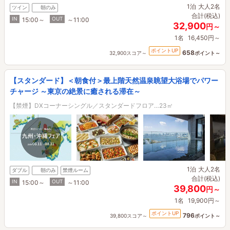
1泊
大人2名
ツイン
朝のみ
合計(税込)
IN
OUT
15:00～
～11:00
32,900
円～
1名
16,450円～
ポイントUP
658
32,900スコア～
ポイント～
【スタンダード】＜朝食付＞最上階天然温泉眺望大浴場でパワー
チャージ ～東京の絶景に癒される滞在～
【禁煙】DXコーナーシングル／スタンダードフロア…23㎡
1泊
大人2名
ダブル
朝のみ
禁煙ルーム
合計(税込)
IN
OUT
15:00～
～11:00
39,800
円～
1名
19,900円～
ポイントUP
796
39,800スコア～
ポイント～