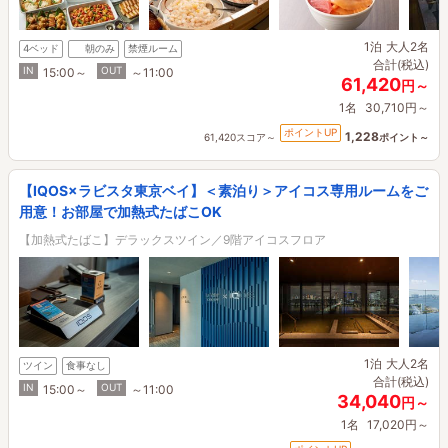
1泊
大人2名
4ベッド
朝のみ
禁煙ルーム
合計(税込)
IN
OUT
15:00～
～11:00
61,420
円～
1名
30,710円～
ポイントUP
1,228
61,420スコア～
ポイント～
【IQOS×ラビスタ東京ベイ】＜素泊り＞アイコス専用ルームをご
用意！お部屋で加熱式たばこOK
【加熱式たばこ】デラックスツイン／9階アイコスフロア
1泊
大人2名
ツイン
食事なし
合計(税込)
IN
OUT
15:00～
～11:00
34,040
円～
1名
17,020円～