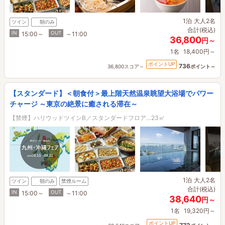
1泊
大人2名
ツイン
朝のみ
合計(税込)
IN
OUT
15:00～
～11:00
36,800
円～
1名
18,400円～
ポイントUP
736
36,800スコア～
ポイント～
【スタンダード】＜朝食付＞最上階天然温泉眺望大浴場でパワー
チャージ ～東京の絶景に癒される滞在～
【禁煙】ハリウッドツインB／スタンダードフロア…23㎡
1泊
大人2名
ツイン
朝のみ
禁煙ルーム
合計(税込)
IN
OUT
15:00～
～11:00
38,640
円～
1名
19,320円～
ポイントUP