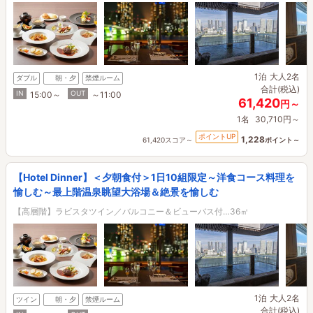
1泊
大人2名
ダブル
朝・夕
禁煙ルーム
合計(税込)
IN
OUT
15:00～
～11:00
61,420
円～
1名
30,710円～
ポイントUP
1,228
61,420スコア～
ポイント～
【Hotel Dinner】＜夕朝食付＞1日10組限定～洋食コース料理を
愉しむ～最上階温泉眺望大浴場＆絶景を愉しむ
【高層階】ラビスタツイン／バルコニー＆ビューバス付…36㎡
1泊
大人2名
ツイン
朝・夕
禁煙ルーム
合計(税込)