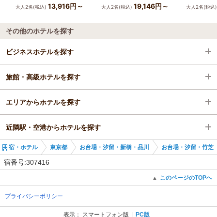
13,916円～
19,146円～
大人2名(税込)
大人2名(税込)
大人2名(税込
その他のホテルを探す
ビジネスホテルを探す
旅館・高級ホテルを探す
東京都
エリアからホテルを探す
お台場・汐留・新橋・品川
東京都
近隣駅・空港からホテルを探す
お台場・汐留・竹芝
東京都
宿・ホテル
東京都
お台場・汐留・新橋・品川
お台場・汐留・竹芝
市場前駅
お台場・汐留・新橋・品川
市場前駅
宿番号:307416
お台場・汐留・竹芝
新豊洲駅
このページのTOPへ
▲
プライバシーポリシー
市場前駅
有明テニスの森駅
表示：
スマートフォン版
PC版