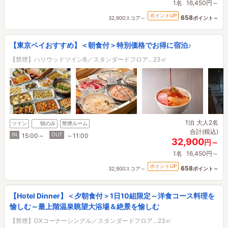
1名
16,450円～
ポイントUP
658
32,900スコア～
ポイント～
【東京ベイおすすめ】＜朝食付＞特別価格でお得に宿泊♪
【禁煙】ハリウッドツインB／スタンダードフロア…23㎡
1泊
大人2名
ツイン
朝のみ
禁煙ルーム
合計(税込)
IN
OUT
15:00～
～11:00
32,900
円～
1名
16,450円～
ポイントUP
658
32,900スコア～
ポイント～
【Hotel Dinner】＜夕朝食付＞1日10組限定～洋食コース料理を
愉しむ～最上階温泉眺望大浴場＆絶景を愉しむ
【禁煙】DXコーナーシングル／スタンダードフロア…23㎡