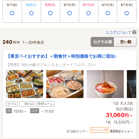
8/7
(金)
8/8
(土)
8/9
(日)
8/10
(月)
8/11
(火)
8/12
(水)
8/13
(木)
○
○
○
○
○
○
○
スコアについて
240
おすすめ順
安い順
件中
1
～
20
件表示
【東京ベイおすすめ】＜朝食付＞特別価格でお得に宿泊♪
【禁煙】180cm幅ダブル／スタンダードフロア…23㎡
1泊
大人2名
ダブル
朝のみ
禁煙ルーム
合計(税込)
IN
OUT
15:00～
～11:00
31,060
円～
1名
15,530円～
ポイントUP
620
31,060スコア～
ポイント～