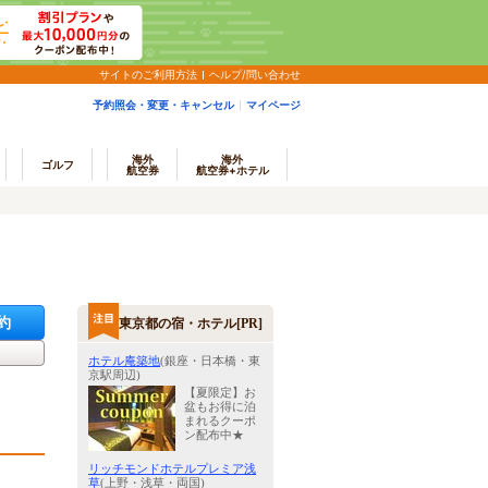
サイトのご利用方法
ヘルプ/問い合わせ
予約照会・変更・キャンセル
マイページ
海外
海外
ゴルフ
航空券
航空券+ホテル
約
東京都の宿・ホテル[PR]
ホテル庵築地
(銀座・日本橋・東
京駅周辺)
【夏限定】お
盆もお得に泊
まれるクーポ
ン配布中★
リッチモンドホテルプレミア浅
草
(上野・浅草・両国)