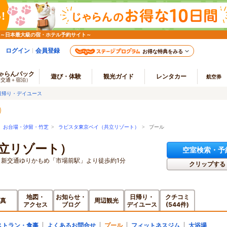
 ～日本最大級の宿・ホテル予約サイト～
ログイン
会員登録
お得な特典をみる
ゃらんパック
遊び・体験
観光ガイド
レンタカー
航空券
（交通＋宿泊）
日帰り・デイユース
>
お台場・汐留・竹芝
>
ラビスタ東京ベイ（共立リゾート）
> プール
立リゾート）
空室検索・予
・新交通ゆりかもめ「市場前駅」より徒歩約1分
クリップする
地図・
お知らせ・
日帰り・
クチコミ
真
周辺観光
アクセス
ブログ
デイユース
(544件)
ストラン・食事
よくあるお問合せ
プール
フィットネスジム
大浴場