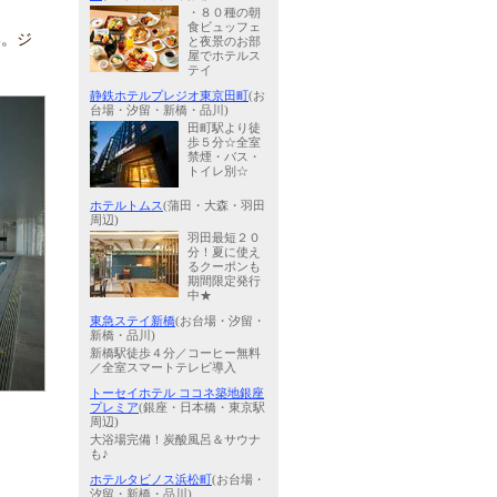
・８０種の朝
食ビュッフェ
い。ジ
と夜景のお部
屋でホテルス
テイ
静鉄ホテルプレジオ東京田町
(お
台場・汐留・新橋・品川)
田町駅より徒
歩５分☆全室
禁煙・バス・
トイレ別☆
ホテルトムス
(蒲田・大森・羽田
周辺)
羽田最短２０
分！夏に使え
るクーポンも
期間限定発行
中★
東急ステイ新橋
(お台場・汐留・
新橋・品川)
新橋駅徒歩４分／コーヒー無料
／全室スマートテレビ導入
トーセイホテル ココネ築地銀座
プレミア
(銀座・日本橋・東京駅
周辺)
大浴場完備！炭酸風呂＆サウナ
も♪
ホテルタビノス浜松町
(お台場・
汐留・新橋・品川)