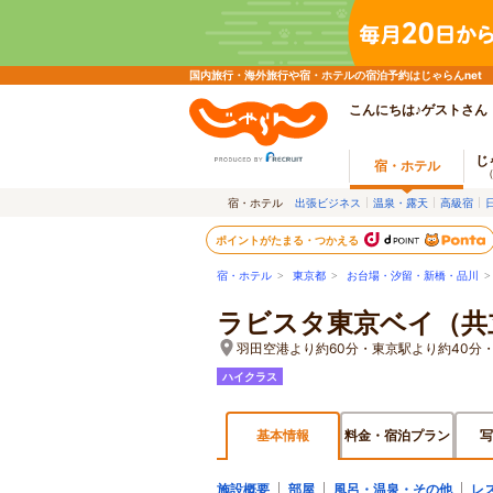
国内旅行・海外旅行や宿・ホテルの宿泊予約はじゃらんnet
こんにちは♪ゲストさん
じ
宿・ホテル
宿・ホテル
出張ビジネス
温泉・露天
高級宿
ポイントがたまる・つかえる
宿・ホテル
>
東京都
>
お台場・汐留・新橋・品川
ラビスタ東京ベイ（共
羽田空港より約60分・東京駅より約40分
ハイクラス
基本情報
料金・宿泊プラン
写
施設概要
部屋
風呂・温泉・その他
レ