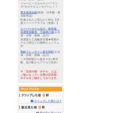
ジャパニーズカルチャー“マン
ガ“をホテルコンセプトに！！
東京海員会館
(銀座・日本橋・東
京駅周辺)
約束された上質なひと時を【洋
室スーペリアダブル（禁煙）】
スーパーホテル品川・新馬場
高濃度炭酸泉 七福神の湯
(お台
場・汐留・新橋・品川)
高濃度人工炭酸泉完備★毎朝ホ
テルで焼立ての無料ビュッフェ
付
相鉄フレッサイン東京田町
(お台
場・汐留・新橋・品川)
ＪＲ田町駅から徒歩４分♪東京
駅、品川駅からアクセス良好♪
※「注目の宿・ホテル」とは、
ご覧になっている県の注目宿・
ホテルをご紹介しております。
0
クリップした宿とは？
0