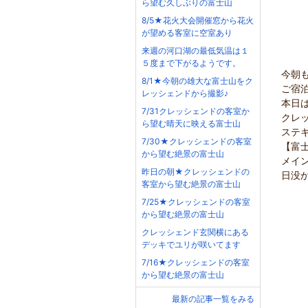
ら望む久しぶりの富士山
8/5★花火大会開催窓から花火
が望める客室に空室あり
来週の河口湖の最低気温は１
５度まで下がるようです。
今朝
8/1★今朝の雄大な富士山をク
ご宿
レッシェンドから撮影♪
本日
7/31クレッシェンドの客室か
クレ
ら望む晴天に映える富士山
ステ
7/30★クレッシェンドの客室
【富士
から望む絶景の富士山
メイ
昨日の朝★クレッシェンドの
日没
客室から望む絶景の富士山
7/25★クレッシェンドの客室
から望む絶景の富士山
クレッシェンド玄関横にある
デッキでユリが咲いてます
7/16★クレッシェンドの客室
から望む絶景の富士山
最新の記事一覧をみる