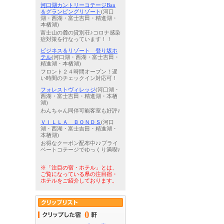
河口湖カントリーコテージBan
＆グランピングリゾート
(河口
湖・西湖・富士吉田・精進湖・
本栖湖)
富士山の麓の貸別荘♪コロナ感染
症対策を行なっています！！
ビジネス＆リゾート 登り坂ホ
テル
(河口湖・西湖・富士吉田・
精進湖・本栖湖)
フロント２４時間オープン！遅
い時間のチェックイン対応可！
フォレストヴィレッジ
(河口湖・
西湖・富士吉田・精進湖・本栖
湖)
わんちゃん同伴可能客室も好評♪
ＶＩＬＬＡ ＢＯＮＤＳ
(河口
湖・西湖・富士吉田・精進湖・
本栖湖)
お得なクーポン配布中♪♪プライ
ベートコテージでゆっくり満喫♪
※「注目の宿・ホテル」とは、
ご覧になっている県の注目宿・
ホテルをご紹介しております。
0