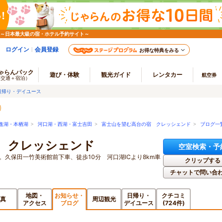
 ～日本最大級の宿・ホテル予約サイト～
ログイン
会員登録
お得な特典をみる
ゃらんパック
遊び・体験
観光ガイド
レンタカー
航空券
（交通＋宿泊）
日帰り・デイユース
進湖・本栖湖
>
河口湖・西湖・富士吉田
>
富士山を望む高台の宿 クレッシェンド
>
ブログ一
 クレッシェンド
空室検索・予
。久保田一竹美術館前下車、徒歩10分 河口湖ICより8km車
クリップする
チャットで問い合
地図・
お知らせ・
日帰り・
クチコミ
真
周辺観光
アクセス
ブログ
デイユース
(724件)