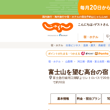
国内旅行・海外旅行や宿・ホテルの宿泊予約はじゃらんnet
こんにちは♪ゲストさん
じ
宿・ホテル
宿・ホテル
出張ビジネス
温泉・露天
高級宿
ポイントがたまる・つかえる
宿・ホテル
>
山梨県
>
河口湖・西湖・富士吉田・精
富士山を望む高台の宿
富士急行線河口湖駅よりレトロバスで20分
で約10分
基本情報
料金・宿泊プラン
写