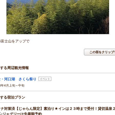
の富士山をアップで
この宿をクリップ
する周辺観光情報
士・河口湖 さくら祭り
イベント
26年4月上旬～中旬
する宿泊プラン
ロナ対策済【じゃらん限定】素泊り★インは２３時まで受付！貸切温泉２
応♪ジャグジーは先着順予約