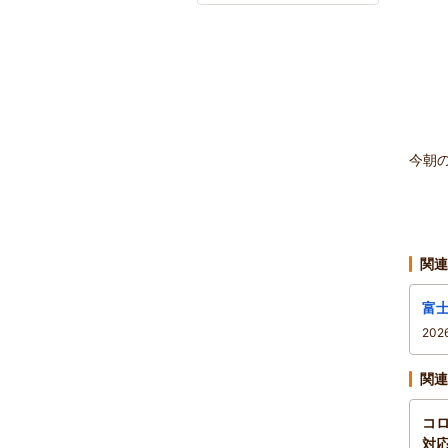
今朝
関連
富
20
関連
コ
対