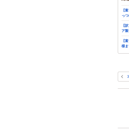
【富
っつ
【訳
ア製
【富
様ま