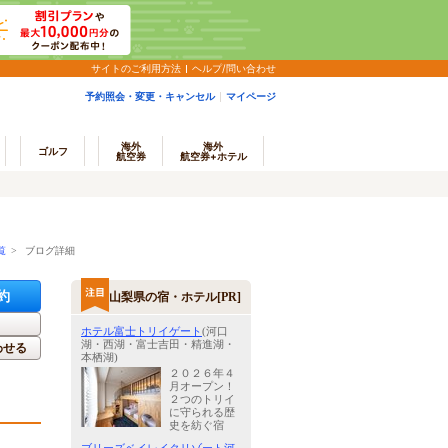
サイトのご利用方法
ヘルプ/問い合わせ
予約照会・変更・キャンセル
マイページ
海外
海外
ゴルフ
航空券
航空券+ホテル
覧
> ブログ詳細
約
山梨県の宿・ホテル[PR]
ホテル富士トリイゲート
(河口
湖・西湖・富士吉田・精進湖・
わせる
本栖湖)
２０２６年４
月オープン！
２つのトリイ
に守られる歴
史を紡ぐ宿