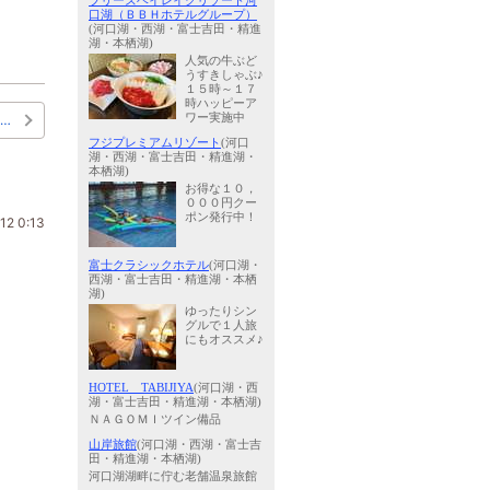
ブリーズベイレイクリゾート河
口湖（ＢＢＨホテルグループ）
(河口湖・西湖・富士吉田・精進
湖・本栖湖)
人気の牛ぶど
うすきしゃぶ♪
１５時～１７
時ハッピーア
ワー実施中
…
フジプレミアムリゾート
(河口
湖・西湖・富士吉田・精進湖・
本栖湖)
お得な１０，
０００円クー
ポン発行中！
12 0:13
富士クラシックホテル
(河口湖・
西湖・富士吉田・精進湖・本栖
湖)
ゆったりシン
グルで１人旅
にもオススメ♪
HOTEL TABIJIYA
(河口湖・西
湖・富士吉田・精進湖・本栖湖)
ＮＡＧＯＭＩツイン備品
山岸旅館
(河口湖・西湖・富士吉
田・精進湖・本栖湖)
河口湖湖畔に佇む老舗温泉旅館