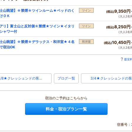
士山眺望】☆禁煙☆ツインルーム★ベッドのく
ツイン
9,350円
(税込)
けＯＫ
(大人2名
アリ】富士山と反対側☆禁煙★ツイン★イタリ
ツイン
8,250円
(税込)
シャワー付
(大人2名
士山眺望】☆禁煙☆デラックス・和洋室★４名
和洋室
10,450円
(税込)
で宿泊OK
(大人2名
最安料
3/8★クレッシェンドの客…
ブログ一覧
3/4★クレッシェンドの客
宿泊のご予約はこちらから
料金・宿泊プラン一覧
宿番号：3