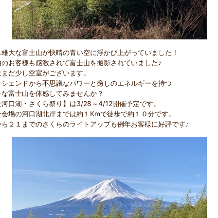
も雄大な富士山が快晴の青い空に浮かび上がっていました！
泊のお客様も感激されて富士山を撮影されていました♪
はまだ少し空室がございます。
ッシェンドから不思議なパワーと癒しのエネルギーを持つ
キな富士山を体感してみませんか？
河口湖・さくら祭り】は3/28～4/12開催予定です。
ン会場の河口湖北岸までは約１Kmで徒歩で約１０分です。
から２１までのさくらのライトアップも例年お客様に好評です♪