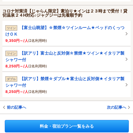
コロナ対策済【じゃらん限定】素泊り★インは２３時まで受付！貸
切温泉２４H対応♪ジャグジーは先着順予約
【富士山眺望】☆禁煙☆ツインルーム★ベッドのくっつ
ツイン
けＯＫ
9,350円～/人
(2名利用時)
【訳アリ】富士山と反対側☆禁煙★ツイン★イタリア製
ツイン
シャワー付
8,250円～/人
(2名利用時)
【訳アリ】禁煙☆ダブル★富士山と反対側★イタリア製
ダブル
シャワー付
8,250円～/人
(2名利用時)
前の記事へ
次の記事へ
料金・宿泊プラン一覧をみる