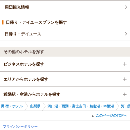
周辺観光情報
日帰り・デイユースプランを探す
日帰り・デイユース
その他のホテルを探す
ビジネスホテルを探す
エリアからホテルを探す
山梨県
近隣駅・空港からホテルを探す
河口湖・西湖・富士吉田・精進湖・本栖湖
山梨県
宿・ホテル
山梨県
河口湖・西湖・富士吉田・精進湖・本栖湖
河口
河口湖・西湖・富士吉田
河口湖・西湖・富士吉田・精進湖・本栖湖
赤坂駅
このページのTOPへ
▲
河口湖駅
河口湖・西湖・富士吉田
プライバシーポリシー