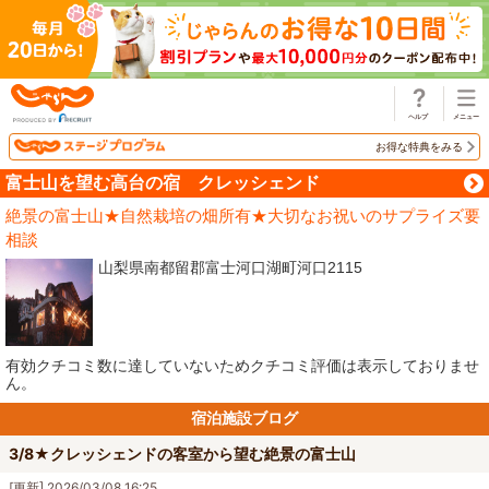
じゃらん
お得な特典をみる
富士山を望む高台の宿 クレッシェンド
絶景の富士山★自然栽培の畑所有★大切なお祝いのサプライズ要
相談
山梨県南都留郡富士河口湖町河口2115
有効クチコミ数に達していないためクチコミ評価は表示しておりませ
ん。
宿泊施設ブログ
3/8★クレッシェンドの客室から望む絶景の富士山
[更新] 2026/03/08 16:25