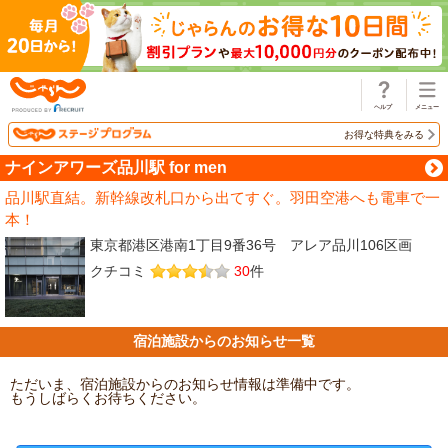
じゃらん
お得な特典をみる
ナインアワーズ品川駅 for men
品川駅直結。新幹線改札口から出てすぐ。羽田空港へも電車で一
本！
東京都港区港南1丁目9番36号 アレア品川106区画
クチコミ
30
件
宿泊施設からのお知らせ一覧
ただいま、宿泊施設からのお知らせ情報は準備中です。
もうしばらくお待ちください。