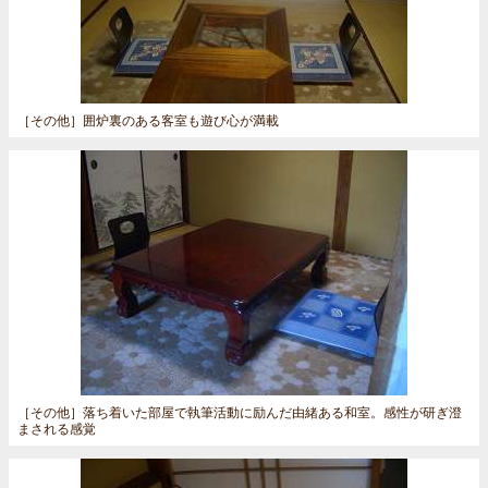
［その他］
囲炉裏のある客室も遊び心が満載
［その他］
落ち着いた部屋で執筆活動に励んだ由緒ある和室。感性が研ぎ澄
まされる感覚