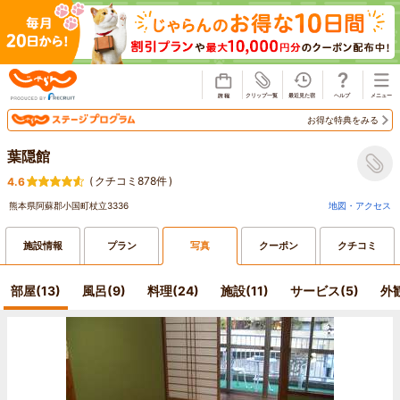
じゃらん
お得な特典をみる
葉隠館
(
クチコミ878件
)
4.6
熊本県阿蘇郡小国町杖立3336
地図・アクセス
施設情報
プラン
写真
クーポン
クチコミ
部屋(13)
風呂(9)
料理(24)
施設(11)
サービス(5)
外観