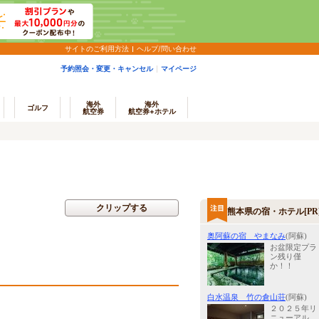
サイトのご利用方法
ヘルプ/問い合わせ
予約照会・変更・キャンセル
マイページ
海外
海外
ゴルフ
航空券
航空券+ホテル
クリップする
熊本県の宿・ホテル[PR
奥阿蘇の宿 やまなみ
(阿蘇)
お盆限定プラ
ン残り僅
か！！
白水温泉 竹の倉山荘
(阿蘇)
２０２５年リ
ニューアル、