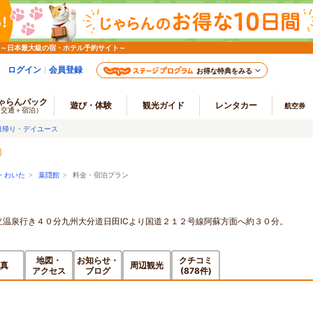
 ～日本最大級の宿・ホテル予約サイト～
ログイン
会員登録
お得な特典をみる
ゃらんパック
遊び・体験
観光ガイド
レンタカー
航空券
（交通＋宿泊）
日帰り・デイユース
・わいた
>
葉隠館
> 料金・宿泊プラン
立温泉行き４０分九州大分道日田ICより国道２１２号線阿蘇方面へ約３０分。
地図・
お知らせ・
クチコミ
真
周辺観光
アクセス
ブログ
(878件)