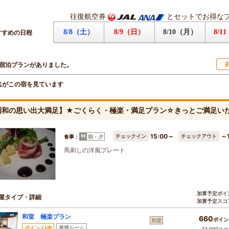
往復航空券
とセットでお得な
8/8（土）
8/9（日）
8/10（月）
8/1
すすめの日程
宿泊プランがありました。
名がこの宿を見ています
昭和の思い出大満足】★ごくらく・極楽・満足プラン☆きっとご満足い
15:00～
～1
チェックイン
チェックアウト
食事：
朝・夕
馬刺しの洋風プレート
加算予定ポイ
屋タイプ・詳細
加算予定スコ
和室 極楽プラン
660
ポイン
和室
ポイントUP
禁煙ルーム