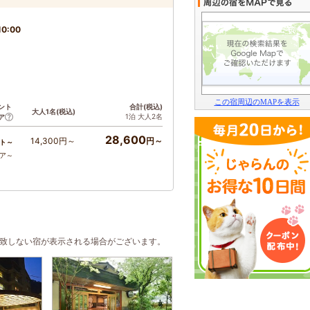
0:00
この宿周辺のMAPを表示
ント
合計(税込)
大人1名(税込)
1泊 大人2名
ア
28,600
14,300円～
円～
ト～
コア～
合致しない宿が表示される場合がございます。