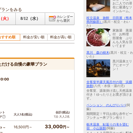
お二人での滞
在に最適なツ
プランをみる
インルーム。
カレンダー
杖立温泉 旅館 日田屋（熊本
1（火）
8/12（水）
から選択
県阿蘇郡）
(黒川・杖立・わい
た)
家族湯 蒸湯
付 お料理
おすすめ順
料金が安い順
料金が高い順
部屋食 ぷり
んも人気を頂
いてます
黒川 森の樹木
(黒川・杖立・
いた)
黒川温泉エリ
ただける自慢の豪華プラン
アにオープ
ン！
0:00
全客室半露天風呂付の宿 浜膳
旅館
(八代・水俣・湯の児)
全客室、源泉掛け流し天然温泉
付き！ゆったりとお寛ぎ頂けま
す。
ペンション のんびりパパ
(阿
蘇)
ント
合計(税込)
期間限定！平日お得な赤牛ビー
大人1名(税込)
1泊 大人2名
ア
フシチュー丼プラン有り！
栃木温泉 鮎返りの滝を望む
33,000
16,500円～
円～
ト～
宿 小山旅館
(阿蘇)