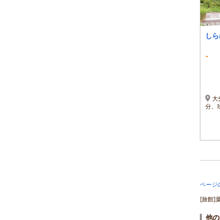
しら
-
大
分、
ページ
[旅館]
他の