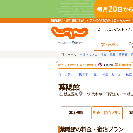
国内旅行・海外旅行や宿・ホテルの宿泊予約はじゃらんnet
こんにちは♪ゲストさん
じ
宿・ホテル
宿・ホテル
出張ビジネス
温泉・露天
高級宿
ポイントがたまる・つかえる
宿・ホテル
>
熊本県
>
黒川・杖立・わいた
>
杖立
葉隠館
杖立温泉
JR久大本線日田駅よりバス杖
基本情報
料金・宿泊プラン
写
葉隠館の料金・宿泊プラン