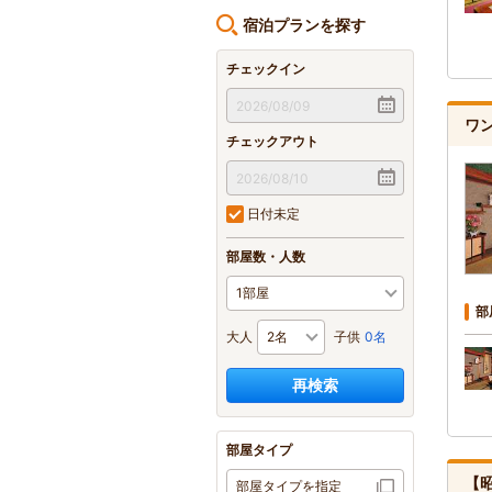
宿泊プランを探す
チェックイン
ワ
チェックアウト
日付未定
部屋数・人数
部
大人
子供
0名
再検索
部屋タイプ
【
部屋タイプを指定