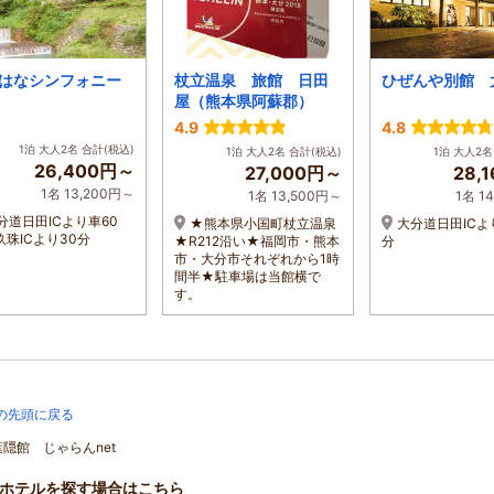
はなシンフォニー
杖立温泉 旅館 日田
ひぜんや別館 
屋（熊本県阿蘇郡）
4.9
4.8
1泊 大人2名 合計(税込)
1泊 大人2名 合計(税込)
1泊 大人2名
26,400円～
27,000円～
28,
1名 13,200円～
1名 13,500円～
1名 1
分道日田ICより車60
★熊本県小国町杖立温泉
大分道日田ICよ
玖珠ICより30分
★R212沿い★福岡市・熊本
分
市・大分市それぞれから1時
間半★駐車場は当館横で
す。
の先頭に戻る
葉隠館 じゃらんnet
ホテルを探す場合はこちら