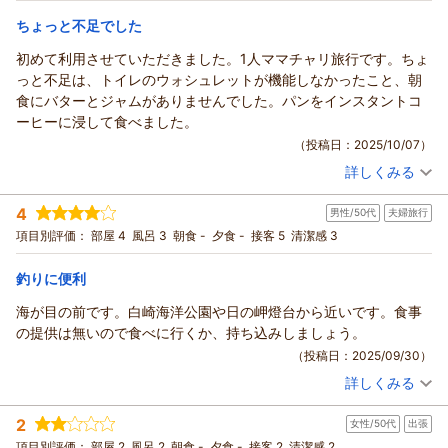
宿泊価格帯：
3,001～4,000円(大人一人あたり/税込)
ちょっと不足でした
初めて利用させていただきました。1人ママチャリ旅行です。ちょ
ＢｉｚＨｏｔｅｌ（ビズホテル） 紀伊由良からの返信
っと不足は、トイレのウォシュレットが機能しなかったこと、朝
Biz Hotel 紀伊由良をご利用いただきましてありがとうございま
食にバターとジャムがありませんでした。パンをインスタントコ
した。ご感想をご投稿いただきましたこと御礼申し上げます。
ーヒーに浸して食べました。
今後も快適にご利用頂けるように努めて参ります。またのご利
（投稿日：2025/10/07）
用を従業員一同、心よりお待ち申し上げております。
詳しくみる
Biz Hotel 紀伊由良 田渕
宿泊時期：
2025年10月宿泊 (一人旅)
（返信日：2025/12/01）
投稿者：
定さん
(男性/70代)
4
男性/50代
夫婦旅行
宿泊プラン：
【お手軽】シンプルステイプラン♪（軽朝食無料）
シングル
項目別評価：
部屋 4
風呂 3
朝食 -
夕食 -
接客 5
清潔感 3
朝のみ
宿泊価格帯：
4,001～5,000円(大人一人あたり/税込)
釣りに便利
ＢｉｚＨｏｔｅｌ（ビズホテル） 紀伊由良からの返信
海が目の前です。白崎海洋公園や日の岬燈台から近いです。食事
Biz Hotel 紀伊由良をご利用いただきましてありがとうございま
の提供は無いので食べに行くか、持ち込みしましょう。
す。ご感想をご投稿いただきましたこと御礼申し上げます。ジ
（投稿日：2025/09/30）
ャムとバターは、冷蔵庫に入れてありました。今後も快適にご
詳しくみる
利用頂けるように努めて参ります。またのご利用を従業員一
宿泊時期：
2025年08月宿泊 (夫婦旅行)
投稿者：
りゅうちゃんさん
(男性/50代)
同、心よりお待ち申し上げております。
2
女性/50代
出張
宿泊プラン：
【お日にち限定ＳＡＬＥ♪】■１泊軽朝食付■ベストプライス！
Biz Hotel 紀伊由良 田渕
ツイン
朝のみ
項目別評価：
部屋 2
風呂 2
朝食 -
夕食 -
接客 2
清潔感 2