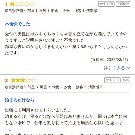
1
女性/40代
夫婦旅行
宿泊プラン：
【長期３連泊割】３連泊以上の方 限定プラン（軽朝食無料）
シングル
朝のみ
項目別評価：
部屋 1
風呂 1
朝食 1
夕食 -
接客 1
清潔感 1
宿泊価格帯：
4,001～5,000円(大人一人あたり/税込)
不愉快でした
ＢｉｚＨｏｔｅｌ（ビズホテル） 紀伊由良からの返信
受付の男性はガムをくちゃくちゃ音を立てながら噛んでいてその
Biz Hotel 紀伊由良をご利用いただきましてありがとうございま
ままずっと説明をされてすごく不快でした
した。
部屋も古いのかもしれませんがカビ臭く匂いもキツくしんどかっ
ご感想をご投稿いただきましたこと御礼申し上げます。
たです。
今後も快適にご利用頂けるように努めて参ります。
（投稿日：2025/08/25）
またのご利用を従業員一同、心よりお待ち申し上げておりま
詳しくみる
す。
宿泊時期：
2025年08月宿泊 (夫婦旅行)
Biz Hotel 紀伊由良 田渕
投稿者：
アヤさん
(女性/40代)
3
男性/30代
出張
宿泊プラン：
【１４日前】早期申込みでお得！早割１４プラン♪（無料軽朝
（返信日：2025/09/02）
食サービス）
ツイン
朝のみ
項目別評価：
部屋 3
風呂 3
朝食 2
夕食 -
接客 3
清潔感 3
宿泊価格帯：
3,001～4,000円(大人一人あたり/税込)
泊まるだけなら
ＢｉｚＨｏｔｅｌ（ビズホテル） 紀伊由良からの返信
出張にて利用させてもらいました。
この度は、Biz Hotel紀伊由良をご利用頂きまして、誠にあり
泊まるだけ、寝るだけなら問題はありませんが、周りは本当に何
がとうございます。
もない場所で、仕事と割り切って泊まる場所なら良いと思いま
貴重なご意見ご投稿いただきましたこと御礼申し上げます。失
す。
礼な点があった事を申し訳なく思います。今後ともお客様に安