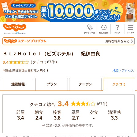
じゃらん
お得な特典をみる
ＢｉｚＨｏｔｅｌ（ビズホテル） 紀伊由良
(
クチコミ67件
)
3.4
和歌山県日高郡由良町江ノ駒６８
地図・アクセス
施設情報
プラン
クーポン
クチコミ
3.4
クチコミ総合
(67件)
部屋
朝食
接客
風呂
夕食
清潔感
3.4
2.4
3.8
2.7
-
3.3
※｢普通=3.0｣が評価時の基準です。