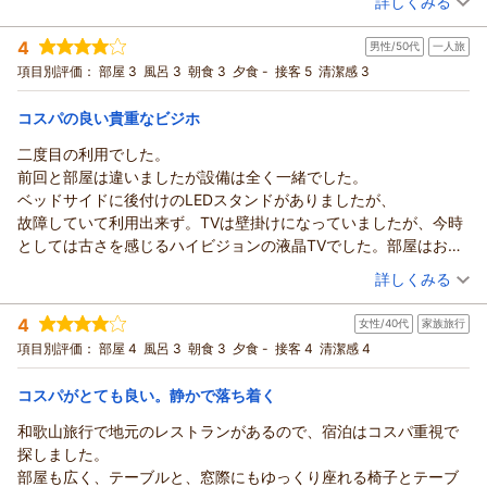
詳しくみる
Biz Hotel 紀伊由良 田渕
宿泊時期：
2026年05月宿泊 (その他)
（返信日：2026/05/11）
4
男性/50代
一人旅
投稿者：
ずこさん
(女性/50代)
宿泊プラン：
【お値打ち価格】コンパクトツインルームプラン（無料軽朝食
項目別評価：
部屋 3
風呂 3
朝食 3
夕食 -
接客 5
清潔感 3
付）
ツイン
食事なし
宿泊価格帯：
3,001～4,000円(大人一人あたり/税込)
コスパの良い貴重なビジホ
二度目の利用でした。
ＢｉｚＨｏｔｅｌ（ビズホテル） 紀伊由良からの返信
前回と部屋は違いましたが設備は全く一緒でした。
Biz Hotel 紀伊由良をご利用いただきましてありがとうございま
ベッドサイドに後付けのLEDスタンドがありましたが、
した。ご感想をご投稿いただきましたこと御礼申し上げます。
故障していて利用出来ず。TVは壁掛けになっていましたが、今時
今後も快適にご利用頂けるように努めて参ります。またのご利
としては古さを感じるハイビジョンの液晶TVでした。部屋はお世
用を従業員一同、心よりお待ち申し上げております。 片山
辞にも綺麗とは言えません、要所に古さは感じますが、セルフの
（投稿日：2026/03/22）
詳しくみる
（返信日：2026/05/07）
朝食付きでこの値段で寝床を提供頂けるのは本当に有り難いで
宿泊時期：
2026年03月宿泊 (一人旅)
す。
4
女性/40代
家族旅行
投稿者：
つむつむさん
(男性/50代)
フロントの方も一生懸命、丁寧さが伝わってくる応対で好感がも
宿泊プラン：
【１４日前】早期申込みでお得！早割１４プラン♪（無料軽朝
項目別評価：
部屋 4
風呂 3
朝食 3
夕食 -
接客 4
清潔感 4
てます。
食サービス）
シングル
朝のみ
湯浅近辺は本当にコスパの良いビジホがないので、貴重なビジホ
宿泊価格帯：
4,001～5,000円(大人一人あたり/税込)
コスパがとても良い。静かで落ち着く
です。これからも変わらず今のスタイルで頑張って頂きたいで
す。
和歌山旅行で地元のレストランがあるので、宿泊はコスパ重視で
ＢｉｚＨｏｔｅｌ（ビズホテル） 紀伊由良からの返信
探しました。
Biz Hotel 紀伊由良をご利用いただきましてありがとうございま
部屋も広く、テーブルと、窓際にもゆっくり座れる椅子とテーブ
した。