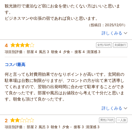
ＢｉｚＨｏｔｅｌ（ビズホテル） 紀伊由良からの返信
観光旅行で連泊など宿にお金を使いたくない方はいいと思いま
Biz Hotel 紀伊由良をご利用いただきましてありがとうございま
す。
した。
ビジネスマンや出張の宿であれば良いと思います。
ご感想をご投稿いただきましたこと御礼申し上げます。
（投稿日：2025/12/01）
今後も快適にご利用頂けるように努めて参ります。
詳しくみる
またのご利用を従業員一同、心よりお待ち申し上げておりま
宿泊時期：
2025年10月宿泊 (恋人旅行)
す。
投稿者：
bmwさん
(男性/60代)
4
女性/50代
夫婦旅行
宿泊プラン：
【１４日前】早期申込みでお得！早割１４プラン♪（無料軽朝
Biz Hotel 紀伊由良 片山
食サービス）
ツイン
朝のみ
項目別評価：
部屋 4
風呂 3
朝食 4
夕食 -
接客 4
清潔感 3
（返信日：2026/02/02）
宿泊価格帯：
3,001～4,000円(大人一人あたり/税込)
コスパ最高
ＢｉｚＨｏｔｅｌ（ビズホテル） 紀伊由良からの返信
何と言っても対費用効果でかなりポイントが高いです。玄関前の
Biz Hotel 紀伊由良をご利用いただきましてありがとうございま
駐車場は台数に制限がりますが、フロントの方が出て来て誘導し
した。ご感想をご投稿いただきましたこと御礼申し上げます。
てくれますので、翌朝の出発時間に合わせて駐車することができ
今後も快適にご利用頂けるように努めて参ります。またのご利
て良かったです。部屋や風呂はお値段から考えて十分だと思いま
用を従業員一同、心よりお待ち申し上げております。
す。朝食も頂けて良かったです。
Biz Hotel 紀伊由良 田渕
（投稿日：2025/11/30）
詳しくみる
（返信日：2025/12/02）
宿泊時期：
2025年10月宿泊 (夫婦旅行)
2
男性/70代
一人旅
投稿者：
まいまいさん
(女性/50代)
宿泊プラン：
【お日にち限定ＳＡＬＥ♪】■１泊軽朝食付■ベストプライス！
項目別評価：
部屋 2
風呂 3
朝食 1
夕食 -
接客 3
清潔感 3
ツイン
朝のみ