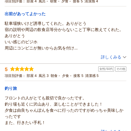
宿泊プラン：
【長期３連泊割】３連泊以上の方 限定プラン（軽朝食無料）
項目別評価：
部屋 4
風呂 -
朝食 -
夕食 -
接客 5
清潔感 4
シングル
朝のみ
宿泊価格帯：
4,001～5,000円(大人一人あたり/税込)
出前があってよかった
駐車場狭いけど誘導してくれた。ありがとう
ＢｉｚＨｏｔｅｌ（ビズホテル） 紀伊由良からの返信
宿の説明や周辺の飲食店等分からないこと丁寧に教えてくれた。
Biz Hotel 紀伊由良をご利用いただきましてありがとうございま
ありがとう
した。ご感想をご投稿いただきましたこと御礼申し上げます。
いい感じのビジホ
今後も快適にご利用頂けるように努めて参ります。またのご利
周辺にコンビニが無いからお気を付け
用を心よりお待ち申し上げております。 片山
歩いて堤防に行けるよ
（投稿日：2026/05/10）
詳しくみる
（返信日：2026/05/23）
宿泊時期：
2026年04月宿泊 (一人旅)
5
女性/50代
その他
投稿者：
ワタソンさん
(男性/30代)
宿泊プラン：
【お手軽】シンプルステイプラン♪（軽朝食無料）
項目別評価：
部屋 4
風呂 3
朝食 -
夕食 -
接客 5
清潔感 5
シングル
朝のみ
釣り旅
宿泊価格帯：
4,001～5,000円(大人一人あたり/税込)
フロントの人がとても親切で良かったです。
ＢｉｚＨｏｔｅｌ（ビズホテル） 紀伊由良からの返信
釣り場も近くに沢山あり、楽しむことができました！
Biz Hotel 紀伊由良をご利用いただきましてありがとうございま
夕食は由良ちゃんぽんを食べに行ったのですがめっちゃ美味しか
した。ご感想をご投稿いただきましたこと御礼申し上げます。
ったです
今後も快適にご利用頂けるように努めて参ります。またのご利
また、行きたい手札！
用を従業員一同、心よりお待ち申し上げております。
（投稿日：2026/05/06）