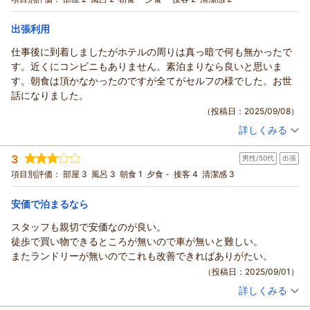
（返信日：2025/10/08）
宿泊価格帯：
3,001～4,000円(大人一人あたり/税込)
出張利用
ＢｉｚＨｏｔｅｌ（ビズホテル） 紀伊由良からの返信
仕事後に到着しましたがホテルの周りは真っ暗で何も無かったで
Biz Hotel 紀伊由良をご利用いただきましてありがとうございま
す。近くにコンビニもありません。素泊まりなら良いと思いま
す。ご感想をご投稿いただきましたこと御礼申し上げます。今
す。朝食は頂かなかったのですが全てがセルフの様でした。お世
後も快適にご利用頂けるように努めて参ります。またのご利用
話になりました。
を従業員一同、心よりお待ち申し上げております。
（投稿日：2025/09/08）
Biz Hotel 紀伊由良 田渕
詳しくみる
（返信日：2025/10/02）
宿泊時期：
2025年08月宿泊 (出張)
投稿者：
ちゃ太郎さん
(女性/50代)
3
男性/50代
出張
宿泊プラン：
【お日にち限定ＳＡＬＥ♪】■１泊軽朝食付■ベストプライス！
シングル
朝のみ
項目別評価：
部屋 3
風呂 3
朝食 1
夕食 -
接客 4
清潔感 3
宿泊価格帯：
4,001～5,000円(大人一人あたり/税込)
安価で泊まるなら
ＢｉｚＨｏｔｅｌ（ビズホテル） 紀伊由良からの返信
スタッフも親切で安価なのが良い。
Biz Hotel 紀伊由良をご利用いただきましてありがとうございま
徒歩で買い物できるところが無いので車が無いと難しい。
す。ご感想をご投稿いただきましたこと御礼申し上げます。今
またランドリーが無いのでこれも改善できればありがたい。
後も快適にご利用頂けるように努めて参ります。またのご利用
（投稿日：2025/09/01）
を従業員一同、心よりお待ち申し上げております。
詳しくみる
Biz Hotel 紀伊由良 田渕
宿泊時期：
2025年08月宿泊 (出張)
投稿者：
motoさん
(男性/50代)
（返信日：2025/09/09）