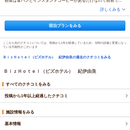
朝食は食パンとインスタントコーヒーがあるだけなので自前で用
心、快適にご利用頂けるホテルになりますよう努めて参りま
意するのがオススメです。
（投稿日：2025/08/25）
詳しくみる
す。
Biz Hotel 紀伊由良 田渕
宿泊時期：
2025年07月宿泊 (出張)
投稿者：
たりほーさん
(男性/30代)
（返信日：2025/08/27）
宿泊プランをみる
宿泊プラン：
【出張名人！クオカード3000円付】ビジネスサポートプラン
（軽朝食無料）
シングル
朝のみ
宿泊価格帯：
7,001～8,000円(大人一人あたり/税込)
ここから先のクチコミについては、投稿から1年が経過しているため、当時の設備と変更になっ
ている可能性がございます
ＢｉｚＨｏｔｅｌ（ビズホテル） 紀伊由良からの返信
ＢｉｚＨｏｔｅｌ（ビズホテル） 紀伊由良の過去のクチコミをみる
Biz Hotel 紀伊由良をご利用いただきましてありがとうございま
した。
ご感想をご投稿いただきましたこと御礼申し上げます。
ＢｉｚＨｏｔｅｌ（ビズホテル） 紀伊由良
今後も快適にご利用頂けるように努めて参ります。
またのご利用を従業員一同、心よりお待ち申し上げておりま
すべてのクチコミをみる
す。
Biz Hotel 紀伊由良 片山
投稿から1年以上経過したクチコミ
（返信日：2025/08/26）
施設情報をみる
基本情報