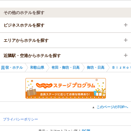
その他のホテルを探す
ビジネスホテルを探す
エリアからホテルを探す
和歌山県
近隣駅・空港からホテルを探す
有田・御坊・日高
和歌山県
宿・ホテル
和歌山県
有田・御坊・日高
御坊・日高
ＢｉｚＨｏ
御坊・日高
有田・御坊・日高
紀伊由良駅
紀伊由良駅
御坊・日高
紀伊内原駅
紀伊由良駅
御坊駅
このページのTOPへ
▲
学門駅
プライバシーポリシー
表示：
スマートフォン版
PC版