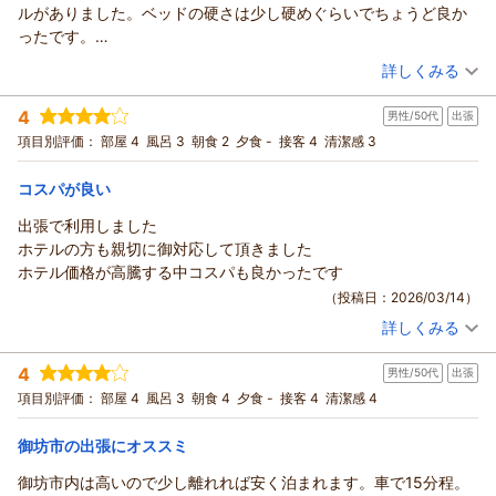
ルがありました。ベッドの硬さは少し硬めぐらいでちょうど良か
ご感想をご投稿いただきましたこと御礼申し上げます。
ったです。
ベッドサイドのLEDスタンドの件、ご不便をお掛けしまして申
部屋の古さは感じましたが、清潔にされていました。
（投稿日：2026/03/22）
し訳ございません。
詳しくみる
最低限のアメニティは揃っています。タオル、シャンプーリンス
直ぐチェックし交換対応を行います。
宿泊時期：
2026年03月宿泊 (家族旅行)
ボディーソープ、歯ブラシ、カミソリ。
今後も快適にご利用頂けるように努めて参ります。
4
男性/50代
出張
投稿者：
さちさん
(女性/40代)
Wi-Fiもあり、ゆっくり過ごせました。
またのご利用を従業員一同、心よりお待ち申し上げておりま
宿泊プラン：
【１４日前】早期申込みでお得！早割１４プラン♪（無料軽朝
項目別評価：
部屋 4
風呂 3
朝食 2
夕食 -
接客 4
清潔感 3
朝食は、食パンに、2種類のジャム、バターがありました。
食サービス）
す。
ツイン
朝のみ
紅茶やコーヒー、ミルクと砂糖がありセルフサービスでした。こ
宿泊価格帯：
Biz Hotel 紀伊由良 片山
3,001～4,000円(大人一人あたり/税込)
コスパが良い
の値段でありがたかったです。
（返信日：2026/03/23）
出張で利用しました
ＢｉｚＨｏｔｅｌ（ビズホテル） 紀伊由良からの返信
ホテルの方も親切に御対応して頂きました
Biz Hotel 紀伊由良をご利用いただきましてありがとうございま
ホテル価格が高騰する中コスパも良かったです
した。ご感想をご投稿いただきましたこと御礼申し上げます。
（投稿日：2026/03/14）
今後も快適にご利用頂けるように努めて参ります。またのご利
詳しくみる
用を従業員一同、心よりお待ち申し上げております。
宿泊時期：
2026年03月宿泊 (出張)
Biz Hotel 紀伊由良 田渕
投稿者：
カツミさん
(男性/50代)
4
男性/50代
出張
宿泊プラン：
【長期３連泊割】３連泊以上の方 限定プラン（軽朝食無料）
（返信日：2026/03/25）
シングル
朝のみ
項目別評価：
部屋 4
風呂 3
朝食 4
夕食 -
接客 4
清潔感 4
宿泊価格帯：
4,001～5,000円(大人一人あたり/税込)
御坊市の出張にオススミ
ＢｉｚＨｏｔｅｌ（ビズホテル） 紀伊由良からの返信
御坊市内は高いので少し離れれば安く泊まれます。車で15分程。
Biz Hotel 紀伊由良をご利用いただきましてありがとうございま