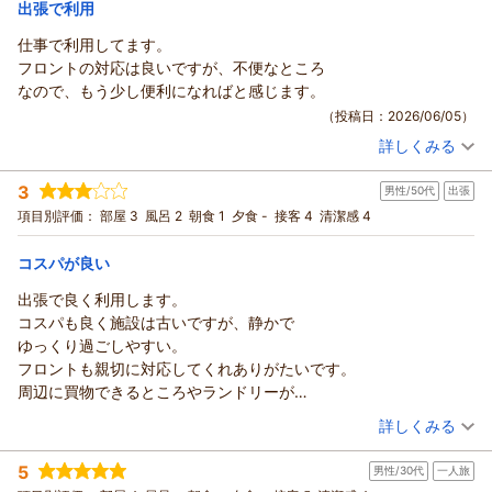
出張で利用
ＢｉｚＨｏｔｅｌ（ビズホテル） 紀伊由良からの返信
仕事で利用してます。
Biz Hotel 紀伊由良をご利用いただきありがとうございました。
フロントの対応は良いですが、不便なところ
また感想をご投稿いただきましてお礼申し上げます。今後も快
なので、もう少し便利になればと感じます。
適にご利用頂けるように努めて参ります。またのご利用を心よ
（投稿日：2026/06/05）
りお待ち申し上げております。 片山
詳しくみる
（返信日：2026/07/16）
宿泊時期：
2026年06月宿泊 (出張)
投稿者：
motoさん
(男性/50代)
3
男性/50代
出張
宿泊プラン：
【お手軽】シンプルステイプラン♪（軽朝食無料）
シングル
項目別評価：
部屋 3
風呂 2
朝食 1
夕食 -
接客 4
清潔感 4
朝のみ
宿泊価格帯：
4,001～5,000円(大人一人あたり/税込)
コスパが良い
ＢｉｚＨｏｔｅｌ（ビズホテル） 紀伊由良からの返信
出張で良く利用します。
この度は Biz Hotel 紀伊由良をご利用いただきましてありがと
コスパも良く施設は古いですが、静かで
うございました。
ゆっくり過ごしやすい。
ご感想をご投稿いただきましたこと御礼申し上げます。今後も
フロントも親切に対応してくれありがたいです。
快適にご利用頂けるように努めて参ります。またのご利用を従
周辺に買物できるところやランドリーが
業員一同、心よりお待ち申し上げております。
無いのが不便です。
（投稿日：2026/05/22）
詳しくみる
Biz Hotel 紀伊由良 田渕
宿泊時期：
2026年05月宿泊 (出張)
（返信日：2026/06/06）
5
男性/30代
一人旅
投稿者：
motoさん
(男性/50代)