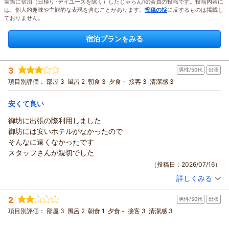
実際に宿泊（日帰り･デイユースを除く）したじゃらんnet会員の投稿です。投稿内容に
は、個人的趣味や主観的な表現を含むことがあります。
投稿の掟
に反するものは掲載し
ておりません。
宿泊プランをみる
3
男性/50代
出張
項目別評価：
部屋 3
風呂 2
朝食 3
夕食 -
接客 3
清潔感 3
安くて良い
御坊に出張の際利用しました
御坊には安いホテルがなかったので
そんなに遠くなかったです
スタッフさんが親切でした
（投稿日：2026/07/16）
詳しくみる
宿泊時期：
2026年07月宿泊 (出張)
投稿者：
さのけんさん
(男性/50代)
2
男性/50代
出張
宿泊プラン：
【お日にち限定ＳＡＬＥ♪】■１泊軽朝食付■ベストプライス！
シングル
朝のみ
項目別評価：
部屋 3
風呂 2
朝食 1
夕食 -
接客 3
清潔感 3
宿泊価格帯：
4,001～5,000円(大人一人あたり/税込)