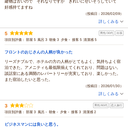
建物は古いので それなりですが きれいにせいそうしていて
した。
好感持てますね
ご感想をご投稿いただきましたこと御礼申し上げます。
（投稿日：2026/02/09）
テレビ、エアコンの件、ご迷惑をお掛けし申し訳ございません
詳しくみる
でした。
宿泊時期：
2026年02月宿泊 (出張)
前回の宿泊者様のタイマー設定が解除できていなかったことが
投稿者：
サイヤンさん
(男性/50代)
5
男性/30代
出張
宿泊プラン：
【お手軽】シンプルステイプラン♪（軽朝食無料）
原因だと思われます。
ツイン
項目別評価：
部屋 5
風呂 3
朝食 3
夕食 -
接客 5
清潔感 5
以降、気をつけてまいります。
朝のみ
今後も快適にご利用頂けるように努めて参ります。
宿泊価格帯：
6,001～7,000円(大人一人あたり/税込)
フロントのおじさんの人柄が良かった
またのご利用を従業員一同、心よりお待ち申し上げておりま
す。
ＢｉｚＨｏｔｅｌ（ビズホテル） 紀伊由良からの返信
リーズナブルで、ホテルの方の人柄がとてもよく、気持ちよく宿
Biz Hotel 紀伊由良 片山
Biz Hotel 紀伊由良をご利用いただきましてありがとうございま
泊できた。アメニティも最低限揃えてくれており、問題はない。
（返信日：2026/03/03）
した。
談話室にある満開のレパートリーが充実しており、楽しかった。
ご感想をご投稿いただきましたこと御礼申し上げます。
また宿泊したいと思った。
今後も快適にご利用頂けるように努めて参ります。
（投稿日：2026/01/30）
またのご利用を従業員一同、心よりお待ち申し上げておりま
詳しくみる
す。
宿泊時期：
2026年01月宿泊 (出張)
投稿者：
ウメモトさん
(男性/30代)
Biz Hotel 紀伊由良 田渕
3
男性/60代
恋人旅行
宿泊プラン：
【長期３連泊割】３連泊以上の方 限定プラン（軽朝食無料）
（返信日：2026/02/10）
シングル
朝のみ
項目別評価：
部屋 3
風呂 -
朝食 -
夕食 -
接客 3
清潔感 2
宿泊価格帯：
4,001～5,000円(大人一人あたり/税込)
ビジネスマンには良いと思う。