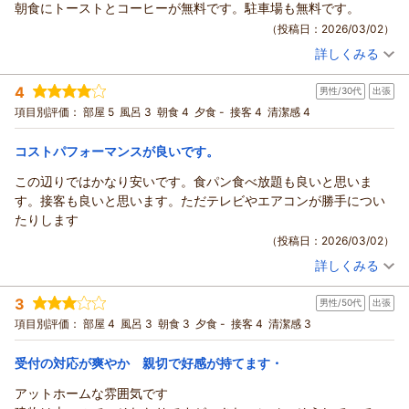
朝食にトーストとコーヒーが無料です。駐車場も無料です。
した。
（投稿日：2026/03/02）
ご感想をご投稿いただきましたこと御礼申し上げます。
詳しくみる
今後も快適にご利用頂けるように努めて参ります。
宿泊時期：
2026年02月宿泊 (出張)
またのご利用を従業員一同、心よりお待ち申し上げておりま
投稿者：
ヤマモトさん
(男性/50代)
4
男性/30代
出張
宿泊プラン：
【長期３連泊割】３連泊以上の方 限定プラン（軽朝食無料）
す。
シングル
朝のみ
項目別評価：
部屋 5
風呂 3
朝食 4
夕食 -
接客 4
清潔感 4
（返信日：2026/03/15）
宿泊価格帯：
4,001～5,000円(大人一人あたり/税込)
コストパフォーマンスが良いです。
ＢｉｚＨｏｔｅｌ（ビズホテル） 紀伊由良からの返信
この辺りではかなり安いです。食パン食べ放題も良いと思いま
Biz Hotel 紀伊由良をご利用いただきましてありがとうございま
す。接客も良いと思います。ただテレビやエアコンが勝手につい
した。
たりします
ご感想をご投稿いただきましたこと御礼申し上げます。
（投稿日：2026/03/02）
今後も快適にご利用頂けるように努めて参ります。
詳しくみる
またのご利用を従業員一同、心よりお待ち申し上げておりま
宿泊時期：
2026年02月宿泊 (出張)
す。
投稿者：
ゆうたさん
(男性/30代)
3
男性/50代
出張
宿泊プラン：
【お日にち限定ＳＡＬＥ♪】■１泊軽朝食付■ベストプライス！
（返信日：2026/03/03）
シングル
朝のみ
項目別評価：
部屋 4
風呂 3
朝食 3
夕食 -
接客 4
清潔感 3
宿泊価格帯：
4,001～5,000円(大人一人あたり/税込)
受付の対応が爽やか 親切で好感が持てます・
ＢｉｚＨｏｔｅｌ（ビズホテル） 紀伊由良からの返信
アットホームな雰囲気です
Biz Hotel 紀伊由良をご利用いただきましてありがとうございま