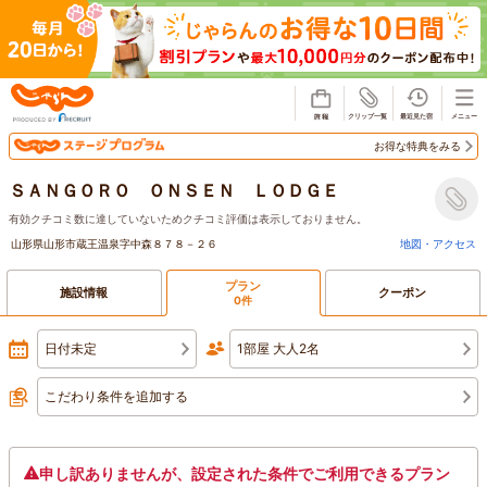
じゃらん
お得な特典をみる
ＳＡＮＧＯＲＯ ＯＮＳＥＮ ＬＯＤＧＥ
有効クチコミ数に達していないためクチコミ評価は表示しておりません。
山形県山形市蔵王温泉字中森８７８－２６
地図・アクセス
プラン
施設情報
クーポン
0件
日付未定
1部屋 大人2名
こだわり条件を追加する
申し訳ありませんが、設定された条件でご利用できるプラン