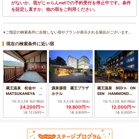
がないか、宿がじゃらんnetでの予約受付を停止中です。条件
を設定し直すか、他の宿をご利用ください。
※ご指定の検索条件に合致しない宿やプランが表示される場合がございます。
現在の検索条件に近い宿
蔵王温泉 松金や －
源泉湯宿 蔵王プラザ
蔵王温泉 BED’n ON
MATSUKANEYA AN
ホテル
SEN HAMMOND -
NEX－
ハモンド -
1泊 大人2名
合計(税込)
1泊 大人2名
合計(税込)
1泊 大人2名
合計(税込)
24,200円〜
19,800円〜
12,000円〜
1名 12,100円〜
1名 9,900円〜
1名 6,000円〜