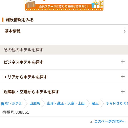
施設情報をみる
基本情報
その他のホテルを探す
ビジネスホテルを探す
エリアからホテルを探す
山形県
近隣駅・空港からホテルを探す
山形・蔵王・天童・上山
山形県
宿・ホテル
山形県
山形・蔵王・天童・上山
蔵王
ＳＡＮＧＯＲ
蔵王
山形・蔵王・天童・上山
蔵王駅
宿番号:308551
蔵王
山形駅
このページのTOPへ
▲