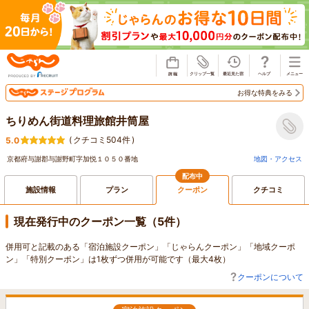
じゃらん
お得な特典をみる
ちりめん街道料理旅館井筒屋
(
クチコミ504件
)
5.0
京都府与謝郡与謝野町字加悦１０５０番地
地図・アクセス
配布中
施設情報
プラン
クーポン
クチコミ
現在発行中のクーポン一覧（5件）
併用可と記載のある「宿泊施設クーポン」「じゃらんクーポン」「地域クーポ
ン」「特別クーポン」は1枚ずつ併用が可能です（最大4枚）
クーポンについて