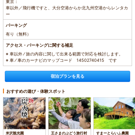
東京：
車以外／飛行機ですと、大分空港からか北九州空港からレンタカ
ー
パーキング
有り（無料）
アクセス・パーキングに関する補足
※ 車以外 ⁄ 旅の内容に関して出来る範囲で対応を検討します。
※ 車 ⁄ 車のカーナビのマップコード 14502740415 です
宿泊プランを見る
おすすめの遊び・体験スポット
米沢観光園
王さまのぶどう旅行村
すまーとらいふ農園