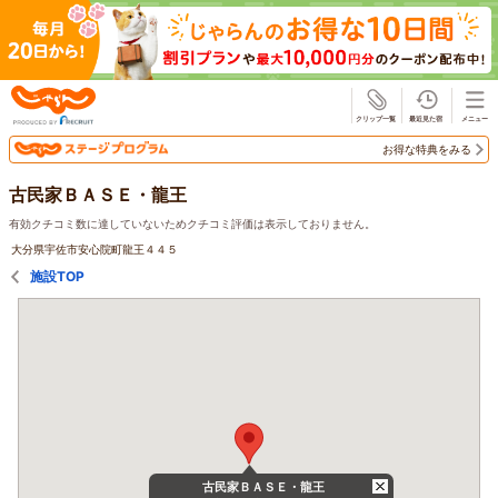
じゃらん
お得な特典をみる
古民家ＢＡＳＥ・龍王
有効クチコミ数に達していないためクチコミ評価は表示しておりません。
大分県宇佐市安心院町龍王４４５
施設TOP
古民家ＢＡＳＥ・龍王