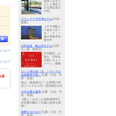
温泉とおもて
なしに満足で
きる満足度◎
の宿
グランプラザ中津ホテル
(中津・
国東)
ＪＲ中津駅よ
り徒歩３分！
Ｗｉ－Ｆｉ！
夏の早期予約
受付中
日田温泉 亀山亭ホテル
(日田・
天ヶ瀬・耶馬渓)
ンについて
平日限定～お
得な『日田を
元気にキャン
金について
ペーン』開催
ロッジ虎の湯（旧：トライアル
温泉郷虎乃湯）
(九重・久住・竹
を設
田・長湯)
登山・家族旅行に！お客様の別
荘に♪２９８０円～貸切風呂付き
大分九重久織亭
(九重・久住・竹
田・長湯)
【新しいおおいた旅割適用可】
全室露付離れで九重の自然を満
喫！
旅館ななかまど
(九重・久住・竹
田・長湯)