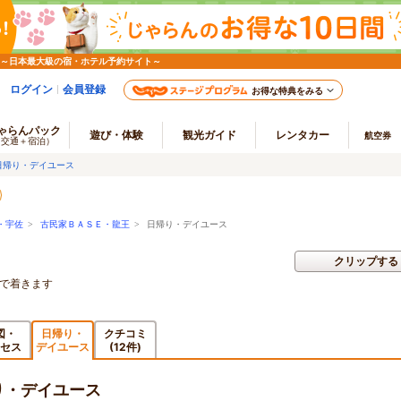
 ～日本最大級の宿・ホテル予約サイト～
ログイン
会員登録
お得な特典をみる
ゃらんパック
遊び・体験
観光ガイド
レンタカー
航空券
（交通＋宿泊）
日帰り・デイユース
・宇佐
>
古民家ＢＡＳＥ・龍王
> 日帰り・デイユース
クリップする
度で着きます
図・
日帰り・
クチコミ
セス
デイユース
(12件)
り・デイユース