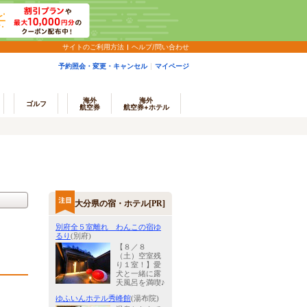
サイトのご利用方法
ヘルプ/問い合わせ
予約照会・変更・キャンセル
マイページ
海外
海外
ゴルフ
航空券
航空券+ホテル
大分県の宿・ホテル[PR]
別府全５室離れ わんこの宿ゆ
るり
(別府)
【８／８
（土）空室残
り１室！】愛
犬と一緒に露
天風呂を満喫♪
ゆふいんホテル秀峰館
(湯布院)