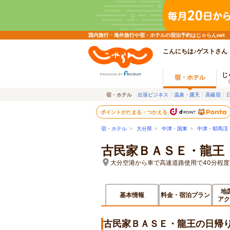
国内旅行・海外旅行や宿・ホテルの宿泊予約はじゃらんnet
こんにちは♪ゲストさん
じ
宿・ホテル
宿・ホテル
出張ビジネス
温泉・露天
高級宿
ポイントがたまる・つかえる
宿・ホテル
>
大分県
>
中津・国東
>
中津・耶馬渓
古民家ＢＡＳＥ・龍王
大分空港から車で高速道路使用で40分程
地
基本情報
料金・宿泊プラン
アク
古民家ＢＡＳＥ・龍王の日帰