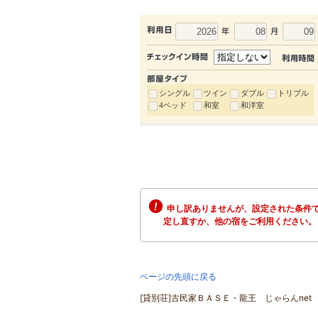
シングル
ツイン
ダブル
トリプル
4ベッド
和室
和洋室
申し訳ありませんが、設定された条件で
定し直すか、他の宿をご利用ください。
ページの先頭に戻る
[貸別荘]古民家ＢＡＳＥ・龍王 じゃらんnet