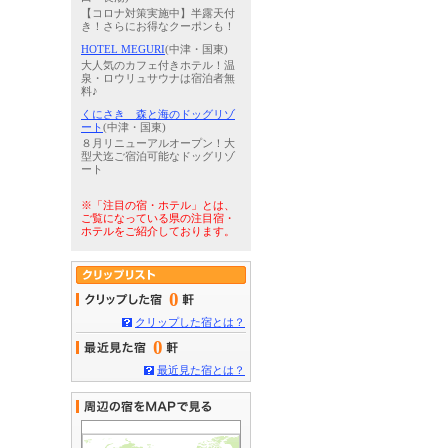
【コロナ対策実施中】半露天付
き！さらにお得なクーポンも！
HOTEL MEGURI
(中津・国東)
大人気のカフェ付きホテル！温
泉・ロウリュサウナは宿泊者無
料♪
くにさき 森と海のドッグリゾ
ート
(中津・国東)
８月リニューアルオープン！大
型犬迄ご宿泊可能なドッグリゾ
ート
※「注目の宿・ホテル」とは、
ご覧になっている県の注目宿・
ホテルをご紹介しております。
0
クリップした宿とは？
0
最近見た宿とは？