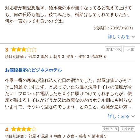
この度は駅前ビジネスホテルつわののご利用まことにありがと
対応者が無愛想過ぎ。給水機の水が無くなってると教えて上げて
うございました。
も、何の反応も無し。後でみたら、補給はしてくれてましたが、
また季節を変えられていらっしゃって下さい。心よりお待ちし
何か一言あっても良いのでは。
ております。
（投稿日：2026/01/03）
（返信日：2026/01/06）
詳しくみる
宿泊時期：
2025年12月宿泊 (一人旅)
投稿者：
ちゃこさん
(男性/50代)
3
女性/50代
一人旅
宿泊プラン：
【運★活】素泊まりプラン
セミダブル
食事なし
項目別評価：
部屋 2
風呂 2
朝食 3
夕食 -
接客 3
清潔感 3
宿泊価格帯：
4,001～5,000円(大人一人あたり/税込)
お値段相応のビジネスホテル
駅前ビジネスホテルつわのからの返信
この度は駅前ビジネスホテルつわののご利用誠にありがとうご
今季一番の寒気が流れ込んだ日の宿泊でした。部屋は狭いがそこ
ざいます。
そこ綺麗でまずまず。と思っていたら温水洗浄トイレの便座が冷
またいらっしゃってください。
たい！フロントに電話したら直ぐに駆けつけてくれましたが、便
（返信日：2026/01/09）
座が温まるトイレかどうか又は故障なのかはホテル側にも判らな
いようで、そういう型なのでしょう、とのこと。心臓が悪い方、
ご高齢の方、晩秋から冬にご宿泊の方は是非心して。100均で売
（投稿日：2025/12/14）
詳しくみる
っている便座シート持参をお勧めします。
宿泊時期：
2025年11月宿泊 (一人旅)
良かった点は朝食のコーヒーは美味しく牛乳もおかわり出来て有
4
女性/50代
夫婦旅行
投稿者：
ネジ花さん
(女性/50代)
難かったです。そして駅近で立地便利。この2点に尽きます。
宿泊プラン：
津和野の観光に便利！朝食プラン
項目別評価：
部屋 4
風呂 4
朝食 3
夕食 -
接客 4
セミダブル
清潔感 5
朝のみ