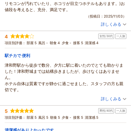
またいらっしゃってくださいね 心よりお待ちしております。
リモコンが汚れていたり、ホコリが目立つホテルもあります。)お
（返信日：2025/11/28）
値段を考えると、充分、満足です。
（投稿日：2025/11/03）
詳しくみる
宿泊時期：
2025年09月宿泊 (一人旅)
投稿者：
りんごさん
(女性/50代)
4
女性/30代
一人旅
宿泊プラン：
【運★活】素泊まりプラン
セミダブル
食事なし
項目別評価：
部屋 5
風呂 -
朝食 4
夕食 -
接客 5
清潔感 4
宿泊価格帯：
4,001～5,000円(大人一人あたり/税込)
駅チカで 便利
駅前ビジネスホテルつわのからの返信
この度は駅前ビジネスホテルつわののご利用まことにありがと
津和野駅から徒歩で数分、夕方に駅に着いたのでとても助かりま
うございました。
した！津和野城までは結構歩きましたが、歩けなくはありませ
またいらっしゃってくださいね 心よりおまちしております。
ん。
（返信日：2025/11/06）
ホテル自体は質素ですが静かに過ごせました、スタッフの方も親
切です。
（投稿日：2025/11/02）
詳しくみる
宿泊時期：
2025年09月宿泊 (一人旅)
5
男性/40代
一人旅
投稿者：
しほさん
(女性/30代)
宿泊プラン：
津和野の観光に便利！朝食プラン
項目別評価：
部屋 5
風呂 5
朝食 5
夕食 -
接客 5
清潔感 5
ツイン
朝のみ
宿泊価格帯：
6,001～7,000円(大人一人あたり/税込)
清潔感がありよかったです。