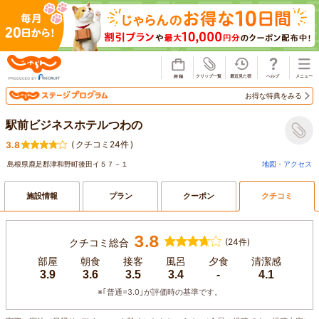
じゃらん
お得な特典をみる
駅前ビジネスホテルつわの
(
クチコミ24件
)
3.8
島根県鹿足郡津和野町後田イ５７－１
地図・アクセス
施設情報
プラン
クーポン
クチコミ
3.8
クチコミ総合
(24件)
部屋
朝食
接客
風呂
夕食
清潔感
3.9
3.6
3.5
3.4
-
4.1
※｢普通=3.0｣が評価時の基準です。