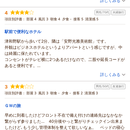
詳しくみる
宿泊時期：
2026年07月宿泊 (一人旅)
4
男性/70代
夫婦旅行
投稿者：
dahlieさん
(女性/50代)
宿泊プラン：
【運★活】素泊まりプラン
項目別評価：
部屋 4
風呂 3
朝食 4
夕食 -
接客 5
セミダブル
清潔感 5
食事なし
宿泊価格帯：
4,001～5,000円(大人一人あたり/税込)
駅前で便利なホテル
駅前ビジネスホテルつわのからの返信
津和野駅から歩いて2分。隣は「安野光雅美術館」です。
この度は駅前ビジネスホテルつわののご利用まことにありがと
外観はビジネスホテルというよりアパートという感じですが、中
うございました。
は綺麗に保たれています。
また季節を変えていらっしゃってください 心よりおまちして
コンセントがテレビ横に2つあるだけなので、二股や延長コードが
おります。
あると便利です。
（返信日：2026/07/20）
朝食付き(軽食)でコスパのよいホテルです。
（投稿日：2026/06/08）
詳しくみる
宿泊時期：
2026年06月宿泊 (夫婦旅行)
3
男性/50代
友達旅行
投稿者：
あっちゃんさん
(男性/70代)
宿泊プラン：
津和野の観光に便利！朝食プラン
項目別評価：
部屋 3
風呂 3
朝食 -
夕食 -
接客 2
清潔感 3
ツイン
朝のみ
宿泊価格帯：
4,001～5,000円(大人一人あたり/税込)
ＧＷの旅
駅前ビジネスホテルつわのからの返信
早めに到着したけどフロント不在で備え付けの連絡先はなかなか
この度は駅前ビジネスホテルつわののご利用まことにありがと
繋がらず参りました… 40分後やっと繋がりチェックイン出来ま
うございました。
したけど､もう少し管理体制を整えて欲しいなぁ。 ベッドの寝心