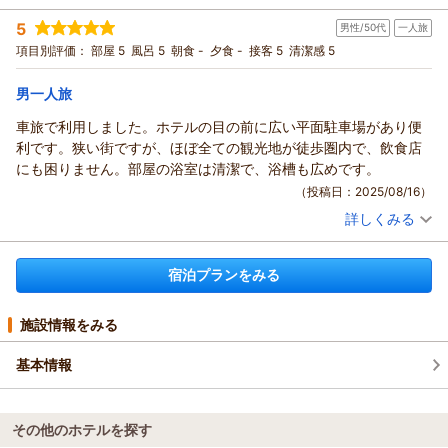
宿泊時期：
2025年07月宿泊 (一人旅)
5
男性/50代
一人旅
投稿者：
ぷーさんさん
(男性/60代)
宿泊プラン：
【運★活】素泊まりプラン
項目別評価：
部屋 5
風呂 5
朝食 -
夕食 -
接客 5
セミダブル
清潔感 5
食事なし
宿泊価格帯：
4,001～5,000円(大人一人あたり/税込)
男一人旅
駅前ビジネスホテルつわのからの返信
車旅で利用しました。ホテルの目の前に広い平面駐車場があり便
この度は駅前ビジネスホテルつわののご利用まことにありがと
利です。狭い街ですが、ほぼ全ての観光地が徒歩圏内で、飲食店
うございました。
にも困りません。部屋の浴室は清潔で、浴槽も広めです。
またいらっしゃってくださいね。心よりおまちしております。
（投稿日：2025/08/16）
（返信日：2025/08/25）
詳しくみる
宿泊時期：
2025年08月宿泊 (一人旅)
投稿者：
hydeさん
(男性/50代)
宿泊プラン：
【運★活】素泊まりプラン
セミダブル
食事なし
宿泊プランをみる
宿泊価格帯：
4,001～5,000円(大人一人あたり/税込)
施設情報をみる
駅前ビジネスホテルつわのからの返信
この度は駅前ビジネスホテルつわののご利用まことにありがと
基本情報
うございました。
またいらっしゃってくださいね。心よりおまちしております。
（返信日：2025/08/25）
その他のホテルを探す