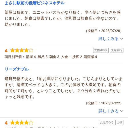
まさに駅前の低層ビジネスホテル
部屋は狭めで、ユニットバスもかなり狭く、少々使いづらさを感
じました。朝食は簡素でしたが、津和野は飲食店が少ないので、
助かりました。
（投稿日：2026/07/29）
詳しくみる
宿泊時期：
2026年06月宿泊 (家族旅行)
投稿者：
ピーターさん
(男性/60代)
4
女性/60代
夫婦旅行
宿泊プラン：
津和野の観光に便利！朝食プラン
ツイン
朝のみ
項目別評価：
部屋 4
風呂 3
朝食 3
夕食 -
接客 2
清潔感 4
宿泊価格帯：
4,001～5,000円(大人一人あたり/税込)
リーズナブル
駅前ビジネスホテルつわのからの返信
この度は駅前ビジネスホテルつわののご利用まことにありがと
鷺舞見物のあと、1泊お世話になりました。こじんまりとしていま
うございました。
すが、清潔でベッドも大きく、このお値段で大満足です。朝食の
またいらっしゃってください心よりおまちしております。
時間が７時から、ということでしたが、２０分近く遅れたのがち
（返信日：2026/07/31）
ょっと残念です。
（投稿日：2026/07/22）
詳しくみる
宿泊時期：
2026年07月宿泊 (夫婦旅行)
投稿者：
kumiさん
(女性/60代)
4
女性/50代
出張
宿泊プラン：
津和野の観光に便利！朝食プラン
ツイン
朝のみ