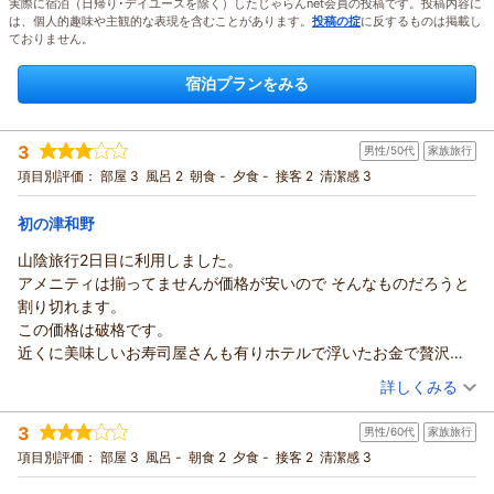
実際に宿泊（日帰り･デイユースを除く）したじゃらんnet会員の投稿です。投稿内容に
は、個人的趣味や主観的な表現を含むことがあります。
投稿の掟
に反するものは掲載し
ておりません。
宿泊プランをみる
3
男性/50代
家族旅行
項目別評価：
部屋 3
風呂 2
朝食 -
夕食 -
接客 2
清潔感 3
初の津和野
山陰旅行2日目に利用しました。
アメニティは揃ってませんが価格が安いので そんなものだろうと
割り切れます。
この価格は破格です。
近くに美味しいお寿司屋さんも有りホテルで浮いたお金で贅沢で
きますよ。
（投稿日：2026/07/30）
詳しくみる
宿泊時期：
2026年07月宿泊 (家族旅行)
3
男性/60代
家族旅行
投稿者：
まるひろさん
(男性/50代)
宿泊プラン：
【運★活】素泊まりプラン
項目別評価：
部屋 3
風呂 -
朝食 2
夕食 -
接客 2
ツイン
清潔感 3
食事なし
宿泊価格帯：
3,001～4,000円(大人一人あたり/税込)