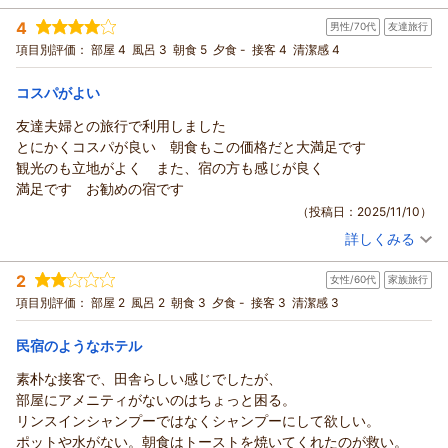
宿泊時期：
2025年11月宿泊 (一人旅)
町中が全体的に早めに店じまいして暗くなるのが早い印象です。
4
男性/70代
友達旅行
投稿者：
まささん (女性/50代)
夕食を外食でと考えている方は事前によく調べておいたほうがい
宿泊プラン：
津和野の観光に便利！朝食プラン
項目別評価：
部屋 4
風呂 3
朝食 5
夕食 -
接客 4
清潔感 4
セミダブル
朝のみ
いと思います。
宿泊価格帯：
5,001～6,000円(大人一人あたり/税込)
飛び込みで入ろうと問い合わせたお店は今日は開店がかなり遅く
コスパがよい
なると言われ、待ちきれなかったので、スーパーで弁当とお惣菜
駅前ビジネスホテルつわのからの返信
(半額セール)を買って済ませてしまいました。
友達夫婦との旅行で利用しました
この度は駅前ビジネスホテルつわのをご利用いただきありがと
とにかくコスパが良い 朝食もこの価格だと大満足です
うございます。
観光のも立地がよく また、宿の方も感じが良く
またいらっしゃってくださいね 心よりお待ちしております。
満足です お勧めの宿です
（返信日：2025/11/28）
（投稿日：2025/11/10）
詳しくみる
宿泊時期：
2025年10月宿泊 (友達旅行)
投稿者：
ひろちゃんさん
(男性/70代)
2
女性/60代
家族旅行
宿泊プラン：
津和野の観光に便利！朝食プラン
ツイン
朝のみ
項目別評価：
部屋 2
風呂 2
朝食 3
夕食 -
接客 3
清潔感 3
宿泊価格帯：
4,001～5,000円(大人一人あたり/税込)
民宿のようなホテル
駅前ビジネスホテルつわのからの返信
この度は駅前ビジネスホテルつわのをご利用いただきありがと
素朴な接客で、田舎らしい感じでしたが、
うございます。
部屋にアメニティがないのはちょっと困る。
またいらっしゃってくださいね 心よりお待ちしております。
リンスインシャンプーではなくシャンプーにして欲しい。
（返信日：2025/11/28）
ポットや水がない。朝食はトーストを焼いてくれたのが救い。