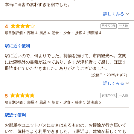
本当に田舎の素朴すぎる宿でした。
（投稿日：2025/11/10）
詳しくみる
宿泊時期：
2025年10月宿泊 (家族旅行)
4
男性/70代
一人旅
投稿者：
省吾ファンさん
(女性/60代)
宿泊プラン：
津和野の観光に便利！朝食プラン
項目別評価：
部屋 4
風呂 4
朝食 -
夕食 -
接客 4
清潔感 4
セミダブル
朝のみ
宿泊価格帯：
5,001～6,000円(大人一人あたり/税込)
駅に近く便利
駅前ビジネスホテルつわのからの返信
駅に近いので、何よりでした。荷物を預けて、市内観光へ。玄関
この度は駅前ビジネスホテルつわのをご利用いただきありがと
には森鴎外の書籍が並べてあり、さすが津和野って感じ。ほぼ１
うございます。
冊読ませていただきました。ありがとうございました。
またいらっしゃってくださいね 心よりお待ちしております。
（投稿日：2025/11/07）
（返信日：2025/11/28）
詳しくみる
宿泊時期：
2025年10月宿泊 (一人旅)
投稿者：
たかさん
(男性/70代)
5
女性/50代
一人旅
宿泊プラン：
【運★活】素泊まりプラン
セミダブル
食事なし
項目別評価：
部屋 4
風呂 4
朝食 -
夕食 -
接客 5
清潔感 5
宿泊価格帯：
4,001～5,000円(大人一人あたり/税込)
駅近で便利
駅前ビジネスホテルつわのからの返信
この度は駅前ビジネスホテルつわのをご利用いただきありがと
お部屋やユニットバスに古さはあるものの、お掃除が行き届いて
うございます。
いて、気持ちよく利用できました。（最近は、建物が新しくても