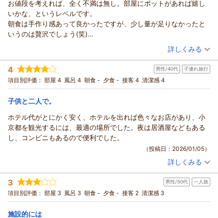
お値段を考えれば、全く不満は無し。部屋にポットがあれば嬉し
いね心よりおまちしております。
いかな、というレベルです。
（返信日：2026/04/26）
朝食は手作り感あって良かったですが、少し量が足りなかったと
いうのは贅沢でしょう(笑)
また来たいです。
（投稿日：2026/01/25）
詳しくみる
宿泊時期：
2026年01月宿泊 (一人旅)
4
男性/40代
子連れ旅行
投稿者：
ツボイチさん
(男性/40代)
宿泊プラン：
津和野の観光に便利！朝食プラン
項目別評価：
部屋 4
風呂 4
朝食 -
夕食 -
接客 4
清潔感 4
セミダブル
朝のみ
宿泊価格帯：
5,001～6,000円(大人一人あたり/税込)
子供と二人で。
駅前ビジネスホテルつわのからの返信
ホテル代がとにかく安く、ホテルを出れば色々なお店があり、小
この度は駅前ビジネスホテルつわののご利用まことにありがと
京都を観光するには、最適の場所でした。夜は居酒屋などもある
うございました。
し、コンビニもあるので便利でした。
またいらっしゃってください心よりお待ちしております。
（投稿日：2026/01/05）
（返信日：2026/02/25）
詳しくみる
宿泊時期：
2025年12月宿泊 (子連れ旅行)
投稿者：
たかよしさん
(男性/40代)
3
男性/50代
一人旅
宿泊プラン：
【運★活】素泊まりプラン
ツイン
食事なし
項目別評価：
部屋 3
風呂 3
朝食 -
夕食 -
接客 2
清潔感 3
宿泊価格帯：
5,001～6,000円(大人一人あたり/税込)
施設的には
駅前ビジネスホテルつわのからの返信