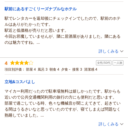
宿泊価格帯：
5,001～6,000円(大人一人あたり/税込)
駅前にあるすごくリーズナブルなホテル
駅前ビジネスホテルつわのからの返信
駅でレンタカーを返却後にチェックインでしたので、駅前のホテ
この度は駅前ビジネスホテルつわののご利用まことにありがと
ルはありがたかったです。
うございました。
駅近と低価格が売りだと思います。
又お待ちしてます。色んなお話させていただくと幸いです。
今回お邪魔していませんが、隣に居酒屋がありました。隣にある
（返信日：2025/12/18）
のは魅力ですね。
シャワーを浴びて眠る、軽めの朝食、これで充分でしたので満足
（投稿日：2025/11/23）
詳しくみる
です。
宿泊時期：
2025年11月宿泊 (夫婦旅行)
じゃらんクーポンも利用できたのでお得でした。
4
女性/50代
一人旅
投稿者：
くりんさん
(女性/50代)
宿泊プラン：
津和野の観光に便利！朝食プラン
項目別評価：
部屋 4
風呂 3
朝食 4
夕食 -
接客 3
ツイン
清潔感 4
朝のみ
宿泊価格帯：
4,001～5,000円(大人一人あたり/税込)
立地&コスパよし
駅前ビジネスホテルつわのからの返信
マイカー利用だったので駐車場無料は嬉しかったです。駅からも
この度は駅前ビジネスホテルつわのをご利用いただきありがと
近いので公共交通機関利用の旅行の方にも便利だと思います。
うございます。
部屋で過ごしている時、色々な機械音が聞こえてきて、起きてい
またいらっしゃってくださいね 心よりお待ちしております。
る間はうるさいなと思っていたのですが、寝てしまえば問題なく
（返信日：2025/11/28）
熟睡していました。
朝食も付けることができ、必要最低限の設備とアメニティでお安
（投稿日：2025/11/16）
詳しくみる
く宿泊でき、コスパよくて、機会があればまた利用したいです。