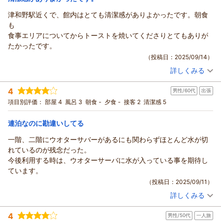
駅前ビジネスホテルつわのからの返信
津和野駅近くで、館内はとても清潔感がありよかったです。朝食
この度は駅前ビジネスホテルつわののご利用まことにありがと
も
うございました。
食事エリアについてからトーストを焼いてくださりとてもありが
又季節を変えられていらっしゃってください 心よりお待ちし
たかったです。
ております。
（投稿日：2025/09/14）
（返信日：2025/11/02）
詳しくみる
宿泊時期：
2025年09月宿泊 (一人旅)
投稿者：
モーべさん
(男性/40代)
4
男性/60代
出張
宿泊プラン：
津和野の観光に便利！朝食プラン
ツイン
朝のみ
項目別評価：
部屋 4
風呂 3
朝食 -
夕食 -
接客 2
清潔感 5
宿泊価格帯：
6,001～7,000円(大人一人あたり/税込)
連泊なのに勘違いしてる
駅前ビジネスホテルつわのからの返信
この度は駅前ビジネスホテルつわののご利用まことにありがと
一階、二階にウオターサバーがあるにも関わらずほとんど水が切
うございました。
れているのが残念だった。
旅のお手伝いができてとても幸いにおもいます
今後利用する時は、ウオターサーバに水が入っている事を期待し
またいらっしゃってくださいね、心よりお待ちしております。
ています。
（返信日：2025/10/19）
（投稿日：2025/09/11）
詳しくみる
宿泊時期：
2025年07月宿泊 (出張)
投稿者：
よっちゃんさん
(男性/60代)
4
男性/50代
一人旅
宿泊プラン：
【運★活】素泊まりプラン
セミダブル
食事なし