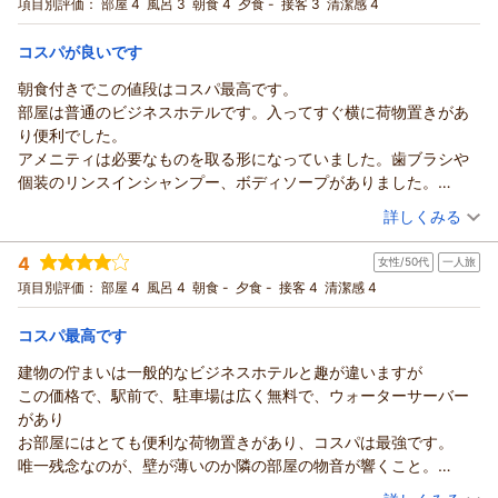
項目別評価：
部屋 4
風呂 3
朝食 4
夕食 -
接客 3
清潔感 4
宿泊価格帯：
4,001～5,000円(大人一人あたり/税込)
コスパが良いです
駅前ビジネスホテルつわのからの返信
この度は駅前ビジネスホテルつわののご利用まことにありがと
朝食付きでこの値段はコスパ最高です。
うございました。
部屋は普通のビジネスホテルです。入ってすぐ横に荷物置きがあ
朝食が遅れて申し訳ございません。今後このようなことが内容
り便利でした。
努力してまいります。
アメニティは必要なものを取る形になっていました。歯ブラシや
（返信日：2026/07/25）
個装のリンスインシャンプー、ボディソープがありました。
女性用のクレンジング等はないので持参する必要があります。
（投稿日：2026/07/19）
詳しくみる
ベッド周辺にコンセントがなく、離れたところに2つあるだけなの
宿泊時期：
2026年07月宿泊 (出張)
で、延長コードがあるとよいと思いました。
4
女性/50代
一人旅
投稿者：
ジュンさん
(女性/50代)
洗面に手洗いソープはありません。多少料金が上がっても、手洗
宿泊プラン：
津和野の観光に便利！朝食プラン
項目別評価：
部屋 4
風呂 4
朝食 -
夕食 -
接客 4
清潔感 4
ツイン
朝のみ
い用の石鹸は置いてほしいと思いました。
宿泊価格帯：
6,001～7,000円(大人一人あたり/税込)
朝食は洋食で、卵料理にサラダ、パン、コーヒーがついていまし
コスパ最高です
た。美味しくいだきました。
駅前ビジネスホテルつわのからの返信
広い駐車場も無料でしたし、ウォーターサーバーも設置されてい
建物の佇まいは一般的なビジネスホテルと趣が違いますが
この度は駅前ビジネスホテルつわののご利用まことにありがと
ました。ホントにコスパのよいホテルでした。
この価格で、駅前で、駐車場は広く無料で、ウォーターサーバー
うございました。
お世話になりありがとうございました。
があり
またいらっしゃってください。また旅のお手伝いさせてくださ
お部屋にはとても便利な荷物置きがあり、コスパは最強です。
いね
唯一残念なのが、壁が薄いのか隣の部屋の物音が響くこと。
（返信日：2026/07/20）
でもそれをカバーするに余りある良いホテルでした。
（投稿日：2026/07/13）