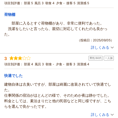
項目別評価：
部屋 5
風呂 3
朝食 4
夕食 -
接客 5
清潔感 5
宿泊価格帯：
4,001～5,000円(大人一人あたり/税込)
荷物棚
駅前ビジネスホテルつわのからの返信
駅前ビジネスホテルつわののご利用まことにありがとうござい
部屋に入るとすぐ荷物棚があり、非常に便利であった。
ました。
洗濯をしたいと言ったら、親切に対応してくれたのも良かっ
サーバーの件、申し訳ございません。こまめにの確認を徹底す
た。
るようにいたします。
（投稿日：2025/09/05）
またいらっしゃってくださいね。心よりお待ちしております。
詳しくみる
宿泊時期：
2025年08月宿泊 (一人旅)
（返信日：2025/09/13）
投稿者：
attic catさん
(男性/50代)
3
男性/60代
一人旅
宿泊プラン：
津和野の観光に便利！朝食プラン
セミダブル
朝のみ
項目別評価：
部屋 4
風呂 3
朝食 -
夕食 -
接客 3
清潔感 4
宿泊価格帯：
5,001～6,000円(大人一人あたり/税込)
快適でした
駅前ビジネスホテルつわのからの返信
この度は駅前ビジネスホテルつわののご利用まことにありがと
建物自体は古臭いですが、部屋は綺麗に改装されていて快適でし
うございました。
た。
旅のお手伝いができてとても幸いです。またいらっしゃってく
仕事関係の宿泊がほとんどの様で、そのためか夜は静かでした。
ださいね
料金としては、素泊まりだと他の民宿などと同じ様ですが、こち
心よりお待ちしております。
らを選んで良かったです。
（返信日：2025/09/08）
（投稿日：2025/08/24）
詳しくみる