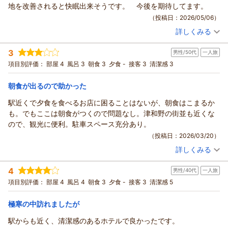
また季節を変えられていらっしゃってください。津和野は四季
地を改善されると快眠出来そうです。 今後を期待してます。
折々、景色、料理が楽しめれます。心よりお待ちしておりま
（投稿日：2026/05/06）
す。
詳しくみる
（返信日：2026/06/27）
宿泊時期：
2026年05月宿泊 (友達旅行)
投稿者：
ゾウのアクビさん
(男性/50代)
3
男性/50代
一人旅
宿泊プラン：
【運★活】素泊まりプラン
セミダブル
食事なし
項目別評価：
部屋 4
風呂 3
朝食 3
夕食 -
接客 3
清潔感 3
宿泊価格帯：
4,001～5,000円(大人一人あたり/税込)
朝食が出るので助かった
駅前ビジネスホテルつわのからの返信
この度は駅前ビジネスホテルつわののご利用まことにありがと
駅近くで夕食を食べるお店に困ることはないが、朝食はこまるか
うございました。
も。でもここは朝食がつくので問題なし。津和野の街並も近くな
迷惑をおかけして申し訳ございませんでした。改善するよう努
ので、観光に便利。駐車スペース充分あり。
力いたします。
（投稿日：2026/03/20）
（返信日：2026/05/08）
詳しくみる
宿泊時期：
2026年03月宿泊 (一人旅)
投稿者：
せいじさん
(男性/50代)
4
男性/40代
一人旅
宿泊プラン：
津和野の観光に便利！朝食プラン
セミダブル
朝のみ
項目別評価：
部屋 4
風呂 4
朝食 3
夕食 -
接客 3
清潔感 5
宿泊価格帯：
5,001～6,000円(大人一人あたり/税込)
極寒の中訪れましたが
駅前ビジネスホテルつわのからの返信
この度は駅前ビジネスホテルつわのをご利用していただきまし
駅からも近く、清潔感のあるホテルで良かったです。
てまことにありがとうございました。またいらっさってくださ