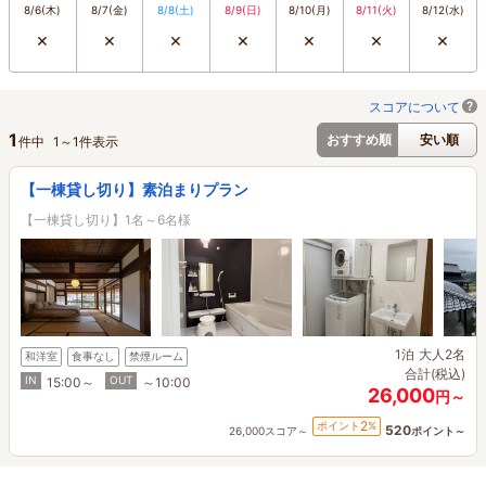
8/6
(木)
8/7
(金)
8/8
(土)
8/9
(日)
8/10
(月)
8/11
(火)
8/12
(水)
×
×
×
×
×
×
×
スコアについて
1
おすすめ順
安い順
件中
1
～
1
件表示
【一棟貸し切り】素泊まりプラン
【一棟貸し切り】1名～6名様
1泊
大人2名
和洋室
食事なし
禁煙ルーム
合計(税込)
IN
OUT
15:00～
～10:00
26,000
円～
2
ポイント
%
520
26,000スコア～
ポイント～