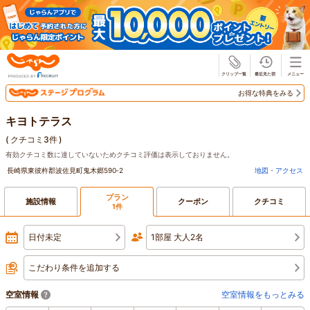
じゃらん
お得な特典をみる
キヨトテラス
(
クチコミ3件
)
有効クチコミ数に達していないためクチコミ評価は表示しておりません。
長崎県東彼杵郡波佐見町鬼木郷590‐2
地図・アクセス
プラン
施設情報
クーポン
クチコミ
1件
日付未定
1部屋 大人2名
こだわり条件を追加する
空室情報
空室情報をもっとみる