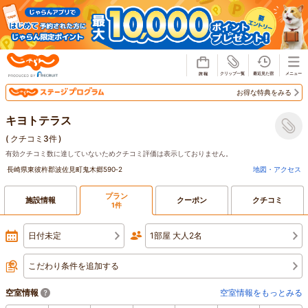
じゃらん
お得な特典をみる
キヨトテラス
(
クチコミ3件
)
有効クチコミ数に達していないためクチコミ評価は表示しておりません。
長崎県東彼杵郡波佐見町鬼木郷590‐2
地図・アクセス
プラン
施設情報
クーポン
クチコミ
1件
日付未定
1部屋 大人2名
こだわり条件を追加する
空室情報
空室情報をもっとみる