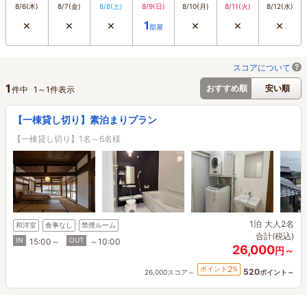
8/6
(木)
8/7
(金)
8/8
(土)
8/9
(日)
8/10
(月)
8/11
(火)
8/12
(水)
×
×
×
×
×
×
1
部屋
スコアについて
1
おすすめ順
安い順
件中
1
～
1
件表示
【一棟貸し切り】素泊まりプラン
【一棟貸し切り】1名～6名様
1泊
大人2名
和洋室
食事なし
禁煙ルーム
合計(税込)
IN
OUT
15:00～
～10:00
26,000
円～
2
ポイント
%
520
26,000スコア～
ポイント～