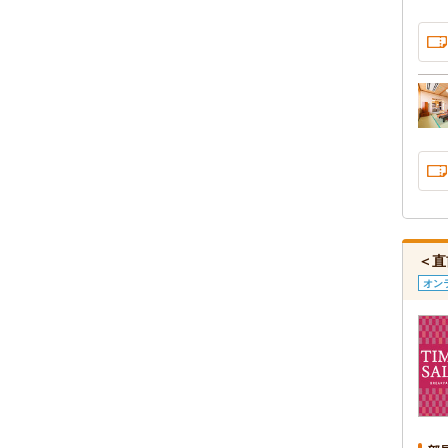
＜直
オン