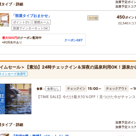
加算予定ポイ
屋タイプ・詳細
加算予定スコ
「部屋タイプおまかせ」
450
ポイン
その他
ポイント2%
禁煙ルーム
22,540スコ
部屋でインターネットOK
最大500円
のクーポン配布中
クーポンGET
※利用条件あり
イムセール＞【素泊】24時チェックイン＆深夜の温泉利用OK！源泉か
ラインカード決済可
15:00～
～1
チェックイン
チェックアウト
食事：
食事なし
【TIME SALE】今だけ最大10％OFF！見つけた今がチャン
加算予定ポイ
屋タイプ・詳細
加算予定スコ