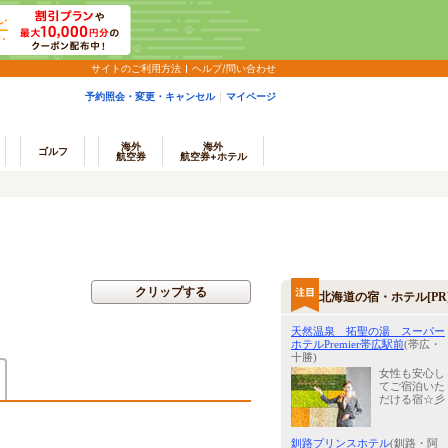
サイトのご利用方法
ヘルプ/問い合わせ
予約照会・変更・キャンセル
マイページ
海外
海外
ゴルフ
航空券
航空券+ホテル
クリップする
北海道の宿・ホテル[PR
天然温泉 拓聖の湯 スーパー
ホテルPremier帯広駅前
(帯広・
十勝)
女性も安心し
てご宿泊いた
だける宿☆彡
釧路プリンスホテル
(釧路・阿