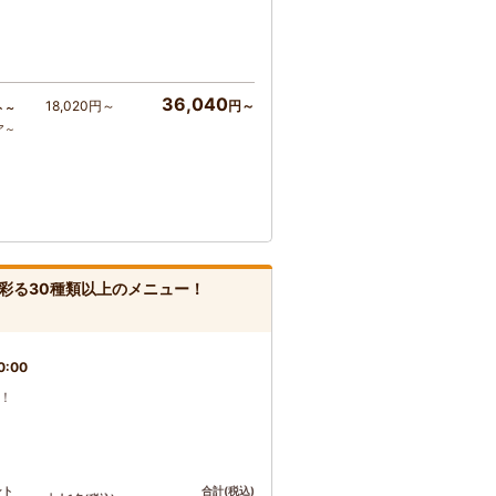
36,040
18,020円～
円～
ト～
ア～
彩る30種類以上のメニュー！
0:00
ス！
ント
合計(税込)