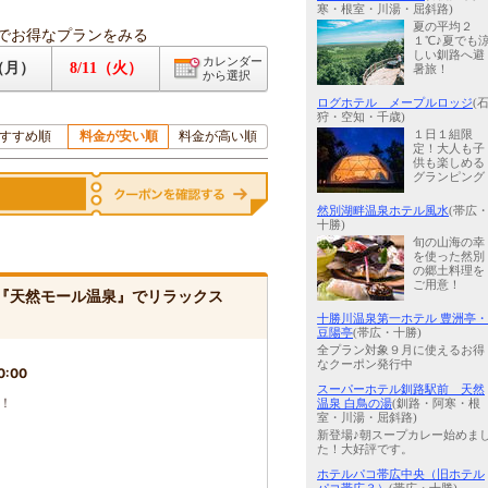
寒・根室・川湯・屈斜路)
夏の平均２
でお得なプランをみる
１℃♪夏でも
しい釧路へ避
カレンダー
0（月）
8/11（火）
暑旅！
から選択
ログホテル メープルロッジ
(
狩・空知・千歳)
すすめ順
料金が安い順
料金が高い順
１日１組限
定！大人も子
供も楽しめる
グランピング
然別湖畔温泉ホテル風水
(帯広
十勝)
旬の山海の幸
を使った然別
の郷土料理を
ご用意！
し『天然モール温泉』でリラックス
十勝川温泉第一ホテル 豊洲亭・
豆陽亭
(帯広・十勝)
全プラン対象９月に使えるお得
なクーポン発行中
0:00
スーパーホテル釧路駅前 天然
ス！
温泉 白鳥の湯
(釧路・阿寒・根
室・川湯・屈斜路)
新登場♪朝スープカレー始めま
た！大好評です。
ホテルパコ帯広中央（旧ホテル