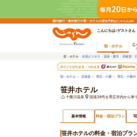
国内旅行・海外旅行や宿・ホテルの宿泊予約はじゃらんnet
こんにちは♪ゲストさん
じ
宿・ホテル
宿・ホテル
出張ビジネス
温泉・露天
高級宿
ポイントがたまる・つかえる
宿・ホテル
>
北海道
>
帯広・十勝
>
帯広・十勝川
笹井ホテル
十勝川温泉
国道38号を帯広市内から車
基本情報
料金・宿泊プラン
写
笹井ホテルの料金・宿泊プラ