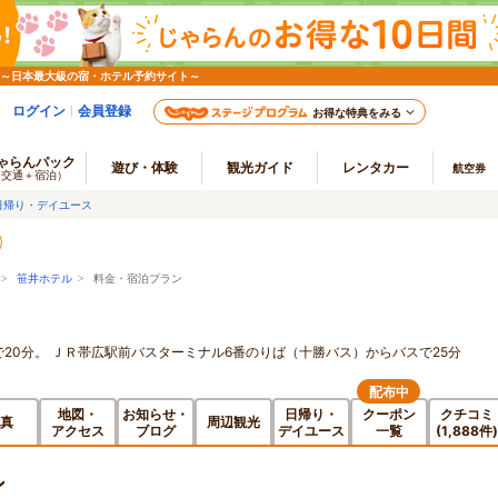
 ～日本最大級の宿・ホテル予約サイト～
ログイン
会員登録
お得な特典をみる
ゃらんパック
遊び・体験
観光ガイド
レンタカー
航空券
（交通＋宿泊）
日帰り・デイユース
>
笹井ホテル
> 料金・宿泊プラン
で20分。 ＪＲ帯広駅前バスターミナル6番のりば（十勝バス）からバスで25分
配布中
地図・
お知らせ・
日帰り・
クーポン
クチコミ
真
周辺観光
アクセス
ブログ
デイユース
一覧
(1,888件)
ン