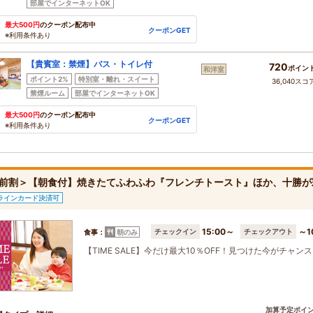
部屋でインターネットOK
最大500円
のクーポン配布中
クーポンGET
※利用条件あり
【貴賓室：禁煙】バス・トイレ付
720
ポイン
和洋室
ポイント2%
特別室・離れ・スイート
36,040スコ
禁煙ルーム
部屋でインターネットOK
最大500円
のクーポン配布中
クーポンGET
※利用条件あり
前割＞【朝食付】焼きたてふわふわ『フレンチトースト』ほか、十勝が
ラインカード決済可
15:00～
～1
チェックイン
チェックアウト
食事：
朝のみ
【TIME SALE】今だけ最大10％OFF！見つけた今がチャン
加算予定ポイ