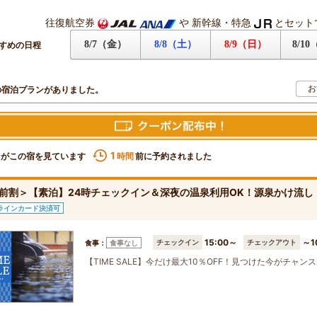
往復航空券
や
新幹線・特急
とセット
8/7（金）
8/8（土）
8/9（日）
8/1
すめの日程
お
の宿泊プランがありました。
1
名がこの宿を見ています
前に予約されました
時間
前割＞【素泊】24時チェックイン＆深夜の温泉利用OK！源泉かけ流
ラインカード決済可
15:00～
～1
チェックイン
チェックアウト
食事：
食事なし
【TIME SALE】今だけ最大10％OFF！見つけた今がチャン