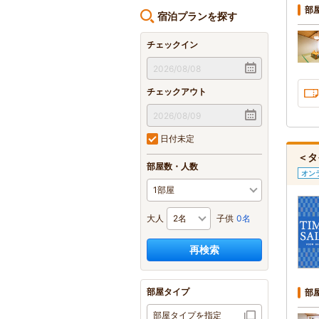
部
宿泊プランを探す
チェックイン
チェックアウト
日付未定
＜タ
部屋数・人数
オン
大人
子供
0名
再検索
部屋タイプ
部
部屋タイプを指定