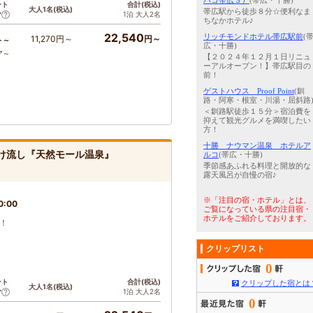
パコ帯広３）
(帯広・十勝)
ント
合計(税込)
大人1名(税込)
帯広駅から徒歩８分☆便利なま
1泊 大人2名
ア
ちなかホテル♪
22,540
リッチモンドホテル帯広駅前
(
11,270円～
円～
ト～
広・十勝)
ア～
【２０２４年１２月１日リニュ
ーアルオープン！】帯広駅目の
前！
ゲストハウス Proof Point
(釧
路・阿寒・根室・川湯・屈斜路
＜釧路駅徒歩１５分＞宿泊費を
抑えて観光グルメを満喫したい
方！
十勝 ナウマン温泉 ホテルア
け流し『天然モール温泉』
ルコ
(帯広・十勝)
季節感あふれる料理と開放的な
露天風呂が自慢の宿♪
※「注目の宿・ホテル」とは、
0:00
ご覧になっている県の注目宿・
ホテルをご紹介しております。
ス！
クリップリスト
0
ント
合計(税込)
クリップした宿とは
大人1名(税込)
1泊 大人2名
ア
0