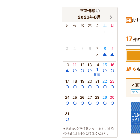
空室情報
2026年8月
おす
月
火
水
木
金
土
日
1
2
17
件
3
4
5
6
7
8
9
×
▲
▲
10
11
12
13
14
15
16
6
1
▲
○
○
○
○
○
部屋
17
18
19
20
21
22
23
＜直
○
○
○
○
○
○
○
オン
24
25
26
27
28
29
30
○
○
○
○
○
○
○
31
○
※1泊時の空室情報となります。連泊
の場合は日付をご指定ください。