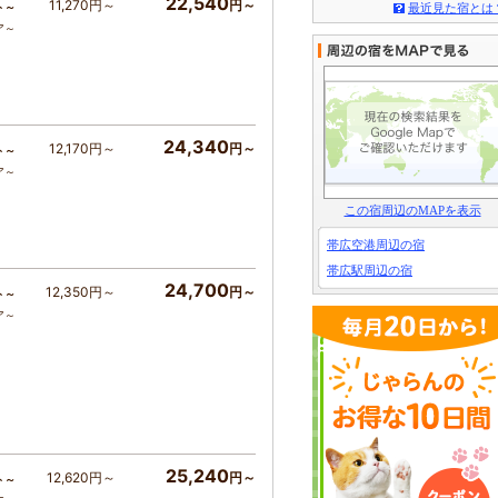
22,540
11,270円～
円～
ト～
最近見た宿とは
ア～
24,340
12,170円～
円～
ト～
ア～
この宿周辺のMAPを表示
帯広空港周辺の宿
帯広駅周辺の宿
24,700
12,350円～
円～
ト～
ア～
25,240
12,620円～
円～
ト～