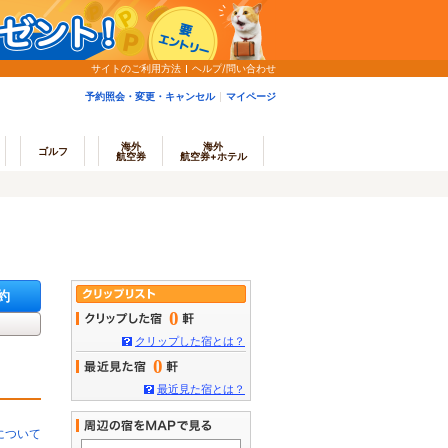
サイトのご利用方法
ヘルプ/問い合わせ
予約照会・変更・キャンセル
マイページ
海外
海外
ゴルフ
航空券
航空券+ホテル
約
0
クリップした宿とは？
0
最近見た宿とは？
について