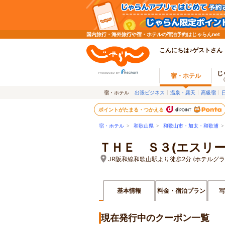
国内旅行・海外旅行や宿・ホテルの宿泊予約はじゃらんnet
こんにちは♪ゲストさん
じ
宿・ホテル
宿・ホテル
出張ビジネス
温泉・露天
高級宿
ポイントがたまる・つかえる
宿・ホテル
>
和歌山県
>
和歌山市・加太・和歌浦
ＴＨＥ Ｓ３(エスリー
JR阪和線和歌山駅より徒歩2分 (ホテルグ
基本情報
料金・宿泊プラン
写
現在発行中のクーポン一覧