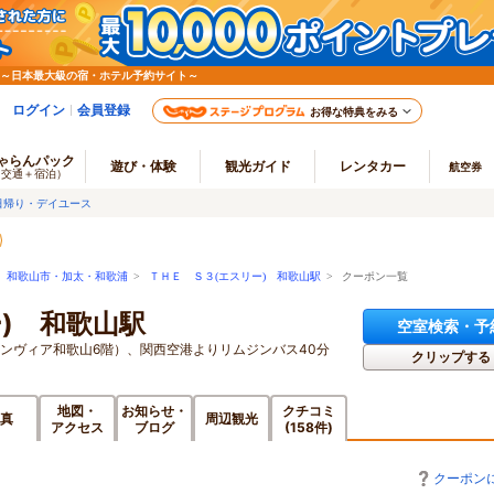
 ～日本最大級の宿・ホテル予約サイト～
ログイン
会員登録
お得な特典をみる
ゃらんパック
遊び・体験
観光ガイド
レンタカー
航空券
（交通＋宿泊）
日帰り・デイユース
>
和歌山市・加太・和歌浦
>
ＴＨＥ Ｓ３(エスリー) 和歌山駅
> クーポン一覧
) 和歌山駅
空室検索・予
ランヴィア和歌山6階）、関西空港よりリムジンバス40分
クリップする
地図・
お知らせ・
クチコミ
真
周辺観光
アクセス
ブログ
(158件)
クーポン