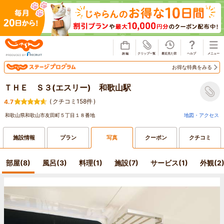
じゃらん
お得な特典をみる
ＴＨＥ Ｓ３(エスリー) 和歌山駅
(
クチコミ158件
)
4.7
和歌山県和歌山市友田町５丁目１８番地
地図・アクセス
施設情報
プラン
写真
クーポン
クチコミ
部屋(8)
風呂(3)
料理(1)
施設(7)
サービス(1)
外観(2