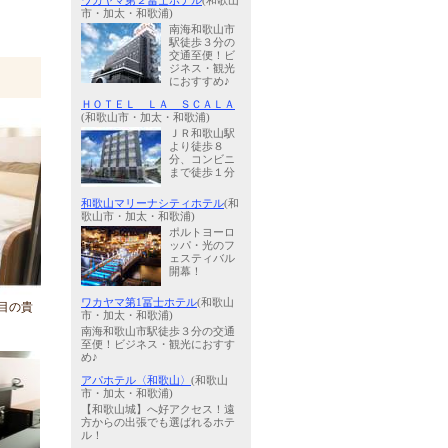
ワカヤマ第２冨士ホテル
(和歌山
市・加太・和歌浦)
南海和歌山市
駅徒歩３分の
交通至便！ビ
ジネス・観光
におすすめ♪
ＨＯＴＥＬ ＬＡ ＳＣＡＬＡ
(和歌山市・加太・和歌浦)
ＪＲ和歌山駅
より徒歩８
分、コンビニ
まで徒歩１分
和歌山マリーナシティホテル
(和
歌山市・加太・和歌浦)
ポルトヨーロ
ッパ・光のフ
ェスティバル
開幕！
ワカヤマ第1冨士ホテル
(和歌山
目の貴
市・加太・和歌浦)
南海和歌山市駅徒歩３分の交通
至便！ビジネス・観光におすす
め♪
アパホテル〈和歌山〉
(和歌山
市・加太・和歌浦)
【和歌山城】へ好アクセス！遠
方からの出張でも選ばれるホテ
ル！