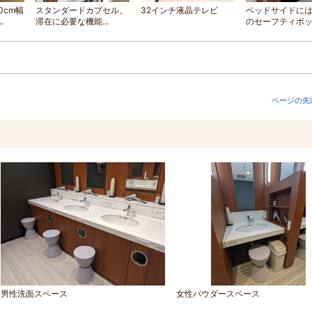
0cm幅
スタンダードカプセル。
32インチ液晶テレビ
ベッドサイドに
.
滞在に必要な機能...
のセーフティボッ.
ページの先
男性洗面スペース
女性パウダースペース