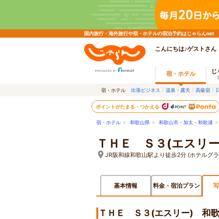
国内旅行・海外旅行や宿・ホテルの宿泊予約はじゃらんnet
こんにちは♪ゲストさん
じ
宿・ホテル
宿・ホテル
出張ビジネス
温泉・露天
高級宿
ポイントがたまる・つかえる
宿・ホテル
>
和歌山県
>
和歌山市・加太・和歌浦
ＴＨＥ Ｓ３(エスリー
JR阪和線和歌山駅より徒歩2分 (ホテルグ
基本情報
料金・宿泊プラン
写
ＴＨＥ Ｓ３(エスリー) 和