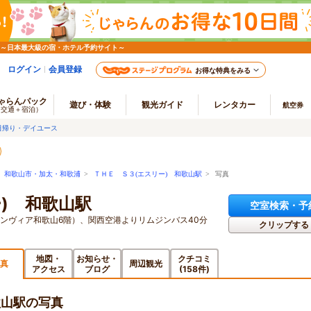
 ～日本最大級の宿・ホテル予約サイト～
ログイン
会員登録
お得な特典をみる
ゃらんパック
遊び・体験
観光ガイド
レンタカー
航空券
（交通＋宿泊）
日帰り・デイユース
>
和歌山市・加太・和歌浦
>
ＴＨＥ Ｓ３(エスリー) 和歌山駅
> 写真
) 和歌山駅
空室検索・予
ランヴィア和歌山6階）、関西空港よりリムジンバス40分
クリップする
地図・
お知らせ・
クチコミ
真
周辺観光
アクセス
ブログ
(158件)
歌山駅の写真