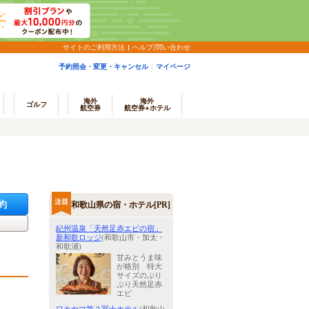
サイトのご利用方法
ヘルプ/問い合わせ
予約照会・変更・キャンセル
マイページ
海外
海外
ゴルフ
航空券
航空券+ホテル
約
和歌山県の宿・ホテル[PR]
紀州温泉「天然足赤エビの宿」
新和歌ロッジ
(和歌山市・加太・
和歌浦)
甘みとうま味
が格別 特大
サイズのぷり
ぷり天然足赤
エビ