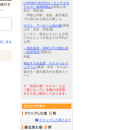
CANDEO HOTELS（カンデオホ
は鍵付き
テルズ）南海和歌山
(和歌山市・
..
加太・和歌浦)
「和歌山市駅」直結。露天風呂
で心洗われる極上の癒しを。
ホテル アバローム紀の国
(和歌
山市・加太・和歌浦)
ビジネス・観光どちらにも立地
◎今なら１４日前までの予約が
頭に戻る
お得
～真田昌幸・幸村父子の隠れ宿
～紀伊見荘
(高野山)
外観
南紀すさみ温泉 ホテルベルヴ
ェデーレ
(勝浦・串本・すさみ)
庭付き！露天風呂付き客室スイ
ート
※「注目の宿・ホテル」とは、
ご覧になっている県の注目宿・
ホテルをご紹介しております。
0
クリップした宿とは？
0