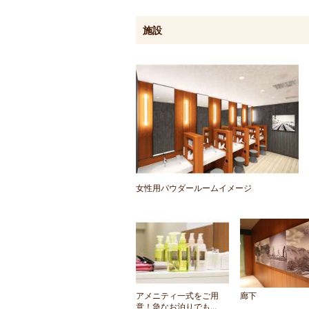
施設
女性用パウダールームイメージ
アメニティ一式をご用
廊下
意！急なお泊りでも...