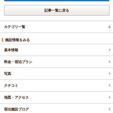
記事一覧に戻る
カテゴリ一覧
イベント・フェア (7)
施設情報をみる
基本情報
新プラン (95)
料金・宿泊プラン
新オープン・リニューアル (2)
写真
変更・改善 (2)
クチコミ
館内メンテナンス (4)
地図・アクセス
その他 (4)
宿泊施設ブログ
じゃらん限定 (1)