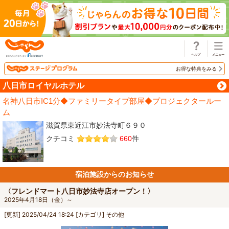
じゃらん
お得な特典をみる
八日市ロイヤルホテル
名神八日市IC1分◆ファミリータイプ部屋◆プロジェクタールー
ム
滋賀県東近江市妙法寺町６９０
クチコミ
660
件
宿泊施設からのお知らせ
〈フレンドマート八日市妙法寺店オープン！〉
2025年4月18日（金）～
[更新]
2025/04/24 18:24
[カテゴリ]
その他