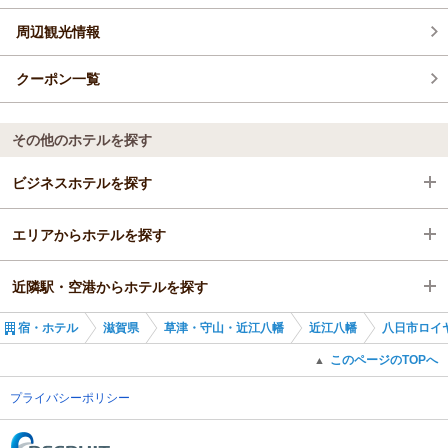
周辺観光情報
お得情報 (13)
クーポン一覧
その他のホテルを探す
ビジネスホテルを探す
エリアからホテルを探す
滋賀県
近隣駅・空港からホテルを探す
草津・守山・近江八幡
滋賀県
宿・ホテル
滋賀県
草津・守山・近江八幡
近江八幡
八日市ロイ
近江八幡
草津・守山・近江八幡
八日市駅
このページのTOPへ
▲
八日市駅
近江八幡
大学前駅
プライバシーポリシー
(C) Recruit Co., Ltd.
八日市駅
五箇荘駅