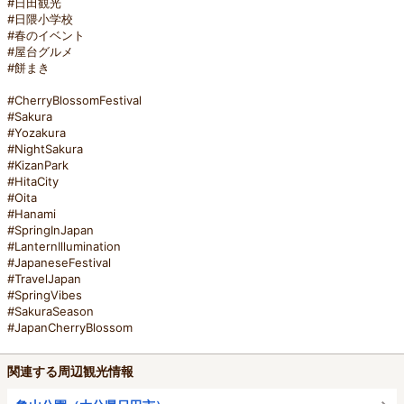
#日田観光
#日隈小学校
#春のイベント
#屋台グルメ
#餅まき
#CherryBlossomFestival
#Sakura
#Yozakura
#NightSakura
#KizanPark
#HitaCity
#Oita
#Hanami
#SpringInJapan
#LanternIllumination
#JapaneseFestival
#TravelJapan
#SpringVibes
#SakuraSeason
#JapanCherryBlossom
関連する周辺観光情報