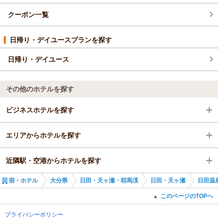
クーポン一覧
日帰り・デイユースプランを探す
日帰り・デイユース
その他のホテルを探す
ビジネスホテルを探す
エリアからホテルを探す
大分県
近隣駅・空港からホテルを探す
日田・天ヶ瀬・耶馬渓
大分県
宿・ホテル
大分県
日田・天ヶ瀬・耶馬渓
日田・天ヶ瀬
日田温
日田駅
日田・天ヶ瀬・耶馬渓
日田駅
このページのTOPへ
▲
日田駅
夜明駅
プライバシーポリシー