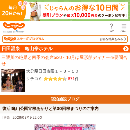
じゃらん
お得な特典をみる
日田温泉 亀山亭ホテル
三隈川の絶景と四季の会席5/20～10月は屋形船ディナー※要問合
せ
大分県日田市隈１－３－１０
クチコミ
871
件
宿泊施設ブログ
復活!亀山公園宵桜あかりと第30回桜まつりのご案内
[更新] 2026/03/19 22:00