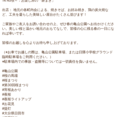
14:40頃～：お楽しみの「餅まき」
出店： 地元の各町内会による、焼きそば、お好み焼き、鶏の炭火焼な
ど、工夫を凝らした美味しい屋台がたくさん並びます！
ご家族やご友人をお誘い合わせの上、ぜひ春の亀山公園へお出かけくださ
い。美しい桜と温かい地元のおもてなしで、皆様の心に残る春の一日にな
れば幸いです。
皆様のお越しを心よりお待ち申し上げております。
（※お車でお越しの際は、亀山公園駐車場、または日隈小学校グラウンド
臨時駐車場をご利用ください。）
※駐車場内での事故・盗難等については一切責任を負いません。
#亀山公園
#桜の馬場
#桜まつり
#第30回桜まつり
#宵桜あかり
#夜桜
#夜桜ライトアップ
#お花見
#提灯
#大分県日田市