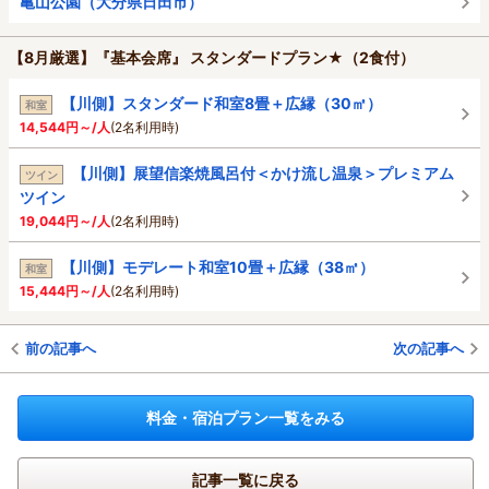
亀山公園（大分県日田市）
【8月厳選】『基本会席』 スタンダードプラン★（2食付）
【川側】スタンダード和室8畳＋広縁（30㎡）
和室
14,544円～/人
(2名利用時)
【川側】展望信楽焼風呂付＜かけ流し温泉＞プレミアム
ツイン
ツイン
19,044円～/人
(2名利用時)
【川側】モデレート和室10畳＋広縁（38㎡）
和室
15,444円～/人
(2名利用時)
前の記事へ
次の記事へ
料金・宿泊プラン一覧をみる
記事一覧に戻る