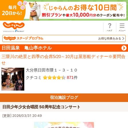
じゃらん
お得な特典をみる
日田温泉 亀山亭ホテル
三隈川の絶景と四季の会席5/20～10月は屋形船ディナー※要問合
せ
大分県日田市隈１－３－１０
クチコミ
871
件
宿泊施設ブログ
日田少年少女合唱団 50周年記念コンサート
[更新] 2026/03/31 20:49