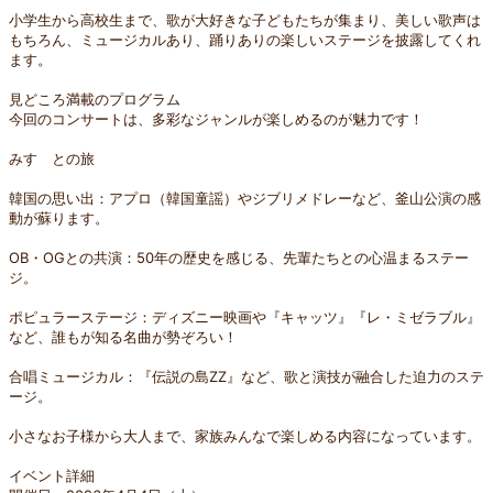
小学生から高校生まで、歌が大好きな子どもたちが集まり、美しい歌声は
もちろん、ミュージカルあり、踊りありの楽しいステージを披露してくれ
ます。
見どころ満載のプログラム
今回のコンサートは、多彩なジャンルが楽しめるのが魅力です！
みすゞとの旅
韓国の思い出：アプロ（韓国童謡）やジブリメドレーなど、釜山公演の感
動が蘇ります。
OB・OGとの共演：50年の歴史を感じる、先輩たちとの心温まるステー
ジ。
ポピュラーステージ：ディズニー映画や『キャッツ』『レ・ミゼラブル』
など、誰もが知る名曲が勢ぞろい！
合唱ミュージカル：『伝説の島ZZ』など、歌と演技が融合した迫力のステ
ージ。
小さなお子様から大人まで、家族みんなで楽しめる内容になっています。
イベント詳細