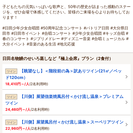
子どもたちの元気いっぱいな歌声と、50年の歴史が詰まった感動のステー
ジを、ぜひ会場で体感してください。皆様のご来場を心よりお待ちしてお
ります！
#日田少年少女合唱団 #50周年記念コンサート #パトリア日田 #大分県日
田市 #日田市イベント #合唱コンサート #少年少女合唱団 #キッズ合唱 #
春のコンサート #ジブリメドレー #ディズニー音楽 #合唱ミュージカル #
大分イベント #音楽のある生活 #地元応援
日田名物鰻のせいろ蒸しなど『極上会席』プラン（2食付）
【眺望なし】＜階段前の為＞訳ありツイン(21㎡／ベッ
ツイン
ド120cm）
18,410円～/人
(2名利用時)
【川側】展望信楽焼風呂付＜かけ流し温泉＞プレミアム
ツイン
ツイン
24,460円～/人
(2名利用時)
【川側】展望風呂付＜かけ流し温泉＞スーペリアツイン
ツイン
22,960円～/人
(2名利用時)