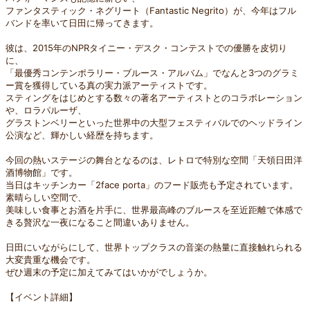
ファンタスティック・ネグリート（Fantastic Negrito）が、今年はフル
バンドを率いて日田に帰ってきます。
彼は、2015年のNPRタイニー・デスク・コンテストでの優勝を皮切り
に、
「最優秀コンテンポラリー・ブルース・アルバム」でなんと3つのグラミ
ー賞を獲得している真の実力派アーティストです。
スティングをはじめとする数々の著名アーティストとのコラボレーション
や、ロラパルーザ、
グラストンベリーといった世界中の大型フェスティバルでのヘッドライン
公演など、輝かしい経歴を持ちます。
今回の熱いステージの舞台となるのは、レトロで特別な空間「天領日田洋
酒博物館」です。
当日はキッチンカー「2face porta」のフード販売も予定されています。
素晴らしい空間で、
美味しい食事とお酒を片手に、世界最高峰のブルースを至近距離で体感で
きる贅沢な一夜になること間違いありません。
日田にいながらにして、世界トップクラスの音楽の熱量に直接触れられる
大変貴重な機会です。
ぜひ週末の予定に加えてみてはいかがでしょうか。
【イベント詳細】