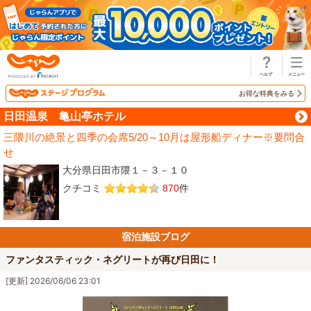
じゃらん
お得な特典をみる
日田温泉 亀山亭ホテル
三隈川の絶景と四季の会席5/20～10月は屋形船ディナー※要問合
せ
大分県日田市隈１－３－１０
クチコミ
870
件
宿泊施設ブログ
ファンタスティック・ネグリートが再び日田に！
[更新] 2026/06/06 23:01