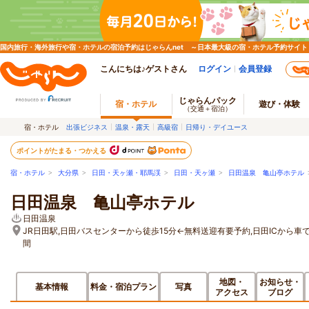
国内旅行・海外旅行や宿・ホテルの宿泊予約はじゃらんnet ～日本最大級の宿・ホテル予約サイト
こんにちは♪ゲストさん
ログイン
会員登録
じゃらんパック
宿・ホテル
遊び・体験
（交通＋宿泊）
宿・ホテル
出張ビジネス
温泉・露天
高級宿
日帰り・デイユース
ポイントがたまる・つかえる
宿・ホテル
>
大分県
>
日田・天ヶ瀬・耶馬渓
>
日田・天ヶ瀬
>
日田温泉 亀山亭ホテル
日田温泉 亀山亭ホテル
日田温泉
JR日田駅,日田バスセンターから徒歩15分←無料送迎有要予約,日田ICから車で
間
地図・
お知らせ・
基本情報
料金・宿泊プラン
写真
アクセス
ブログ