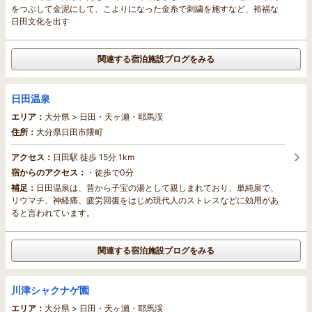
をつぶして金泥にして、こよりになった金糸で刺繍を施すなど、裕福な
日田文化を出す
関連する宿泊施設ブログをみる
日田温泉
エリア：
大分県 > 日田・天ヶ瀬・耶馬渓
住所：
大分県日田市隈町
アクセス：
日田駅 徒歩 15分 1km
宿からのアクセス：
・徒歩で0分
補足：
日田温泉は、昔から子宝の湯として親しまれており、単純泉で、
リウマチ、神経痛、疲労回復をはじめ現代人のストレスなどに効用があ
ると言われています。
関連する宿泊施設ブログをみる
川津シャクナゲ園
エリア：
大分県 > 日田・天ヶ瀬・耶馬渓