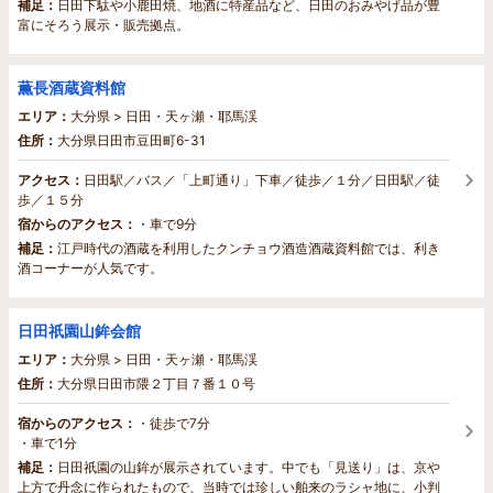
補足：
日田下駄や小鹿田焼、地酒に特産品など、日田のおみやげ品が豊
富にそろう展示・販売拠点。
薫長酒蔵資料館
エリア：
大分県 > 日田・天ヶ瀬・耶馬渓
住所：
大分県日田市豆田町6-31
アクセス：
日田駅／バス／「上町通り」下車／徒歩／１分／日田駅／徒
歩／１５分
宿からのアクセス：
・車で9分
補足：
江戸時代の酒蔵を利用したクンチョウ酒造酒蔵資料館では、利き
酒コーナーが人気です。
日田祇園山鉾会館
エリア：
大分県 > 日田・天ヶ瀬・耶馬渓
住所：
大分県日田市隈２丁目７番１０号
宿からのアクセス：
・徒歩で7分
・車で1分
補足：
日田祇園の山鉾が展示されています。中でも「見送り」は、京や
上方で丹念に作られたもので、当時では珍しい舶来のラシャ地に、小判