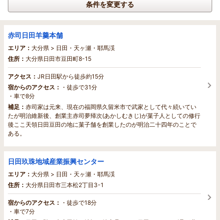
条件を変更する
赤司日田羊羹本舗
エリア：
大分県 > 日田・天ヶ瀬・耶馬渓
住所：
大分県日田市豆田町8-15
アクセス：
JR日田駅から徒歩約15分
宿からのアクセス：
・徒歩で31分
・車で8分
補足：
赤司家は元来、現在の福岡県久留米市で武家として代々続いてい
たが明治維新後、創業主赤司夢帰次(あかしむきじ)が菓子人としての修行
後ここ天領日田豆田の地に菓子舗を創業したのが明治二十四年のことで
ある。
日田玖珠地域産業振興センター
エリア：
大分県 > 日田・天ヶ瀬・耶馬渓
住所：
大分県日田市三本松2丁目3-1
宿からのアクセス：
・徒歩で18分
・車で7分