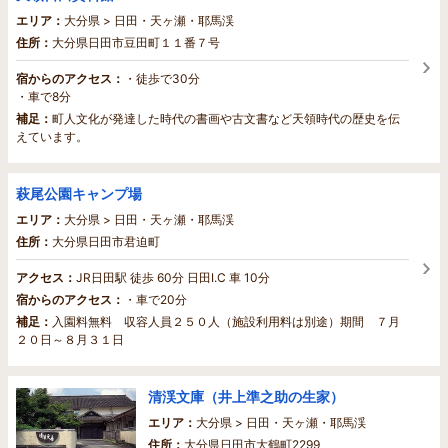
エリア：
大分県 > 日田・天ヶ瀬・耶馬渓
住所：
大分県日田市豆田町１１番７号
宿からのアクセス：
・徒歩で30分
・車で8分
補足：
町人文化が発達した時代の書画や古文書など天領時代の歴史を伝
えています。
萩尾公園キャンプ場
エリア：
大分県 > 日田・天ヶ瀬・耶馬渓
住所：
大分県日田市君迫町
アクセス：
JR日田駅 徒歩 60分 日田I.C 車 10分
宿からのアクセス：
・車で20分
補足：
入園料無料 収容人員２５０人（施設利用料は別途）期間 ７月
２０日～８月３１日
清渓文庫（井上準之助の生家）
エリア：
大分県 > 日田・天ヶ瀬・耶馬渓
住所：
大分県日田市大鶴町2299