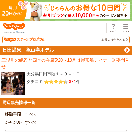
じゃらん
お得な特典をみる
日田温泉 亀山亭ホテル
三隈川の絶景と四季の会席5/20～10月は屋形船ディナー※要問合
せ
大分県日田市隈１－３－１０
クチコミ
871
件
周辺観光情報一覧
移動手段
すべて
ジャンル
すべて