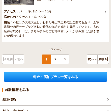
アクセス：
JR日田駅 タクシー 25分
宿からのアクセス：
・車で20分
補足：
不世出の大蔵大臣といわれた井上準之助の記念館でもあり、直筆
書簡や肉声テープなど激動の時代を物語る資料を展示しています。古の
足跡が残る日田は、まちがまがるごと博物館。人々が積み重ねた熱き思
いが伝わります
1/7ページ
1
|< 最初
< 前へ
2
3
次へ >
最後 >|
料金・宿泊プラン一覧をみる
施設情報をみる
基本情報