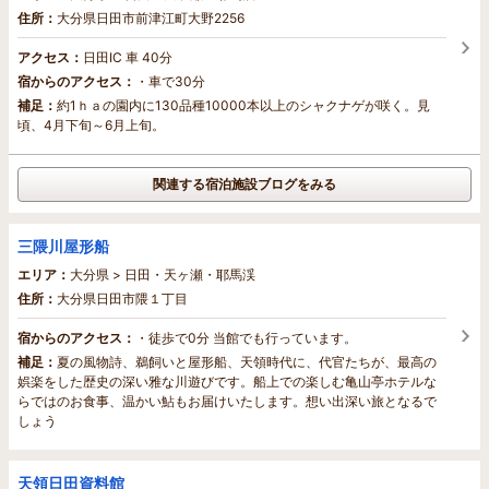
住所：
大分県日田市前津江町大野2256
アクセス：
日田IC 車 40分
宿からのアクセス：
・車で30分
補足：
約1ｈａの園内に130品種10000本以上のシャクナゲが咲く。見
頃、4月下旬～6月上旬。
関連する宿泊施設ブログをみる
三隈川屋形船
エリア：
大分県 > 日田・天ヶ瀬・耶馬渓
住所：
大分県日田市隈１丁目
宿からのアクセス：
・徒歩で0分 当館でも行っています。
補足：
夏の風物詩、鵜飼いと屋形船、天領時代に、代官たちが、最高の
娯楽をした歴史の深い雅な川遊びです。船上での楽しむ亀山亭ホテルな
らではのお食事、温かい鮎もお届けいたします。想い出深い旅となるで
しょう
天領日田資料館