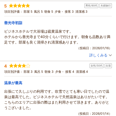
当ホテル自慢の温泉にご満足頂けたようで、何よりでございま
投稿者：
プリさん
(男性/50代)
5
した。
男性/60代
夫婦旅行
宿泊プラン：
【じゃらん限定】30日前までのご予約がお得★天然温泉・ご朝
食サービス・無料駐車場あり・WI-FI無料★
当ホテルは全国のルートインの中でも珍しい、複数源泉の天然
セミダブル
朝のみ
項目別評価：
部屋 5
風呂 5
朝食 5
夕食 -
接客 3
清潔感 3
宿泊価格帯：
温泉を大浴場に引き込んでおります。それぞれの源泉の流入量
8,001～9,000円(大人一人あたり/税込)
により、白濁とした乳白色と無色透明の変化を繰り返しており
善光寺初詣
ホテルルートイン上山田温泉からの返信
ます。
ビジネスホテルで大浴場は硫黄温泉です。
お客様の日頃の疲れを癒せるお手伝いが出来たようでしたら、
この度は数ある旅館・ホテルの中から、当ホテルルートイン上
ホテルから善光寺まで40分くらいで行けます。朝食も品数あり満
幸いでございます。
山田温泉をご利用いただきまして、誠に有難うございます。
足です。部屋も良く清掃され清潔感あります。
そのほか、接客対応につきましてもご好評賜りまして嬉しく存
当館自慢の温泉に高い評価を賜りまして、大変嬉しく存じま
（投稿日：2026/01/16）
じます。
す。
なお、ご意見賜りました電子レンジの追加設置につきまして
詳しくみる
当館の温泉につきましては、多くのお客様よりご好評を頂いて
宿泊時期：
2026年01月宿泊 (夫婦旅行)
は、サービス品質の維持向上の一環として、検討を進めて参り
いる自慢の天然温泉でございます。複数ある源泉が入り混じ
投稿者：
ひょうたん島さん
(男性/60代)
4
ます。
女性/50代
出張
宿泊プラン：
《スタンダードプラン》★天然温泉・ご朝食サービス・無料駐
り、時間帯や外気温によってお湯の色が変わる性質となってお
車場あり・WI-FI無料★
お客様のまたのご来館を、スタッフ一同、心よりお待ち申し上
ツイン
朝のみ
項目別評価：
部屋 3
風呂 5
朝食 3
夕食 -
接客 4
清潔感 4
ります。
げております。
宿泊価格帯：
11,001～12,000円(大人一人あたり/税込)
入るたびにまた違った楽しみを感じて頂けるものと存じますの
ご投稿頂きまして、ありがとうございました。
温泉が最高
で、ぜひまたご利用くださいませ。
ホテルルートイン上山田温泉からの返信
ホテル周辺の街並みも御覧頂けたご様子で、近隣の飲食店をご
（返信日：2026/02/11）
出張にて久しぶりの利用です。吹雪でとても寒い日でしたので温
利用いただく足掛かりとしても、当ホテルをご愛顧いただけま
この度は、数ある旅館・ホテルの中から、ホテルルートイン上
泉は最高でした。ビジネスホテルで天然温泉はありがたいです。
したら幸甚でございます。
山田温泉をご利用いただきまして、誠に有難うございます。
こちらのエリアに出張の際はまた利用させて頂きます。ありがと
今後ともより多くのお客様にご満足いただけるサービスを提供
温泉ならびに他全般につきましても高い評価を賜りまして、大
うございました。
できるよう、スタッフ一同励んで参ります。
変嬉しく存じます。
（投稿日：2026/01/14）
お客様のまたのお越しを、スタッフ一同、心よりお待ち申し上
当館の温泉につきましては、多くのお客様よりご好評を頂いて