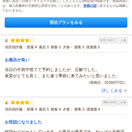
実際に宿泊（日帰り･デイユースを除く）したじゃらんnet会員の投稿です。投稿内容に
は、個人的趣味や主観的な表現を含むことがあります。
投稿の掟
に反するものは掲載し
ておりません。
宿泊プランをみる
4
女性/50代
一人旅
項目別評価：
部屋 4
風呂 5
朝食 3
夕食 -
接客 5
清潔感 3
お風呂が良い
当日の午前中慌てて予約しましたが、正解でした。
泉質がとても良く、また違う季節に来てみたいと思いました。
（投稿日：2026/07/22）
詳しくみる
宿泊時期：
2026年07月宿泊 (一人旅)
投稿者：
ゆみさん
(女性/50代)
4
男性/60代
出張
宿泊プラン：
【限定！】お得料金で東館≪新館≫客室にグレードアッププラ
ン★お試し！ご感想お寄せ下さい★
ツイン
朝のみ
項目別評価：
部屋 4
風呂 5
朝食 4
夕食 -
接客 3
清潔感 4
宿泊価格帯：
11,001～12,000円(大人一人あたり/税込)
お世話になりました
ホテルルートイン上山田温泉からの返信
何回かリピートしています。お風呂が最高です。やっぱり天然温