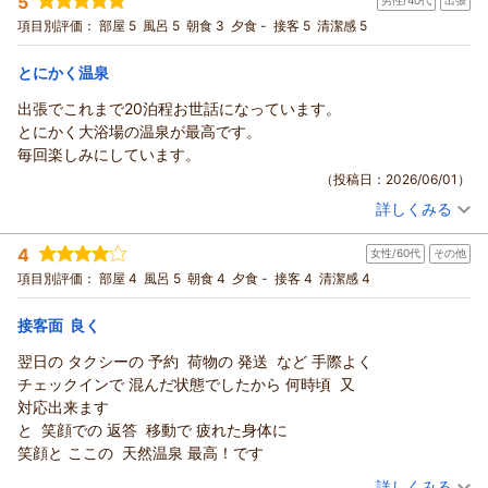
5
男性/40代
出張
投稿者：
華音とがゆうの父さん
(男性/50代)
ります。
宿泊プラン：
【じゃらん限定】30日前までのご予約がお得★天然温泉・ご朝
項目別評価：
部屋 5
風呂 5
朝食 3
夕食 -
接客 5
清潔感 5
食サービス・無料駐車場あり・WI-FI無料★
ご入浴の度にまた違った楽しみを感じて頂けるものと存じます
ツイン
朝のみ
宿泊価格帯：
ので、近隣の出張などでお越しになられます際は、ぜひ温泉を
8,001～9,000円(大人一人あたり/税込)
とにかく温泉
目当てにご利用くださいませ。
出張でこれまで20泊程お世話になっています。
ホテルルートイン上山田温泉からの返信
お客様より貴重なご意見を賜りまして、厚く御礼申し上げま
とにかく大浴場の温泉が最高です。
す。
この度は数ある旅館・ホテルの中から、当ホテルルートイン上
毎回楽しみにしています。
今後ともより多くのお客様にご満足いただけるサービスを提供
山田温泉をご利用いただきまして、誠に有難うございます。
（投稿日：2026/06/01）
できるよう、スタッフ一同励んで参ります。
温泉ならびに朝食バイキングにつきまして、高い評価を賜りま
お客様のまたのお越しを、心よりお待ち申し上げております。
詳しくみる
して大変嬉しく存じます。
宿泊時期：
2026年05月宿泊 (出張)
当館の温泉につきましては、多くのお客様よりご好評を頂いて
（返信日：2026/06/30）
投稿者：
こじさん
(男性/40代)
4
いる自慢の天然温泉でございます。複数ある源泉が入り混じ
女性/60代
その他
宿泊プラン：
【じゃらん限定】お得なＱＵＯカード500円付プラン
り、時間帯や外気温によってお湯の色が変わる性質となってお
シングル
朝のみ
項目別評価：
部屋 4
風呂 5
朝食 4
夕食 -
接客 4
清潔感 4
宿泊価格帯：
ります。
10,001～11,000円(大人一人あたり/税込)
ご入浴いただく度に、また違った楽しみを感じて頂けるものと
接客面 良く
ホテルルートイン上山田温泉からの返信
存じます。
翌日の タクシーの 予約 荷物の 発送 など 手際よく
近隣へお越しの際には、また当ホテルをご愛顧いただけました
平素より当ホテルルートインをご利用頂きまして、誠にありが
チェックインで 混んだ状態でしたから 何時頃 又
ら幸甚でございます。
とうございます。
対応出来ます
今後ともより多くのお客様にご満足いただけるサービスを提供
当ホテル自慢の色合が変化する温泉に長らくご満喫戴けており
と 笑顔での 返答 移動で 疲れた身体に
できるよう、スタッフ一同励んで参ります。
まして、私共としましても大変嬉しく存じます。
笑顔と ここの 天然温泉 最高！です
お客様のまたのお越しを、心よりお待ち申し上げております。
今後とも、お仕事でのご利用または個人的な旅行などの際に、
（投稿日：2026/05/14）
詳しくみる
当館をご愛顧頂けましたら幸いでございます。
（返信日：2026/06/12）