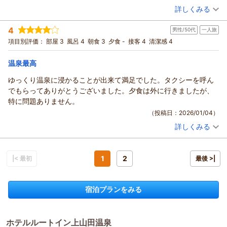
詳しくみる
げております。
いる自慢の天然温泉でございます。複数ある源泉が入り混じ
宿泊時期：
2026年01月宿泊 (出張)
り、時間帯や外気温によってお湯の色が変わる性質となってお
（返信日：2026/01/27）
投稿者：
momoさん
(女性/50代)
4
男性/50代
一人旅
宿泊プラン：
マルチギフトカード1，000円付プラン
ります。
シングル
朝のみ
項目別評価：
部屋 3
風呂 4
朝食 3
夕食 -
接客 4
清潔感 4
ご入浴の度にまた違った楽しみを感じて頂けるものと存じます
宿泊価格帯：
9,001～10,000円(大人一人あたり/税込)
ので、近隣の観光でお越しになられます際は、ぜひ温泉を目当
温泉最高
てにご利用くださいませ。
ホテルルートイン上山田温泉からの返信
今後ともより多くのお客様にご満足いただけるサービスを提供
この度は数ある旅館・ホテルの中から、当ホテルルートイン上
ゆっくり温泉に浸かることが出来て満足でした。タクシーを呼ん
できるよう、スタッフ一同励んで参ります。
山田温泉をご利用いただきまして、誠に有難うございます。
でもらってありがとうございました。夕食は外に行きましたが、
お客様のまたのお越しを、心よりお待ち申し上げております。
温泉ならびに他全般につきまして、高い評価を賜りまして大変
特に問題ありません。
（返信日：2026/01/19）
嬉しく存じます。
（投稿日：2026/01/04）
当館の温泉につきましては、多くのお客様よりご好評を頂いて
詳しくみる
いる自慢の天然温泉でございます。複数ある源泉が入り混じ
宿泊時期：
2025年11月宿泊 (一人旅)
投稿者：
あんちゃんさん
(男性/50代)
り、時間帯や外気温によってお湯の色が変わる性質となってお
宿泊プラン：
【じゃらん限定】30日前までのご予約がお得★天然温泉・ご朝
ります。
食サービス・無料駐車場あり・WI-FI無料★
1
2
|< 最初
シングル
朝のみ
最後 >|
入るたびにまた違った楽しみを感じて頂けるものと存じます。
宿泊価格帯：
9,001～10,000円(大人一人あたり/税込)
近隣へお越しの際には、また当ホテルをご愛顧いただけました
ら幸甚でございます。
宿泊プランをみる
ホテルルートイン上山田温泉からの返信
今後ともより多くのお客様にご満足いただけるサービスを提供
この度は数ある旅館・ホテルの中から、当ホテルルートイン上
できるよう、励んで参ります。
山田温泉をご利用いただきまして、誠に有難うございます。
お客様のまたのお越しを、スタッフ一同、心よりお待ち申し上
ホテルルートイン上山田温泉
温泉にゆっくりお浸かり頂いてご満足頂けまして、幸いでござ
げております。