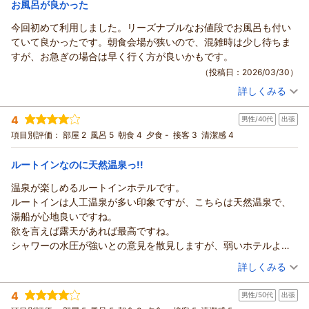
貴重なご意見を賜りまして、重ねて御礼を申し上げます。
お風呂が良かった
ております。
ホテルルートイン上山田温泉からの返信
お客様のまたのお越しを、スタッフ一同、心よりお待ち申して
早速のご投稿、ありがとうございました。
今回初めて利用しました。リーズナブルなお値段でお風呂も付い
おります。
この度は数ある旅館・ホテルの中から、当ホテルルートイン上
（返信日：2026/04/03）
ていて良かったです。朝食会場が狭いので、混雑時は少し待ちま
山田温泉をご利用いただきまして、誠に有難うございます。
（返信日：2026/04/11）
すが、お急ぎの場合は早く行く方が良いかもです。
善光寺参りの足掛かりとして当館をお選びいただき、大変光栄
（投稿日：2026/03/30）
でございます。
詳しくみる
周辺の街並みも御覧になられたとのこと、お客様の観光旅行の
宿泊時期：
2026年03月宿泊 (家族旅行)
お手伝いができまして嬉しく存じます。
投稿者：
しゅんちゃんさん
(男性/60代)
4
男性/40代
出張
宿泊プラン：
《スタンダードプラン》★天然温泉・ご朝食サービス・無料駐
当館自慢の温泉はご利用になられましたでしょうか。
車場あり・WI-FI無料★
ツイン
朝のみ
項目別評価：
部屋 2
風呂 5
朝食 4
夕食 -
接客 3
清潔感 4
当館の温泉につきましては、多くのお客様よりご好評を頂いて
宿泊価格帯：
11,001～12,000円(大人一人あたり/税込)
いる自慢の天然温泉でございます。複数ある源泉が入り混じ
ルートインなのに天然温泉っ!!
り、時間帯や外気温によってお湯の色が変わる性質となってお
ホテルルートイン上山田温泉からの返信
ります。
温泉が楽しめるルートインホテルです。
入るたびにまた違った楽しみを感じて頂けるものと存じますの
この度は当ホテルルートイン上山田温泉をお選びいただきまし
ルートインは人工温泉が多い印象ですが、こちらは天然温泉で、
で、ぜひまたご利用くださいませ。
て、誠に有難うございます。
湯船が心地良いですね。
今後ともより多くのお客様にご満足いただけるサービスを提供
当ホテルグループの中でも品質の高い当館自慢の天然温泉をは
欲を言えば露天があれば最高ですね。
できるよう、スタッフ一同励んで参ります。
じめ、各サービスにご満悦いただいたご様子で、私共も嬉しい
シャワーの水圧が強いとの意見を散見しますが、弱いホテルより
お客様のまたのお越しを、スタッフ一同、心よりお待ち申し上
限りでございます。
よっぽど良いかと思います。
（投稿日：2026/03/21）
げております。
詳しくみる
しかしながら、朝食レストランの混雑につきましてはご不便を
朝食会場の作りが変則的？(個人的には好きです)、ビュッフェ台が
お掛けしてしまい、誠に申し訳ございません。
（返信日：2026/04/03）
宿泊時期：
2026年03月宿泊 (出張)
ドリンクコーナー含めると3カ所に点在しているので、一見品数が
4
接客や設備面など、より良いサービスの提供を目指して改善を
男性/50代
出張
投稿者：
ヨッシーさん
(男性/40代)
少ないように見えますが、豊富とまでは言えませんが、丁度良い