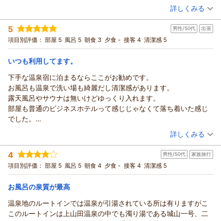
露天風呂はありませんでしたが、とにかくお湯が良くて満足でし
（投稿日：2026/02/25）
詳しくみる
引き続き大浴場以外の部分も含めまして、お客様により一層ご
（返信日：2026/03/11）
た
満足いただけるようサービス品質の向上を目指して参ります。
宿泊時期：
2026年02月宿泊 (一人旅)
この日の夕方から夜は白濁していましたが、朝は少し透明なエメ
5
お客様より貴重なご意見を賜りまして、重ねて御礼を申し上げ
男性/50代
出張
投稿者：
びあんちゃんさん
(女性/60代)
ラルド色に変化していました
宿泊プラン：
【限定！】お得料金で東館≪新館≫客室にグレードアッププラ
ます。
項目別評価：
部屋 5
風呂 5
朝食 3
夕食 -
接客 4
清潔感 5
硫黄っぽい温泉の香りが満足感を誘います
ン★お試し！ご感想お寄せ下さい★
ダブル
朝のみ
またのお越しをスタッフ一同、心よりお待ち申しております。
シャワーの出が頭が飛んでいきそうなくらい強かったのでもう少
宿泊価格帯：
10,001～11,000円(大人一人あたり/税込)
いつも利用してます。
（返信日：2026/03/07）
し調整が必要かなと思いました
館内レストランがあるので、わざわざ外に出なくても夕食を取れ
下手な温泉宿に泊まるならここがお勧めです。
ホテルルートイン上山田温泉からの返信
ます
お風呂も温泉で洗い場も綺麗だし清潔感があります。
この度は数多くある旅館・ホテルの中より、ホテルルートイン
スタッフさんも心遣いが素晴らしいです
露天風呂やサウナは無いけどゆっくり入れます。
上山田温泉をご利用いただきまして、誠に有難うございます。
ビジホでこんなに満足したことはなかったです
部屋も普通のビジネスホテルって感じじゃなくて落ち着いた感じ
当館の温泉につきまして高い評価を賜りまして、大変光栄でご
また再訪したいと思いました
でした。
ざいます。
また再来月利用します。
（投稿日：2026/02/24）
温泉は複数の源泉を引いておりまして、時間により色が変化す
詳しくみる
る特徴がございます。度重なるご入浴で、当館自慢の温泉の良
宿泊時期：
2026年02月宿泊 (出張)
さをご体感頂けて幸甚でございます。
4
男性/50代
家族旅行
投稿者：
ひでちゃんさん
(男性/50代)
しかしながら、シャワーのお湯の勢いが強すぎたとの事、ご不
宿泊プラン：
【じゃらん限定】30日前までのご予約がお得★天然温泉・ご朝
項目別評価：
部屋 5
風呂 5
朝食 4
夕食 -
接客 4
清潔感 5
食サービス・無料駐車場あり・WI-FI無料★
便をお掛けしてしまい申し訳ございません。
セミダブル
朝のみ
宿泊価格帯：
また、当館スタッフの対応へのお褒めの言葉を預かりまして、
8,001～9,000円(大人一人あたり/税込)
お風呂の泉質が最高
大変嬉しく励みとなります。
温泉地のルートインでは温泉が引湯されている所は有りますがこ
ホテルルートイン上山田温泉からの返信
なお、ホテルからすぐ近くの「新世界通り」はスナック街とな
このルートインは上山田温泉の中でも濁り湯である城山一号、二
っており、昭和の名残りが色濃く残った場所でございます。
平素より当ホテルルートイン上山田温泉のご愛顧を賜り、深く