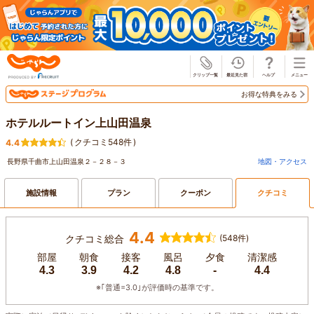
じゃらん
お得な特典をみる
ホテルルートイン上山田温泉
(
クチコミ548件
)
4.4
長野県千曲市上山田温泉２－２８－３
地図・アクセス
施設情報
プラン
クーポン
クチコミ
4.4
クチコミ総合
(548件)
部屋
朝食
接客
風呂
夕食
清潔感
4.3
3.9
4.2
4.8
-
4.4
※｢普通=3.0｣が評価時の基準です。