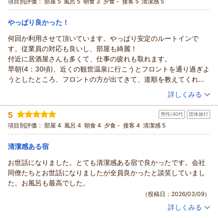
宿泊プラン：
マルチギフトカード1，000円付プラン
進めて参ります。
項目別評価：
部屋 5
風呂 5
朝食 3
夕食 -
接客 5
清潔感 5
シングル
朝のみ
かなと思います。炊飯器レシピのすき焼きが美味しかったです。
お客様より貴重なご意見を賜りまして、重ねて御礼を申し上げ
宿泊価格帯：
9,001～10,000円(大人一人あたり/税込)
部屋はザ・ルートインって感じで、特質した点はありませんが、
ます。
やっぱり良かった！
清潔感は維持されている印象。部屋のTVからお風呂・食事会場の
またのお越しをスタッフ一同、心よりお待ち申しております。
ホテルルートイン上山田温泉からの返信
混雑状況が確認できるのは便利ですね。
何回か利用させて頂いています。やっぱり安定のルートインで
（返信日：2026/03/31）
この度はホテルルートイン上山田温泉をご利用頂きまして、誠
駐車場が直結ではありませんが、徒歩1分程度ですので問題ないか
す。従業員の対応も良いし、部屋も綺麗！
にありがとうございます。
と思います。
付近に居酒屋さんも多くて、仕事の疲れも取れます。
数ある施設の中より当館をお選び頂きましたこと、深く感謝を
また機会がありましたら、よろしくお願いいたします。
早朝(4：30頃)、近くの観世温泉に行こうとフロントを通り過ぎよ
申し上げます。
うとしたところ、フロントの方が出てきて、道順を教えてくれま
大浴場の泉質にご満足いただけたご様子、日々の疲れを少しで
した。観世温泉も良かったですがルートインのお風呂の方が良か
（投稿日：2026/03/13）
詳しくみる
も癒せるお手伝いができたようでしたら、幸甚でございます。
った！
大浴場に引き込んでおります源泉は複数ございまして、それぞ
宿泊時期：
2026年03月宿泊 (出張)
5
れの源泉の流入量により白濁とした乳白色、無色透明となる時
男性/40代
団体旅行
投稿者：
よっちさん
(男性/50代)
宿泊プラン：
【限定！】お得料金で東館≪新館≫客室にグレードアッププラ
がございます。
項目別評価：
部屋 4
風呂 4
朝食 4
夕食 -
接客 4
清潔感 5
ン★お試し！ご感想お寄せ下さい★
ダブル
朝のみ
この独特の湯の変化を楽しみに、再度ご来館になられるお客様
宿泊価格帯：
10,001～11,000円(大人一人あたり/税込)
もいらっしゃいますので、今後ともご愛顧賜れましたら幸いで
清潔感ある宿
ございます。
お世話になりました。とても清潔感ある宿で良かったです。会社
ホテルルートイン上山田温泉からの返信
お部屋の清潔感と朝食バイキングにもご満足頂けまして、私共
同僚たちとお世話になりましたが全員良かったと談笑していまし
としましても嬉しく存じます。
平素より当ホテルルートイン上山田温泉のご愛顧を賜り、深く
た。お風呂も最高でした。
これからもご利用になられる皆様に気持ちよくお過ごし頂けま
御礼申し上げます。
（投稿日：2026/03/09）
すよう、サービス品質の維持・向上に努めてまいります。
当館の接客サービスにご満足頂けておりまして、大変嬉しく存
詳しくみる
お客様のまたのご来館を、スタッフ一同、心よりお待ち申し上
じます。
宿泊時期：
2026年03月宿泊 (団体旅行)
げております。
また、当館自慢の温泉をお気に召して頂けており、何よりござ