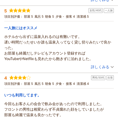
お客様のまたのご来館をスタッフ一同、心よりお待ち申し上げ
宿泊時期：
2026年05月宿泊 (その他)
5
ております。
女性/40代
一人旅
投稿者：
エンボさん
(女性/60代)
宿泊プラン：
マルチギフトカード1，000円付プラン
項目別評価：
部屋 5
風呂 5
朝食 5
夕食 -
接客 4
清潔感 5
シングル
朝のみ
（返信日：2026/06/03）
宿泊価格帯：
9,001～10,000円(大人一人あたり/税込)
一人旅にはオススメ
ホテルルートイン上山田温泉からの返信
ホテルから出ずに温泉入れるのは有難いです。
この度は当ホテルルートイン上山田温泉をご利用頂きまして、
遅い時間だったせいか誰も温泉入ってなく貸し切りみたいで良か
誠に有難うございます。
った。
当ホテルフロントの接客・サービスにつきまして、お褒めの言
お部屋も綺麗だしテレビもアカウント登録すれば
葉を頂戴いたしまして、厚く御礼申し上げます。私共としまし
YouTubeやNetflixも見れたから飽きずに泊れました。
ても、大変励みとなります。
（投稿日：2026/05/08）
詳しくみる
しかしながら、混雑のためもありお客様のご要望にスムーズに
お応えできず、ご不便をお掛け致しました。
宿泊時期：
2026年05月宿泊 (一人旅)
4
また温泉につきまして、お客様より「天然温泉最高！」とのコ
男性/50代
出張
投稿者：
もっちーさん
(女性/40代)
宿泊プラン：
《スタンダードプラン》★天然温泉・ご朝食サービス・無料駐
メントを賜り、大変嬉しく存じます。
項目別評価：
部屋 5
風呂 5
朝食 5
夕食 -
接客 4
清潔感 4
車場あり・WI-FI無料★
シングル
朝のみ
当館自慢の温泉で、お客様の日常の疲れを少しでも和らげるお
宿泊価格帯：
9,001～10,000円(大人一人あたり/税込)
手伝いができておりましたら、幸甚でございます。
いつも利用してます。
引き続きより、多くのお客様にご満足頂けますよう、温泉や館
今回もお客さんの会合で飲み会があったので利用しました。
ホテルルートイン上山田温泉からの返信
内設備の管理維持、ならびに接客サービス品質の改善向上に努
フロントの男性は相変わらず不貞腐れた顔をしていましたが
めさせて頂きます。
この度は、数ある旅館・ホテルの中から、ホテルルートイン上
部屋も綺麗で温泉も良かったです。
この度は貴重なご意見を賜りまして、改めまして御礼申し上げ
山田温泉をご利用いただきまして、誠に有難うございます。