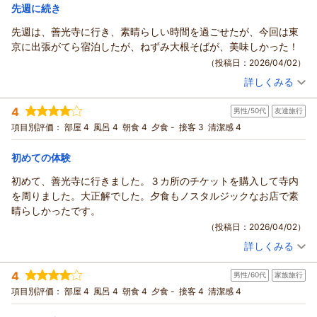
限りでございます。
先週に続き
ホテルルートイン上山田温泉からの返信
いつも数多くの貴重なご意見ご感想をお寄せ頂き、重ねて御礼
先週は、善光寺に行き、素晴らしい時間を過ごせたが、今回は東
を申し上げます。
日頃より当ホテルのご利用を賜り、誠に有難うございます。
京に出張がてら宿泊したが、ねずみ大根そばが、美味しかった！
お客様のまたのお越しを、スタッフ一同、心よりお待ち申して
この度も当館の天然温泉をご利用いただき有難うございます。
（投稿日：2026/04/02）
おります。
前回同様に最高とお褒めに預かりまして、大変嬉しく存じま
詳しくみる
す。
（返信日：2026/04/16）
宿泊時期：
2026年02月宿泊 (出張)
各種ご要望を頂いておりますが、朝食のカレーにつきましては
投稿者：
プリさん
(男性/50代)
4
男性/50代
友達旅行
宿泊プラン：
マルチギフトカード1，000円付プラン
誠に恐れ入りますが、朝食バイキングを日々違ったメニューに
シングル
朝のみ
項目別評価：
部屋 4
風呂 4
朝食 4
夕食 -
接客 3
清潔感 4
組み換え提供することで、連泊利用のお客様も飽きにくいお食
宿泊価格帯：
9,001～10,000円(大人一人あたり/税込)
事をお召し上がりいただきたいという観点と、その他諸般の事
初めての体験
情により、現在のところ常設化の目途は立っておりません。
ホテルルートイン上山田温泉からの返信
今回のご宿泊では、当館のカレーをお召し上がり頂けて幸いで
平素よりホテルルートインをご愛顧賜りまして、誠にありがと
初めて、善光寺に行きました。３カ所のチケットを購入して寺内
ございましたが、左記のとおりお客様のご要望通りの実現が難
うございます。
を周りました。大正解でした。夕食もノスタルジックなお店で素
しく、誠に申し訳ございません。
二週続けてのルートイン上山田温泉をご利用頂きまして、深く
晴らしかったです。
おやきに関しましても地元感のあるメニューとして、朝食バイ
御礼を申し上げます。
（投稿日：2026/04/02）
キングメニューに含めている日がございますが、カレー同様に
近場の坂城町の名物であるねずみ大根そばをご賞味されたとの
詳しくみる
常設メニュー化については未定でございます。
こと、先週に続き観光をお楽しみ頂けている様子で何よりでご
宿泊時期：
2026年02月宿泊 (友達旅行)
何卒、ご理解ご了承のほどお願い申し上げます。
投稿者：
プリさん
(男性/50代)
ざいます。
4
しかしながら、これまで同様に大変ご好評を頂けている点につ
男性/60代
家族旅行
宿泊プラン：
【じゃらん限定】10日前までのご予約がお得★天然温泉・ご朝
今後とも、信州旅行や温泉目的でのご利用に当館をご愛顧頂け
食サービス・無料駐車場あり・WI-FI無料★
ツイン
朝のみ
きましては、改めて各部門スタッフにも伝え、改善点やご要望
項目別評価：
部屋 4
風呂 4
朝食 4
夕食 -
接客 4
清潔感 4
ましたら幸いでございます。
宿泊価格帯：
11,001～12,000円(大人一人あたり/税込)
に関しましては、今後検討を重ねて参ります。
お客様のまたのご来館をスタッフ一同、心よりお待ち申し上げ