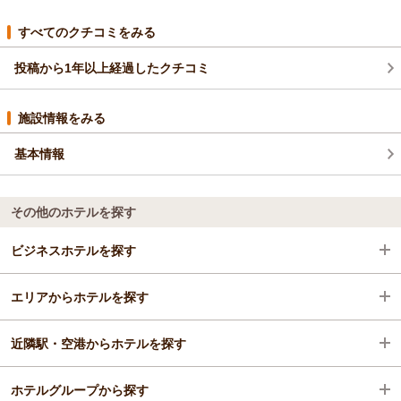
いました。
（返信日：2026/01/17）
当ホテルの温泉は多くのお客様よりご好評を頂いている、自慢
すべてのクチコミをみる
の天然温泉でございます。複数ある源泉が入り混じり、時間帯
投稿から1年以上経過したクチコミ
や外気温によってお湯の色が変わる性質となっております。
入るたびにまた違った楽しみを感じて頂けるものと存じますの
で、ぜひまたご利用くださいませ。
施設情報をみる
今後とも観光の足掛かりとして、当ホテルをご愛顧いただけま
したら幸甚でございます。
基本情報
お客様のまたのお越しを、スタッフ一同、心よりお待ち申し上
げております。
（返信日：2026/01/06）
その他のホテルを探す
ビジネスホテルを探す
エリアからホテルを探す
長野県
近隣駅・空港からホテルを探す
戸倉上山田・千曲
長野県
ホテルグループから探す
戸倉上山田・千曲
戸倉駅