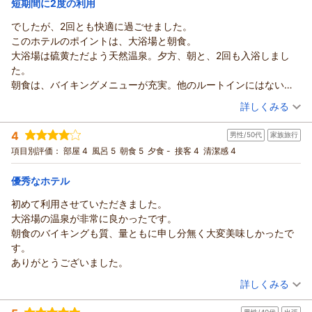
引き続きお客様にご満足頂けるよう、サービス品質の改善向上
短期間に2度の利用
に努めさせて頂きます。
でしたが、2回とも快適に過ごせました。
ホテルルートイン上山田温泉からの返信
貴重なご意見を賜りまして、改めまして御礼申し上げます。
このホテルのポイントは、大浴場と朝食。
お客様のまたのお越しを、スタッフ一同、心よりお待ち申し上
この度は、数ある旅館・ホテルの中から、ホテルルートイン上
大浴場は硫黄ただよう天然温泉。夕方、朝と、2回も入浴しまし
げております。
山田温泉をご利用いただきまして、誠に有難うございます。
た。
温泉ならびに朝食・お部屋等の全般につきましても高い評価を
（返信日：2026/07/22）
朝食は、バイキングメニューが充実。他のルートインにはない、
賜りまして、大変嬉しく存じます。
わんこ蕎麦、豚すきやき風などがありました。
（投稿日：2026/06/27）
当館の温泉につきましては、多くのお客様よりご好評を頂いて
詳しくみる
お米も美味しかった！
いる自慢の天然温泉でございます。複数ある源泉が入り混じ
宿泊時期：
2026年06月宿泊 (出張)
個人的には好きな宿泊先の一つですので、しょっちゅうの宿泊と
り、時間帯や外気温によってお湯の色が変わる性質となってお
4
男性/50代
家族旅行
投稿者：
チャッピーさん
(男性/50代)
はなりませんが、又、利用します。
ります。
宿泊プラン：
【限定！】お得料金で東館≪新館≫客室にグレードアッププラ
項目別評価：
部屋 4
風呂 5
朝食 5
夕食 -
接客 4
清潔感 4
ン★お試し！ご感想お寄せ下さい★
ご入浴の度にまた違った楽しみを感じて頂けるものと存じます
ダブル
朝のみ
宿泊価格帯：
ので、また近隣の観光などでお越しになられます際は、ぜひ温
11,001～12,000円(大人一人あたり/税込)
優秀なホテル
泉を目当てにご利用くださいませ。
初めて利用させていただきました。
ホテルルートイン上山田温泉からの返信
今後ともより多くのお客様にご満足いただけるサービスを提供
大浴場の温泉が非常に良かったです。
できるよう、スタッフ一同励んで参ります。
この度は、数ある旅館・ホテルの中から、ホテルルートイン上
朝食のバイキングも質、量ともに申し分無く大変美味しかったで
お客様のまたのお越しを、心よりお待ち申し上げております。
山田温泉をご利用いただきまして、誠に有難うございます。
す。
温泉ならびに朝食バイキングにつきまして高い評価を賜りまし
（返信日：2026/07/19）
ありがとうございました。
て、大変嬉しく存じます。
（投稿日：2026/06/11）
当館の温泉につきましては、多くのお客様よりご好評を頂いて
詳しくみる
いる自慢の天然温泉でございます。複数ある源泉が入り混じ
宿泊時期：
2026年06月宿泊 (家族旅行)
り、時間帯や外気温によってお湯の色が変わる性質となってお