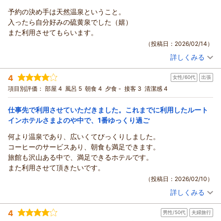
これからもより多くのお客様にご満足いただけるよう、スタッ
予約の決め手は天然温泉ということ。
ホテルルートイン上山田温泉からの返信
フ一同励んで参ります。
入ったら自分好みの硫黄泉でした（嬉）
お客様のまたのお越しを、スタッフ一同、心よりお待ち致して
この度はホテルルートイン上山田温泉をご利用頂きまして、誠
また利用させてもらいます。
おります。
にありがとうございます。
（投稿日：2026/02/14）
数ある施設の中より当ホテルをお選び頂き、また頂戴致しまし
（返信日：2026/02/26）
詳しくみる
た高い評価に感謝を申し上げます。
宿泊時期：
2026年02月宿泊 (出張)
当ホテルは全国のルートインの中でも珍しい、複数源泉の天然
投稿者：
ニーガタさん
(男性/40代)
4
温泉を大浴場に引き込んでおります。それぞれの源泉の流入量
女性/60代
出張
宿泊プラン：
【じゃらん限定】10日前までのご予約がお得★天然温泉・ご朝
食サービス・無料駐車場あり・WI-FI無料★
により、白濁とした乳白色と無色透明の変化を繰り返しており
シングル
朝のみ
項目別評価：
部屋 4
風呂 5
朝食 4
夕食 -
接客 3
清潔感 4
宿泊価格帯：
ます。
9,001～10,000円(大人一人あたり/税込)
そのため、2度3度とご利用になられる度に、違った見た目をお
仕事先で利用させていただきました。これまでに利用したルート
ホテルルートイン上山田温泉からの返信
楽しみ頂ける温泉でございまして、この温泉を目当てにお越し
インホテルさまよのや中で、1番ゆっくり過ご
になられるお客様も多くいらっしゃいます。
この度は数ある旅館・ホテルの中から、当ホテルルートイン上
何より温泉であり、広いくてびっくりしました。
一人旅のなかで疲れたお客様の身体を癒せるお手伝いが出来た
山田温泉をご利用いただきまして、誠に有難うございます。
コーヒーのサービスあり、朝食も満足できます。
ようでしたら、幸いと存じます。
温泉につきまして高い評価を賜りまして、大変嬉しく存じま
旅館も沢山ある中で、満足できるホテルです。
朝食やお部屋の清潔感、接客につきましても好評賜りまして、
す。
また利用させて頂きたいです。
重ねて御礼を申し上げます。
当館の温泉は多くのお客様よりご好評を頂いている、自慢の天
（投稿日：2026/02/10）
また、昭和時代のノスタルジーな景観が色濃く残る、近隣のス
然温泉でございます。複数ある源泉が入り混じり、時間帯や外
ナック街への散策もお楽しみ頂けまして何よりでございます。
詳しくみる
気温によってお湯の色が変わる性質となっております。
宿泊時期：
2026年01月宿泊 (出張)
今後ともより多くのお客様に心地良くお過ごし頂けますよう、
入るたびにまた違った楽しみを感じて頂けるものと存じますの
投稿者：
みーさん
(女性/60代)
4
サービス品質の向上に努めて参ります。
男性/50代
夫婦旅行
宿泊プラン：
【じゃらん限定】30日前までのご予約がお得★天然温泉・ご朝
で、ぜひまたご利用くださいませ。