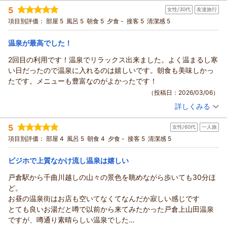
投稿者：
タマちゃんさん
(男性/40代)
5
います。温泉とおもてなしによって、お客様の日頃のお仕事疲
女性/30代
友達旅行
宿泊プラン：
【じゃらん限定】10日前までのご予約がお得★天然温泉・ご朝
（返信日：2026/03/24）
食サービス・無料駐車場あり・WI-FI無料★
れを癒すお手伝いが出来ておりましたら、幸いに存じます。
ツイン
朝のみ
項目別評価：
部屋 5
風呂 5
朝食 5
夕食 -
接客 5
清潔感 5
宿泊価格帯：
引き続きよりお客様にご満足頂けますよう、サービス品質の改
11,001～12,000円(大人一人あたり/税込)
善向上に努めさせて頂きます。
温泉が最高でした！
ホテルルートイン上山田温泉からの返信
この度は貴重なご意見を賜りまして、改めまして御礼申し上げ
2回目の利用です！温泉でリラックス出来ました。よく温まるし寒
ます。
この度は当ホテルルートイン上山田温泉をご利用頂きまして、
い日だったので温泉に入れるのは嬉しいです。朝食も美味しかっ
お客様のまたのお越しを、スタッフ一同、心よりお待ち申し上
誠に有難うございます。
たです。メニューも豊富なのがよかったです！
げております。
団体の皆様にご満足いただけたようで光栄でございます。
（投稿日：2026/03/06）
当館自慢の温泉で、お客様のお仕事疲れを少しでも和らげるお
（返信日：2026/03/15）
詳しくみる
手伝いができておりましたら、幸甚でございます。
宿泊時期：
2026年02月宿泊 (友達旅行)
今回は会社の集まりでご利用との事でございましたが、行楽等
投稿者：
かおちゃんさん
(女性/30代)
5
女性/60代
一人旅
宿泊プラン：
【じゃらんスペシャルウィーク】期間限定特別プラン★バイキ
プライベートでのご利用でゆったりとお過ごし頂くのも、また
ング朝食付き
ツイン
朝のみ
項目別評価：
部屋 4
風呂 5
朝食 4
夕食 -
接客 5
清潔感 5
違った趣があり良いかと存じます。
宿泊価格帯：
9,001～10,000円(大人一人あたり/税込)
機会がございましたら、是非ご検討下さいませ。
ビジホで上質なかけ流し温泉は嬉しい
引き続きお客様にご満足頂けるよう、温泉や館内設備の管理維
ホテルルートイン上山田温泉からの返信
持、ならびに朝食提供等のサービス品質の改善向上に努めさせ
戸倉駅から千曲川越しの山々の景色を眺めながら歩いても30分ほ
て頂きます。
この度はホテルルートイン上山田温泉をお選びいただきまし
ど。
この度は貴重なご意見を賜りまして、改めまして御礼申し上げ
て、誠に有難うございます。
お昼の温泉街はお店も空いてなくてなんだか寂しい感じです
ます。
当ホテルグループの中でも品質の高い、当館自慢の天然温泉を
とても良いお湯だと噂で以前から来てみたかった戸倉上山田温泉
お客様のまたのお越しを、スタッフ一同、心よりお待ち申し上
はじめ、朝食もご満喫いただけたご様子で、私共も嬉しい限り
ですが、噂通り素晴らしい温泉でした
げております。
でございます。