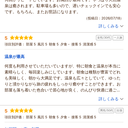
この度は数ある旅館・ホテルの中から、当ホテルルートイン上
泉は癒されます。駐車場も多いので、遅いチェックインでも安心
山田温泉をご利用いただきまして、誠に有難うございます。
です。もちろん、またお世話になります。
温泉につきまして高い評価を賜りまして、大変嬉しく存じま
（投稿日：2026/07/18）
す。
詳しくみる
当館の温泉は多くのお客様よりご好評を頂いている、自慢の天
宿泊時期：
2026年07月宿泊 (出張)
然温泉でございます。複数ある源泉が入り混じり、時間帯や外
投稿者：
コモアさん
(男性/60代)
5
女性/30代
一人旅
宿泊プラン：
10日前までのご予約がお得★天然温泉・ご朝食サービス・無料
気温によってお湯の色が変わる性質となっております。
駐車場あり・WI-FI無料★
シングル
朝のみ
項目別評価：
部屋 5
風呂 5
朝食 5
夕食 -
接客 5
清潔感 5
入るたびにまた違った楽しみを感じて頂けるものと存じますの
宿泊価格帯：
9,001～10,000円(大人一人あたり/税込)
で、また是非ご利用くださいませ。
温泉が最高
今後ともより多くのお客様にご満足いただけるよう、サービス
ホテルルートイン上山田温泉からの返信
品質の向上に努めて参ります。
何度も利用させていただいていますが、特に朝食と温泉が本当に
お客様のまたのお越しを、スタッフ一同、心よりお待ち申し上
平素より当ホテルルートイン上山田温泉のご愛顧を賜り、深く
素晴らしく、毎回楽しみにしています。朝食は種類が豊富でどれ
げております。
御礼申し上げます。
も美味しく、朝から大満足です。温泉も広々としていて、ゆった
温泉に関しまして高い評価を賜りまして、大変光栄でございま
（返信日：2026/07/25）
りと浸かりながら旅の疲れをしっかり癒やすことができます。お
す。
部屋も落ち着いた色合いで居心地が良く、のんびり快適に過ごせ
ご出張でのご利用とのこと、当館自慢の温泉でお客様のお仕事
ました。これからも何度でも利用したいと思えるお気に入りのホ
（投稿日：2026/07/17）
詳しくみる
疲れを少しでも和らげるお手伝いができておりましたら、幸甚
テルです。
でございます。
宿泊時期：
2026年07月宿泊 (一人旅)
5
また、行楽等プライベートでのご利用で、ゆったりとお過ごし
男性/50代
出張
投稿者：
かおちゃんさん
(女性/30代)
宿泊プラン：
《スタンダードプラン》★天然温泉・ご朝食サービス・無料駐
頂くのも大変癒されるかと存じます。
項目別評価：
部屋 5
風呂 5
朝食 5
夕食 -
接客 5
清潔感 5
車場あり・WI-FI無料★
ツイン
朝のみ
機会がございましたら、是非ご検討下さいませ。
宿泊価格帯：
11,001～12,000円(大人一人あたり/税込)