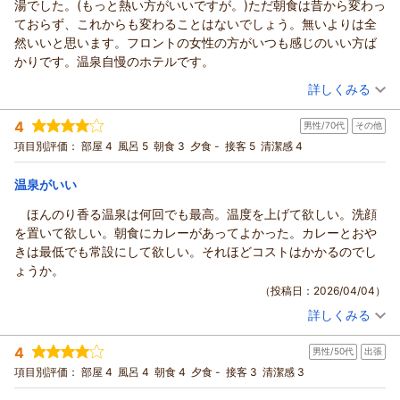
湯でした。(もっと熱い方がいいですが。)ただ朝食は昔から変わっ
この度は数多くある旅館・ホテルの中より、ホテルルートイン
ておらず、これからも変わることはないでしょう。無いよりは全
上山田温泉をご利用いただきまして、誠に有難うございます。
然いいと思います。フロントの女性の方がいつも感じのいい方ば
当館の温泉につきまして、ご夫婦様ともに高い評価を賜りまし
かりです。温泉自慢のホテルです。
て、大変光栄でございます。
（投稿日：2026/04/11）
温泉は複数の源泉を引いておりまして、時間により色が変化す
詳しくみる
る特徴がございます。当館自慢の温泉の良さをご体感頂けて幸
宿泊時期：
2026年04月宿泊 (その他)
甚でございます。
4
男性/70代
その他
投稿者：
airさん
(男性/70代)
しかしながら、当館フロントスタッフの振る舞いによりご不快
宿泊プラン：
【限定！】お得料金で東館≪新館≫客室にグレードアッププラ
項目別評価：
部屋 4
風呂 5
朝食 3
夕食 -
接客 5
清潔感 4
ン★お試し！ご感想お寄せ下さい★
な思いをさせてしまい、誠に申し訳ございません。
ダブル
朝のみ
宿泊価格帯：
お客様より賜りましたご意見を基に、改善に努めさせて頂きま
10,001～11,000円(大人一人あたり/税込)
温泉がいい
す。
ほんのり香る温泉は何回でも最高。温度を上げて欲しい。洗顔
ホテルルートイン上山田温泉からの返信
今後ともホテルルートインをご愛顧賜ります様、宜しくお願い
を置いて欲しい。朝食にカレーがあってよかった。カレーとおや
申し上げます。
平素より当ホテルをご愛顧賜りまして、厚く御礼申し上げま
きは最低でも常設にして欲しい。それほどコストはかかるのでし
お客様のまたのご来館をスタッフ一同、心よりお待ち申し上げ
す。
ょうか。
ております。
この度も当館の天然温泉をご満喫頂けまして、幸いでございま
（投稿日：2026/04/04）
ご投稿頂きまして、ありがとうございました。
す。
詳しくみる
また、フロントスタッフの接客に高い評価を賜りまして、私共
（返信日：2026/04/29）
宿泊時期：
2026年04月宿泊 (その他)
としましても励みとなります。
投稿者：
airさん
(男性/70代)
4
しかしながら、幾度とご要望頂いております朝食に関する件に
男性/50代
出張
宿泊プラン：
【じゃらん限定】30日前までのご予約がお得★天然温泉・ご朝
食サービス・無料駐車場あり・WI-FI無料★
つきましては、従来に比べ提供頻度を上げるよう対応を進めて
ダブル
朝のみ
項目別評価：
部屋 4
風呂 4
朝食 4
夕食 -
接客 3
清潔感 3
宿泊価格帯：
おりますが、依然としてお客様のご期待に添えず大変心苦しい
10,001～11,000円(大人一人あたり/税込)