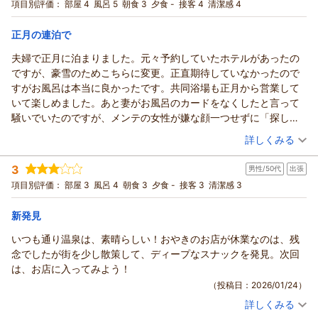
食サービス・無料駐車場あり・WI-FI無料★
お客様のまたのご来館を、スタッフ一同、心よりお待ち申し上
セミダブル
朝のみ
項目別評価：
部屋 4
風呂 5
朝食 3
夕食 -
接客 4
清潔感 4
また、観光の足掛かりとしても当ホテルをご愛顧いただけまし
げております。
宿泊価格帯：
8,001～9,000円(大人一人あたり/税込)
たら幸甚でございます。
正月の連泊で
今後ともより多くのお客様にご満足いただけるサービスを提供
（返信日：2026/02/19）
ホテルルートイン上山田温泉からの返信
できるよう、検討と実践を積み重ねて参ります。
夫婦で正月に泊まりました。元々予約していたホテルがあったの
お客様のまたのお越しを、スタッフ一同、心よりお待ち申し上
この度はホテルルートイン上山田温泉をご利用いただきまし
ですが、豪雪のためこちらに変更。正直期待していなかったので
げております。
て、誠に有難うございます。
すがお風呂は本当に良かったです。共同浴場も正月から営業して
当館自慢の天然温泉をはじめ、各サービスにご満悦いただいた
（返信日：2026/02/17）
いて楽しめました。あと妻がお風呂のカードをなくしたと言って
ご様子で、私共も嬉しい限りでございます。
騒いでいたのですが、メンテの女性が嫌な顔一つせずに「探して
お客様の出張疲れを癒すお手伝いができておりましたら幸甚で
おきます」と言ってくれて印象が良かったです。実際は部屋にあ
（投稿日：2026/02/08）
詳しくみる
ございます。
ったのですが。朝ごはんは値段相応。ルートインは正直あまりい
今後ともより多くのお客様にご満足いただけるよう、大浴場以
宿泊時期：
2025年12月宿泊 (夫婦旅行)
使わないのですが、ここくらいの値段だったら損した気分にはな
3
外の部分も含めまして、より良いサービスの提供を目指して参
男性/50代
出張
投稿者：
araiguma5150さん
(男性/50代)
らないと思います。あと難しいのは理解していますが、もう１台
宿泊プラン：
【じゃらん限定】30日前までのご予約がお得★天然温泉・ご朝
ります。
項目別評価：
部屋 3
風呂 4
朝食 3
夕食 -
接客 3
清潔感 3
電子レンジがあってもいいと思います。
食サービス・無料駐車場あり・WI-FI無料★
ツイン
朝のみ
貴重なご意見を賜りまして、重ねて御礼を申し上げます。
宿泊価格帯：
10,001～11,000円(大人一人あたり/税込)
またのお越しをスタッフ一同、心よりお待ち申しております。
新発見
（返信日：2026/02/12）
いつも通り温泉は、素晴らしい！おやきのお店が休業なのは、残
ホテルルートイン上山田温泉からの返信
念でしたが街を少し散策して、ディープなスナックを発見。次回
この度はホテルルートイン上山田温泉をご利用頂きまして、誠
は、お店に入ってみよう！
にありがとうございます。
（投稿日：2026/01/24）
天候の影響によりお足元の悪いなか、当初のご予定を変更され
詳しくみる
当館をお選びいただきましたこと、光栄に存じます。
宿泊時期：
2025年12月宿泊 (出張)