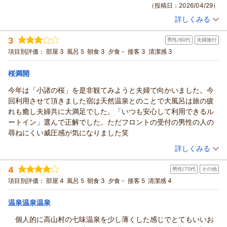
（投稿日：2026/04/29）
ます。
温泉ならびにお部屋内設備につきまして、高い評価を賜りまし
詳しくみる
お客様のまたのお越しを、スタッフ一同、心よりお待ち申し上
て大変嬉しく存じます。
宿泊時期：
2026年04月宿泊 (出張)
げております。
当館の温泉につきましては、多くのお客様よりご好評を頂いて
投稿者：
ひでちゃんさん
(男性/50代)
3
いる自慢の天然温泉でございます。複数ある源泉が入り混じ
男性/60代
夫婦旅行
宿泊プラン：
【じゃらん限定】30日前までのご予約がお得★天然温泉・ご朝
（返信日：2026/05/19）
食サービス・無料駐車場あり・WI-FI無料★
り、時間帯や外気温によってお湯の色が変わる性質となってお
シングル
朝のみ
項目別評価：
部屋 3
風呂 5
朝食 3
夕食 -
接客 3
清潔感 3
宿泊価格帯：
ります。
8,001～9,000円(大人一人あたり/税込)
ご入浴の度にまた違った楽しみを感じて頂けるものと存じます
桜満開
ホテルルートイン上山田温泉からの返信
ので、近隣の観光でお越しになられます際は、ぜひ温泉を目当
今年は「小諸の桜」を是非観てみようと夫婦で向かいました。今
てにご利用くださいませ。
平素より当ホテルルートイン上山田温泉をご愛顧賜りまして、
回利用させて頂きました宿は天然温泉とのことで大風呂は旅の疲
今後ともより多くのお客様にご満足いただけるサービスを提供
厚く御礼を申し上げます。
れも癒し夫婦共に大満足でした。「いつも安心して利用できるル
できるよう、スタッフ一同励んで参ります。
お部屋の清潔さと温泉の質にお喜び頂けまして、私共としまし
ートイン」選んで正解でした。ただフロントの受付の男性の人の
お客様のまたのお越しを、心よりお待ち申し上げております。
ても大変嬉しく存じます。
尋ねにくい威圧感が気になりました笑
しかしながら男性スタッフの接客に関しまして、お客様へご不
（返信日：2026/05/14）
（投稿日：2026/04/27）
詳しくみる
快な思いをさせてしまい、深くお詫び申し上げます。
当該スタッフへは責任者より改善指導の上、再発防止に努めて
宿泊時期：
2026年04月宿泊 (夫婦旅行)
4
参ります。
男性/70代
その他
投稿者：
メグラーオジサンさん
(男性/60代)
宿泊プラン：
10日前までのご予約がお得★天然温泉・ご朝食サービス・無料
この度は貴重なご意見を賜りまして、誠に有難うございまし
項目別評価：
部屋 4
風呂 5
朝食 3
夕食 -
接客 5
清潔感 4
駐車場あり・WI-FI無料★
ツイン
朝のみ
た。
宿泊価格帯：
11,001～12,000円(大人一人あたり/税込)
またの機会にお目にかかれますことを、スタッフ一同、心より
温泉温泉温泉
お待ち致しております。
個人的に高山村の七味温泉を少し薄くした感じでとてもいいお
ホテルルートイン上山田温泉からの返信
（返信日：2026/05/12）