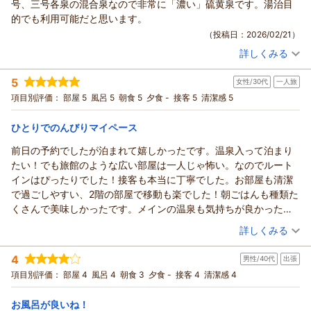
号、三号各泉の混合泉なので非常に「濃い」硫黄泉です。湯治目
夜営業のみのお店も多く、日中散策された際に寂しい印象をお
御礼申し上げます。
的でも利用可能だと思います。
感じになられたのは、左記の特徴の為もあるかと存じます。
温泉とお部屋に関しまして高い評価を賜りまして、大変光栄で
（投稿日：2026/02/21）
当館は温泉が自慢のホテル、また温泉目当てでお越し頂けまし
ございます。
たら幸いでございます。
詳しくみる
ご出張でのご利用とのこと、当館自慢の温泉でお客様のお仕事
宿泊時期：
2026年02月宿泊 (家族旅行)
お客様のまたのご来館をスタッフ一同、心よりお待ち申し上げ
疲れを少しでも和らげるお手伝いができておりましたら、幸甚
投稿者：
しろうさん
(男性/50代)
ております。
5
でございます。
女性/30代
一人旅
宿泊プラン：
《スタンダードプラン》★天然温泉・ご朝食サービス・無料駐
ご投稿ありがとうございました。
車場あり・WI-FI無料★
また、行楽等プライベートでのご利用で、ゆったりとお過ごし
シングル
朝のみ
項目別評価：
部屋 5
風呂 5
朝食 5
夕食 -
接客 5
清潔感 5
宿泊価格帯：
頂くのも大変癒されるかと存じます。
9,001～10,000円(大人一人あたり/税込)
（返信日：2026/02/26）
機会がございましたら、是非ご検討下さいませ。
ひとりでのんびりマイペース
ホテルルートイン上山田温泉からの返信
引き続きお客様にご満足頂けるよう、サービス品質の改善向上
前日の予約でしたが泊まれて嬉しかったです。温泉入って泊まり
に努めさせて頂きます。
この度は当ホテルルートイン上山田温泉をご利用頂きまして、
たい！でも旅館のような広い部屋は一人じゃ怖い。なのでルート
貴重なご意見を賜りまして、改めまして御礼申し上げます。
誠に有難うございます。
インはぴったりでした！接客も本当に丁寧でした。お部屋も清潔
お客様のまたのお越しを、スタッフ一同、心よりお待ち申し上
当館の温泉につきまして、高い評価を賜りましたこと、大変光
で過ごしやすい、2階の部屋で移動も楽でした！朝ごはんも種類た
げております。
栄でございます。
くさんで美味しかったです。メインの温泉も気持ちが良かったで
お客様もご存知の通りでございますが、当館の温泉は上山田温
（返信日：2026/02/26）
す、色の変化が綺麗でした。スナック街の散歩も楽しかったで
（投稿日：2026/02/17）
詳しくみる
泉地区内でも質の高い源泉を複数引いており、時間によって色
す。充実した時間を過ごせました。
が変化する特徴がございます。
宿泊時期：
2026年02月宿泊 (一人旅)
4
ビジネスでのご利用は勿論のこと、お客様のご提案の通り、湯
男性/40代
出張
投稿者：
えりさん
(女性/30代)
宿泊プラン：
《スタンダードプラン》★天然温泉・ご朝食サービス・無料駐
治目的のご利用も満足頂けるかと存じます。
項目別評価：
部屋 4
風呂 4
朝食 3
夕食 -
接客 4
清潔感 4
車場あり・WI-FI無料★
シングル
朝のみ
全国のホテルルートインの中でも特に高品質の、自慢の温泉で
宿泊価格帯：
8,001～9,000円(大人一人あたり/税込)
ございます。今後ともご愛顧頂けましたら幸いでございます。
お風呂が良いね！