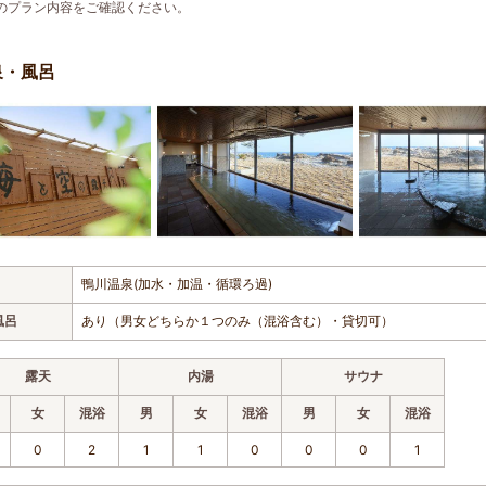
のプラン内容をご確認ください。
泉・風呂
鴨川温泉(加水・加温・循環ろ過)
風呂
あり（男女どちらか１つのみ（混浴含む）・貸切可）
露天
内湯
サウナ
女
混浴
男
女
混浴
男
女
混浴
0
2
1
1
0
0
0
1