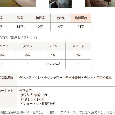
室
和室
和洋室
その他
総部屋数
室
13室
0室
0室
18室
の内訳（部屋タイプと広さ）
ングル
ダブル
ツイン
スイート
0室
0室
5室
0室
-
-
2
-
50～77m
的な部屋設
全室バストイレ・全室シャワー・全室冷暖房・テレビ・空の冷蔵庫
ターネット
全室対応
[接続方法] 無線LAN
[PC貸し出し] なし
[インターネット接続] 無料
情報に記載の設備やサービスは、「日帰り・デイユース」ではご利用できない場合