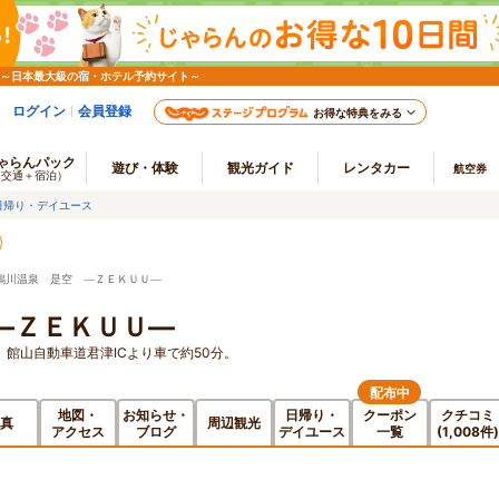
 ～日本最大級の宿・ホテル予約サイト～
ログイン
会員登録
お得な特典をみる
ゃらんパック
遊び・体験
観光ガイド
レンタカー
航空券
（交通＋宿泊）
日帰り・デイユース
鴨川温泉 是空 ―ＺＥＫＵＵ―
―ＺＥＫＵＵ―
。館山自動車道君津ICより車で約50分。
配布中
地図・
お知らせ・
日帰り・
クーポン
クチコミ
真
周辺観光
アクセス
ブログ
デイユース
一覧
(1,008件)