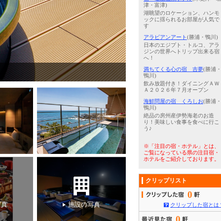
津・富津)
湖眺望のロケーション、ハンモ
ックに揺られるお部屋が人気で
す
アラビアンアート
(勝浦・鴨川)
日本のエジプト・トルコ、アラ
ジンの世界へトリップ出来る宿
へ！
満ちてくる心の宿 吉夢
(勝浦
4
/
5
ラグジュアリータイプ
鴨川)
飲み放題付き！ダイニングＡＷ
Ａ２０２６年７月オープン
海鮮問屋の宿 くろしお
(勝浦
鴨川)
絶品の房州産伊勢海老のお造
り！美味しい食事を食べに行こ
う♪
※「注目の宿・ホテル」とは、
ご覧になっている県の注目宿・
ホテルをご紹介しております。
クリップリスト
0
写真
施設の写真
クリップした宿とは
0