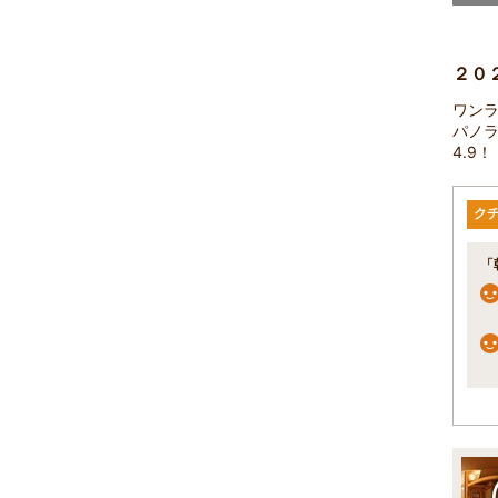
２０
ワン
パノ
4.9
ク
「