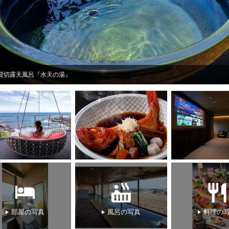
天風呂『水天の湯』
部屋の写真
風呂の写真
料理の