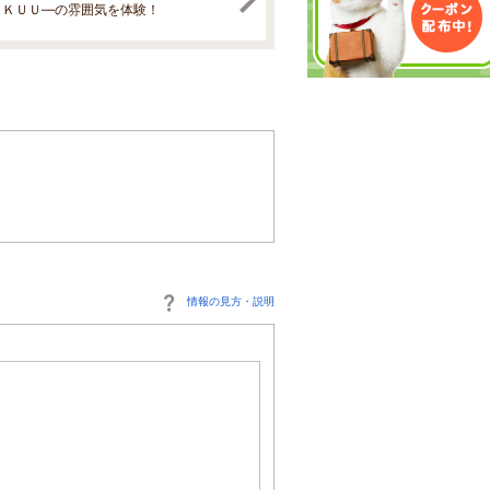
ＥＫＵＵ―の雰囲気を体験！
情報の見方・説明