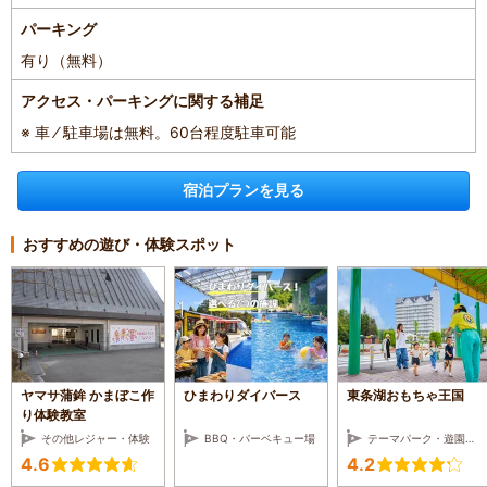
パーキング
有り（無料）
アクセス・パーキングに関する補足
※ 車 ⁄ 駐車場は無料。60台程度駐車可能
宿泊プランを見る
おすすめの遊び・体験スポット
ヤマサ蒲鉾 かまぼこ作
ひまわりダイバース
東条湖おもちゃ王国
り体験教室
その他レジャー・体験
BBQ・バーベキュー場
テーマパーク・遊園地・レジャーランド
4.6
4.2