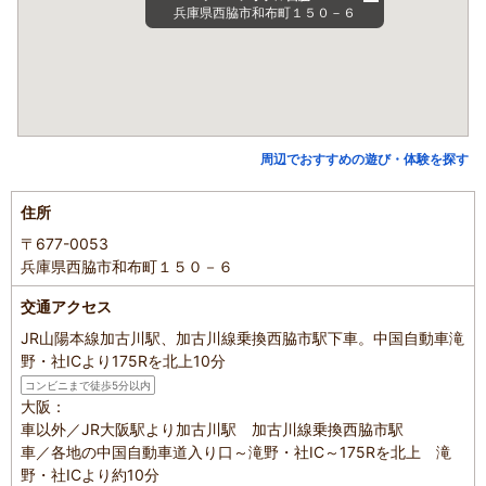
兵庫県西脇市和布町１５０－６
周辺でおすすめの遊び・体験を探す
住所
〒677-0053
兵庫県西脇市和布町１５０－６
交通アクセス
JR山陽本線加古川駅、加古川線乗換西脇市駅下車。中国自動車滝
野・社ICより175Rを北上10分
コンビニまで徒歩5分以内
大阪：
車以外／JR大阪駅より加古川駅 加古川線乗換西脇市駅
車／各地の中国自動車道入り口～滝野・社IC～175Rを北上 滝
野・社ICより約10分