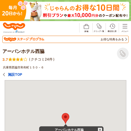
じゃらん
お得な特典をみる
アーバンホテル西脇
(
クチコミ24件
)
3.7
兵庫県西脇市和布町１５０－６
施設TOP
アーバンホテル西脇