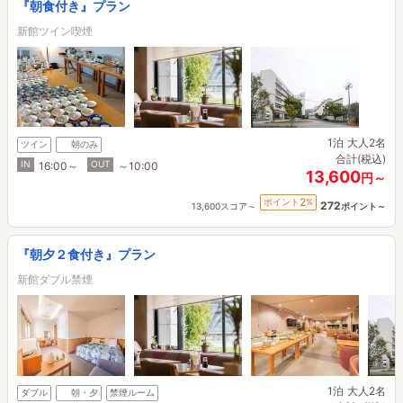
『朝食付き』プラン
新館ツイン喫煙
1泊
大人2名
ツイン
朝のみ
合計(税込)
IN
OUT
16:00～
～10:00
13,600
円～
2
ポイント
%
272
13,600スコア～
ポイント～
『朝夕２食付き』プラン
新館ダブル禁煙
1泊
大人2名
ダブル
朝・夕
禁煙ルーム