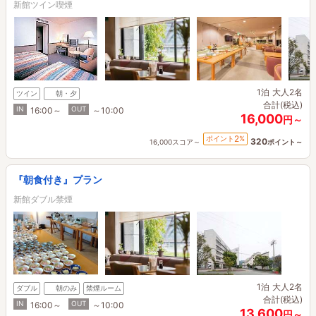
新館ツイン喫煙
1泊
大人2名
ツイン
朝・夕
合計(税込)
IN
OUT
16:00～
～10:00
16,000
円～
2
ポイント
%
320
16,000スコア～
ポイント～
『朝食付き』プラン
新館ダブル禁煙
1泊
大人2名
ダブル
朝のみ
禁煙ルーム
合計(税込)
IN
OUT
16:00～
～10:00
13,600
円～