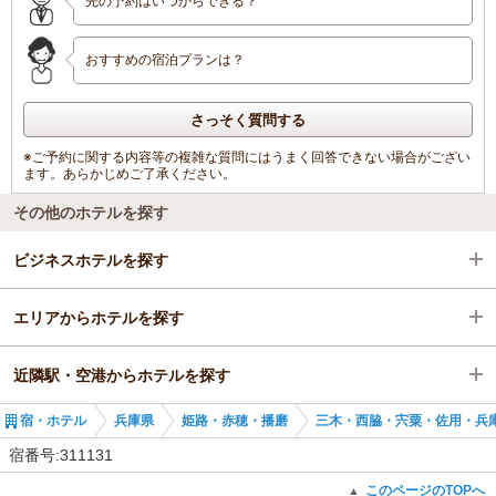
先の予約はいつからできる？
おすすめの宿泊プランは？
さっそく質問する
※ご予約に関する内容等の複雑な質問にはうまく回答できない場合がござい
ます。あらかじめご了承ください。
その他のホテルを探す
ビジネスホテルを探す
エリアからホテルを探す
兵庫県
近隣駅・空港からホテルを探す
姫路・赤穂・播磨
兵庫県
宿・ホテル
兵庫県
姫路・赤穂・播磨
三木・西脇・宍粟・佐用・兵
三木・西脇・宍粟・佐用・兵庫中部
姫路・赤穂・播磨
西脇市駅
宿番号:311131
西脇市駅
三木・西脇・宍粟・佐用・兵庫中部
滝駅
このページのTOPへ
▲