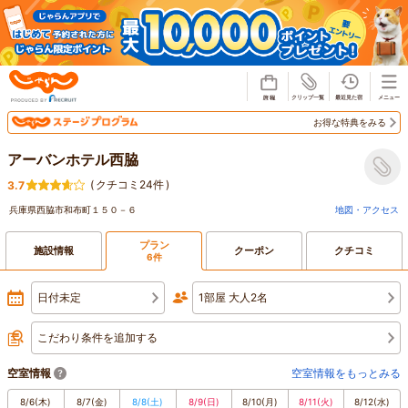
じゃらん
お得な特典をみる
アーバンホテル西脇
(
クチコミ24件
)
3.7
兵庫県西脇市和布町１５０－６
地図・アクセス
プラン
施設情報
クーポン
クチコミ
6件
日付未定
1部屋 大人2名
こだわり条件を追加する
空室情報
空室情報をもっとみる
8/6
(木)
8/7
(金)
8/8
(土)
8/9
(日)
8/10
(月)
8/11
(火)
8/12
(水)