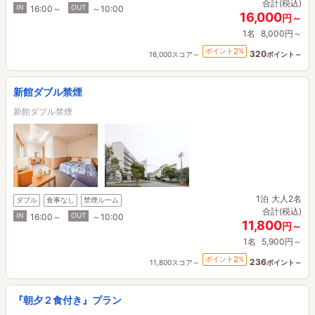
合計(税込)
IN
OUT
16:00～
～10:00
16,000
円～
1名
8,000円～
2
ポイント
%
320
16,000スコア～
ポイント～
新館ダブル禁煙
新館ダブル禁煙
1泊
大人2名
ダブル
食事なし
禁煙ルーム
合計(税込)
IN
OUT
16:00～
～10:00
11,800
円～
1名
5,900円～
2
ポイント
%
236
11,800スコア～
ポイント～
『朝夕２食付き』プラン