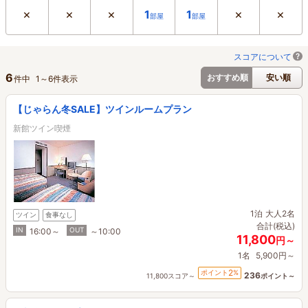
×
×
×
×
×
1
1
部屋
部屋
スコアについて
6
おすすめ順
安い順
件中
1
～
6
件表示
【じゃらん冬SALE】ツインルームプラン
新館ツイン喫煙
1泊
大人2名
ツイン
食事なし
合計(税込)
IN
OUT
16:00～
～10:00
11,800
円～
1名
5,900円～
2
ポイント
%
236
11,800スコア～
ポイント～