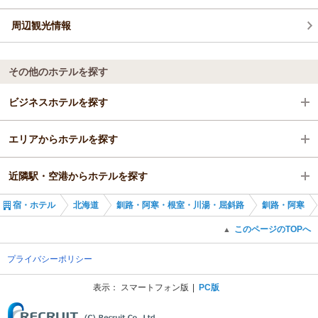
周辺観光情報
その他のホテルを探す
ビジネスホテルを探す
エリアからホテルを探す
北海道
近隣駅・空港からホテルを探す
釧路・阿寒・根室・川湯・屈斜路
北海道
宿・ホテル
北海道
釧路・阿寒・根室・川湯・屈斜路
釧路・阿寒
釧路・阿寒
釧路・阿寒・根室・川湯・屈斜路
釧路駅
このページのTOPへ
▲
釧路駅
釧路・阿寒
新富士駅
プライバシーポリシー
釧路駅
大楽毛駅
表示：
スマートフォン版
PC版
(C) Recruit Co., Ltd.