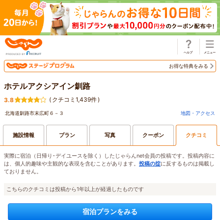
じゃらん
お得な特典をみる
ホテルアクシアイン釧路
(
クチコミ1,439件
)
3.8
北海道釧路市末広町６－３
地図・アクセス
施設情報
プラン
写真
クーポン
クチコミ
実際に宿泊（日帰り･デイユースを除く）したじゃらんnet会員の投稿です。投稿内容に
は、個人的趣味や主観的な表現を含むことがあります。
投稿の掟
に反するものは掲載し
ておりません。
こちらのクチコミは投稿から1年以上が経過したものです
宿泊プランをみる