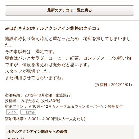
最新のクチコミ一覧に戻る
みほたさんのホテルアクシアイン釧路のクチコミ
施設名称切り替え時期と重なったため、場所を探してしまいまし
た。
その事以外は、満足です。
朝食はパンとサラダ、コーヒー、紅茶、コンソメスープの軽い物
ですが、値段を考えれば充分だと思います。
スタッフが親切でした。
また利用させてもらいますね。
（投稿日：2012/11/01）
宿泊時期：
2012年10月宿泊 (家族旅行)
投稿者：
みほたさん (女性/30代)
宿泊プラン：
☆10月～12月☆オータム＆ウィンターバーゲン軽朝食付
ツイン
朝のみ
宿泊価格帯：
3,001～4,000円(大人一人あたり)
ホテルアクシアイン釧路からの返信