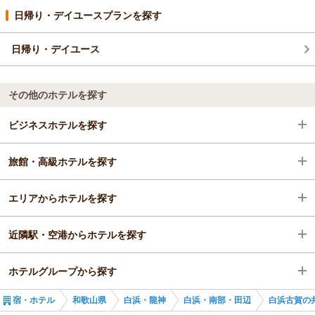
日帰り・デイユースプランを探す
日帰り・デイユース
その他のホテルを探す
ビジネスホテルを探す
旅館・高級ホテルを探す
和歌山県
エリアからホテルを探す
白浜・龍神
和歌山県
近隣駅・空港からホテルを探す
白浜・南部・田辺
和歌山県
ホテルグループから探す
白浜駅
白浜・龍神
白浜駅
宿・ホテル
和歌山県
白浜・龍神
白浜・南部・田辺
白浜古賀の
白浜・南部・田辺
紀伊富田駅
全国のKarakami HOTELS&RESORTS