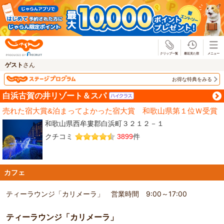
じゃらん
ゲスト
さん
お得な特典をみる
白浜古賀の井リゾート＆スパ
売れた宿大賞&泊まってよかった宿大賞 和歌山県第１位Ｗ受賞
和歌山県西牟婁郡白浜町３２１２－１
クチコミ
3899
件
カフェ
ティーラウンジ「カリメーラ」 営業時間 9:00～17:00
ティーラウンジ「カリメーラ」