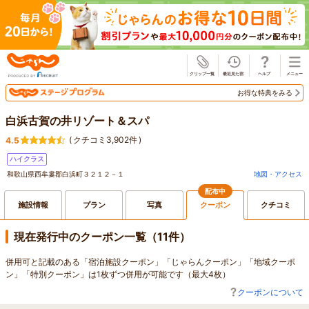
じゃらん
お得な特典をみる
白浜古賀の井リゾート＆スパ
(
クチコミ3,902件
)
4.5
ハイクラス
和歌山県西牟婁郡白浜町３２１２－１
地図・アクセス
配布中
施設情報
プラン
写真
クーポン
クチコミ
現在発行中のクーポン一覧（11件）
併用可と記載のある「宿泊施設クーポン」「じゃらんクーポン」「地域クーポ
ン」「特別クーポン」は1枚ずつ併用が可能です（最大4枚）
クーポンについて