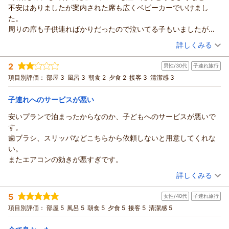
不安はありましたが案内された席も広くベビーカーでいけまし
た。
周りの席も子供連ればかりだったので泣いてる子もいましたが
みんな暖かい目で見守ってました笑
（投稿日：2026/08/01）
詳しくみる
部屋も広いしお風呂もいいし子連れには最強！ここはまた来たい
宿泊時期：
2026年07月宿泊 (子連れ旅行)
です！
2
男性/30代
子連れ旅行
投稿者：
あおいさん
(女性/20代)
宿泊プラン：
＜ビュッフェ＞【アーリーアウト◆チェックアウト10時】早め
項目別評価：
部屋 3
風呂 3
朝食 2
夕食 2
接客 3
清潔感 3
の出発の方に♪
ツイン
朝・夕
宿泊価格帯：
15,001～16,000円(大人一人あたり/税込)
子連れへのサービスが悪い
安いプランで泊まったからなのか、子どもへのサービスが悪いで
す。
歯ブラシ、スリッパなどこちらから依頼しないと用意してくれな
い。
またエアコンの効きが悪すぎです。
（投稿日：2026/08/01）
詳しくみる
宿泊時期：
2026年07月宿泊 (子連れ旅行)
5
女性/40代
子連れ旅行
投稿者：
東野さん
(男性/30代)
宿泊プラン：
和歌山県大阪府奈良県三重県在住の皆様限定プラン♪秘密の2つ
項目別評価：
部屋 5
風呂 5
朝食 5
夕食 5
接客 5
清潔感 5
の特典付き♪
ツイン
朝・夕
宿泊価格帯：
19,001～20,000円(大人一人あたり/税込)