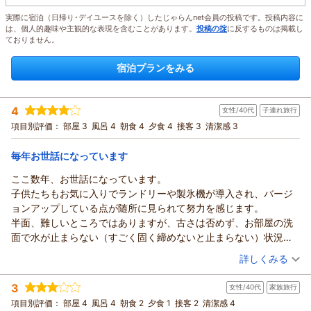
実際に宿泊（日帰り･デイユースを除く）したじゃらんnet会員の投稿です。投稿内容に
は、個人的趣味や主観的な表現を含むことがあります。
投稿の掟
に反するものは掲載し
ておりません。
宿泊プランをみる
4
女性/40代
子連れ旅行
項目別評価：
部屋 3
風呂 4
朝食 4
夕食 4
接客 3
清潔感 3
毎年お世話になっています
ここ数年、お世話になっています。
子供たちもお気に入りでランドリーや製氷機が導入され、バージ
ョンアップしている点が随所に見られて努力を感じます。
半面、難しいところではありますが、古さは否めず、お部屋の洗
面で水が止まらない（すごく固く締めないと止まらない）状況だ
ったり、ハンガーが木製だったり空調が3段階での設定しかできな
（投稿日：2026/08/07）
詳しくみる
いあたりが気になりました。
宿泊時期：
2026年07月宿泊 (子連れ旅行)
場所柄、海水浴やプール利用が多いと思うのでハンガーはプラス
3
女性/40代
家族旅行
投稿者：
詩織さん
(女性/40代)
チックでもいいような気がします。
宿泊プラン：
【じゃらんスペシャルウィーク】【ビュッフェ】＜館内利用券
項目別評価：
部屋 4
風呂 4
朝食 2
夕食 1
接客 2
清潔感 4
また、朝晩の食事はビュッフェを選択していますが、90分制にな