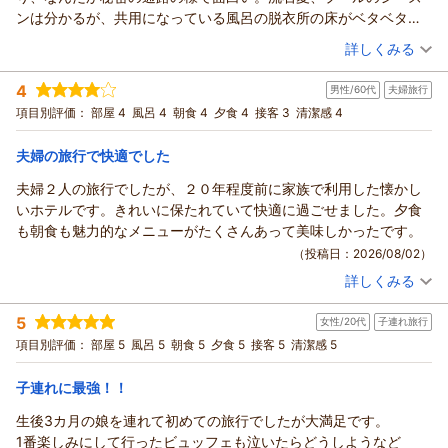
ンは分かるが、共用になっている風呂の脱衣所の床がベタベタ、
プール利用者はもう少し考えてほしいものだ。食事の満足意外に
（投稿日：2026/08/03）
詳しくみる
何時ものことながら思うのは、こんなご時世レストランにいる外
宿泊時期：
2026年07月宿泊 (夫婦旅行)
国人スタッフをよく確保でき、教育・訓練もキッチリしているの
4
男性/60代
夫婦旅行
投稿者：
tmさん
(男性/70代)
には感心させられる。のんびり寛げました。
宿泊プラン：
＜ビュッフェ＞【アーリーアウト◆チェックアウト10時】早め
項目別評価：
部屋 4
風呂 4
朝食 4
夕食 4
接客 3
清潔感 4
の出発の方に♪
ツイン
朝・夕
宿泊価格帯：
15,001～16,000円(大人一人あたり/税込)
夫婦の旅行で快適でした
夫婦２人の旅行でしたが、２０年程度前に家族で利用した懐かし
いホテルです。きれいに保たれていて快適に過ごせました。夕食
も朝食も魅力的なメニューがたくさんあって美味しかったです。
（投稿日：2026/08/02）
詳しくみる
宿泊時期：
2026年06月宿泊 (夫婦旅行)
投稿者：
ひろPさん
(男性/60代)
5
女性/20代
子連れ旅行
宿泊プラン：
和歌山県大阪府奈良県三重県在住の皆様限定プラン♪秘密の2つ
の特典付き♪
ツイン
朝・夕
項目別評価：
部屋 5
風呂 5
朝食 5
夕食 5
接客 5
清潔感 5
宿泊価格帯：
16,001～17,000円(大人一人あたり/税込)
子連れに最強！！
生後3カ月の娘を連れて初めての旅行でしたが大満足です。
1番楽しみにして行ったビュッフェも泣いたらどうしようなど