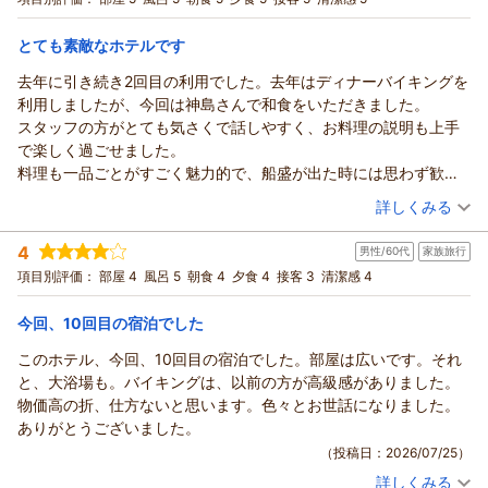
宿泊価格帯：
13,001～14,000円(大人一人あたり/税込)
とても素敵なホテルです
去年に引き続き2回目の利用でした。去年はディナーバイキングを
利用しましたが、今回は神島さんで和食をいただきました。
スタッフの方がとても気さくで話しやすく、お料理の説明も上手
で楽しく過ごせました。
料理も一品ごとがすごく魅力的で、船盛が出た時には思わず歓声
が出ました！
（投稿日：2026/07/26）
詳しくみる
店内も利用される方が少なめで、最後までゆっくり食べることが
宿泊時期：
2026年07月宿泊 (家族旅行)
できて大満足です。
4
男性/60代
家族旅行
投稿者：
シンマンさん
(女性/40代)
プール、お風呂ともに子供達と一緒に楽しみ、夜のライトアップ
宿泊プラン：
◆【日本料理（和食）】◆日本料理「神島」◆地元食材と季節
項目別評価：
部屋 4
風呂 5
朝食 4
夕食 4
接客 3
清潔感 4
されたガーデンを歩いている時に、丁度白良浜で上がった花火を
を感じる美食を堪能♪
ツイン
朝・夕
見ることができました。とても綺麗で子供達も喜んでいました。
宿泊価格帯：
30,001円以上(大人一人あたり/税込)
今回、10回目の宿泊でした
朝食のバイキングの時に、夜に神島さんでお会いしたスタッフの
方に「昨日はよくお休みになれましたか？」と声をかけていただ
このホテル、今回、10回目の宿泊でした。部屋は広いです。それ
きました。すごく嬉しい気持ちになりました。
と、大浴場も。バイキングは、以前の方が高級感がありました。
こちらのホテルのサービス、接客対応は本当に気持ちが良く、夏
物価高の折、仕方ないと思います。色々とお世話になりました。
の素敵な思い出になりました。
ありがとうございました。
また来年もお世話になれたらと思います。
（投稿日：2026/07/25）
詳しくみる