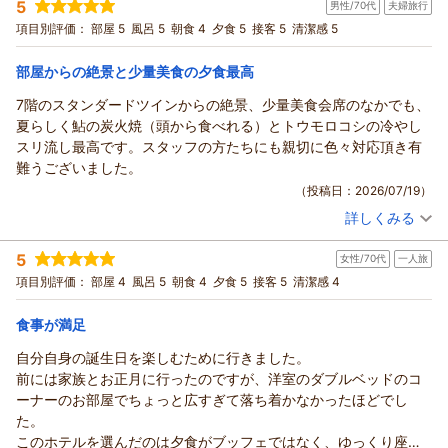
しました。
5
男性/70代
夫婦旅行
投稿者：
みーちゃんさん
(女性/60代)
ご夕食のビュッフェでは、サザエや鮎の塩焼き、ステーキなど
宿泊プラン：
【じゃらんスペシャルウィーク】【ビュッフェ】白浜の春を彩
項目別評価：
部屋 5
風呂 5
朝食 4
夕食 5
接客 5
清潔感 5
るお料理と温泉、お得な館内利用券付
をお楽しみいただき、大変光栄に存じます。
和洋室
朝・夕
宿泊価格帯：
一方で、お部屋のコンセントの数につきましては、ご不便をお
16,001～17,000円(大人一人あたり/税込)
部屋からの絶景と少量美食の夕食最高
掛けし申し訳ございません。
7階のスタンダードツインからの絶景、少量美食会席のなかでも、
白浜古賀の井リゾート＆スパからの返信
すぐの改善は難しい部分ではございますが、今後の設備改修や
夏らしく鮎の炭火焼（頭から食べれる）とトウモロコシの冷やし
備品の充実を検討する際の貴重なご意見として参考にさせてい
みーちゃん様
スリ流し最高です。スタッフの方たちにも親切に色々対応頂き有
ただきます。
このたびは、白浜古賀の井リゾート＆スパをご利用いただき、
難うございました。
「全体的に素晴らしかった」とのお言葉を励みに、これからも
誠にありがとうございます。
（投稿日：2026/07/19）
より快適にお過ごしいただけるホテルを目指し、より一層の向
またご滞在のご感想をお寄せいただきましたこと、心より御礼
上に努めてまいります。
詳しくみる
申し上げます。
宿泊時期：
2026年07月宿泊 (夫婦旅行)
また南紀白浜へお越しの際には、ぜひ当館をご利用くださいま
ご夕食のバイキングでは、出来立てのお料理など存分にお楽し
投稿者：
いっちゃんさん
(男性/70代)
せ。
5
みいただけたとのこと、大変嬉しく拝読いたしました。
女性/70代
一人旅
宿泊プラン：
＜日本料理＞50代以上の方に大人気★少量美食会席で白浜の幸
スタッフ一同、心よりお待ち申し上げております。
を堪能する食体験
さらに「次回はお孫様もご一緒に」とのお言葉をいただき、光
ツイン
朝・夕
項目別評価：
部屋 4
風呂 5
朝食 4
夕食 5
接客 5
清潔感 4
白浜古賀の井リゾート＆スパ
宿泊価格帯：
栄に存じます。
22,001～23,000円(大人一人あたり/税込)
宮本
当館では、お子様から大人の方まで皆様にお楽しみいただける
食事が満足
白浜古賀の井リゾート＆スパからの返信
よう、季節ごとのお料理や館内施設をご用意しておりますの
（返信日：2026/07/22）
自分自身の誕生日を楽しむために行きました。
で、ご家族皆様で思い出に残るひとときをお過ごしいただけま
いっちゃん様
前には家族とお正月に行ったのですが、洋室のダブルベッドのコ
したら幸いでございます。
このたびは白浜古賀の井リゾート＆スパにご宿泊いただき、ま
ーナーのお部屋でちょっと広すぎて落ち着かなかったほどでし
また皆様にお会いできます日を、スタッフ一同心よりお待ち申
たご感想をお寄せいただきまして、誠にありがとうございま
た。
し上げております。
す。
このホテルを選んだのは夕食がブッフェではなく、ゆっくり座っ