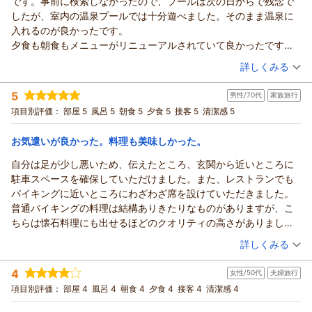
です。事前に検索しなかったので、プールは次の日からで残念で
ております。
Hiちゃん様
したが、室内の温泉プールでは十分遊べました。そのまま温泉に
白浜古賀の井リゾート＆スパ
この度は白浜古賀の井リゾート＆スパにご宿泊いただき、誠に
入れるのが良かったです。
宮本
ありがとうございます。
夕食も朝食もメニューがリニューアルされていて良かったです。
また毎年恒例の三世帯での大切なご旅行に、当館をお選びいた
（返信日：2026/07/30）
特に孫達は満足そうでした。窓からの景色も良く朝日が見え、み
（投稿日：2026/07/20）
だきましたこと、心より御礼申し上げます。
詳しくみる
んなで見ました。人気があるのか、宿泊の方も多かったのです
ビュッフェやプールでご家族皆様が楽しいひとときをお過ごし
宿泊時期：
2026年07月宿泊 (家族旅行)
が、また、来年も利用したいです。
いただけたとのこと、大変嬉しく拝読いたしました。
5
男性/70代
家族旅行
投稿者：
きいよさん
(女性/60代)
一方で、お部屋につきましては、窓際の段差やトイレのドアの
宿泊プラン：
【早期割30・ビュッフェ】＜館内利用券1000円付＞白浜の四
項目別評価：
部屋 5
風呂 5
朝食 5
夕食 5
接客 5
清潔感 5
季を彩るお料理やスイーツをお得に楽しもう！
開閉のしづらさ、また空調設備の音によりごゆっくりお休みい
4ベッド
朝・夕
宿泊価格帯：
ただけなかったとのこと、ご不便とご迷惑をお掛けし誠に申し
16,001～17,000円(大人一人あたり/税込)
お気遣いが良かった。料理も美味しかった。
訳ございません。
自分は足が少し悪いため、伝えたところ、玄関から近いところに
白浜古賀の井リゾート＆スパからの返信
そのような中でも、「家族との思い出ができました」とのお言
駐車スペースを確保していただけました。また、レストランでも
葉を頂戴し、スタッフ一同大変ありがたく存じます。
きいよ様
バイキングに近いところにわざわざ席を設けていただきました。
これからもご家族皆様が安心して快適にお過ごしいただけるホ
この度も白浜古賀の井リゾート＆スパをご利用いただき、誠に
普通バイキングの料理は結構ありきたりなものがありますが、こ
テルを目指し、より一層の向上に努めてまいります。
ありがとうございます。
ちらは懐石料理にも出せるほどのクオリティの高さがありまし
また皆様にお会いできます日を、スタッフ一同心よりお待ち申
また大切なお孫様とのご旅行に、今年も当館をお選びいただき
た。温泉もとろりとした泉質で満足しました。また行きたくなる
（投稿日：2026/07/20）
し上げております。
ましたこと、心より御礼申し上げます。
詳しくみる
ホテルです。
白浜古賀の井リゾート＆スパ
屋外プールにつきましてはオープン前のためご利用いただけ
宿泊時期：
2026年07月宿泊 (家族旅行)
お世話になり、ありがとうございました。
宮本
ず、ご期待に沿えず大変残念に存じます。
4
女性/50代
夫婦旅行
投稿者：
たけしさん
(男性/70代)
そのような中でも室内プールでお孫様と楽しい時間をお過ごし
（返信日：2026/07/27）
宿泊プラン：
◆＜ビュッフェ＞【禁煙】ニコニコパンダルーム♪可愛いパン
項目別評価：
部屋 4
風呂 4
朝食 4
夕食 4
接客 4
清潔感 4
ダがお出迎え
いただき、そのまま温泉も満喫していただけたご様子を伺い、
ツイン
朝・夕