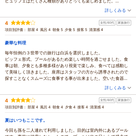
ビュッフェはたくさん種類がありとっても楽しめました。
葉を頂戴し、大変嬉しく拝読いたしました。
また機会があれば訪れたい思い出の場所になりました☆
（投稿日：2026/07/21）
詳しくみる
これからも、お客様に価格以上の価値を感じていただけるおも
てなしと、快適なご滞在をご提供できるよう努めてまいりま
宿泊時期：
2026年07月宿泊 (恋人旅行)
4
す。
女性/60代
家族旅行
投稿者：
かすみちゃんさん
(女性/30代)
宿泊プラン：
和歌山県大阪府奈良県三重県在住の皆様限定プラン♪秘密の2つ
ぜひまた季節を変えて当館へお越しくださいませ。
項目別評価：
部屋 4
風呂 4
朝食 5
夕食 5
接客 5
清潔感 4
の特典付き♪
ツイン
朝・夕
スタッフ一同、またのお越しを心よりお待ち申し上げておりま
宿泊価格帯：
30,001円以上(大人一人あたり/税込)
す。
豪華な料理
白浜古賀の井リゾート＆スパ
毎年恒例の３世帯での旅行は白浜を選択しました。
白浜古賀の井リゾート＆スパからの返信
宮本
ビッフェ形式、プールがあるため楽しい時間を過ごせました。食
かすみちゃん様
（返信日：2026/08/03）
事は朝、夕食とも多種多様があり視覚で楽しみ、食べては感動し
この度は白浜古賀の井リゾート＆スパにご宿泊いただき誠にあ
て美味しく頂きました。座席はスタッフの方から誘導されたので
りがとうございます。
探すことなくスムーズに食事する事が出来ました。空いた食器は
また温かいお褒めのお言葉をいただき、重ねて御礼申し上げま
スタッフの方が下膳して貰えるので助かりました。
（投稿日：2026/07/20）
す。
詳しくみる
大部屋の和室を利用しましたが、窓際に行く時の段差があり、危
ご滞在中のお力になれましたこと、スタッフ一同大変嬉しく拝
宿泊時期：
2026年07月宿泊 (家族旅行)
なさを感じました。
読いたしました。
4
女性/60代
家族旅行
投稿者：
Hiちゃんさん
(女性/60代)
また、トイレのドアの隙間が無く明けしめが大変でした。
これからも皆様に心に残るひとときをお過ごしいただけるよ
宿泊プラン：
＜ビュッフェ＞ワクワクが止まらない！海と空、煌めく景色と
項目別評価：
部屋 4
風呂 4
朝食 4
夕食 4
接客 4
清潔感 4
空調設備の音で夜間、眠れなかった事この３点が残念でした。し
共に味わう料理たち♪
う、より一層心を込めたおもてなしに努めてまいります。
和室
朝・夕
かし、家族との思い出ご出来ました。
宿泊価格帯：
また南紀白浜へお越しの際には、ぜひ当館へお立ち寄りくださ
30,001円以上(大人一人あたり/税込)
夏はいつもここです。
いませ。
今回も孫を二人連れて利用しました。目的は室内外にあるプール
白浜古賀の井リゾート＆スパからの返信
スタッフ一同、再びお会いできます日を心よりお待ち申し上げ