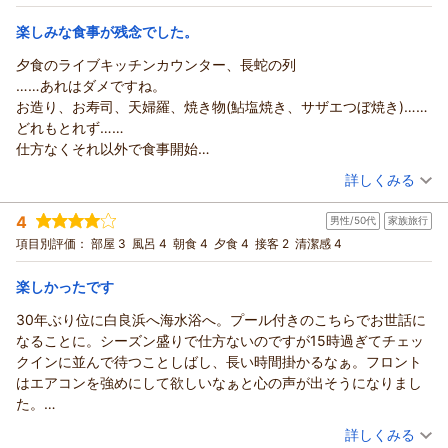
1000円付＞白浜の四季をお得に楽しもう！
4ベッド
朝・夕
ったことをかなり強調されました（去年も90分制だったと思いま
宿泊価格帯：
18,001～19,000円(大人一人あたり/税込)
楽しみな食事が残念でした。
すが、今回はかなり強めに言われました）。
17時前にチェックインして17時から食事だったので、荷物を部屋
夕食のライブキッチンカウンター、長蛇の列
に運ぶのにカートを利用したかったのですがカートが出払ってい
……あれはダメですね。
て利用できませんでした。
お造り、お寿司、天婦羅、焼き物(鮎塩焼き、サザエつぼ焼き)……
フロントの方が「荷物は自分で持っていってほしい。17時にレス
どれもとれず……
トランに間に合わない場合は、食事時間が短くなる」と言われ
仕方なくそれ以外で食事開始
て、少し残念でした。
列は途切れる気配なし
（投稿日：2026/08/06）
詳しくみる
結果、荷物はベルの方が運んでくださり、食事も17時から開始で
時間制限があるので途中並ぶもお造りだけでギブアップ……
宿泊時期：
2026年07月宿泊 (家族旅行)
きたのですが、言い方が冷たいなーと思いました（到着が遅かっ
最後の最後、一番の目的の鮎の為、再度並ぶもなかなか……２０分
4
男性/50代
家族旅行
投稿者：
Yukaちゃんさん
(女性/40代)
たんだし、食事時間が短くなるのは仕方ない、みたいに聞こえま
後やっと２匹ゲット、サザエはあきらめた
宿泊プラン：
和歌山県大阪府奈良県三重県在住の皆様限定プラン♪秘密の2つ
項目別評価：
部屋 3
風呂 4
朝食 4
夕食 4
接客 2
清潔感 4
した）。
鮎とデザートを最後の１０分でかきこみ、終了。
の特典付き♪
ツイン
朝・夕
それでも外のプールも中のプールもじゅうぶんに楽しめますし、
レストランは排煙が追いつかず煙もくもく
宿泊価格帯：
15,001～16,000円(大人一人あたり/税込)
楽しかったです
食事もちょっと質を落としているな、というものも散見します
列はほぼ寿司と焼き物待ちなのに、カウンター前に列を作るので
が、宿泊費と昨今の物価高を考えると致し方ないと思えます。
お造りや天婦羅も結局同じ列に並び悪循環 稼働が高いときは
30年ぶり位に白良浜へ海水浴へ。プール付きのこちらでお世話に
1点、ちょっと残念だったのが、毎年いらっしゃるレストランの男
臨機応変なオペレーションに出来ないのでしょうか？ ベストな
なることに。シーズン盛りで仕方ないのですが15時過ぎてチェッ
性スタッフが毎年「今日は海ですか？焼けましたね！」と声をか
状態の料理を提供する為の頑張りはわかりますが、お客さんに９
クインに並んで待つことしばし、長い時間掛かるなぁ。フロント
けてくださっていたのですが、今年はニコリともせず接客されて
０分中３０分並ぶことに費やさせるのはいかがなものでしょう……
はエアコンを強めにして欲しいなぁと心の声が出そうになりまし
いて、よほど忙しいのねと思いました。子供たちがちょっと楽し
焼き立て熱々の鮎にリクエストありの握りたての寿司、あの状況
た。
みにしているスタッフの方との会話でしたので、「今日は忙しそ
でこれらは本当に必要なのか疑問です。
さっさと部屋へエアコン全開にしてプールで遊んでから大混雑の
（投稿日：2026/08/05）
詳しくみる
うだね」と慰めましたが、ほかのスタッフの方々の下膳の声かけ
牛のステーキは噛みごたえはありますが、以前より断然質が良か
夕食ビュッフェ会場へ。人混みで少し衛生面が心配でしたが美味