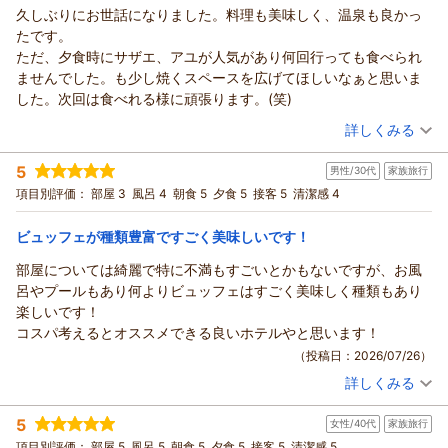
久しぶりにお世話になりました。料理も美味しく、温泉も良かっ
たです。
ただ、夕食時にサザエ、アユが人気があり何回行っても食べられ
ませんでした。も少し焼くスペースを広げてほしいなぁと思いま
した。次回は食べれる様に頑張ります。(笑)
（投稿日：2026/07/27）
詳しくみる
宿泊時期：
2026年07月宿泊 (夫婦旅行)
5
男性/30代
家族旅行
投稿者：
takabonさん
(男性/60代)
宿泊プラン：
和歌山県大阪府奈良県三重県在住の皆様限定プラン♪秘密の2つ
項目別評価：
部屋 3
風呂 4
朝食 5
夕食 5
接客 5
清潔感 4
の特典付き♪
ツイン
朝・夕
宿泊価格帯：
15,001～16,000円(大人一人あたり/税込)
ビュッフェが種類豊富ですごく美味しいです！
部屋については綺麗で特に不満もすごいとかもないですが、お風
呂やプールもあり何よりビュッフェはすごく美味しく種類もあり
楽しいです！
コスパ考えるとオススメできる良いホテルやと思います！
（投稿日：2026/07/26）
詳しくみる
宿泊時期：
2026年06月宿泊 (家族旅行)
投稿者：
mさん
(男性/30代)
5
女性/40代
家族旅行
宿泊プラン：
＜ビュッフェ＞直前割【日にちが合えば超ラッキー♪】ショー
トステイdeお得♪
和洋室
朝・夕
項目別評価：
部屋 5
風呂 5
朝食 5
夕食 5
接客 5
清潔感 5