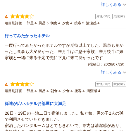
翌朝も屋内プールは8時から10時まで利用できるので、チェック
詳しくみる
宿泊時期：
2026年07月宿泊 (子連れ旅行)
アウト前にもうひと遊びできました。
投稿者：
まぁさん
(女性/30代)
そしてありがたいのはタオルが使い放題なので持って行かなくて
4
男性/60代
夫婦旅行
宿泊プラン：
＜ビュッフェ＞ワクワクが止まらない！海と空、煌めく景色と
も良いです！浮き輪の空気入れもあって本当にありがたい。。
共に味わう料理たち♪
和洋室
朝・夕
項目別評価：
部屋 4
風呂 5
朝食 4
夕食 4
接客 5
清潔感 4
近くに白浜水族館、エネルギーランド、とれとれ市場もあります
宿泊価格帯：
17,001～18,000円(大人一人あたり/税込)
よ。
行ってみたかったホテル
また夏に利用します。
一度行ってみたかったホテルですが期待以上でした、温泉も良か
ったし食事も大変良かった、来月半ばに息子家族、来月後半に娘
家族と一緒に来る予定で先に下見に来て良かったです
（投稿日：2026/07/29）
詳しくみる
宿泊時期：
2026年07月宿泊 (夫婦旅行)
投稿者：
たっつんさん
(男性/60代)
4
女性/60代
家族旅行
宿泊プラン：
★期間限定★＜ビュッフェ＞室数限定☆白浜で季節のアフタヌ
ーンティーを満喫する優雅なひととき♪
ツイン
朝・夕
項目別評価：
部屋 4
風呂 4
朝食 4
夕食 4
接客 4
清潔感 4
宿泊価格帯：
20,001～21,000円(大人一人あたり/税込)
孫達が広いホテルお部屋に大満足
28日・29日の一泊二日で宿泊しました。私と娘、男の子2人の孫
で利用させていただきました。
宿泊したパンダルームはとてもきれいで、館内は清潔感があり、