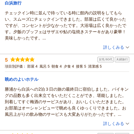
宿泊価格帯：
安堵いたしました。
30,001円以上(大人一人あたり/税込)
白浜旅行
これからも、ご家族皆様が安心して快適にお過ごしいただける
チェックイン時に並んで待っている時に館内の説明をしてもら
白浜古賀の井リゾート＆スパからの返信
ホテルを目指し、より良いサービスに努めてまいります。
い、スムーズにチェックインできました。部屋は広くて良かった
またのお越しをスタッフ一同心よりお待ち申し上げておりま
たけし様
ですが、コンセントが少なかったです。大浴場は広く良かったで
す。
この度は白浜古賀の井リゾート＆スパにご宿泊いただき、誠に
す。夕飯のブッフェはサザエや鮎の塩焼きステーキがあり豪華！
白浜古賀の井リゾート＆スパ
ありがとうございます。
美味しかったです。
宮本
またご多用の中、心温まるご感想をお寄せいただきましたこ
全体的に素晴らしかったです
（投稿日：2026/07/20）
と、重ねて御礼申し上げます。
（返信日：2026/07/27）
詳しくみる
お足元がご不自由とのことでございましたが、駐車場やレスト
宿泊時期：
2026年07月宿泊 (夫婦旅行)
ランのお席につきまして、お客様に少しでも快適にお過ごしい
5
女性/60代
夫婦旅行
投稿者：
みゆきさん
(女性/50代)
ただけたご様子を伺い、スタッフ一同大変嬉しく拝読いたしま
宿泊プラン：
＜ビュッフェ＞【アーリーアウト◆チェックアウト10時】早め
項目別評価：
部屋 4
風呂 5
朝食 4
夕食 4
接客 5
清潔感 5
の出発の方に♪
した。
ツイン
朝・夕
宿泊価格帯：
これからもすべてのお客様に安心して快適にお過ごしいただけ
16,001～17,000円(大人一人あたり/税込)
眺めのよいホテル
るよう、心を込めたおもてなしに努めてまいります。
勝浦から白浜への2泊３日の旅の最終日に宿伯しました。バイキン
白浜古賀の井リゾート＆スパからの返信
ぜひまた南紀白浜へお越しの際は、当館をご利用いただけます
グの品数も多く出来立てをいただくことができ、堪能しました。
ことをスタッフ一同、心よりお待ち申し上げております。
みゆき様
到着してすぐ梅酒のサービスがあり、おいしくいただきました。
白浜古賀の井リゾート＆スパ
このたびは白浜古賀の井リゾート＆スパにご宿泊いただき、ま
お部屋はオーシャンビューで眺めも良くゆっくりできました。お
宮本
たご感想をお寄せいただきまして、誠にありがとうございま
風呂上がりの飲み物のサービスも大変ありがたかったです。
す。
（返信日：2026/07/27）
また、機会があれば孫たちも連れて宿泊したいと思います。
（投稿日：2026/07/19）
チェックインの際には、お並び頂いている間のご案内がお役に
詳しくみる
立ち、スムーズにお手続きいただけたとのこと、大変安堵いた
宿泊時期：
2026年05月宿泊 (夫婦旅行)