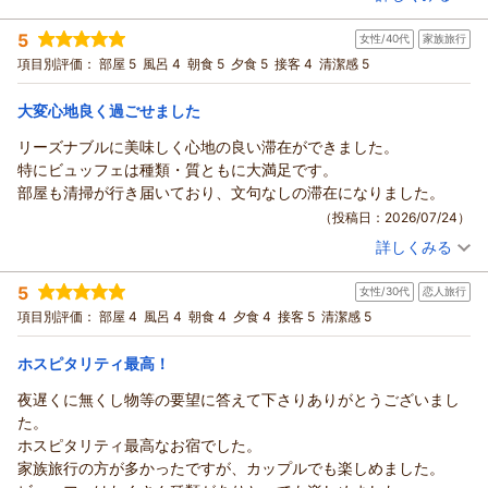
宿泊時期：
2026年07月宿泊 (家族旅行)
投稿者：
タツさん
(男性/60代)
5
女性/40代
家族旅行
宿泊プラン：
和歌山県大阪府奈良県三重県在住の皆様限定プラン♪秘密の2つ
の特典付き♪
ツイン
朝・夕
項目別評価：
部屋 5
風呂 4
朝食 5
夕食 5
接客 4
清潔感 5
宿泊価格帯：
15,001～16,000円(大人一人あたり/税込)
大変心地良く過ごせました
リーズナブルに美味しく心地の良い滞在ができました。
特にビュッフェは種類・質ともに大満足です。
部屋も清掃が行き届いており、文句なしの滞在になりました。
（投稿日：2026/07/24）
詳しくみる
宿泊時期：
2026年05月宿泊 (家族旅行)
投稿者：
まゆさん
(女性/40代)
5
女性/30代
恋人旅行
宿泊プラン：
＜ビュッフェ＞直前割【日にちが合えば超ラッキー♪】ショー
トステイdeお得♪
ツイン
朝・夕
項目別評価：
部屋 4
風呂 4
朝食 4
夕食 4
接客 5
清潔感 5
宿泊価格帯：
12,001～13,000円(大人一人あたり/税込)
ホスピタリティ最高！
白浜古賀の井リゾート＆スパからの返信
夜遅くに無くし物等の要望に答えて下さりありがとうございまし
まゆ様
た。
この度は白浜古賀の井リゾート＆スパにご宿泊いただき、誠に
ホスピタリティ最高なお宿でした。
ありがとうございます。
家族旅行の方が多かったですが、カップルでも楽しめました。
「リーズナブルに美味しく心地の良い滞在ができた」とのお言