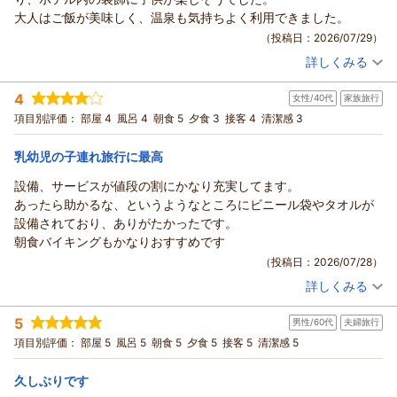
大人はご飯が美味しく、温泉も気持ちよく利用できました。
（投稿日：2026/07/29）
詳しくみる
宿泊時期：
2026年05月宿泊 (子連れ旅行)
投稿者：
なさん
(女性/30代)
4
女性/40代
家族旅行
宿泊プラン：
＜ビュッフェ＞★KANGAアロマトリートメント40分付★ココ
ロもカラダもリラックスな休日
ツイン
朝・夕
項目別評価：
部屋 4
風呂 4
朝食 5
夕食 3
接客 4
清潔感 3
宿泊価格帯：
30,001円以上(大人一人あたり/税込)
乳幼児の子連れ旅行に最高
設備、サービスが値段の割にかなり充実してます。
あったら助かるな、というようなところにビニール袋やタオルが
設備されており、ありがたかったです。
朝食バイキングもかなりおすすめです
（投稿日：2026/07/28）
詳しくみる
宿泊時期：
2026年07月宿泊 (家族旅行)
投稿者：
はにたんさん
(女性/40代)
5
男性/60代
夫婦旅行
宿泊プラン：
＜ビュッフェ＞ワクワクが止まらない！海と空、煌めく景色と
共に味わう料理たち♪
和洋室
朝・夕
項目別評価：
部屋 5
風呂 5
朝食 5
夕食 5
接客 5
清潔感 5
宿泊価格帯：
21,001～22,000円(大人一人あたり/税込)
久しぶりです