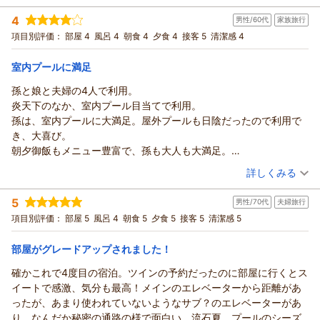
などはすばらしく、楽しい食事時間を過ごせました。
宿泊時期：
2026年07月宿泊 (家族旅行)
ったです！
しく頂きました。
4
男性/60代
家族旅行
投稿者：
nobu3さん
(男性/50代)
厳しいことも言いましたが、来年もお世話になりたいと思います
朝は朝で、だし巻き玉子もなかなかいただけず…… 急いで焼かれ
夕食後にはハンドメイドアクセサリーとかも体験出来て、大浴場
宿泊プラン：
和歌山県大阪府奈良県三重県在住の皆様限定プラン♪秘密の2つ
項目別評価：
部屋 4
風呂 4
朝食 4
夕食 4
接客 5
清潔感 4
ので、引き続き素敵なホテルを維持していただければと思いま
ているので、形もぐちゃぐちゃ……
も露天風呂も快適で翌朝の朝食をしっかり取って早めに帰宅。
の特典付き♪
ツイン
朝・夕
す。
夜も朝も、焼き担当の調理人さんは疲弊して、声をかけても返事
楽しい休日になりました
宿泊価格帯：
21,001～22,000円(大人一人あたり/税込)
室内プールに満足
はなく、目もあわさず…… なぜかこちらが遠慮がちに料理を待た
ないといけない空気がストレスでした。
孫と娘と夫婦の4人で利用。
楽しみの食事がゆっくりできず、非常に残念でした。
炎天下のなか、室内プール目当てで利用。
最後に、
孫は、室内プールに大満足。屋外プールも日陰だったので利用で
大浴場の露天風呂が熱すぎました。
き、大喜び。
皆さん、熱い熱い！と、足をつけるだけで退散していました。
朝夕御飯もメニュー豊富で、孫も大人も大満足。
(指摘して、夜や朝には適温にされていました)
また利用したい宿です。
（投稿日：2026/08/03）
詳しくみる
宿泊時期：
2026年07月宿泊 (家族旅行)
5
男性/70代
夫婦旅行
投稿者：
かっちゃんさん
(男性/60代)
宿泊プラン：
＜ビュッフェ＞ワクワクが止まらない！海と空、煌めく景色と
項目別評価：
部屋 5
風呂 4
朝食 5
夕食 5
接客 5
清潔感 5
共に味わう料理たち♪
4ベッド
朝・夕
宿泊価格帯：
21,001～22,000円(大人一人あたり/税込)
部屋がグレードアップされました！
確かこれで4度目の宿泊。ツインの予約だったのに部屋に行くとス
イートで感激、気分も最高！メインのエレベーターから距離があ
ったが、あまり使われていないようなサブ？のエレベーターがあ
り、なんだか秘密の通路の様で面白い。流石夏、プールのシーズ