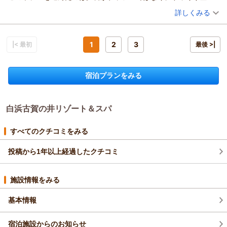
白浜古賀の井リゾート＆スパ
お部屋からの景色をお楽しみいただき、「絶景」とのお言葉を
て懐石を頂けるのがよかったからです。
（投稿日：2026/07/18）
宮本
詳しくみる
頂戴できましたこと、大変嬉しく存じます。
レストランの従業員の女性もきめ細やかにサービスをしてくださ
また、ご夕食の少量美食会席につきましても、夏の味覚である
（返信日：2026/07/22）
宿泊時期：
2026年06月宿泊 (一人旅)
ったりお声がけをしてくださりとても満足できました。
鮎の炭火焼や、冷製とうもろこしのすり流しをお気に召してい
投稿者：
くんちゃんさん
(女性/70代)
もちろんお食事はどれも見た目も味も趣向もすべてに満足しまし
宿泊プラン：
◆＜日本料理（和食）＞【一人旅応援】自分へのご褒美に♪ひ
1
2
3
ただけたとのこと、料理長をはじめ調理スタッフにとりまして
|< 最初
最後 >|
た。
とりで気まま旅♪
ダブル
朝・夕
何よりの励みでございます。
これからも家族とは別に一人で一年に一度くらいは行こうと思っ
宿泊価格帯：
30,001円以上(大人一人あたり/税込)
お客様のお言葉を励みに、これからも心を込めたおもてなし
ています。
宿泊プランをみる
と、四季折々の味覚をお楽しみいただけるお料理をご提供でき
白浜古賀の井リゾート＆スパからの返信
るよう努めてまいります。
また季節を変えて白浜へお越しの際にも、ぜひ当館へお立ち寄
くんちゃん様
りくださいませ。
白浜古賀の井リゾート＆スパ
このたびはお誕生日という大切なご旅行に、白浜古賀の井リゾ
スタッフ一同、心よりお待ち申し上げております。
ート＆スパをお選びいただき、誠にありがとうございます。
白浜古賀の井リゾート＆スパ
また、ご丁寧なご感想をお寄せいただきましたこと、心より御
すべてのクチコミをみる
宮本
礼申し上げます。
今回はご自身のお誕生日をゆっくりとお過ごしいただくために
投稿から1年以上経過したクチコミ
（返信日：2026/07/22）
お越しいただけたとのこと、大切な節目に再び当館をお選びい
ただけましたことを大変光栄に存じます。
施設情報をみる
ご夕食では、落ち着いた雰囲気の中で会席料理をごゆっくりお
楽しみいただき、お料理の見た目や味、趣向に至るまでご満足
基本情報
いただけたとのお言葉を頂戴し、大変嬉しく拝読いたしまし
た。
宿泊施設からのお知らせ
また、レストランスタッフの接遇につきましても温かいお褒め