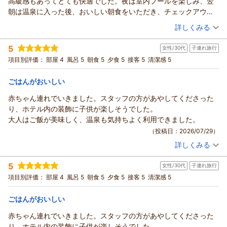
高級感もあってとても快適でした。夜は室内プールを楽しみ、翌
朝は温泉に入った後、おいしい朝食をいただき、チェックアウト
までホテルのプールで思う存分泳いで過ごしました。
（投稿日：2026/07/29）
詳しくみる
何より孫たちが大喜びで、終始テンションが高く、とても楽しそ
宿泊時期：
2026年07月宿泊 (家族旅行)
うな姿を見て、私も本当に幸せな気持ちになりました。お食事も
5
女性/30代
子連れ旅行
投稿者：
まみーさん
(女性/60代)
とても美味しく、好きなものを好きなだけ食べる孫たちの笑顔を
宿泊プラン：
◆＜ビュッフェ＞【禁煙】ニコニコパンダルーム♪可愛いパン
項目別評価：
部屋 4
風呂 5
朝食 5
夕食 5
接客 5
清潔感 5
見て、「来てよかった」と心から思いました。
ダがお出迎え
ツイン
朝・夕
翌日は車で白良浜へ行き、海水浴も楽しむことができ、二日間と
宿泊価格帯：
20,001～21,000円(大人一人あたり/税込)
ごはんがおいしい
ても充実した時間を過ごせました。
スタッフの皆さまにも親切に対応していただき、心より感謝して
赤ちゃん連れでいきました。スタッフの方があやしてくださった
おります。またぜひ宿泊したいと思います。ありがとうございま
り、ホテル内の装飾に子供が楽しそうでした。
した。
大人はご飯が美味しく、温泉も気持ちよく利用できました。
（投稿日：2026/07/29）
詳しくみる
宿泊時期：
2026年05月宿泊 (子連れ旅行)
投稿者：
なさん
(女性/30代)
5
女性/30代
子連れ旅行
宿泊プラン：
◆＜ビュッフェ＞【一人旅応援】自分へのご褒美に♪ひとりで
気まま旅♪
ダブル
朝・夕
項目別評価：
部屋 4
風呂 5
朝食 5
夕食 5
接客 5
清潔感 5
宿泊価格帯：
29,001～30,000円(大人一人あたり/税込)
ごはんがおいしい
赤ちゃん連れでいきました。スタッフの方があやしてくださった
り、ホテル内の装飾に子供が楽しそうでした。