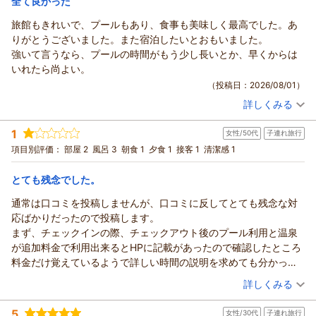
全て良かった
旅館もきれいで、プールもあり、食事も美味しく最高でした。あ
りがとうございました。また宿泊したいとおもいました。
強いて言うなら、プールの時間がもう少し長いとか、早くからは
いれたら尚よい。
（投稿日：2026/08/01）
詳しくみる
宿泊時期：
2026年07月宿泊 (子連れ旅行)
投稿者：
ひらのさん
(女性/40代)
1
女性/50代
子連れ旅行
宿泊プラン：
【じゃらんスペシャルウィーク】＜ビュッフェ＞メディアで話
題の「川久ミュージアム」入館チケット付き
ツイン
朝・夕
項目別評価：
部屋 2
風呂 3
朝食 1
夕食 1
接客 1
清潔感 1
宿泊価格帯：
21,001～22,000円(大人一人あたり/税込)
とても残念でした。
通常は口コミを投稿しませんが、口コミに反してとても残念な対
応ばかりだったので投稿します。
まず、チェックインの際、チェックアウト後のプール利用と温泉
が追加料金で利用出来るとHPに記載があったので確認したところ
料金だけ覚えているようで詳しい時間の説明を求めても分かって
いないようでした。
（投稿日：2026/07/31）
詳しくみる
その後、部屋入り、部屋は古いが掃除は綺麗にされていると口コ
宿泊時期：
2026年07月宿泊 (子連れ旅行)
ミで読んでいたので今回安心して予約しましたが、洗面台にちぢ
5
女性/30代
子連れ旅行
投稿者：
araさん
(女性/50代)