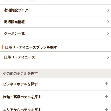
のお言葉をいただき、大変光栄に存じます。
これからも特別な時間をお過ごしいただける宿であり続けられ
宿泊施設ブログ
るよう、より一層のおもてなしに努めてまいります。
また来年のお誕生日にもお迎えできますことを、スタッフ一同
周辺観光情報
心よりお待ち申し上げております。
白浜古賀の井リゾート＆スパ
クーポン一覧
宮本
（返信日：2026/07/22）
日帰り・デイユースプランを探す
日帰り・デイユース
その他のホテルを探す
ビジネスホテルを探す
旅館・高級ホテルを探す
和歌山県
エリアからホテルを探す
白浜・龍神
和歌山県