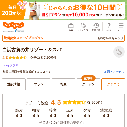
じゃらん
お得な特典をみる
白浜古賀の井リゾート＆スパ
(
クチコミ3,900件
)
4.5
ハイクラス
和歌山県西牟婁郡白浜町３２１２－１
地図・アクセス
配布中
施設情報
プラン
写真
クーポン
クチコミ
4.5
クチコミ総合
(3,900件)
部屋
朝食
接客
風呂
夕食
清潔感
4.4
4.5
4.4
4.5
4.5
4.4
※｢普通=3.0｣が評価時の基準です。