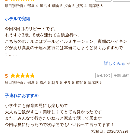
れた太い毛が見える箇所に残っており、まだ残念な気分。
宿泊プラン：
＜ビュッフェ＞夕食17：00スタートでお得！室数限定＆お日に
項目別評価：
部屋 4
風呂 4
朝食 5
夕食 5
接客 4
清潔感 3
極め付けは、夕食時に渡り廊下の先の遠いテーブル席に案内さ
ち限定☆潮風香る南紀の旅♪
ツイン
朝・夕
れ、空くのを待つのでビュッフェ台に近い席にして欲しい旨依頼
宿泊価格帯：
17,001～18,000円(大人一人あたり/税込)
ホテルで完結
すると嫌そうに断られました。
結局、席が空いていたので案内されました。レストランの責任者
今回3回目のリピートです。
風の男性は次の日の朝食にもいましたが、入店の際、挨拶すら目
もうすぐ3歳、8歳を連れて白浜旅行へ。
を合わさずの態度でした。
こちらのホテルにはプールとイルミネーション、夜朝のバイキン
色々なホテルに宿泊してきましたが、レストラン従業員にこのよ
グがあり真夏の子連れ旅行には本当にちょうど良くおすすめで
うな接客をされたのは初めてです。非常に残念でした。
す。
夏休みで混雑しているからこそ、掃除や接客の見直しをされては
チェックインは15時以降ですが、14時から屋内・屋外プールが利
（投稿日：2026/07/29）
詳しくみる
いかがでしょうか。
用可能です。プールに入っている間はフロントで荷物も預かって
宿泊時期：
2026年07月宿泊 (子連れ旅行)
くれて、その後部屋まで運んで下さってました。
5
女性/30代
子連れ旅行
投稿者：
ちひろさん
(女性/30代)
屋内プールは温泉と脱衣所が共通になっており、プールを上がっ
宿泊プラン：
和歌山県大阪府奈良県三重県在住の皆様限定プラン♪秘密の2つ
項目別評価：
部屋 5
風呂 5
朝食 5
夕食 5
接客 5
清潔感 5
てそのままお風呂に行けます。
の特典付き♪
ツイン
朝・夕
夜８から10時は屋内プールがナイトプールに変わり、うちは入り
宿泊価格帯：
18,001～19,000円(大人一人あたり/税込)
子連れにおすすめ
ませんでしたが子供達は綺麗！と興味津々でした。
バイキングも新鮮なマグロをはじめライブキッチンの種類も十分
小学生にも保育園児にも楽しめて
です。ビンとパウチの離乳食もあり、赤ちゃん連れも多く利用し
大人もご飯がすごく美味しくてとても良かったです！
ています。
また、みんなで行きたいねっと家族で話して居ます！
夜ご飯の後は敷地内のイルミネーションを楽しみあっという間に
今回は夏に行ったので次は冬でもいいねって言ってます！
寝る時間になります。
（投稿日：2026/07/29）