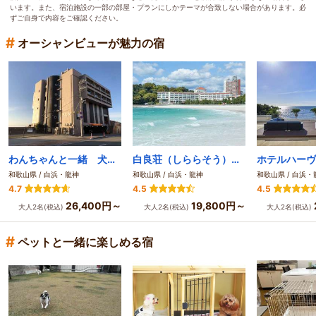
います。また、宿泊施設の一部の部屋・プランにしかテーマが合致しない場合があります。必
ずご自身で内容をご確認ください。
#
オーシャンビューが魅力の宿
わんちゃんと一緒 犬御殿
白良荘（しららそう）グランドホテル
和歌山県 / 白浜・龍神
和歌山県 / 白浜・龍神
和歌山県 / 白浜・
4.7
4.5
4.5
26,400円～
19,800円～
大人2名(税込)
大人2名(税込)
大人2名(税込)
#
ペットと一緒に楽しめる宿