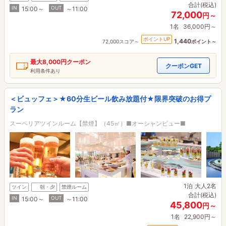
合計(税込)
IN
OUT
15:00～
～11:00
72,000
円～
1名
36,000円～
ポイントUP
1,440
72,000スコア～
ポイント～
最大
8,000円
クーポン
クーポンGET
利用条件あり
＜ビュッフェ＞★60分生ビール飲み放題付★限界突破のお得プ
ラン
スーペリアツインルーム【禁煙】（45㎡）■オーシャンビュー■
1泊
大人2名
ツイン
朝・夕
禁煙ルーム
合計(税込)
IN
OUT
15:00～
～11:00
45,800
円～
1名
22,900円～