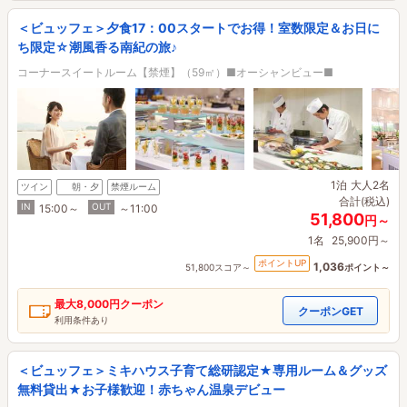
＜ビュッフェ＞夕食17：00スタートでお得！室数限定＆お日に
ち限定☆潮風香る南紀の旅♪
コーナースイートルーム【禁煙】（59㎡）■オーシャンビュー■
1泊
大人2名
ツイン
朝・夕
禁煙ルーム
合計(税込)
IN
OUT
15:00～
～11:00
51,800
円～
1名
25,900円～
ポイントUP
1,036
51,800スコア～
ポイント～
最大
8,000円
クーポン
クーポンGET
利用条件あり
＜ビュッフェ＞ミキハウス子育て総研認定★専用ルーム＆グッズ
無料貸出★お子様歓迎！赤ちゃん温泉デビュー