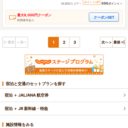
ポイントUP
696
34,800スコア～
ポイント～
最大
8,000円
クーポン
クーポンGET
利用条件あり
1
2
3
|< 最初
< 前へ
次へ >
最後 >|
宿泊と交通のセットプランを探す
宿泊 ＋ JAL/ANA 航空券
宿泊 ＋ JR 新幹線・特急
施設情報をみる