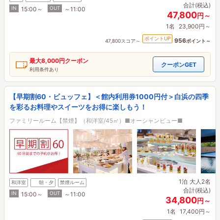
合計(税込)
IN
OUT
15:00～
～11:00
47,800
円～
1名
23,900円～
ポイントUP
956
47,800スコア～
ポイント～
最大
8,000円
クーポン
クーポンGET
利用条件あり
【早期割60・ビュッフェ】＜館内利用券1000円付＞白浜の四季
を彩るお料理やスイーツをお得に楽しもう！
ファミリールーム【禁煙】（和洋室/45㎡）■オーシャンビュー■
1泊
大人2名
和洋室
朝・夕
禁煙ルーム
合計(税込)
IN
OUT
15:00～
～11:00
34,800
円～
1名
17,400円～