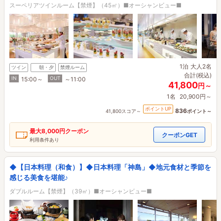
スーペリアツインルーム【禁煙】（45㎡）■オーシャンビュー■
1泊
大人2名
ツイン
朝・夕
禁煙ルーム
合計(税込)
IN
OUT
15:00～
～11:00
41,800
円～
1名
20,900円～
ポイントUP
836
41,800スコア～
ポイント～
最大
8,000円
クーポン
クーポンGET
利用条件あり
◆【日本料理（和食）】◆日本料理「神島」◆地元食材と季節を
感じる美食を堪能♪
ダブルルーム【禁煙】（39㎡）■オーシャンビュー■