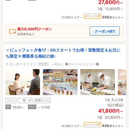
27,800
円～
1名
13,900円～
ポイントUP
556
27,800スコア～
ポイント～
最大
8,000円
クーポン
クーポンGET
利用条件あり
＜ビュッフェ＞夕食17：00スタートでお得！室数限定＆お日に
ち限定☆潮風香る南紀の旅♪
スタンダードツイン【禁煙】（45㎡）■オーシャンビュー■
1泊
大人2名
ツイン
朝・夕
禁煙ルーム
合計(税込)
IN
OUT
15:00～
～11:00
41,800
円～
1名
20,900円～
ポイントUP
836
41,800スコア～
ポイント～