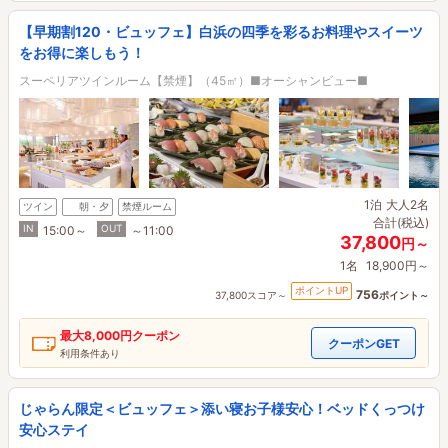
【早期割120・ビュッフェ】白浜の四季を彩るお料理やスイーツ
をお得に楽しもう！
スーペリアツインルーム【禁煙】（45㎡）■オーシャンビュー■
1泊
大人2名
ツイン
朝・夕
禁煙ルーム
合計(税込)
IN
OUT
15:00～
～11:00
37,800
円～
1名
18,900円～
ポイントUP
756
37,800スコア～
ポイント～
最大
8,000円
クーポン
クーポンGET
利用条件あり
じゃらん限定＜ビュッフェ＞添い寝お子様安心！ベッドくっつけ
安心ステイ