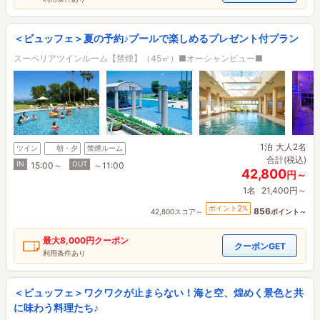
＜ビュッフェ＞夏の予約♪プールで楽しめるプレゼント付プラン
スーペリアツインルーム【禁煙】（45㎡）■オーシャンビュー■
1泊
大人2名
ツイン
朝・夕
禁煙ルーム
合計(税込)
IN
OUT
15:00～
～11:00
42,800
円～
1名
21,400円～
2
ポイント
%
856
42,800スコア～
ポイント～
最大
8,000円
クーポン
クーポンGET
利用条件あり
＜ビュッフェ＞ワクワクが止まらない！海と空、煌めく景色と共
に味わう料理たち♪