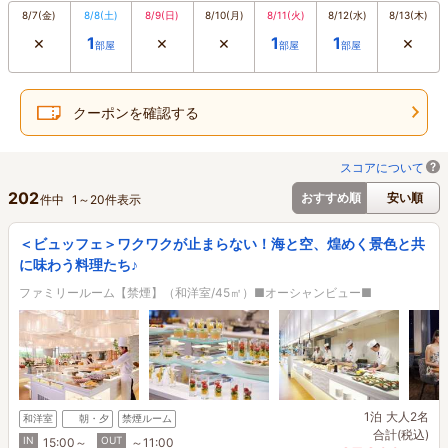
8/7
(金)
8/8
(土)
8/9
(日)
8/10
(月)
8/11
(火)
8/12
(水)
8/13
(木)
×
×
×
×
1
1
1
部屋
部屋
部屋
クーポンを確認する
スコアについて
202
おすすめ順
安い順
件中
1
～
20
件表示
＜ビュッフェ＞ワクワクが止まらない！海と空、煌めく景色と共
に味わう料理たち♪
ファミリールーム【禁煙】（和洋室/45㎡）■オーシャンビュー■
1泊
大人2名
和洋室
朝・夕
禁煙ルーム
合計(税込)
IN
OUT
15:00～
～11:00