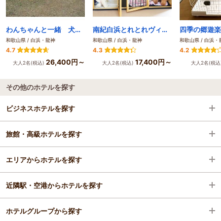
わんちゃんと一緒 犬御殿
南紀白浜とれとれヴィレッジ
四季の郷遊楽
和歌山県 / 白浜・龍神
和歌山県 / 白浜・龍神
和歌山県 / 白浜・
4.7
4.3
4.2
26,400円～
17,400円～
大人2名(税込)
大人2名(税込)
大人2名(税込
その他のホテルを探す
ビジネスホテルを探す
旅館・高級ホテルを探す
和歌山県
エリアからホテルを探す
白浜・龍神
和歌山県
近隣駅・空港からホテルを探す
白浜・南部・田辺
和歌山県
ホテルグループから探す
白浜駅
白浜・龍神
白浜駅