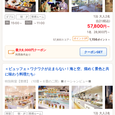
1泊
大人2名
ダブル
朝・夕
禁煙ルーム
合計(税込)
IN
OUT
15:00～
～11:00
57,800
円～
1名
28,900円～
ポイントUP
1,156
57,800スコア～
ポイント～
最大
8,000円
クーポン
クーポンGET
利用条件あり
＜ビュッフェ＞ワクワクが止まらない！海と空、煌めく景色と共
に味わう料理たち♪
特別和室【禁煙】（10畳＋６畳の二間）■オーシャンビュー■
1泊
大人2名
和室
朝・夕
禁煙ルーム