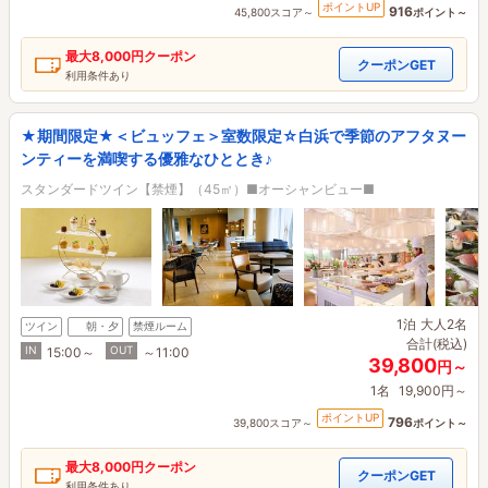
ポイントUP
916
45,800スコア～
ポイント～
最大
8,000円
クーポン
クーポンGET
利用条件あり
★期間限定★＜ビュッフェ＞室数限定☆白浜で季節のアフタヌー
ンティーを満喫する優雅なひととき♪
スタンダードツイン【禁煙】（45㎡）■オーシャンビュー■
1泊
大人2名
ツイン
朝・夕
禁煙ルーム
合計(税込)
IN
OUT
15:00～
～11:00
39,800
円～
1名
19,900円～
ポイントUP
796
39,800スコア～
ポイント～
最大
8,000円
クーポン
クーポンGET
利用条件あり