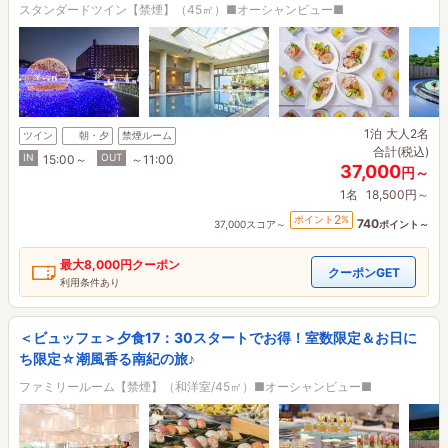
スタンダードツイン【禁煙】（45㎡）■オーシャンビュー■
1泊
大人2名
ツイン
朝・夕
禁煙ルーム
合計(税込)
IN
OUT
15:00～
～11:00
37,000
円～
1名
18,500円～
2
ポイント
%
740
37,000スコア～
ポイント～
最大
8,000円
クーポン
クーポンGET
利用条件あり
＜ビュッフェ＞夕食17：30スタートでお得！室数限定＆お日に
ち限定☆潮風香る南紀の旅♪
ファミリールーム【禁煙】（和洋室/45㎡）■オーシャンビュー■