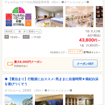
ウェルカムベビーのお宿認定和洋室（45㎡）■オーシャンビュー■
1泊
大人2名
和洋室
朝・夕
禁煙ルーム
合計(税込)
IN
OUT
15:00～
～11:00
43,800
円～
1名
21,900円～
ポイントUP
876
43,800スコア～
ポイント～
最大
8,000円
クーポン
クーポンGET
利用条件あり
◆【素泊まり】行動派におススメ♪気ままに自遊時間★南紀白浜
を遊びつくそう
ダブルルーム【禁煙】（39㎡）■オーシャンビュー■