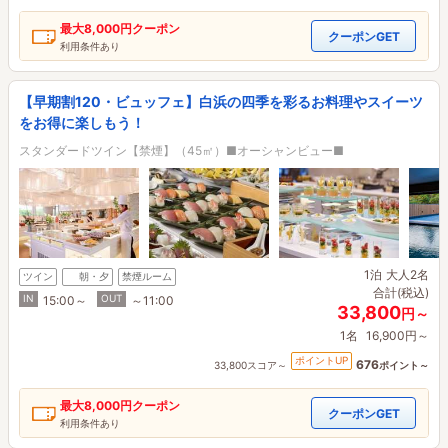
最大
8,000円
クーポン
クーポンGET
利用条件あり
【早期割120・ビュッフェ】白浜の四季を彩るお料理やスイーツ
をお得に楽しもう！
スタンダードツイン【禁煙】（45㎡）■オーシャンビュー■
1泊
大人2名
ツイン
朝・夕
禁煙ルーム
合計(税込)
IN
OUT
15:00～
～11:00
33,800
円～
1名
16,900円～
ポイントUP
676
33,800スコア～
ポイント～
最大
8,000円
クーポン
クーポンGET
利用条件あり