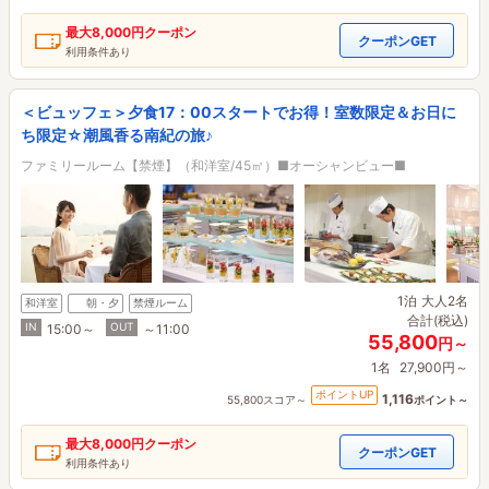
最大
8,000円
クーポン
クーポンGET
利用条件あり
＜ビュッフェ＞夕食17：00スタートでお得！室数限定＆お日に
ち限定☆潮風香る南紀の旅♪
ファミリールーム【禁煙】（和洋室/45㎡）■オーシャンビュー■
1泊
大人2名
和洋室
朝・夕
禁煙ルーム
合計(税込)
IN
OUT
15:00～
～11:00
55,800
円～
1名
27,900円～
ポイントUP
1,116
55,800スコア～
ポイント～
最大
8,000円
クーポン
クーポンGET
利用条件あり