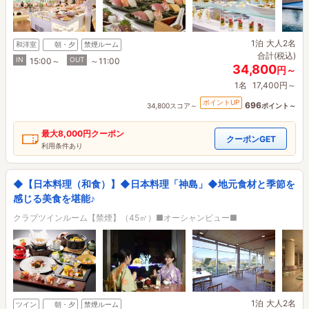
1泊
大人2名
和洋室
朝・夕
禁煙ルーム
合計(税込)
IN
OUT
15:00～
～11:00
34,800
円～
1名
17,400円～
ポイントUP
696
34,800スコア～
ポイント～
最大
8,000円
クーポン
クーポンGET
利用条件あり
◆【日本料理（和食）】◆日本料理「神島」◆地元食材と季節を
感じる美食を堪能♪
クラブツインルーム【禁煙】（45㎡）■オーシャンビュー■
1泊
大人2名
ツイン
朝・夕
禁煙ルーム