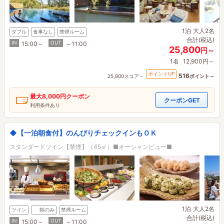
1泊
大人2名
ダブル
食事なし
禁煙ルーム
合計(税込)
IN
OUT
15:00～
～11:00
25,800
円～
1名
12,900円～
ポイントUP
516
25,800スコア～
ポイント～
最大
8,000円
クーポン
クーポンGET
利用条件あり
◆【一泊朝食付】のんびりチェックインもＯＫ
スタンダードツイン【禁煙】（45㎡）■オーシャンビュー■
1泊
大人2名
ツイン
朝のみ
禁煙ルーム
合計(税込)
IN
OUT
15:00～
～11:00