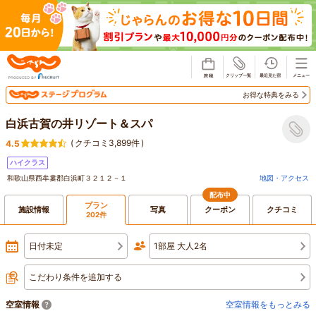
じゃらん
お得な特典をみる
白浜古賀の井リゾート＆スパ
(
クチコミ3,899件
)
4.5
ハイクラス
和歌山県西牟婁郡白浜町３２１２－１
地図・アクセス
配布中
プラン
施設情報
写真
クーポン
クチコミ
202件
日付未定
1部屋 大人2名
こだわり条件を追加する
空室情報
空室情報をもっとみる