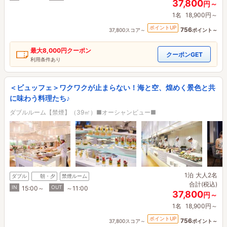
37,800
円～
1名
18,900円～
ポイントUP
756
37,800スコア～
ポイント～
最大
8,000円
クーポン
クーポンGET
利用条件あり
＜ビュッフェ＞ワクワクが止まらない！海と空、煌めく景色と共
に味わう料理たち♪
ダブルルーム【禁煙】（39㎡）■オーシャンビュー■
1泊
大人2名
ダブル
朝・夕
禁煙ルーム
合計(税込)
IN
OUT
15:00～
～11:00
37,800
円～
1名
18,900円～
ポイントUP
756
37,800スコア～
ポイント～