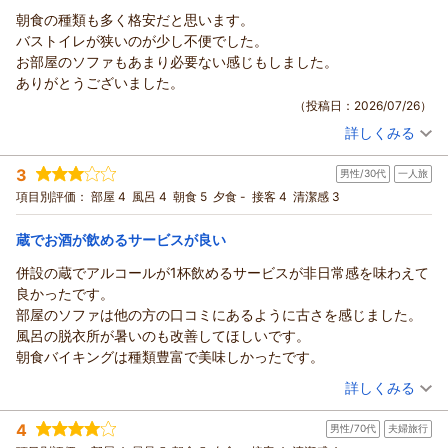
朝食の種類も多く格安だと思います。
バストイレが狭いのが少し不便でした。
お部屋のソファもあまり必要ない感じもしました。
ありがとうございました。
（投稿日：2026/07/26）
詳しくみる
宿泊時期：
2026年07月宿泊 (恋人旅行)
投稿者：
ヤマさん
(女性/50代)
3
男性/30代
一人旅
宿泊プラン：
＜朝食付＞☆スタンダードプラン☆ 男女別大浴場・サウナ・コ
インランドリー完備！蔵BARも!!
シングル
朝のみ
項目別評価：
部屋 4
風呂 4
朝食 5
夕食 -
接客 4
清潔感 3
宿泊価格帯：
10,001～11,000円(大人一人あたり/税込)
蔵でお酒が飲めるサービスが良い
併設の蔵でアルコールが1杯飲めるサービスが非日常感を味わえて
良かったです。
部屋のソファは他の方の口コミにあるように古さを感じました。
風呂の脱衣所が暑いのも改善してほしいです。
朝食バイキングは種類豊富で美味しかったです。
（投稿日：2026/07/26）
詳しくみる
宿泊時期：
2026年07月宿泊 (一人旅)
4
男性/70代
夫婦旅行
投稿者：
とらべんだーさん
(男性/30代)