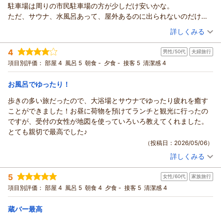
駐車場は周りの市民駐車場の方が少しだけ安いかな。
ただ、サウナ、水風呂あって、屋外あるのに出られないのだけは
残念。
（投稿日：2026/05/07）
詳しくみる
せっかくサウナあって、水風呂あって、屋外で休めないのはマイ
宿泊時期：
2026年04月宿泊 (出張)
ナス。
4
男性/50代
夫婦旅行
投稿者：
ウニボウズさん
(男性/50代)
宿泊プラン：
＜素泊まり＞☆スタンダードプラン☆ 男女別大浴場・サウナ・
項目別評価：
部屋 4
風呂 5
朝食 -
夕食 -
接客 5
清潔感 4
コインランドリー完備！蔵BARも!!
シングル
食事なし
宿泊価格帯：
9,001～10,000円(大人一人あたり/税込)
お風呂でゆったり！
歩きの多い旅だったので、大浴場とサウナでゆったり疲れを癒す
ことができました！お昼に荷物を預けてランチと観光に行ったの
ですが、受付の女性が地図を使っていろいろ教えてくれました。
とても親切で最高でした♪
（投稿日：2026/05/06）
詳しくみる
宿泊時期：
2026年05月宿泊 (夫婦旅行)
投稿者：
ナッチビーさん
(男性/50代)
5
女性/60代
家族旅行
宿泊プラン：
＜素泊まり＞早割♪早得☆30日前までのお申込み限定☆
ツイン
食事なし
項目別評価：
部屋 4
風呂 5
朝食 4
夕食 -
接客 5
清潔感 4
宿泊価格帯：
11,001～12,000円(大人一人あたり/税込)
蔵バー最高