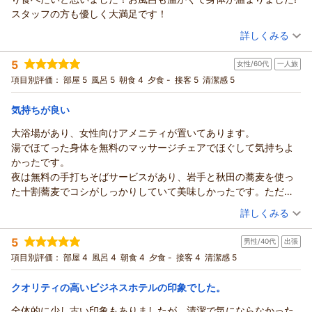
地」ということで餅膳を提供しながら地元のお酒を愉しめる蔵元
スタッフの方も優しく大満足です！
直営のレストランや餅文化伝承に取り組む飲食店があり、ホテル
（投稿日：2026/01/31）
詳しくみる
を拠点にのんびりと徒歩圏内のこだわりの店を飲み歩くというこ
宿泊時期：
2026年01月宿泊 (一人旅)
とがここ数年の愉しみになってます（笑）
5
女性/60代
一人旅
投稿者：
ゆめたそさん
(女性/30代)
宿泊プラン：
＜朝食付＞☆スタンダードプラン☆ 男女別大浴場・サウナ・コ
項目別評価：
部屋 5
風呂 5
朝食 4
夕食 -
接客 5
清潔感 5
インランドリー完備！蔵BARも!!
シングル
朝のみ
宿泊価格帯：
8,001～9,000円(大人一人あたり/税込)
気持ちが良い
大浴場があり、女性向けアメニティが置いてあります。
湯でほてった身体を無料のマッサージチェアでほぐして気持ちよ
かったです。
夜は無料の手打ちそばサービスがあり、岩手と秋田の蕎麦を使っ
た十割蕎麦でコシがしっかりしていて美味しかったです。ただし
キンキンに冷えてます。
（投稿日：2026/01/30）
詳しくみる
十割蕎麦はのびやすいので冷やして出すことになっているとのこ
宿泊時期：
2026年01月宿泊 (一人旅)
とです。
5
男性/40代
出張
投稿者：
中熊猫さん
(女性/60代)
冷えたので大浴場に行き気持ちよくなったので美味しそうなおで
宿泊プラン：
＜朝食付＞☆スタンダードプラン☆ 男女別大浴場・サウナ・コ
項目別評価：
部屋 4
風呂 4
朝食 4
夕食 -
接客 4
清潔感 5
んを食べたいとまた寄りましたら8時半でラストオーダー、間に合
インランドリー完備！蔵BARも!!
シングル
朝のみ
いませんでした。
宿泊価格帯：
8,001～9,000円(大人一人あたり/税込)
クオリティの高いビジネスホテルの印象でした。
また蔵を改装したバーがありビールなど、一杯無料です。
朝食は普通。
全体的に少し古い印象もありましたが、清潔で気にならなかった