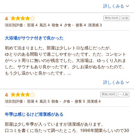
詳しくみる
宿泊時期：
2026年06月宿泊 (一人旅)
投稿者：
昌吉屋さん
(男性/40代)
4
男性/50代
出張
宿泊プラン：
＜朝食付＞☆スタンダードプラン☆ 男女別大浴場・サウナ・コ
インランドリー完備！蔵BARも!!
シングル
朝のみ
項目別評価：
部屋 4
風呂 4
朝食 4
夕食 -
接客 4
清潔感 3
宿泊価格帯：
9,001～10,000円(大人一人あたり/税込)
大浴場がサウナ付きで良かった
初めて泊まりました。部屋は少しレトロな感じだったが、
ゆとりのある間取りで過ごしやすかったです。ただ、コンセント
がベット周りに無いのが残念でした。大浴場は、ゆっくり入れま
した。サウナもあり良かったです。少しお湯がぬるかったので、
もう少し温かいと良かったです。
朝食や宿泊サービスも充実してたので、次回も泊まりたいと思い
（投稿日：2026/07/05）
詳しくみる
ました。
宿泊時期：
2026年07月宿泊 (出張)
4
男性/40代
一人旅
投稿者：
SHUさん
(男性/50代)
宿泊プラン：
＜朝食付＞☆スタンダードプラン☆ 男女別大浴場・サウナ・コ
項目別評価：
部屋 4
風呂 5
朝食 -
夕食 -
接客 5
清潔感 4
インランドリー完備！蔵BARも!!
シングル
朝のみ
宿泊価格帯：
11,001～12,000円(大人一人あたり/税込)
年季は感じるけど清潔感がある
部屋は少し年季が入っていますが清潔感があります。
口コミを書くに当たって調べたところ、1996年開業らしいので30