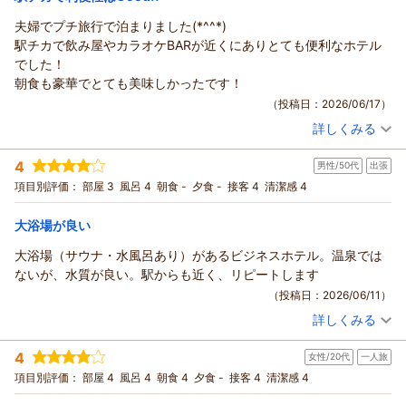
ブンが2、3分程歩くとあります。駅と反対方向は21時過ぎで人通
りが全然なくセブンイレブンに他の客の姿はありませんでした。
夫婦でプチ旅行で泊まりました(*^^*)
ローソンは周りに飲食店が多いためか盛況でした。
駅チカで飲み屋やカラオケBARが近くにありとても便利なホテル
駅方面に多くある飲食店は団体客が多く、土日は予約でいっぱい
でした！
だったり既に満席だったりでほとんど入れませんでした。
朝食も豪華でとても美味しかったです！
ホテル1階にある食事処を利用すればよかったと思います。
（投稿日：2026/06/17）
中尊寺に行く方は、土日の朝9時台は盛岡行き(平泉行き)の電車が
詳しくみる
なく一ノ関駅から中尊寺までバス移動になります。電車移動の方
宿泊時期：
2026年06月宿泊 (夫婦旅行)
投稿者：
シュラさん
(女性/40代)
は8時半前にはチェックアウトした方が良いです。
4
男性/50代
出張
宿泊プラン：
＜朝食付＞☆スタンダードプラン☆ 男女別大浴場・サウナ・コ
一ノ関に泊まるのであれば良いホテルだと思います。
インランドリー完備！蔵BARも!!
ツイン
朝のみ
項目別評価：
部屋 3
風呂 4
朝食 -
夕食 -
接客 4
清潔感 4
宿泊価格帯：
11,001～12,000円(大人一人あたり/税込)
大浴場が良い
大浴場（サウナ・水風呂あり）があるビジネスホテル。温泉では
ないが、水質が良い。駅からも近く、リピートします
（投稿日：2026/06/11）
詳しくみる
宿泊時期：
2026年06月宿泊 (出張)
投稿者：
harayokohaさん
(男性/50代)
4
女性/20代
一人旅
宿泊プラン：
＜素泊まり＞☆スタンダードプラン☆ 男女別大浴場・サウナ・
コインランドリー完備！蔵BARも!!
シングル
食事なし
項目別評価：
部屋 4
風呂 4
朝食 4
夕食 -
接客 4
清潔感 4
宿泊価格帯：
7,001～8,000円(大人一人あたり/税込)