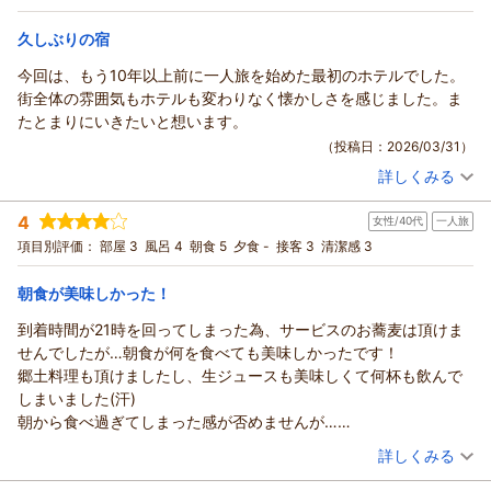
6時30分から朝食をとれたので中尊寺へ行くバスにも余裕を持っ
シングル
朝のみ
て準備できました。
宿泊価格帯：
9,001～10,000円(大人一人あたり/税込)
久しぶりの宿
コスパ良きです
今回は、もう10年以上前に一人旅を始めた最初のホテルでした。
街全体の雰囲気もホテルも変わりなく懐かしさを感じました。ま
たとまりにいきたいと想います。
（投稿日：2026/03/31）
詳しくみる
宿泊時期：
2026年03月宿泊 (一人旅)
投稿者：
ゆかぱぱさん (男性/60代)
4
女性/40代
一人旅
宿泊プラン：
＜素泊まり＞早割♪早得☆30日前までのお申込み限定☆
シングル
食事なし
項目別評価：
部屋 3
風呂 4
朝食 5
夕食 -
接客 3
清潔感 3
宿泊価格帯：
7,001～8,000円(大人一人あたり/税込)
朝食が美味しかった！
到着時間が21時を回ってしまった為、サービスのお蕎麦は頂けま
せんでしたが…朝食が何を食べても美味しかったです！
郷土料理も頂けましたし、生ジュースも美味しくて何杯も飲んで
しまいました(汗)
朝から食べ過ぎてしまった感が否めませんが…
次回は早くからチェックインしたいと思います。
（投稿日：2026/03/15）
詳しくみる
宿泊時期：
2026年03月宿泊 (一人旅)