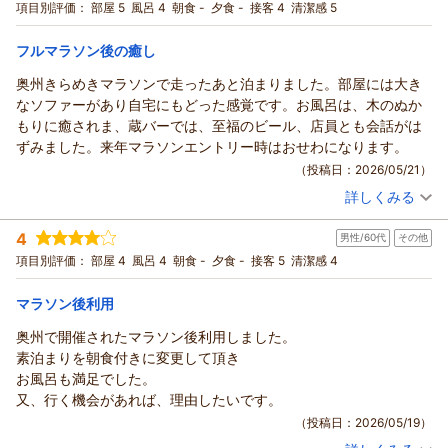
宿泊プラン：
＜朝食付＞☆スタンダードプラン☆ 男女別大浴場・サウナ・コ
項目別評価：
部屋 5
風呂 4
朝食 -
夕食 -
接客 4
清潔感 5
ンプー類が私の髪や肌に合ったので助かりました！
インランドリー完備！蔵BARも!!
シングル
朝のみ
素晴らしい朝食付きで夜は蔵バーでのウェルカムドリンクと半蕎
宿泊価格帯：
11,001～12,000円(大人一人あたり/税込)
フルマラソン後の癒し
麦。
どれも美味しくて良かったです。
奥州きらめきマラソンで走ったあと泊まりました。部屋には大き
初めて1人でバーに行ったのですが、バーテンダーさんも良い方で
なソファーがあり自宅にもどった感覚です。お風呂は、木のぬか
楽しい時間を過ごすことが出来ました。ありがとうございまし
もりに癒されま、蔵バーでは、至福のビール、店員とも会話がは
た。
ずみました。来年マラソンエントリー時はおせわになります。
モーニングのメニューも日替わりになり、違う種類をいただけた
（投稿日：2026/05/21）
のが本当に楽しくて、ご当地グルメを制覇出来ました！
詳しくみる
宿泊時期：
2026年05月宿泊 (その他)
帰宅して主人に話したら、行ってみたい！との事なので家族で伺
投稿者：
ジュリーさん
(男性/50代)
う予定を立てます！
4
男性/60代
その他
宿泊プラン：
＜素泊まり＞早割♪早得☆14日前までのお申込み限定☆
シングル
食事なし
項目別評価：
部屋 4
風呂 4
朝食 -
夕食 -
接客 5
清潔感 4
宿泊価格帯：
8,001～9,000円(大人一人あたり/税込)
マラソン後利用
奥州で開催されたマラソン後利用しました。
素泊まりを朝食付きに変更して頂き
お風呂も満足でした。
又、行く機会があれば、理由したいです。
（投稿日：2026/05/19）