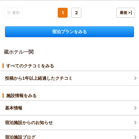
宿泊時期：
2025年12月宿泊 (一人旅)
た。
投稿者：
おっさんさん
(男性/40代)
朝食は種類も多く、郷土料理もあり美味しかったです。
宿泊プラン：
＜朝食付＞早割♪早得☆14日前までのお申込み限定☆
1
2
|< 最初
最後 >|
また、駅周辺の飲食店は日曜日休みのお店が多いですが、ホテル
シングル
朝のみ
併設のバーや居酒屋は日曜日も営業しており助かりました。
宿泊価格帯：
8,001～9,000円(大人一人あたり/税込)
居酒屋は品揃えはそこまで多くありませんが、お得なセットがあ
宿泊プランをみる
ります。
バーは宿泊した人しか入れない為、落ち着いており、店内も良い
雰囲気でした。
蔵ホテル一関
あの浴槽見ると次使う事は無いですかね。
すべてのクチコミをみる
投稿から1年以上経過したクチコミ
施設情報をみる
基本情報
宿泊施設からのお知らせ
宿泊施設ブログ