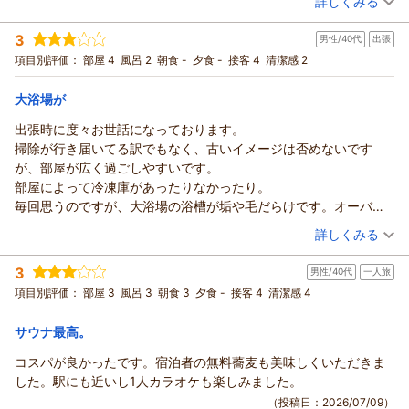
詳しくみる
宿泊時期：
2026年06月宿泊 (家族旅行)
3
男性/40代
出張
投稿者：
さゆみんさん
(女性/60代)
宿泊プラン：
＜朝食付＞早割♪早得☆14日前までのお申込み限定☆
項目別評価：
部屋 4
風呂 2
朝食 -
夕食 -
接客 4
清潔感 2
ダブル
朝のみ
大浴場が
宿泊価格帯：
10,001～11,000円(大人一人あたり/税込)
出張時に度々お世話になっております。
掃除が行き届いてる訳でもなく、古いイメージは否めないです
が、部屋が広く過ごしやすいです。
部屋によって冷凍庫があったりなかったり。
毎回思うのですが、大浴場の浴槽が垢や毛だらけです。オーバー
フローしてないため、大量に漂ってます。A型のせいか毎回桶で掬
（投稿日：2026/07/17）
詳しくみる
ってますが翌日にはバッチリ漂ってます(笑)
宿泊時期：
2026年07月宿泊 (出張)
サウナ、水風呂もあって大変満足してますが、浴槽の表面は何と
3
男性/40代
一人旅
投稿者：
アイロンさん
(男性/40代)
かして欲しいです。
宿泊プラン：
＜素泊まり＞早割♪早得☆30日前までのお申込み限定☆
項目別評価：
部屋 3
風呂 3
朝食 3
夕食 -
接客 4
清潔感 4
シングル
食事なし
宿泊価格帯：
8,001～9,000円(大人一人あたり/税込)
サウナ最高。
コスパが良かったです。宿泊者の無料蕎麦も美味しくいただきま
した。駅にも近いし1人カラオケも楽しみました。
（投稿日：2026/07/09）