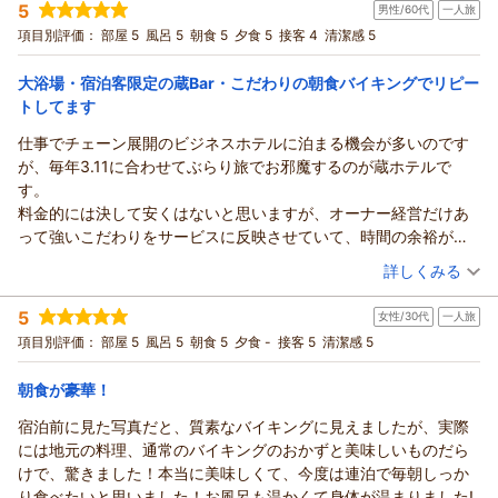
5
男性/60代
一人旅
投稿者：
はらほれさん
(女性/40代)
宿泊プラン：
＜朝食付＞☆スタンダードプラン☆ 男女別大浴場・サウナ・コ
項目別評価：
部屋 5
風呂 5
朝食 5
夕食 5
接客 4
清潔感 5
インランドリー完備！蔵BARも!!
シングル
朝のみ
宿泊価格帯：
9,001～10,000円(大人一人あたり/税込)
大浴場・宿泊客限定の蔵Bar・こだわりの朝食バイキングでリピー
トしてます
仕事でチェーン展開のビジネスホテルに泊まる機会が多いのです
が、毎年3.11に合わせてぶらり旅でお邪魔するのが蔵ホテルで
す。
料金的には決して安くはないと思いますが、オーナー経営だけあ
って強いこだわりをサービスに反映させていて、時間の余裕があ
れば連泊したいと思えるだけの価値ある内容だと思います。
（投稿日：2026/03/12）
詳しくみる
ウェルカムサービスでの十割そばの提供、ゆったりと疲れを癒せ
宿泊時期：
2026年03月宿泊 (一人旅)
る手作り感のある大浴場、宿泊者専用の蔵を改造したバーでのビ
5
女性/30代
一人旅
投稿者：
タモリさんさん
(男性/60代)
ール一杯無料サービス、地域の逸品食材をふんだんに盛り込んだ
宿泊プラン：
＜2食付＞【1日10食限定！】ほろ酔い牛タンセットプラン♪毎
項目別評価：
部屋 5
風呂 5
朝食 5
夕食 -
接客 5
清潔感 5
朝食（和洋あり）バイキングと数え上げると結構な数のサービス
日頑張っている自分にご褒美☆
ダブル
朝・夕
提供がありました。
宿泊価格帯：
15,001～16,000円(大人一人あたり/税込)
朝食が豪華！
夕食に関してもホテル内のレストランでいただいていますが、昨
年から変わったシェフのおかげで、提供料理のレベルが1ランク上
宿泊前に見た写真だと、質素なバイキングに見えましたが、実際
がったように感じました。
には地元の料理、通常のバイキングのおかずと美味しいものだら
ロケーション的には特別有名な観光地がある訳でもなく、観光目
けで、驚きました！本当に美味しくて、今度は連泊で毎朝しっか
的で行った時に泊まるホテルではありませんが、「餅文化発祥
り食べたいと思いました！お風呂も温かくて身体が温まりました!