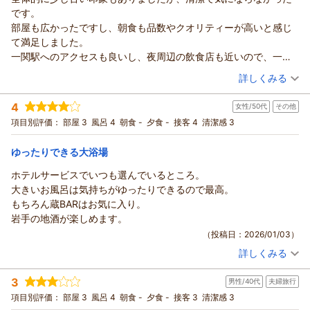
次は朝食付きを頼まないかもしれない。です。
です。
部屋も広かったですし、朝食も品数やクオリティーが高いと感じ
て満足しました。
一関駅へのアクセスも良いし、夜周辺の飲食店も近いので、一関
にきた際にはまた利用させてもらいたいです。
（投稿日：2026/01/23）
詳しくみる
宿泊時期：
2026年01月宿泊 (出張)
4
女性/50代
その他
投稿者：
さとうさん
(男性/40代)
宿泊プラン：
＜朝食付＞早割♪早得☆14日前までのお申込み限定☆
項目別評価：
部屋 3
風呂 4
朝食 -
夕食 -
接客 4
清潔感 3
ダブル
朝のみ
ゆったりできる大浴場
宿泊価格帯：
10,001～11,000円(大人一人あたり/税込)
ホテルサービスでいつも選んでいるところ。
大きいお風呂は気持ちがゆったりできるので最高。
もちろん蔵BARはお気に入り。
岩手の地酒が楽しめます。
（投稿日：2026/01/03）
詳しくみる
宿泊時期：
2026年01月宿泊 (その他)
投稿者：
ほにおさん
(女性/50代)
3
男性/40代
夫婦旅行
宿泊プラン：
＜素泊まり＞☆スタンダードプラン☆ 男女別大浴場・サウナ・
コインランドリー完備！蔵BARも!!
シングル
食事なし
項目別評価：
部屋 3
風呂 4
朝食 -
夕食 -
接客 3
清潔感 3