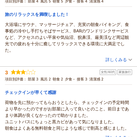
宿泊プラン：
＜朝食付＞☆スタンダードプラン☆ 男女別大浴場・サウナ・コ
項目別評価：
部屋 4
風呂 5
朝食 5
夕食 -
接客 4
清潔感 4
インランドリー完備！蔵BARも!!
シングル
朝のみ
宿泊価格帯：
11,001～12,000円(大人一人あたり/税込)
旅のリラックスを満喫しました！
大浴場にサウナ、マッサージチェア、充実の朝食バイキング、食
事処の冷やし手打ちそばサービス、BARのワンドリンクサービス
など、アクセスのよい平泉や気仙沼、猊鼻渓、厳美渓など周辺観
光での疲れを十分に癒してリラックスできる環境に大満足でし
た。
（投稿日：2026/07/22）
詳しくみる
宿泊時期：
2026年07月宿泊 (夫婦旅行)
3
女性/60代
家族旅行
投稿者：
HHさん
(男性/70代)
宿泊プラン：
＜朝食付＞【連泊割引】２泊以上でお得なプラン♪♪
項目別評価：
部屋 3
風呂 2
朝食 2
夕食 -
接客 3
清潔感 2
シングル
朝のみ
チェックインが早くて感謝
宿泊価格帯：
10,001～11,000円(大人一人あたり/税込)
荷物を先に預かってもらおうとしたら、チェックインの予定時間
より早かったのですがお部屋に入って良いとのこと。前日まであ
まり体調が良くなかったので助かりました。
ユニットバスにちょっと黒カビがあって気になりました。
朝食はよくある無料朝食と同じような感じで割高と感じました。
（投稿日：2026/07/19）