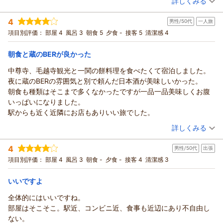
詳しくみる
宿泊時期：
2026年05月宿泊 (その他)
投稿者：
脱加齢臭くらぶさん
(男性/60代)
4
男性/50代
一人旅
宿泊プラン：
＜素泊まり＞☆スタンダードプラン☆ 男女別大浴場・サウナ・
コインランドリー完備！蔵BARも!!
シングル
食事なし
項目別評価：
部屋 4
風呂 3
朝食 5
夕食 -
接客 5
清潔感 4
宿泊価格帯：
8,001～9,000円(大人一人あたり/税込)
朝食と蔵のBERが良かった
中尊寺、毛越寺観光と一関の餅料理を食べたくて宿泊しました。
夜に蔵のBERの雰囲気と別で頼んだ日本酒が美味しいかった。
朝食も種類はそこまで多くなかったですが一品一品美味しくお腹
いっぱいになりました。
駅からも近く近隣にお店もありいい旅でした。
（投稿日：2026/05/17）
詳しくみる
宿泊時期：
2026年03月宿泊 (一人旅)
4
男性/50代
出張
投稿者：
かずさん
(男性/50代)
宿泊プラン：
＜朝食付＞早割♪早得☆14日前までのお申込み限定☆
項目別評価：
部屋 4
風呂 3
朝食 -
夕食 -
接客 4
清潔感 3
シングル
朝のみ
宿泊価格帯：
11,001～12,000円(大人一人あたり/税込)
いいですよ
全体的にはいいですね。
部屋はそこそこ。駅近、コンビニ近、食事も近辺にあり不自由し
ない。