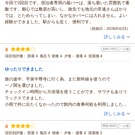
今回で2回目です。宿泊者専用の蔵バーは、落ち着いた雰囲気で素
敵です。都心では敷居が高いし、旅先でも地元の常連さんばかり
では、とためらってしまい、なかなかバーには入れません。よい
経験ができました。駅からも近く、便利です。
（投稿日：2026/04/25）
詳しくみる
宿泊時期：
2026年03月宿泊 (家族旅行)
投稿者：
おかしちゃんさん
(女性/60代)
4
女性/70代
一人旅
宿泊プラン：
＜朝食付＞早割♪早得☆14日前までのお申込み限定☆
シングル
朝のみ
項目別評価：
部屋 4
風呂 5
朝食 4
夕食 -
接客 4
清潔感 4
宿泊価格帯：
10,001～11,000円(大人一人あたり/税込)
ゆったりできました
旅の途中、平泉中尊寺に行く為、また新幹線を使うので
一ノ関を選びました。
チェックイン時間から大浴場を使うことができ、サウナもありリ
ラックスできました。
小雨で外に出たくなかったので館内の食事何処を利用しました。
お任せ的なセットがありお造り、タンの焼き肉、おでん 先付
（投稿日：2026/04/02）
詳しくみる
け それに飲み物がついているセットがあり悩まず夕食ができま
宿泊時期：
2026年03月宿泊 (一人旅)
した。もちろんご飯とハーフそばつき！
4
男性/60代
一人旅
投稿者：
nekoさん
(女性/70代)
朝食にもとろろがあってとても嬉しかった。
宿泊プラン：
＜朝食付＞早割♪早得☆30日前までのお申込み限定☆
項目別評価：
部屋 3
風呂 4
朝食 -
夕食 -
接客 4
清潔感 3