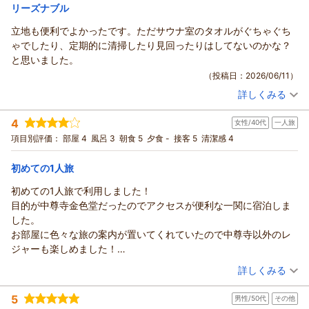
リーズナブル
立地も便利でよかったです。ただサウナ室のタオルがぐちゃぐち
ゃでしたり、定期的に清掃したり見回ったりはしてないのかな？
と思いました。
（投稿日：2026/06/11）
詳しくみる
宿泊時期：
2026年06月宿泊 (一人旅)
投稿者：
たかださん
(女性/20代)
4
女性/40代
一人旅
宿泊プラン：
＜朝食付＞☆スタンダードプラン☆ 男女別大浴場・サウナ・コ
インランドリー完備！蔵BARも!!
シングル
朝のみ
項目別評価：
部屋 4
風呂 3
朝食 5
夕食 -
接客 5
清潔感 4
宿泊価格帯：
10,001～11,000円(大人一人あたり/税込)
初めての1人旅
初めての1人旅で利用しました！
目的が中尊寺金色堂だったのでアクセスが便利な一関に宿泊しま
した。
お部屋に色々な旅の案内が置いてくれていたので中尊寺以外のレ
ジャーも楽しめました！
サ活もしたくて、こちらのホテルを利用。
（投稿日：2026/05/31）
詳しくみる
温泉では無かったですがマッサージ機もあり、ありがたかったで
宿泊時期：
2026年05月宿泊 (一人旅)
す。
5
男性/50代
その他
投稿者：
さちさん
(女性/40代)
お風呂の種類が、もう少しあれば良かったですが置いてあるシャ