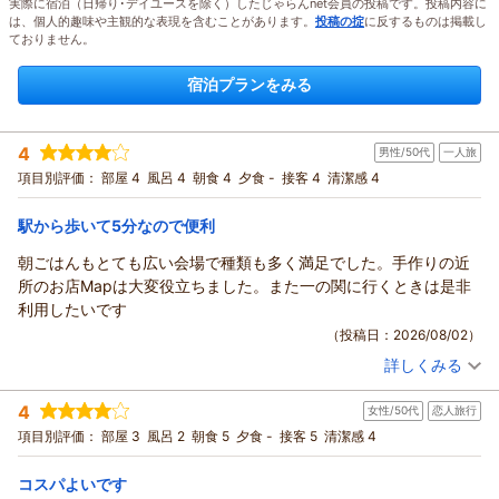
実際に宿泊（日帰り･デイユースを除く）したじゃらんnet会員の投稿です。投稿内容に
は、個人的趣味や主観的な表現を含むことがあります。
投稿の掟
に反するものは掲載し
ておりません。
宿泊プランをみる
4
男性/50代
一人旅
項目別評価：
部屋 4
風呂 4
朝食 4
夕食 -
接客 4
清潔感 4
駅から歩いて5分なので便利
朝ごはんもとても広い会場で種類も多く満足でした。手作りの近
所のお店Mapは大変役立ちました。また一の関に行くときは是非
利用したいです
（投稿日：2026/08/02）
詳しくみる
宿泊時期：
2026年07月宿泊 (一人旅)
投稿者：
Kazさん
(男性/50代)
4
女性/50代
恋人旅行
宿泊プラン：
＜朝食付＞早割♪早得☆30日前までのお申込み限定☆
シングル
朝のみ
項目別評価：
部屋 3
風呂 2
朝食 5
夕食 -
接客 5
清潔感 4
宿泊価格帯：
10,001～11,000円(大人一人あたり/税込)
コスパよいです