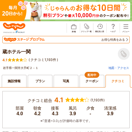
じゃらん
お得な特典をみる
蔵ホテル一関
(
クチコミ1,193件
)
4.1
岩手県一関市大手町２－１
地図・アクセス
配布中
施設情報
プラン
写真
クーポン
クチコミ
4.1
クチコミ総合
(1,193件)
部屋
朝食
接客
風呂
夕食
清潔感
4.0
4.2
4.3
3.9
-
3.9
※｢普通=3.0｣が評価時の基準です。