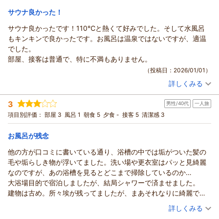
宿泊価格帯：
9,001～10,000円(大人一人あたり/税込)
サウナ良かった！
サウナ良かったです！110℃と熱くて好みでした。そして水風呂
もキンキンで良かったです。お風呂は温泉ではないですが、適温
でした。
部屋、接客は普通で、特に不満もありません。
（投稿日：2026/01/01）
詳しくみる
宿泊時期：
2025年12月宿泊 (夫婦旅行)
投稿者：
ＲＹＯさん
(男性/40代)
3
男性/40代
一人旅
宿泊プラン：
＜素泊まり＞早割♪早得☆14日前までのお申込み限定☆
ダブル
食事なし
項目別評価：
部屋 3
風呂 1
朝食 5
夕食 -
接客 5
清潔感 3
宿泊価格帯：
9,001～10,000円(大人一人あたり/税込)
お風呂が残念
他の方が口コミに書いている通り、浴槽の中では垢がついた髪の
毛や垢らしき物が浮いてました。洗い場や更衣室はパッと見綺麗
なのですが、あの浴槽を見るとどこまで掃除しているのか…
大浴場目的で宿泊しましたが、結局シャワーで済ませました。
建物は古め。所々埃が残ってましたが、まあそれなりに綺麗でし
た。お部屋はなんとも言えない臭いがありました。
（投稿日：2025/12/29）
詳しくみる
良かった点はフロントの女性スタッフさんは大変丁寧な接客でし