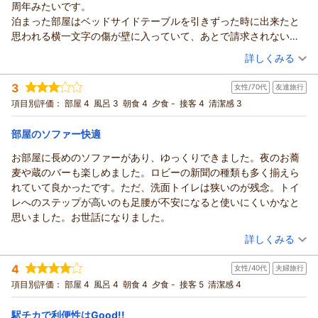
周年みたいです。
泊まった部屋はベッドサイドテーブルを引きずった時に出来たと
思われる横一文字の傷が壁に入っていて、あとで請求されないか
冷や冷やしました。もちろんありません。
（投稿日：2026/06/29）
詳しくみる
天井(床)が薄いようで、上の階で物を落としたり何かを置いたりす
宿泊時期：
2026年06月宿泊 (一人旅)
るコツッ、ガタッというような音がしょっちゅう聞こえました。
3
女性/70代
友達旅行
投稿者：
うずらさん
(男性/40代)
アメニティはロビーで必要な分だけ持っていく近年よくあるスタ
宿泊プラン：
＜素泊まり＞早割♪早得☆30日前までのお申込み限定☆
項目別評価：
部屋 4
風呂 3
朝食 4
夕食 -
接客 4
清潔感 3
イルではなく、部屋に既に置いてあります。
シングル
食事なし
歯ブラシの袋は開け口が全く切れなかったので後ろ側で袋を突き
宿泊価格帯：
8,001～9,000円(大人一人あたり/税込)
部屋のソファー快適
破ったら簡単に開きました。歯ブラシのヘッドがは大きいです。
電気ポットは内部に白カビ？と一瞬思いましたが、水の成分が固
お部屋に長めのソファーがあり、ゆっくりできました。夜のお蕎
着したものみたいで、ミネラルウォーターを沸かした客がいたの
麦や蔵のバーも楽しめました。ロビーの新聞の種類も多く揃えら
かもしれません。
れていて良かったです。ただ、洗面トイレは狭いのが残念。トイ
室内の風呂はお湯と水をそれぞれひねって自分で温度を調整する
レへのステップが高いのも足腰が不安になると使いにくいかなと
タイプで水圧は結構強めでした。
思いました。お世話になりました。
1階にある大浴場は温度を調整出来るタイプで部屋より設備が新し
（投稿日：2026/06/19）
詳しくみる
いです。サウナもあります。特に嫌う要素がなければ大浴場がお
宿泊時期：
2026年06月宿泊 (友達旅行)
すすめです。
4
女性/40代
夫婦旅行
投稿者：
miekoさん (女性/70代)
男性用は入り口が無施錠ですが、女性用は入り口に鍵があると室
宿泊プラン：
＜朝食付＞早割♪早得☆30日前までのお申込み限定☆
項目別評価：
部屋 4
風呂 4
朝食 4
夕食 -
接客 5
清潔感 4
内の案内に記載がありました。
シングル
朝のみ
周辺のコンビニは駅方面にローソン、駅と本体方向にセブンイレ
宿泊価格帯：
10,001～11,000円(大人一人あたり/税込)
駅チカで利便性はGood!!