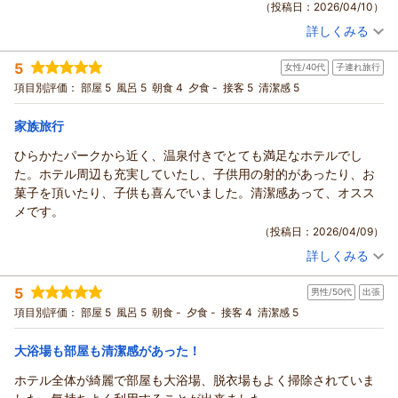
（投稿日：2026/04/10）
また、お忙しい中、貴重なご意見をお寄せいただきましたこ
詳しくみる
と、重ねて御礼申し上げます。
宿泊時期：
2026年04月宿泊 (夫婦旅行)
チェックインの際、フロントの対応でお待たせしてしまい、多
投稿者：
さとりんさん
(女性/60代)
5
大なるご不便をおかけいたしました。
女性/40代
子連れ旅行
宿泊プラン：
【じゃらんのお得な10日間】じゃらんだけの期間限定のお得プ
ラン！ ★朝食付き
お手伝いが必要なお客様への対応は重要ではございますが、周
ツイン
朝のみ
項目別評価：
部屋 5
風呂 5
朝食 4
夕食 -
接客 5
清潔感 5
宿泊価格帯：
囲の状況を常に把握し、速やかに応援を呼ぶなどの連携が不足
11,001～12,000円(大人一人あたり/税込)
しておりました。
家族旅行
ホテルアベストグランデ高槻 なごみの湯からの返信
せっかくお待ちいただいたにもかかわらず、配慮に欠けるタイ
ひらかたパークから近く、温泉付きでとても満足なホテルでし
ミングでの増員となりましたこと、深く反省しております。
ご投稿者様
た。ホテル周辺も充実していたし、子供用の射的があったり、お
また、お部屋の臭いにつきましても、ご不快な思いをさせてし
この度は当ホテルをご利用いただき、誠にありがとうございま
菓子を頂いたり、子供も喜んでいました。清潔感あって、オスス
まい誠に申し訳ございません。
す。
メです。
空気清浄機をご利用いただいても改善されなかったとのこと、
また、お忙しい中、温かいご感想をお寄せいただきましたこと
（投稿日：2026/04/09）
清掃および消臭対応が不十分であったことを重く受け止めてお
重ねて御礼申し上げます。
ります。
詳しくみる
朝食につきまして「口コミ通り」とのお褒めのお言葉をいただ
宿泊時期：
2026年04月宿泊 (子連れ旅行)
今回のご指摘を受け、清掃体制の再確認と、お部屋の状態管理
き、大変嬉しく拝読いたしました。
投稿者：
ゆきっぺさん
(女性/40代)
5
を改めて徹底してまいる所存です。
男性/50代
出張
宿泊プラン：
【じゃらんスペシャルウィーク】是非ご試泊を！大浴場＆サウ
一日の活力となる朝食をお楽しみいただけたことは、私共にと
ナも有★朝食付き
数年前から当ホテルをご愛顧いただいていたとのこと、そのご
ツイン
朝のみ
項目別評価：
部屋 5
風呂 5
朝食 -
夕食 -
接客 4
清潔感 5
っても大きな励みとなります。
期待を裏切る結果となりましたこと、大変心苦しく、申し訳な
宿泊価格帯：
13,001～14,000円(大人一人あたり/税込)
心身ともにリラックスしたひとときをお過ごしいただけたので
い気持ちでいっぱいでございます。
大浴場も部屋も清潔感があった！
あれば、これ以上の喜びはございません。
価格に見合う、そしてそれ以上の価値を感じていただけるよ
ホテルアベストグランデ高槻 なごみの湯からの返信
これからもお客様にご満足いただけるサービスを目指し、スタ
ホテル全体が綺麗で部屋も大浴場、脱衣場もよく掃除されていま
う、スタッフ一同、初心に立ち返りサービスの向上に努めてま
ッフ一同精進してまいります。
ご投稿者様