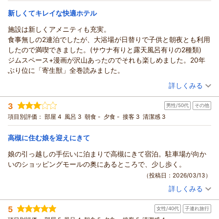
せっかくのサウナ付き大浴場でありながら、足元の環境により
優しく、丁寧に色々とお話ししてくださったフロントにおられた
宿泊価格帯：
お客様の期待を裏切る結果となりましたこと、大変心苦しく感
21,001～22,000円(大人一人あたり/税込)
新しくてキレイな快適ホテル
女性の方。とても気持ちよい接客をしてくださりありがとうござ
じております。
いました。無料の飲み物、ラーメンを提供してくださったお兄さ
施設は新しくアメニティも充実。
ホテルアベストグランデ高槻 なごみの湯からの返信
ご指摘いただきましたグレーチングの排水能力、およびオーバ
ん。今時のおしゃれなお兄さんだなと思いましたが、話し方がと
食事無しの2連泊でしたが、大浴場が日替りで子供と朝夜とも利用
ーフローへの対策につきましては、
ご投稿者様
ても柔らかく、丁寧でなんだかイメージが違いとても癒されまし
したので満喫できました。(サウナ有りと露天風呂有りの2種類)
早急に設備担当部署へ共有し、改善に向けた具体的な検討を開
この度はご宿泊いただき、誠にありがとうございます。
た。ありがとうございました。また是非泊まりに行きたいお宿で
ジムスペース+漫画が沢山あったのでそれも楽しめました。20年
始いたしました。
お部屋の露天風呂を何度もお楽しみいただけたとのこと、また
す。
ぶり位に「寄生獣」全巻読みました。
清掃頻度の見直しはもちろん、設備面での抜本的な改修も含
お子さまにも喜んでいただけたと伺い、大変嬉しく思います。
（投稿日：2026/03/14）
め、
近くにデパートがあり、夕食のご案内もお役に立てたようで安
詳しくみる
お客様に快適にご利用いただける環境づくりに努めてまいる所
心しました。
宿泊時期：
2026年02月宿泊 (子連れ旅行)
存です。
フロントの女性スタッフの温かいおもてなし、そして無料の飲
3
男性/50代
その他
投稿者：
トシさん
(男性/50代)
「ホテルの印象が変わる」というお言葉を真摯に受け止め、
み物・ラーメンのご提供についてお褒めの言葉を頂戴し、スタ
宿泊プラン：
【１５％ＯＦＦ】SDGs◆地球に優しいノークリーニングプラ
項目別評価：
部屋 4
風呂 3
朝食 -
夕食 -
接客 3
清潔感 3
次回お越しいただいた際には、より心地よいひとときをお過ご
ン♪【途中清掃無し】 ☆素泊まり
ッフ一同大変励みになります。
ツイン
食事なし
しいただけるよう、
宿泊価格帯：
またぜひ、皆さまでお越しください。次回のご予約も心よりお
12,001～13,000円(大人一人あたり/税込)
高槻に住む娘を迎えにきて
スタッフ一同、改善に全力を尽くしてまいります。
待ちしております。ご希望のお部屋などがございましたらお気
娘の引っ越しの手伝いに泊まりで高槻にきて宿泊。駐車場が向か
貴重なご意見を賜り、誠にありがとうございました。
ホテルアベストグランデ高槻 なごみの湯からの返信
軽にお知らせください。
いのショッピングモールの奥にあるところで、少し歩く。
またのご来館を心よりお待ち申し上げております。
ホテルアベストグランデ高槻 田中
ご投稿者様
ホテルアベストグランデ高槻 フロント クイン
（投稿日：2026/03/13）
この度はご利用ありがとうございます。新しくなった施設と充
（返信日：2026/03/18）
（返信日：2026/03/20）
詳しくみる
実したアメニティをお褒めいただき、大変嬉しく拝読しまし
宿泊時期：
2026年01月宿泊 (その他)
た。
投稿者：
子連れパンダさん
(男性/50代)
5
大浴場が日替りで、朝晩ともお子様とご一緒にお楽しみいただ
女性/40代
子連れ旅行
宿泊プラン：
【じゃらん限定◆早期割引】30日前までの予約で超お得♪プラ
ン ☆素泊まり
和洋室
食事なし