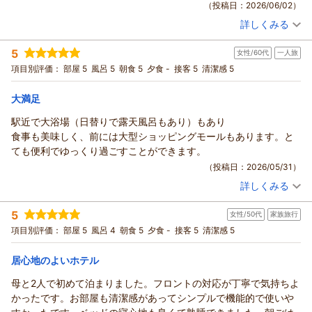
（投稿日：2026/06/02）
れた中、残念な思いをさせてしまい、心よりお詫び申し上げま
初夏の訪れを感じる季節となりましたが、せっかくご滞在のひ
す。
詳しくみる
とときに大浴場でゆっくりお寛ぎいただこうとされたにもかか
宿泊時期：
2026年06月宿泊 (その他)
男女入れ替え制による設備の差異について、より分かりやすく
わらず、洗い場の混雑によりご不便をおかけし、誠に申し訳ご
投稿者：
クロチャンさん
(男性/70代)
5
事前にお伝えできるよう、ご案内方法を改善してまいる所存で
女性/60代
一人旅
宿泊プラン：
【ポイント10％】今ならオトク！ポイント10％が貯まる！キャ
ざいませんでした。
ンペーンプラン♪☆素泊まり
す。
シングル
食事なし
項目別評価：
部屋 5
風呂 5
朝食 5
夕食 -
接客 5
清潔感 5
大浴場の混雑状況につきましては、多くのお客様からもご関心
また、洗い場の混雑によりご不便をおかけした点についても、
宿泊価格帯：
11,001～12,000円(大人一人あたり/税込)
をお寄せいただいており、お客様からいただきました貴重なご
重ねてお詫び申し上げます。
大満足
意見は、今後のサービス向上やご案内方法の改善を検討する上
混雑状況の緩和に向けた対策を検討し、快適にお過ごしいただ
ホテルアベストグランデ高槻 なごみの湯からの返信
で参考にさせていただきます。
駅近で大浴場（日替りで露天風呂もあり）もあり
ける環境づくりに努めてまいります。
これから暑さも増してまいりますので、ご滞在中はより快適に
この度は当ホテルをご利用いただき、誠にありがとうございま
食事も美味しく、前には大型ショッピングモールもあります。と
頂戴したご意見を真摯に受け止め、より快適にご滞在いただけ
お過ごしいただける環境づくりに努めてまいります。お忙しい
す。
ても便利でゆっくり過ごすことができます。
るホテルを目指し、サービス向上に邁進してまいります。
中ご投稿をお寄せいただき、ありがとうございました。
駅や式場へのアクセスの良さが、お客様のご移動のお役に立て
（投稿日：2026/05/31）
勝手なお願いではございますが、また挽回の機会をいただけま
また高槻へお越しの際は、ホテルアベストグランデ高槻をご利
たようで大変嬉しく存じます。
すと幸いです。
詳しくみる
用いただけますと幸いでございます。
また、フロントスタッフの対応や無料のコーヒーサービスにつ
宿泊時期：
2026年05月宿泊 (一人旅)
お客様のまたのご来館を、スタッフ一同心よりお待ち申し上げ
ホテルアベストグランデ高槻
きましても
投稿者：
チャーランさん
(女性/60代)
ております。
5
フロント 岡本
女性/50代
家族旅行
宿泊プラン：
【じゃらんスペシャルウィーク】是非ご試泊を！大浴場＆サウ
温かいお言葉をいただき、私共にとって大きな励みとなりま
ホテラベストグランデ高槻 フロント上山
ナも有★朝食付き
ダブル
朝のみ
項目別評価：
部屋 5
風呂 4
朝食 5
夕食 -
接客 5
清潔感 5
す。
（返信日：2026/06/10）
宿泊価格帯：
15,001～16,000円(大人一人あたり/税込)
（返信日：2026/06/11）
お部屋の広さについてもご満足いただけた様子が伺え、何より
居心地のよいホテル
でございます。
ホテルアベストグランデ高槻 なごみの湯からの返信
今後もより一層、お客様に快適にお過ごしいただけるよう努め
母と2人で初めて泊まりました。フロントの対応が丁寧で気持ちよ
てまいります。
ご投稿者様
かったです。お部屋も清潔感があってシンプルで機能的で使いや
またお近くにお越しの際は、ぜひ当ホテルをご利用くださいま
この度は当ホテルをご利用いただき、誠にありがとうございま