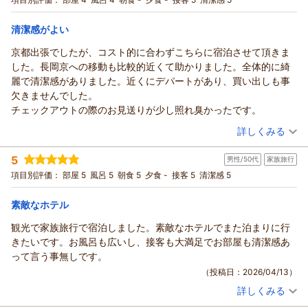
ラン！ ☆素泊まり
和洋室
食事なし
ます。今後のサービス向上の参考とさせていただきます。
宿泊価格帯：
7,001～8,000円(大人一人あたり/税込)
これからもより快適にお過ごしいただけるホテルを目指して努
清潔感がよい
めてまいります。
京都出張でしたが、コスト的に合わずこちらに宿泊させて頂きま
ホテルアベストグランデ高槻 なごみの湯からの返信
またのお越しをスタッフ一同心よりお待ちしております。
した。長岡京への移動も比較的近くて助かりました。全体的に綺
ホテルアベストグランデ高槻 フロント 高屋
この度はホテルアベストグランデ高槻をご利用いただき、また
麗で清潔感がありました。近くにデパートがあり、買い出しも事
温かい口コミをお寄せいただき誠にありがとうございます。8
（返信日：2026/05/09）
欠きませんでした。
回もリピートしてご宿泊いただいているとのこと、大変光栄に
チェックアウトの際のお見送りが少し照れ臭かったです。
存じます。
（投稿日：2026/04/14）
お食事やお酒を楽しまれた後のご宿泊としてお選びいただき、
詳しくみる
また大浴場についてもご満足いただけているとのお言葉は、ス
宿泊時期：
2026年03月宿泊 (出張)
タッフ一同の大きな励みでございます。さらに「安心できるホ
5
男性/50代
家族旅行
投稿者：
ウッディさん
(男性/60代)
テル」とのお言葉を頂戴し、心より嬉しく思っております。
宿泊プラン：
【１５％ＯＦＦ】SDGs◆地球に優しいノークリーニングプラ
項目別評価：
部屋 5
風呂 5
朝食 5
夕食 -
接客 5
清潔感 5
ン♪【途中清掃無し】 ☆素泊まり
一方で、靴を脱ぐスペースの使い勝手や、露天風呂の男女入替
シングル
食事なし
宿泊価格帯：
時間についてのご意見もありがとうございます。いただいたお
10,001～11,000円(大人一人あたり/税込)
素敵なホテル
声は今後のサービス改善の参考として真摯に受け止めてまいり
観光で家族旅行で宿泊しました。素敵なホテルでまた泊まりに行
ホテルアベストグランデ高槻 なごみの湯からの返信
ます。
きたいです。お風呂も広いし、接客も大満足でお部屋も清潔感あ
季節も初夏を迎え、日ごとに暑さが増してまいりますが、そん
ご投稿者様
って言う事無しです。
な中でもゆったりとお寛ぎいただける空間をご提供できるよ
この度は当ホテルをご利用いただき、誠にありがとうございま
（投稿日：2026/04/13）
う、引き続き努めてまいります。ぜひまた季節を変えてお越し
した。
いただき、異なる雰囲気もお楽しみいただければ幸いです。
詳しくみる
お忙しい中、ご滞在の感想をお寄せいただきましたこと、重ね
宿泊時期：
2026年04月宿泊 (家族旅行)
今後ともどうぞよろしくお願いいたします。
て御礼申し上げます。
投稿者：
ぴろさん
(男性/50代)