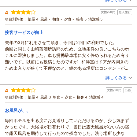
宿泊時期：
2026年07月宿泊 (夫婦旅行)
んでした。ありがとうございました。
これからも、お客様に「また利用したい」と思っていただける
重ねて御礼申し上げます。
投稿者：
さっちさん
(女性/50代)
よう、より一層のサービス向上に努めてまいります。
4
「大好きなホテルの一つ」とのお言葉をいただき、スタッフ一
女性/50代
恋人旅行
宿泊プラン：
【じゃらんスペシャルウィーク】是非ご試泊を！大浴場＆サウ
また出張でこちらへお越しの際は、ぜひ当ホテルへお立ち寄り
ナも有☆素泊まり
同大変感激しております。
和洋室
食事なし
項目別評価：
部屋 4
風呂 -
朝食 -
夕食 -
接客 5
清潔感 5
くださいませ。
宿泊価格帯：
立地や大浴場、お部屋の清潔感に加え、私どものメッセージカ
9,001～10,000円(大人一人あたり/税込)
お客様のまたのお越しを、スタッフ一同心よりお待ち申し上げ
ードやささやかなお菓子まで、細やかな点にお気づきいただ
接客サービスが向上
ております。
ホテルアベストグランデ高槻 なごみの湯からの返信
き、喜んでいただけたことは何よりの励みとなります。
去年の3月に利用させて頂き、今回は2回目の利用でした。
ホテルアベストグランデ高槻 フロント 六車
しかしながら、大浴場のシャワーに関しまして、ご不便をおか
この度は当ホテルをご利用いただき、誠にありがとうございま
前回と同じく山崎蒸溜所訪問のため、立地条件の良いこちらのホ
けしましたことを深くお詫び申し上げます。
（返信日：2026/07/21）
す。
テルに即決しました。車も提携駐車場に安く停められるため有り
せっかくのリラックスタイムに、使い勝手の面でご不自由をお
お部屋の清潔感やスタッフの対応につきまして、温かいお言葉
難いです。以前にも投稿したのですが…和洋室はドアが内開きの
かけしてしまい、配慮が足りていなかったと猛省しておりま
をいただき大変光栄でございます。
ため出入りが狭くて不便なのと、鏡のある場所にコンセントがな
す。
「また利用したい」とのお言葉は、スタッフにとって何よりの
いためドライヤーが使いにくいのが前回と変わっていなかったた
（投稿日：2026/07/09）
ご指摘いただいたシャワーフックにつきましては、スタッフが
詳しくみる
励みとなります。
めちょっと残念。入り口は仕方ないにしても、せめて鏡が別に準
確認し、早急に調整（または修理）いたしました。経年劣化に
次回大阪にお越しの際も、より快適なひとときを提供できるよ
宿泊時期：
2026年07月宿泊 (恋人旅行)
備してあると助かるなぁと思いました。ただ接客・サービスは満
より、通常よりも動きが硬くなっていた可能性がございます。
4
う努めてまいります。
女性/20代
出張
投稿者：
たまさん
(女性/50代)
足です。みなさんがとても丁寧でチェックイン・チェックアウト
事前の確認やご案内が不足しており、誠に申し訳ございません
宿泊プラン：
【お得な２０％ＯＦＦ！】みんなうれしいハッピープライスプ
お客様にまたお会いできる日を、スタッフ一同心よりお待ち申
項目別評価：
部屋 4
風呂 3
朝食 -
夕食 -
接客 4
清潔感 4
時はもちろん外出時のお見送りまで…とても気分良く過ごさせて
ラン！☆素泊まり
でした。
和洋室
食事なし
し上げております。
いただきました。またそちらに出掛けた時はお世話になります
「これからも泊まりたい」というお客様の温かいお言葉を裏切
宿泊価格帯：
9,001～10,000円(大人一人あたり/税込)
ホテルアベストグランデ高槻フロント 藤田
お風呂が、、
（笑）大浴場は時間がなくて利用できなかったので次回は出来た
らぬよう、
（返信日：2026/07/17）
ら利用したいと思います。
毎回ホテルを出る度にお見送りしていただけるのが、少し気まず
今後とも心地よい空間とおもてなしを提供できるよう努めてま
ホテルアベストグランデ高槻 なごみの湯からの返信
かったです。大浴場が日替わりで、当日は露天風呂がない方の宿
いります。
ご投稿者様
で露天風呂を期待して行ったので残念でした。洗う場所も少な
また次回、お客様の笑顔にお会いできる日を、スタッフ一同心
この度は、昨年に引き続き2度目のご利用をいただき、誠にあり