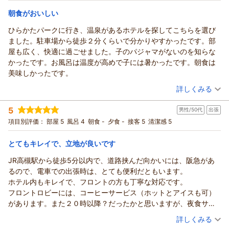
「思いの外、心地良く過ごせた」という温かいお言葉は、スタ
宿泊価格帯：
10,001～11,000円(大人一人あたり/税込)
ッフにとって何よりの励みとなります。
朝食がおいしい
今後もお客様に安心してお休みいただける環境を整え、さらな
ひらかたパークに行き、温泉があるホテルを探してこちらを選び
ホテルアベストグランデ高槻 なごみの湯からの返信
るサービスの向上に努めてまいります。
ました。駐車場から徒歩２分くらいで分かりやすかったです。部
また知人の方にお会いになる際のご宿泊を、心よりお待ち申し
この度は当ホテルをご利用いただき、誠にありがとうございま
屋も広く、快適に過ごせました。子のパジャマがないのを知らな
上げております。
す。
かったです。お風呂は温度が高めで子には暑かったです。朝食は
お忙しい中、貴重なご感想をお寄せいただきありがとうござい
また、お忙しい中、貴重なご意見をお寄せいただきましたこ
美味しかったです。
ました。
と、重ねて御礼申し上げます。
（投稿日：2026/07/26）
田中 有美
駐車場の件では、提携の阪急パーキングへの移動にお手間をお
詳しくみる
かけし、ご不便を感じさせてしまい申し訳ございませんでし
（返信日：2026/08/03）
宿泊時期：
2026年07月宿泊 (家族旅行)
た。
5
男性/50代
出張
投稿者：
ミサさん
(女性/40代)
街中という立地上、どうしても離れた場所へのご案内となりま
宿泊プラン：
【じゃらんスペシャルウィーク】＼JR高槻駅より徒歩3分／★
項目別評価：
部屋 5
風呂 4
朝食 -
夕食 -
接客 5
清潔感 5
朝食付き
すが、スムーズにご利用いただけるよう案内方法の改善に努め
トリプル
朝のみ
宿泊価格帯：
てまいります。
14,001～15,000円(大人一人あたり/税込)
とてもキレイで、立地が良いです
お部屋につきましては、限られたスペースではございますが、
JR高槻駅から徒歩5分以内で、道路挟んだ向かいには、阪急があ
ホテルアベストグランデ高槻 なごみの湯からの返信
ゆっくりとお休みいただけたのであれば幸いです。
るので、電車での出張時は、とても便利だともいます。
また、洗面所のゴミ箱については、ご不便をおかけし大変失礼
この度は当ホテルをご利用いただき、誠にありがとうございま
ホテル内もキレイで、フロントの方も丁寧な対応です。
いたしました。
す。
フロントロビーには、コーヒーサービス（ホットとアイスも可）
今後の設備改善の際の貴重な課題として、前向きに検討させて
ひらかたパークでの楽しいひとときのお手伝いができ、大変嬉
があります。また２０時以降？だったかと思いますが、夜食サー
いただきます。
しく存じます。
ビスとして、お椀サイズですが、チャンポンが頂けます。
（投稿日：2026/07/19）
ハッピアワーや朝食の内容につきましても、率直なご感想をあ
駐車場からのアクセスの良さやお部屋の広さ、そして朝食にご
詳しくみる
りがとうございます。
満足いただけたとのこと、