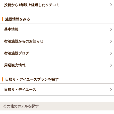
ハッピーアワーやお夜食をお楽しみいただけたようで、何より
投稿から1年以上経過したクチコミ
（返信日：2026/03/14）
でございます。
お風呂のシャワーヘッドについても、より快適にお過ごしいた
施設情報をみる
だけたようで大変嬉しく思います。
また、漫画コーナーでお子様にお喜びいただけたこと、そして
基本情報
朝食のメニューについても一つひとつお褒めいただき、大変励
みになります。
宿泊施設からのお知らせ
これからも、お客様に「また来たい」と思っていただけるよ
う、さらなるサービスの向上に努めてまいります。
次回もまた、お客様にお会いできる日を心よりお待ち申し上げ
宿泊施設ブログ
ております。
ホテルアベストグランデ高槻
周辺観光情報
フロント 高屋
（返信日：2026/03/10）
日帰り・デイユースプランを探す
日帰り・デイユース
その他のホテルを探す