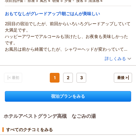
けたとのこと、サウナと露天風呂の2種をご満喫いただけて何よ
項目別評価：
部屋 5
風呂 4
朝食 5
夕食 -
接客 5
清潔感 4
宿泊価格帯：
りです。
7,001～8,000円(大人一人あたり/税込)
スタッフ一同またのご来館を心よりお待ちしております。
おもてなしがグレードアップ!朝ごはんが美味しい
ホテルアベストグランデ高槻 なごみの湯からの返信
ホテルアベストグランデ高槻 フロント 岸野
2回目の宿泊でしたが、前回からいろいろグレードアップしていて
ご投稿者様
（返信日：2026/03/15）
大満足です。
この度は当ホテルにご宿泊いただき、誠にありがとうございま
ハッピーアワーでアルコールも頂けたし、お夜食も美味しかった
した。
です。
お嬢様のお引っ越しのお手伝い、本当にお疲れ様でございまし
お風呂は前から綺麗でしたが、シャワーヘッドが変わっていて良
た。
かったです。
（投稿日：2026/03/09）
詳しくみる
新生活の準備という大切な節目に、当ホテルをお選びいただけ
漫画コーナーもあり、子どもが喜んでました。
たことを大変光栄に存じます。
宿泊時期：
2026年03月宿泊 (子連れ旅行)
朝ごはんはカレーとハンバーグが絶品で、海鮮丼やマリネなんか
駐車場の場所に関しましては、ご不便をおかけし申し訳ござい
投稿者：
あゆりんさん
(女性/40代)
も嬉しかったです。
宿泊プラン：
【駐車券付きでお得◎】車で旅行に行こう♪ドライブを楽しむ
1
2
3
ませんでした。
|< 最初
最後 >|
またぜひ泊まりたいと思います。
マイカー応援プラン！ ★朝食付き
ツイン
朝のみ
貴重なご意見として真摯に受け止め、今後の案内改善の参考と
宿泊価格帯：
16,001～17,000円(大人一人あたり/税込)
させていただきます。
宿泊プランをみる
お嬢様のこれからの新生活が、実り多く素晴らしいものとなり
ホテルアベストグランデ高槻 なごみの湯からの返信
ますよう心よりお祈りいたしております。
また高槻へお越しの際は、ぜひ当ホテルへお立ち寄りください
この度は、2度目のご宿泊をいただき誠にありがとうございま
ませ。
ホテルアベストグランデ高槻 なごみの湯
す。
お客様のまたのご来館を、スタッフ一同心よりお待ち申し上げ
前回からの変化にお気づきいただき、さらに「大満足」とのお
ております。
言葉を頂戴できましたこと、スタッフ一同大変嬉しく拝読いた
すべてのクチコミをみる
ホテルアベストグランデ高槻 フロント 上山
しました。