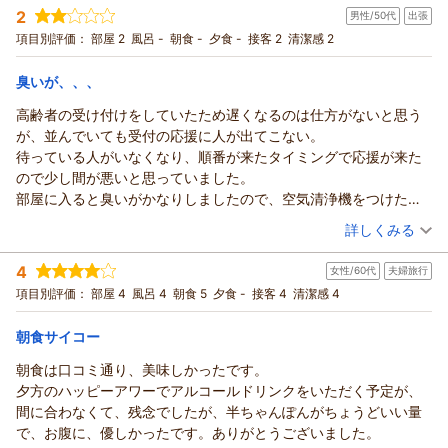
またのお越しをスタッフ一同心よりお待ち申し上げておりま
2
京都市内でのご予定に合わせて当ホテルをお選びいただき、長
男性/50代
出張
宿泊プラン：
【１５％ＯＦＦ】SDGs◆地球に優しいノークリーニングプラ
す。ホテルアベストグランデ高槻 岡本
ン♪【途中清掃無し】 ☆朝食付き
岡京へのアクセスやコスト面でご満足いただけたとのこと、大
ダブル
朝のみ
項目別評価：
部屋 2
風呂 -
朝食 -
夕食 -
接客 2
清潔感 2
宿泊価格帯：
変嬉しく存じます。
11,001～12,000円(大人一人あたり/税込)
（返信日：2026/05/08）
また、館内の清潔感や周辺の利便性についてもお褒めにあずか
臭いが、、、
ホテルアベストグランデ高槻 なごみの湯からの返信
り、私共も励みになります。
高齢者の受け付けをしていたため遅くなるのは仕方がないと思う
またの出張の際にも、ぜひ当ホテルをご利用くださいませ。
ご投稿者様
が、並んでいても受付の応援に人が出てこない。
お客様のまたのお越しを、スタッフ一同心よりお待ち申し上げ
この度は、ご家族でのご旅行に当ホテルをお選びいただき、誠
待っている人がいなくなり、順番が来たタイミングで応援が来た
ております。
にありがとうございます。
ので少し間が悪いと思っていました。
ホテルアベストグランデ高槻 フロント 上山
お風呂の広さやスタッフの接客、お部屋の清潔感に至るまで、
部屋に入ると臭いがかなりしましたので、空気清浄機をつけたの
身に余るほどのお褒めの言葉をいただき、大変光栄に存じま
（返信日：2026/04/15）
ですが、外出して戻ってきても臭いは消えませんでした。
（投稿日：2026/04/13）
詳しくみる
す。
数年前にできたばかりの頃はいいホテルと思っていましたが、万
「言うことなし」とのこれ以上ない評価を頂戴し、私共スタッ
宿泊時期：
2026年04月宿泊 (出張)
博の頃価格が高騰し、あまり利用していませんでしたが、久しぶ
4
フにとっても大きな励みとなりました。
女性/60代
夫婦旅行
投稿者：
さいさいさん
(男性/50代)
りに利用してがっかりしました。
宿泊プラン：
【お得な２０％ＯＦＦ！】みんなうれしいハッピープライスプ
「また泊まりに行きたい」とのお言葉を糧に、今後も皆様に心
項目別評価：
部屋 4
風呂 4
朝食 5
夕食 -
接客 4
清潔感 4
次回利用しても同じ感じであれば、もう利用はしないと思いま
ラン！☆素泊まり
ダブル
食事なし
地よいひとときをお過ごしいただけるよう、より一層のサービ
す。
宿泊価格帯：
14,001～15,000円(大人一人あたり/税込)
ス向上に努めてまいります。
朝食サイコー
お客様のまたのお越しを、スタッフ一同心よりお待ち申し上げ
朝食は口コミ通り、美味しかったです。
ホテルアベストグランデ高槻 なごみの湯からの返信
ております。
夕方のハッピーアワーでアルコールドリンクをいただく予定が、
ホテルアベストグランデ高槻 フロント 上山
ご投稿者様
間に合わなくて、残念でしたが、半ちゃんぽんがちょうどいい量
この度は当ホテルをご利用いただき、誠にありがとうございま
（返信日：2026/04/15）
で、お腹に、優しかったです。ありがとうございました。
す。