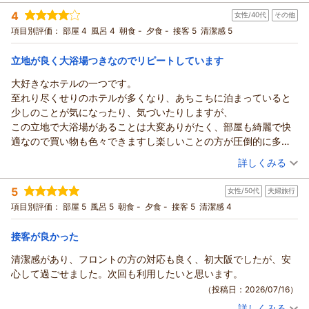
宿泊時期：
2026年06月宿泊 (出張)
ビールのご提供や、おつまみのバリエーション、また大阪らし
スタッフ一同大変励みになります。
4
女性/40代
その他
投稿者：
toraさん
(男性/50代)
いメニューの導入など、お客様にさらに喜んでいただける内容
お子様のパジャマにつきましては、事前の案内が不足しており
宿泊プラン：
【じゃらんのお得な10日間】じゃらんだけの期間限定のお得プ
項目別評価：
部屋 4
風呂 4
朝食 -
夕食 -
接客 5
清潔感 5
を目指し、担当部署と共有してまいります。
ラン！ ☆素泊まり
ご不便をおかけいたしましたこと、深くお詫び申し上げます。
シングル
食事なし
そのような中で、朝食の海鮮丼やアメニティの豊富さにご満足
宿泊価格帯：
当ホテルではお子様は添い寝の為タオル以外の御用を行ってお
10,001～11,000円(大人一人あたり/税込)
立地が良く大浴場つきなのでリピートしています
いただけたことは、私共にとっても大きな励みとなります。
りません。
大好きなホテルの一つです。
これからも、お客様からのお声を大切に、より快適なホテルづ
ホテルアベストグランデ高槻 なごみの湯からの返信
また、温泉の温度に関しましても、お子様には少し熱かったと
至れり尽くせりのホテルが多くなり、あちこちに泊まっていると
くりに励んでまいります。
のこと、
この度は当ホテルをご利用いただき、誠にありがとうございま
少しのことが気になったり、気づいたりしますが、
またのご来館を、スタッフ一同心よりお待ち申し上げておりま
せっかくのお風呂でご不自由な思いをさせてしまい申し訳ござ
す。
この立地で大浴場があることは大変ありがたく、部屋も綺麗で快
す。
いませんでした。
また、お忙しい中温かいご感想をお寄せいただきましたこと、
適なので買い物も色々できますし楽しいことの方が圧倒的に多い
ホテルアベストグランデ高槻 フロント 藤本
より快適にお過ごしいただけるよう、サービスの改善に努めて
重ねて御礼申し上げます。
のでリピートしています。
（投稿日：2026/07/18）
まいります。
（返信日：2026/07/27）
当ホテルの立地について、ビジネスでの利便性を感じていただ
詳しくみる
これからも泊まりたいのでひとつだけ・・
またご家族でこちらへお越しの際は、ぜひ当ホテルへお立ち寄
けたようで大変光栄です。
宿泊時期：
2026年07月宿泊 (その他)
今回、露天風呂がない方の大浴場でしたが、シャワーが下までお
りください。
JR高槻駅から近く、阪急百貨店も目の前という環境は、多くの
5
女性/50代
夫婦旅行
投稿者：
メルさん (女性/40代)
ろせて、自由な位置で使えるのは２つだけでした。１つは下に固
お客様のまたのお越しを心よりお待ち申し上げております。
お客様からご好評をいただいております。
宿泊プラン：
【お得な２０％ＯＦＦ！】みんなうれしいハッピープライスプ
項目別評価：
部屋 5
風呂 5
朝食 -
夕食 -
接客 5
清潔感 4
定されていて、あと２つは上に固定されていました。なんとか降
ラン！☆素泊まり
館内の清潔感やスタッフの対応につきましても、お褒めの言葉
（返信日：2026/07/26）
ツイン
食事なし
ろそうとしましたが固く固定されていて使えません。動かせない
宿泊価格帯：
を頂戴し、身の引き締まる思いでございます。
8,001～9,000円(大人一人あたり/税込)
接客が良かった
ので皆さんそのままで利用していましたが、５台中３～４台はシ
ロビーでのコーヒーサービスや、夜食のちゃんぽんサービスも
ャワーが好きな位置に動かせたらなと思いました。
清潔感があり、フロントの方の対応も良く、初大阪でしたが、安
ホテルアベストグランデ高槻 なごみの湯からの返信
お楽しみいただけたようで、何よりでございます。
お部屋にあるメッセージカードはとても嬉しいです。いつも何が
心して過ごせました。次回も利用したいと思います。
夜食のちゃんぽんは、お仕事終わりのひとときに手軽に召し上
いつも当ホテルをご利用いただき、誠にありがとうございま
書かれているのかなと楽しみです。帰りに渡して下さるクッキー
（投稿日：2026/07/16）
がっていただけるようご用意しておりますので、ご満足いただ
す。
等のお菓子もとても嬉しいです。笑顔の優しい温かいスタッフさ
けたことは私共にとっても大きな励みとなります。
詳しくみる
また、お忙しい中温かいご感想をお寄せいただきましたこと、