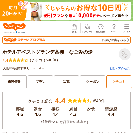
じゃらん
お得な特典をみる
ホテルアベストグランデ高槻 なごみの湯
(
クチコミ540件
)
4.4
大阪府高槻市芥川町１－１４－１
地図・アクセス
施設情報
プラン
写真
クーポン
クチコミ
4.4
クチコミ総合
(540件)
部屋
朝食
接客
風呂
夕食
清潔感
4.5
4.6
4.4
4.3
-
4.4
※｢普通=3.0｣が評価時の基準です。