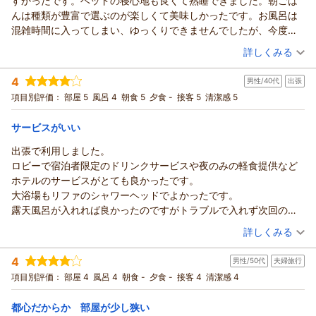
すかったです。ベッドの寝心地も良くて熟睡できました。朝ごは
せ。
す。
んは種類が豊富で選ぶのが楽しくて美味しかったです。お風呂は
お客様のまたのご来館を、スタッフ一同心よりお待ち申し上げ
駅からのアクセスや自慢の大浴場、そしてお食事についてもお
混雑時間に入ってしまい、ゆっくりできませんでしたが、今度は
ております。
褒めの言葉をいただき、大変嬉しく拝読いたしました。
時間をずらしてゆっくりと入りたいです。チェックアウトでは入
（投稿日：2026/05/30）
ホテルアベストグランデ高槻 フロント 藤本
詳しくみる
ホテルの目の前には大型ショッピングモールもあり、お買い物
り口でお見送りしてくれました。また泊まりたいと思いました。
や観光の拠点として便利にお過ごしいただけたようで何よりで
（返信日：2026/06/03）
宿泊時期：
2026年05月宿泊 (家族旅行)
4
ございます。
男性/40代
出張
投稿者：
ちーちゃんさん
(女性/50代)
宿泊プラン：
【チェーンホテル特集】【冬厳選】じゃらんだけの期間限定の
露天風呂は日替わりでのご案内となっておりますので、ぜひま
項目別評価：
部屋 5
風呂 4
朝食 5
夕食 -
接客 5
清潔感 5
お得プラン！ ★朝食付き
ツイン
朝のみ
た、日々の疲れを癒やしに足をお運びいただければ幸いです。
宿泊価格帯：
11,001～12,000円(大人一人あたり/税込)
お客様のまたのお越しを、スタッフ一同心よりお待ち申し上げ
サービスがいい
ております。
出張で利用しました。
ホテルアベストグランデ高槻 なごみの湯からの返信
ホテルアベストグランデ高槻
ロビーで宿泊者限定のドリンクサービスや夜のみの軽食提供など
フロント 鷲北
ご投稿者様
ホテルのサービスがとても良かったです。
この度は当ホテルをご利用いただき、また心温まるご感想をお
（返信日：2026/05/31）
大浴場もリファのシャワーヘッドでよかったです。
寄せいただきまして誠にありがとうございます。
露天風呂が入れれば良かったのですがトラブルで入れず次回の楽
お母様とのご旅行に当ホテルをお選びいただき、大変光栄に存
しみにしようと思います。
（投稿日：2026/05/18）
じます。フロントスタッフの対応やお部屋の清潔さ、ベッドの
詳しくみる
部屋も清潔でベッドも大きくてぐっすり眠れました。
寝心地についてお褒めのお言葉を頂戴し、スタッフ一同嬉しく
宿泊時期：
2026年05月宿泊 (出張)
ホテルの方々の対応もすごく親切でホテルから出る際のお見送り
拝読いたしました。
4
男性/50代
夫婦旅行
投稿者：
けんけんさん
(男性/40代)
などとても嬉しかったです。
また、ご朝食につきましても種類の豊富さや美味しさをお楽し
宿泊プラン：
【１５％ＯＦＦ】SDGs◆地球に優しいノークリーニングプラ
項目別評価：
部屋 4
風呂 4
朝食 -
夕食 -
接客 4
清潔感 4
また泊まりたいと思うような素敵なホテルでした。
ン♪【途中清掃無し】 ☆朝食付き
みいただけたとのこと、何よりでございます。
ダブル
朝のみ
宿泊価格帯：
大浴場につきましては混雑によりごゆっくりお過ごしいただけ
18,001～19,000円(大人一人あたり/税込)
都心だからか 部屋が少し狭い