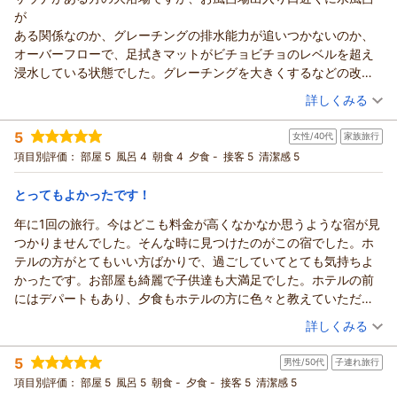
ホテルアベストグランデ高槻 なごみの湯からの返信
が
ご投稿者様
ある関係なのか、グレーチングの排水能力が追いつかないのか、
この度は当ホテルをご利用いただき、誠にありがとうございま
オーバーフローで、足拭きマットがビチョビチョのレベルを超え
した。
浸水している状態でした。グレーチングを大きくするなどの改善
また、お忙しい中、温かいご感想をお寄せいただきましたこ
が必要です。
（投稿日：2026/03/19）
と、重ねて御礼申し上げます。
詳しくみる
この点だけでも、ホテルの印象が変わりますので、ぜひ改善をお
更衣室の棚に関する貴重なアドバイスをありがとうございま
宿泊時期：
2026年02月宿泊 (出張)
願い致します。
す。
5
女性/40代
家族旅行
投稿者：
クマさんさん
(男性/60代)
防犯の観点からも、貴重品の管理等について改めて分かりやす
宿泊プラン：
【１５％ＯＦＦ】SDGs◆地球に優しいノークリーニングプラ
項目別評価：
部屋 5
風呂 4
朝食 4
夕食 -
接客 5
清潔感 5
ン♪【途中清掃無し】 ☆朝食付き
い案内を検討してまいります。
シングル
朝のみ
宿泊価格帯：
駐車場に関しましては、提携先まで距離がありご不便をおかけ
12,001～13,000円(大人一人あたり/税込)
とってもよかったです！
いたしましたが、スタッフの対応がお役に立てたようで幸いで
年に1回の旅行。今はどこも料金が高くなかなか思うような宿が見
ホテルアベストグランデ高槻 なごみの湯からの返信
す。
つかりませんでした。そんな時に見つけたのがこの宿でした。ホ
これからも、お客様に心からリラックスしていただける空間づ
ご投稿者様
テルの方がとてもいい方ばかりで、過ごしていてとても気持ちよ
くりに努めてまいります。
この度は当ホテルをご利用いただき、誠にありがとうございま
かったです。お部屋も綺麗で子供達も大満足でした。ホテルの前
またのお越しを、スタッフ一同心よりお待ち申し上げておりま
す。
にはデパートもあり、夕食もホテルの方に色々と教えていただき
す。
また、大浴場のご利用に際しまして、ご不快な思いをさせてし
ましたが、子どもたちが疲れていたためデパートで済ますことも
（投稿日：2026/03/17）
ホテルアベストグランデ高槻 フロント 岸野
まいましたこと、深くお詫び申し上げます。
詳しくみる
できました。露天風呂付きの部屋にしたのですが、とっても気持
水風呂付近の排水状況および、足拭きマットの浸水状態につい
（返信日：2026/03/27）
宿泊時期：
2026年03月宿泊 (家族旅行)
ちよく何回も入りました。子どもも露天風呂がある部屋なんて初
て、
5
男性/50代
子連れ旅行
投稿者：
りこさん
(女性/40代)
めてでとっても喜んでおりました。とてもいい旅行になりまし
詳細な状況をご報告いただき、重ねて感謝申し上げます。
宿泊プラン：
【チェーンホテル特集】じゃらんだけの期間限定のお得プラ
項目別評価：
部屋 5
風呂 5
朝食 -
夕食 -
接客 5
清潔感 5
た。
ン！ ★朝食付き
ツイン
朝のみ