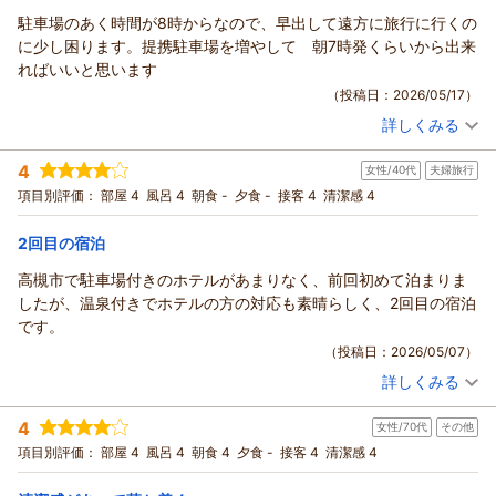
なかったとのことで残念に存じます。次回お越しの際には、ぜ
駐車場のあく時間が8時からなので、早出して遠方に旅行に行くの
ホテルアベストグランデ高槻 なごみの湯からの返信
ひお時間を調整いただき、ゆったりとお寛ぎいただければ幸い
に少し困ります。提携駐車場を増やして 朝7時発くらいから出来
です。
ご投稿者様
ればいいと思います
チェックアウト時のお見送りにも温かいお言葉をいただき、誠
この度は当ホテルをご利用いただき、誠にありがとうございま
（投稿日：2026/05/17）
にありがとうございます。お客様からの「また泊まりたい」と
す。
のお言葉は、私どもにとって何よりの励みでございます。
詳しくみる
ロビーでのドリンクや夜の軽食、また大浴場の設備など、細か
宿泊時期：
2026年05月宿泊 (夫婦旅行)
これからも快適にお過ごしいただけるホテルを目指して努めて
な点までお褒めいただき大変光栄です。お部屋でもぐっすりと
投稿者：
キョロさん
(男性/50代)
まいります。またお母様とご一緒にお越しいただける日を、ス
4
お休みいただけたようで、安心いたしました。
女性/40代
夫婦旅行
宿泊プラン：
【駐車券付きでお得◎】車で旅行に行こう♪ドライブを楽しむ
タッフ一同心よりお待ちしております。
マイカー応援プラン！ ☆素泊まり
一方で、露天風呂につきましては、トラブルによりご不便をお
ツイン
食事なし
項目別評価：
部屋 4
風呂 4
朝食 -
夕食 -
接客 4
清潔感 4
この度はご投稿いただき、誠にありがとうございました。
宿泊価格帯：
かけしましたことを深くお詫び申し上げます。それにもかかわ
14,001～15,000円(大人一人あたり/税込)
ホテルアベストグランデ高槻 田中
らず、「次回の楽しみに」という温かいお言葉を頂戴し、スタ
2回目の宿泊
ホテルアベストグランデ高槻 なごみの湯からの返信
ッフ一同大変救われる思いでございます。
（返信日：2026/05/31）
高槻市で駐車場付きのホテルがあまりなく、前回初めて泊まりま
私共の対応やお見送りに関しましても、嬉しいお言葉をありが
この度はホテルアベストグランデ高槻をご利用いただき、誠に
したが、温泉付きでホテルの方の対応も素晴らしく、2回目の宿泊
とうございます。
ありがとうございます。
です。
いただいたお言葉を励みに、これからも皆様に寄り添った心地
また、貴重なご意見をお寄せいただき重ねて御礼申し上げま
（投稿日：2026/05/07）
よいサービスを提供できるよう努めてまいります。
す。
またのお越しを、スタッフ一同心よりお待ち申し上げておりま
詳しくみる
提携駐車場の営業時間につきまして、ご不便をおかけし申し訳
宿泊時期：
2026年05月宿泊 (夫婦旅行)
す。
ございませんでした。
投稿者：
maoさん
(女性/40代)
4
ホテルアベストグランデ高槻 フロント 岸野
女性/70代
その他
宿泊プラン：
【駐車券付きでお得◎】車で旅行に行こう♪ドライブを楽しむ
早朝からご出発されるご旅行の際に、ご不自由な思いをされた
マイカー応援プラン！ ☆素泊まり
ツイン
食事なし
項目別評価：
部屋 4
風呂 4
朝食 4
夕食 -
接客 4
清潔感 4
ことと存じます。
（返信日：2026/05/20）
宿泊価格帯：
8,001～9,000円(大人一人あたり/税込)
いただきましたご意見は今後のサービス改善の参考として大切