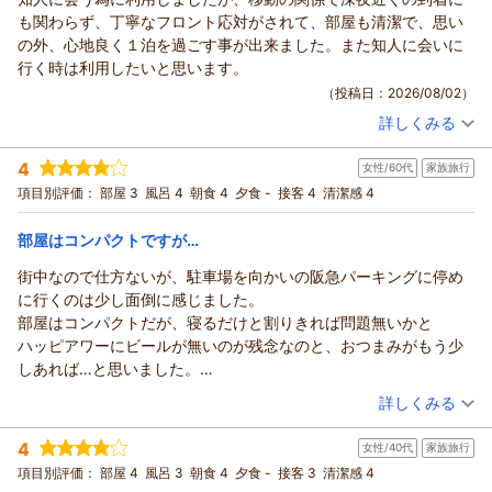
ご投稿者様
も関わらず、丁寧なフロント応対がされて、部屋も清潔で、思い
この度はご宿泊いただき、誠にありがとうございました。
の外、心地良く１泊を過ごす事が出来ました。また知人に会いに
サウナの温度がお客様に合い、心地よく汗を流していただけた
行く時は利用したいと思います。
とのこと、大変嬉しく拝読いたしました。
（投稿日：2026/08/02）
また、お部屋の広さについてもご満足いただけたようで、お荷
詳しくみる
物を置いてもゆったりとお過ごしいただけた様子が伺え、安心
宿泊時期：
2026年06月宿泊 (夫婦旅行)
いたしました。
投稿者：
ＪＫＤさん
(男性/60代)
4
女性/60代
家族旅行
宿泊プラン：
【じゃらんスペシャルウィーク】是非ご試泊を！大浴場＆サウ
これからも、お客様に快適なひとときを提供できるよう努めて
ナも有☆素泊まり
和洋室
食事なし
項目別評価：
部屋 3
風呂 4
朝食 4
夕食 -
接客 4
清潔感 4
まいります。
宿泊価格帯：
7,001～8,000円(大人一人あたり/税込)
またのお越しを、スタッフ一同心よりお待ち申し上げておりま
部屋はコンパクトですが…
す。
ホテルアベストグランデ高槻 なごみの湯からの返信
ホテルアベストグランデ高槻
街中なので仕方ないが、駐車場を向かいの阪急パーキングに停め
フロント 鷲北
ご投稿者様
に行くのは少し面倒に感じました。
この度は当ホテルをご利用いただき、誠にありがとうございま
（返信日：2026/08/07）
部屋はコンパクトだが、寝るだけと割りきれば問題無いかと
す。
ハッピアワーにビールが無いのが残念なのと、おつまみがもう少
ご移動の影響で深夜のご到着となりましたが、フロントでの応
しあれば…と思いました。
対や
朝ごはんに大阪らしさは無かったが、朝から海鮮丼が食べられた
（投稿日：2026/07/26）
詳しくみる
お部屋の清潔さにご満足いただけたとのこと、大変嬉しく拝読
のでそれは良かったと思います。
いたしました。
宿泊時期：
2026年07月宿泊 (家族旅行)
洗面所(トイレと一緒)にゴミ箱が無かったのが不便に感じました。
4
長旅のお疲れを少しでも癒していただけたのであれば、私共に
女性/40代
家族旅行
投稿者：
まみさんさん
(女性/60代)
アメニティは豊富に有りました。
宿泊プラン：
【じゃらんスペシャルウィーク】＼JR高槻駅より徒歩3分／★
とっても幸いでございます。
項目別評価：
部屋 4
風呂 3
朝食 4
夕食 -
接客 3
清潔感 4
朝食付き
ダブル
朝のみ