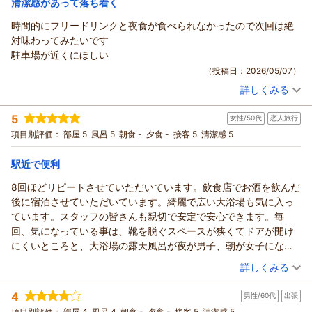
清潔感があって落ち着く
にお預かりいたします。
ホテルアベストグランデ高槻 なごみの湯からの返信
これから夏の行楽シーズンを迎えますが、また高槻へお越しの
時間的にフリードリンクと夜食が食べられなかったので次回は絶
機会がございましたら、ぜひ当館をご利用いただけますと幸い
この度は再度ホテルアベストグランデ高槻にご宿泊いただき、
対味わってみたいです
です。
誠にありがとうございます。
駐車場が近くにほしい
スタッフ一同、心よりお待ち申し上げております。
また、お忙しい中ご感想をお寄せいただき重ねて御礼申し上げ
（投稿日：2026/05/07）
ホテルアベストグランデ高槻 フロント 岡本
ます。
詳しくみる
高槻市内で数あるホテルの中から、再度当館をお選びいただけ
（返信日：2026/05/20）
宿泊時期：
2026年05月宿泊 (その他)
ましたこと、大変嬉しく思っております。
投稿者：
まっちゃんさん
(女性/70代)
5
女性/50代
恋人旅行
宿泊プラン：
【お得な２０％ＯＦＦ！】みんなうれしいハッピープライスプ
お部屋・温泉・接客サービス・清潔感につきまして高い評価を
ラン！★朝食付き
ダブル
朝のみ
項目別評価：
部屋 5
風呂 5
朝食 -
夕食 -
接客 5
清潔感 5
いただき、スタッフ一同大変励みになっております。特にスタ
宿泊価格帯：
8,001～9,000円(大人一人あたり/税込)
ッフの対応についてお褒めのお言葉を頂戴し、光栄でございま
駅近で便利
す。
ホテルアベストグランデ高槻 なごみの湯からの返信
これからも快適にお過ごしいただけるホテルを目指し、より一
8回ほどリピートさせていただいています。飲食店でお酒を飲んだ
層サービス向上に努めてまいります。
この度はホテルアベストグランデ高槻にご宿泊いただき、また
後に宿泊させていただいています。綺麗で広い大浴場も気に入っ
また高槻へお越しの際は、ぜひ当館をご利用くださいませ。
お忙しい中ご感想をお寄せいただき誠にありがとうございま
ています。スタッフの皆さんも親切で安定で安心できます。毎
スタッフ一同、心よりお待ちしております。
す。
回、気になっている事は、靴を脱ぐスペースが狭くてドアが開け
ホテルアベストグランデ高槻 フロント 高屋
お部屋・お風呂・朝食・接客サービス・清潔感につきまして高
にくいところと、大浴場の露天風呂が夜が男子、朝が女子になっ
い評価をいただき、大変嬉しく拝読いたしました。
（返信日：2026/05/09）
ているので、たまには夜の露天風呂に入ってみたいなと思ってい
（投稿日：2026/05/01）
詳しくみる
今回はお時間の都合により、フリードリンクや夜食サービスを
ます。それ以外は、全て満足できるホテルです。
ご利用いただけなかったとのこと、次回ご宿泊の際にはぜひお
宿泊時期：
2026年04月宿泊 (恋人旅行)
4
楽しみいただければ幸いです。
男性/60代
出張
投稿者：
HIROさん
(女性/50代)
宿泊プラン：
【じゃらんのお得な10日間】じゃらんだけの期間限定のお得プ
また、駐車場につきましても貴重なご意見をありがとうござい
項目別評価：
部屋 4
風呂 4
朝食 -
夕食 -
接客 5
清潔感 5