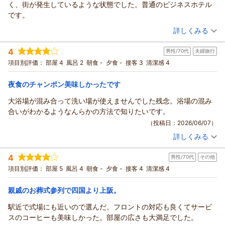
く、街が発生しているような状態でした。普通のビジネスホテル
よりお待ち申し上げております。
がとうございます。
です。
ホテラベストグランデ高槻フロント担当
お部屋の仕様に関しまして、前回に引き続きご不便をおかけし
（投稿日：2026/06/08）
（返信日：2026/07/20）
てしまい、誠に申し訳ございません。和洋室の入り口やコンセ
詳しくみる
ントの位置など、せっかくのリピートにもかかわらず、改善が
宿泊時期：
2026年06月宿泊 (出張)
見られなかった点につきまして、心苦しく感じております。
4
男性/70代
夫婦旅行
投稿者：
やませさん
(女性/20代)
「鏡が別にあれば」という貴重なご提案は、今後のサービス向
宿泊プラン：
【お得な２０％ＯＦＦ！】みんなうれしいハッピープライスプ
項目別評価：
部屋 4
風呂 2
朝食 -
夕食 -
接客 3
清潔感 4
ラン！☆素泊まり
上のための重要な課題として、すぐに社内で共有させていただ
ダブル
食事なし
宿泊価格帯：
きます。
15,001～16,000円(大人一人あたり/税込)
夜食のチャンポン美味しかったです
一方で、スタッフの接客につきましては、最高のお褒めの言葉
大浴場が混み合って洗い場が使えませんでした残念。浴場の混み
ホテルアベストグランデ高槻 なごみの湯からの返信
をいただき、大変感激しております。お客様からいただいた
合いがわかるようなんらかの方法で知りたいです。
「気分良く過ごせた」というお言葉が、私たち従業員にとって
ご投稿者様
（投稿日：2026/06/07）
何よりの励みとなります。
この度は当ホテルをご利用いただき、誠にありがとうございま
また笑顔でお会いできる日を、スタッフ一同、心よりお待ち申
詳しくみる
した。
宿泊時期：
2026年04月宿泊 (夫婦旅行)
し上げております。
また、お忙しい中、貴重なご意見をお寄せいただきましたこ
投稿者：
ひろじいさん
(男性/70代)
ホテルアベストグランデ高槻 フロント 岸野
4
と、重ねて御礼申し上げます。
男性/70代
その他
宿泊プラン：
【じゃらんのお得な10日間】じゃらんだけの期間限定のお得プ
ラン！ ☆素泊まり
外出の際のお見送りに関しまして、お客様に気まずい思いをさ
（返信日：2026/07/11）
ツイン
食事なし
項目別評価：
部屋 5
風呂 4
朝食 -
夕食 -
接客 4
清潔感 4
宿泊価格帯：
せてしまい、大変失礼いたしました。
10,001～11,000円(大人一人あたり/税込)
おもてなしの気持ちから行っていたことではございますが、お
親戚のお葬式参列で四国より上阪。
ホテルアベストグランデ高槻 なごみの湯からの返信
客様のご負担となってしまったことを真摯に受け止め、スタッ
駅近で式場にも近いので選んだ。フロントの対応も良くてサービ
フの立ち振る舞いについて改めて見直しを行ってまいります。
この度はホテルアベストグランデ高槻をご利用いただき、誠に
スのコーヒーも美味しかった。部屋の広さも大満足でした。
大浴場のご利用につきましても、露天風呂を楽しみにしておら
ありがとうございます。