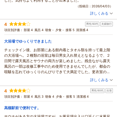
した。気持ちよく利用することが出来ました。
いります。
またのお越しを心よりお待ち申し上げております。
この度は当ホテルをご利用いただき、誠にありがとうございま
（投稿日：2026/04/03）
誠に勝手なお願いではございますが、また挽回の機会をいただ
ホテルアベストグランデ高槻 フロント 岸野
す。
けますと幸いです。
詳しくみる
また、心温まるご感想をお寄せいただきましたこと、重ねて御
（返信日：2026/04/11）
宿泊時期：
2026年02月宿泊 (出張)
次回お越しいただいた際には、すべての面でご満足いただける
礼申し上げます。
投稿者：
フォールさん
(男性/50代)
よう、全力を尽くしてお迎えいたします。
4
男性/60代
夫婦旅行
宿泊プラン：
【お得な２０％ＯＦＦ！】みんなうれしいハッピープライスプ
ひらかたパークへのアクセスや、ホテル周辺の環境にご満足い
またのご来館を心よりお待ち申し上げております。
ラン！☆素泊まり【12月厳選】
ダブル
食事なし
項目別評価：
部屋 4
風呂 4
朝食 -
夕食 -
接客 5
清潔感 4
ただけたようで大変嬉しく存じます。
ホテルアベストグランデ高槻 フロント 上山
宿泊価格帯：
11,001～12,000円(大人一人あたり/税込)
お子様が射的やお菓子で楽しまれている様子を伺い、私共も大
（返信日：2026/04/15）
大浴場でゆっくりできました
変微笑ましい気持ちになりました。
ホテルアベストグランデ高槻 なごみの湯からの返信
お客様のまたのご来館を、スタッフ一同心よりお待ち申し上げ
チェックイン後、お部屋にある館内着とタオル類を持って最上階
ております。
ご投稿者様
の大浴場へ。２種類の浴室は毎日男女入れ替えとなるようで、２
ホテルアベストグランデ高槻 フロント 上山
この度はご投稿ありがとうございます。
日間で露天風呂とサウナの両方が楽しめました。残念ながら露天
ホテル全体の清潔さ、客室、大浴場・脱衣場の清掃にご満足い
（返信日：2026/04/10）
風呂の一部は改修工事中のため使用できませんでしたが、都会の
ただけたとのお言葉を拝読し、スタッフ一同大変うれしく思い
喧騒を忘れてゆっくりのんびりできて大満足でした。更衣室の棚
ます。
は扉やカギが無いので、入浴に必要なもの以外は持参しないよう
（投稿日：2026/03/26）
詳しくみる
今後も清潔さと心地よい滞在をお届けできるよう、品質向上に
にしたほうが良いです。
努めてまいります。
宿泊時期：
2026年03月宿泊 (夫婦旅行)
提携駐車場までは少し距離があるので、荷物を降ろすため一時的
4
またのご来訪を心よりお待ちしております。
男性/60代
出張
投稿者：
夜叉丸さん
(男性/60代)
にホテル前の数台分の駐車スペースに停車させていただきまし
宿泊プラン：
【お得な２０％ＯＦＦ！】みんなうれしいハッピープライスプ
ホテルアベストグランデ高槻 フロント 藤本
項目別評価：
部屋 4
風呂 3
朝食 4
夕食 -
接客 5
清潔感 4
た。タクシーなどで混雑していましたが、すぐにスタッフの方に
ラン！☆素泊まり
ツイン
食事なし
（返信日：2026/04/04）
対応していただき、大変助かりました。ありがとうございまし
宿泊価格帯：
10,001～11,000円(大人一人あたり/税込)
高槻駅前で便利です。
た。
サウナがある方の大浴場ですが、お風呂場出入り口近くに水風呂