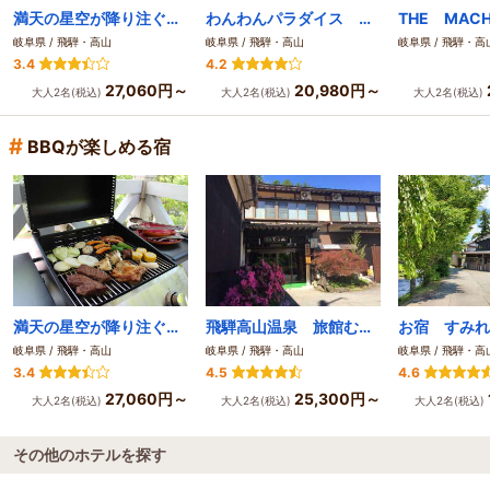
満天の星空が降り注ぐ森の別荘 リゾートヴィラ高山
わんわんパラダイス 高山
岐阜県 / 飛騨・高山
岐阜県 / 飛騨・高山
岐阜県 / 飛騨・高
3.4
4.2
27,060円～
20,980円～
大人2名(税込)
大人2名(税込)
大人2名(税込)
#
BBQが楽しめる宿
満天の星空が降り注ぐ森の別荘 リゾートヴィラ高山
飛騨高山温泉 旅館むら山
お宿 すみれ
岐阜県 / 飛騨・高山
岐阜県 / 飛騨・高山
岐阜県 / 飛騨・高
3.4
4.5
4.6
27,060円～
25,300円～
大人2名(税込)
大人2名(税込)
大人2名(税込)
その他のホテルを探す