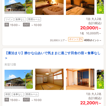
1泊
大人2名
ツイン
食事なし
禁煙ルーム
合計(税込)
IN
OUT
15:00～
～10:00
20,000
円～
1名
10,000円～
2
ポイント
%
400
20,000スコア～
ポイント～
【素泊まり】静かな山あいで気ままに過ごす田舎の宿＜食事なし
＞
和室12畳
1泊
大人2名
和室
食事なし
禁煙ルーム
合計(税込)
IN
OUT
15:00～
～10:00
22,200
円～