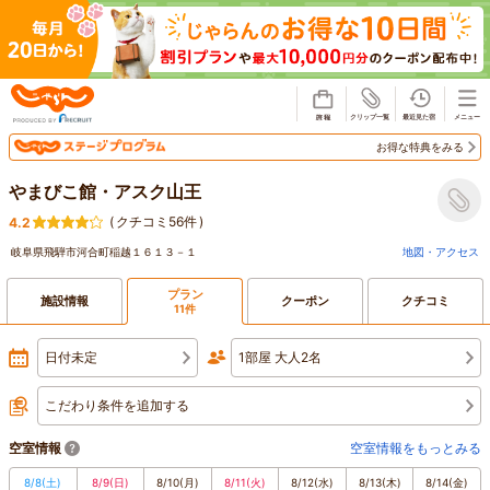
じゃらん
お得な特典をみる
やまびこ館・アスク山王
(
クチコミ56件
)
4.2
岐阜県飛騨市河合町稲越１６１３－１
地図・アクセス
プラン
施設情報
クーポン
クチコミ
11件
日付未定
1部屋 大人2名
こだわり条件を追加する
空室情報
空室情報をもっとみる
8/8
(土)
8/9
(日)
8/10
(月)
8/11
(火)
8/12
(水)
8/13
(木)
8/14
(金)