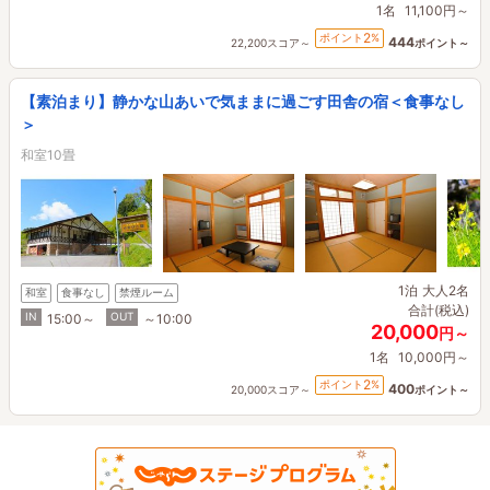
1名
11,100円～
2
ポイント
%
444
22,200スコア～
ポイント～
【素泊まり】静かな山あいで気ままに過ごす田舎の宿＜食事なし
＞
和室10畳
1泊
大人2名
和室
食事なし
禁煙ルーム
合計(税込)
IN
OUT
15:00～
～10:00
20,000
円～
1名
10,000円～
2
ポイント
%
400
20,000スコア～
ポイント～