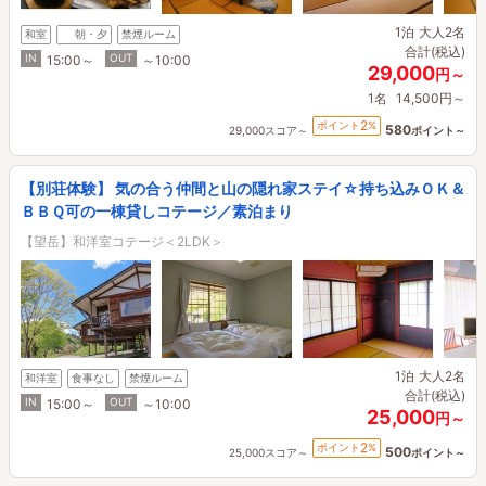
1泊
大人2名
和室
朝・夕
禁煙ルーム
合計(税込)
IN
OUT
15:00～
～10:00
29,000
円～
1名
14,500円～
2
ポイント
%
580
29,000スコア～
ポイント～
【別荘体験】 気の合う仲間と山の隠れ家ステイ☆持ち込みＯＫ＆
ＢＢＱ可の一棟貸しコテージ／素泊まり
【望岳】和洋室コテージ＜2LDK＞
1泊
大人2名
和洋室
食事なし
禁煙ルーム
合計(税込)
IN
OUT
15:00～
～10:00
25,000
円～
2
ポイント
%
500
25,000スコア～
ポイント～