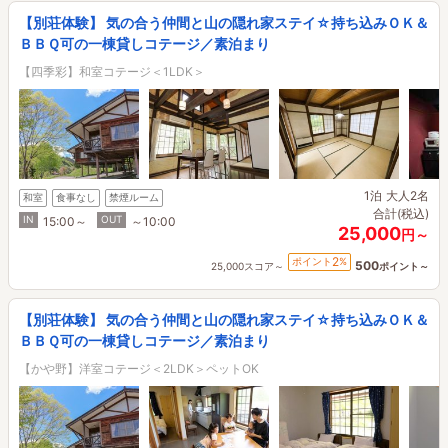
【別荘体験】 気の合う仲間と山の隠れ家ステイ☆持ち込みＯＫ＆
ＢＢＱ可の一棟貸しコテージ／素泊まり
【四季彩】和室コテージ＜1LDK＞
1泊
大人2名
和室
食事なし
禁煙ルーム
合計(税込)
IN
OUT
15:00～
～10:00
25,000
円～
2
ポイント
%
500
25,000スコア～
ポイント～
【別荘体験】 気の合う仲間と山の隠れ家ステイ☆持ち込みＯＫ＆
ＢＢＱ可の一棟貸しコテージ／素泊まり
【かや野】洋室コテージ＜2LDK＞ペットOK