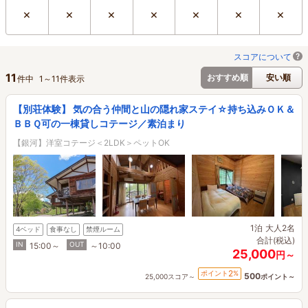
×
×
×
×
×
×
×
スコアについて
11
おすすめ順
安い順
件中
1
～
11
件表示
【別荘体験】 気の合う仲間と山の隠れ家ステイ☆持ち込みＯＫ＆
ＢＢＱ可の一棟貸しコテージ／素泊まり
【銀河】洋室コテージ＜2LDK＞ペットOK
1泊
大人2名
4ベッド
食事なし
禁煙ルーム
合計(税込)
IN
OUT
15:00～
～10:00
25,000
円～
2
ポイント
%
500
25,000スコア～
ポイント～