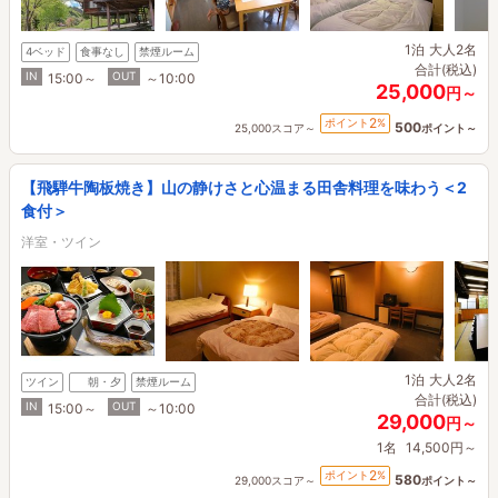
1泊
大人2名
4ベッド
食事なし
禁煙ルーム
合計(税込)
IN
OUT
15:00～
～10:00
25,000
円～
2
ポイント
%
500
25,000スコア～
ポイント～
【飛騨牛陶板焼き】山の静けさと心温まる田舎料理を味わう＜2
食付＞
洋室・ツイン
1泊
大人2名
ツイン
朝・夕
禁煙ルーム
合計(税込)
IN
OUT
15:00～
～10:00
29,000
円～
1名
14,500円～
2
ポイント
%
580
29,000スコア～
ポイント～