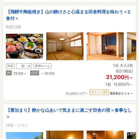
【飛騨牛陶板焼き】山の静けさと心温まる田舎料理を味わう＜2
食付＞
和室12畳
1泊
大人2名
和室
朝・夕
禁煙ルーム
合計(税込)
IN
OUT
15:00～
～10:00
31,200
円～
1名
15,600円～
2
ポイント
%
624
31,200スコア～
ポイント～
【素泊まり】静かな山あいで気ままに過ごす田舎の宿＜食事なし
＞
洋室・ツイン