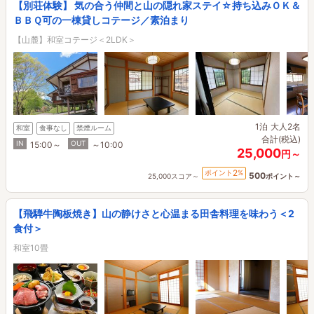
【別荘体験】 気の合う仲間と山の隠れ家ステイ☆持ち込みＯＫ＆
ＢＢＱ可の一棟貸しコテージ／素泊まり
【山麓】和室コテージ＜2LDK＞
1泊
大人2名
和室
食事なし
禁煙ルーム
合計(税込)
IN
OUT
15:00～
～10:00
25,000
円～
2
ポイント
%
500
25,000スコア～
ポイント～
【飛騨牛陶板焼き】山の静けさと心温まる田舎料理を味わう＜2
食付＞
和室10畳