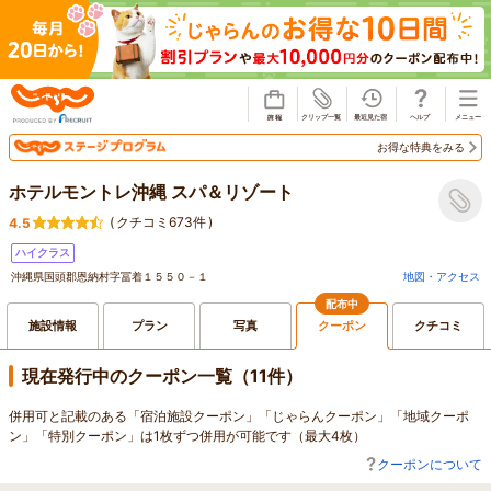
じゃらん
お得な特典をみる
ホテルモントレ沖縄 スパ＆リゾート
(
クチコミ673件
)
4.5
ハイクラス
沖縄県国頭郡恩納村字冨着１５５０－１
地図・アクセス
配布中
施設情報
プラン
写真
クーポン
クチコミ
現在発行中のクーポン一覧（11件）
併用可と記載のある「宿泊施設クーポン」「じゃらんクーポン」「地域クーポ
ン」「特別クーポン」は1枚ずつ併用が可能です（最大4枚）
クーポンについて