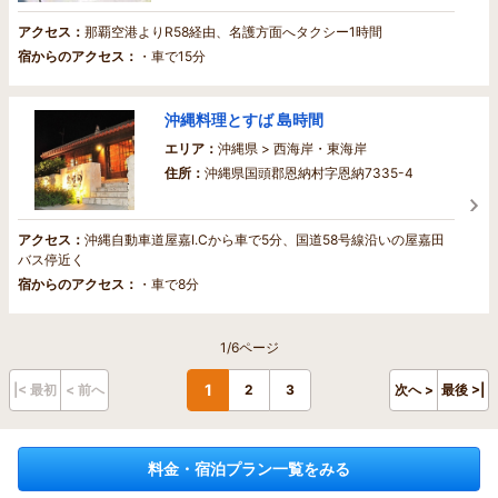
アクセス：
那覇空港よりR58経由、名護方面へタクシー1時間
宿からのアクセス：
・車で15分
沖縄料理とすば 島時間
エリア：
沖縄県 > 西海岸・東海岸
住所：
沖縄県国頭郡恩納村字恩納7335-4
アクセス：
沖縄自動車道屋嘉I.Cから車で5分、国道58号線沿いの屋嘉田
バス停近く
宿からのアクセス：
・車で8分
1/6ページ
1
|< 最初
< 前へ
2
3
次へ >
最後 >|
料金・宿泊プラン一覧をみる