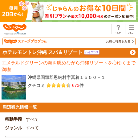
じゃらん
お得な特典をみる
ホテルモントレ沖縄 スパ＆リゾート
エメラルドグリーンの海を眺めながら沖縄リゾートを心ゆくまで
満喫
沖縄県国頭郡恩納村字冨着１５５０－１
クチコミ
673
件
周辺観光情報一覧
移動手段
すべて
ジャンル
すべて