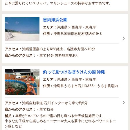
ときは滑りにくいスリッパ、マリンシューズの持参がおすすめです。
恩納海浜公園
エリア：
沖縄県 > 西海岸・東海岸
住所：
沖縄県国頭郡恩納村恩納419-3
アクセス：
沖縄道屋嘉ICよりR58経由、名護市方面へ10分
宿からのアクセス：
・車で14分 無料駐車場あり
釣って見つけるぼうけんの国 沖縄
エリア：
沖縄県 > 西海岸・東海岸
住所：
沖縄県うるま市石川3355-1うるま農場内
アクセス：
沖縄自動車道 石川インターから車で約5分
宿からのアクセス：
・車で12分
補足：
屋根がついているので雨の日も遊べる全天候型施設です。
小さなお子様から楽しめるコーナーや大人も夢中になれるパワーストー
ン探しなど