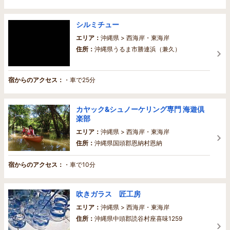
シルミチュー
エリア：
沖縄県 > 西海岸・東海岸
住所：
沖縄県うるま市勝連浜（兼久）
宿からのアクセス：
・車で25分
カヤック&シュノーケリング専門 海遊倶
楽部
エリア：
沖縄県 > 西海岸・東海岸
住所：
沖縄県国頭郡恩納村恩納
宿からのアクセス：
・車で10分
吹きガラス 匠工房
エリア：
沖縄県 > 西海岸・東海岸
住所：
沖縄県中頭郡読谷村座喜味1259