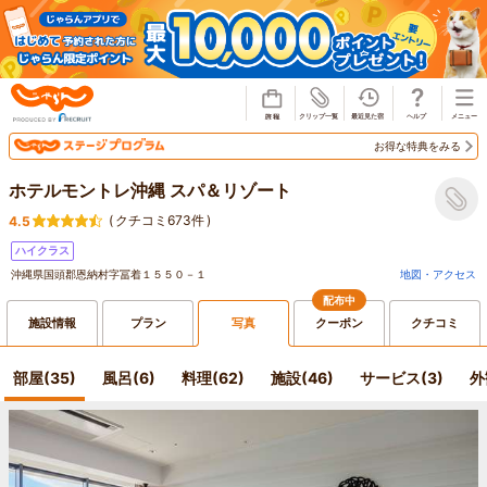
じゃらん
お得な特典をみる
ホテルモントレ沖縄 スパ＆リゾート
(
クチコミ673件
)
4.5
ハイクラス
沖縄県国頭郡恩納村字冨着１５５０－１
地図・アクセス
配布中
施設情報
プラン
写真
クーポン
クチコミ
部屋(35)
風呂(6)
料理(62)
施設(46)
サービス(3)
外