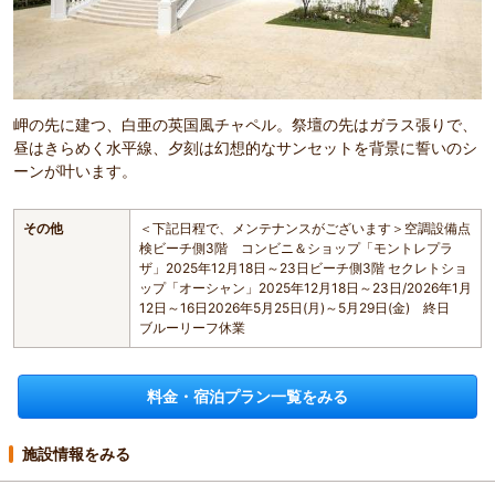
岬の先に建つ、白亜の英国風チャペル。祭壇の先はガラス張りで、
昼はきらめく水平線、夕刻は幻想的なサンセットを背景に誓いのシ
ーンが叶います。
その他
＜下記日程で、メンテナンスがございます＞空調設備点
検ビーチ側3階 コンビニ＆ショップ「モントレプラ
ザ」2025年12月18日～23日ビーチ側3階 セクレトショ
ップ「オーシャン」2025年12月18日～23日/2026年1月
12日～16日2026年5月25日(月)～5月29日(金) 終日
ブルーリーフ休業
料金・宿泊プラン一覧をみる
施設情報をみる