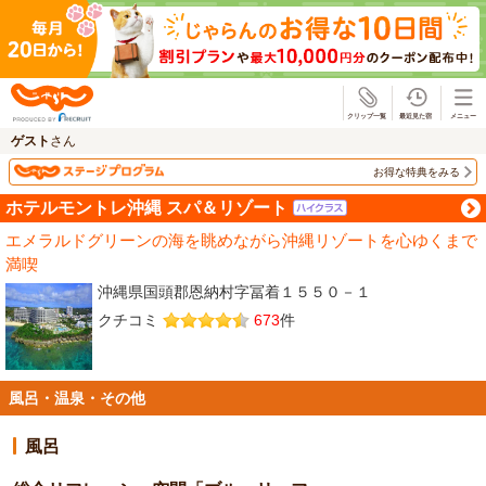
じゃらん
ゲスト
さん
お得な特典をみる
ホテルモントレ沖縄 スパ＆リゾート
エメラルドグリーンの海を眺めながら沖縄リゾートを心ゆくまで
満喫
沖縄県国頭郡恩納村字冨着１５５０－１
クチコミ
673
件
風呂・温泉・その他
風呂