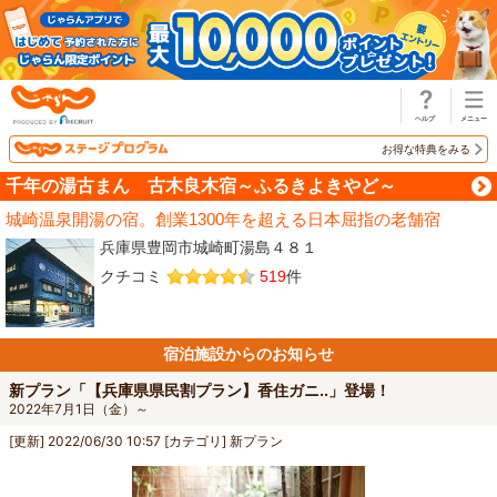
じゃらん
お得な特典をみる
千年の湯古まん 古木良木宿～ふるきよきやど～
城崎温泉開湯の宿。創業1300年を超える日本屈指の老舗宿
兵庫県豊岡市城崎町湯島４８１
クチコミ
519
件
宿泊施設からのお知らせ
新プラン「【兵庫県県民割プラン】香住ガニ..」登場！
2022年7月1日（金）～
[更新]
2022/06/30 10:57
[カテゴリ]
新プラン