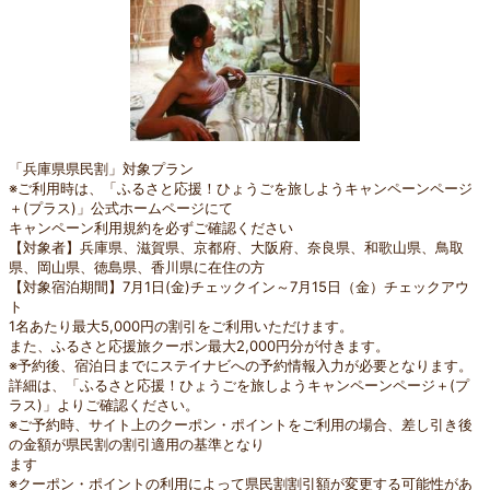
「兵庫県県民割」対象プラン
※ご利用時は、「ふるさと応援！ひょうごを旅しようキャンペーンページ
＋(プラス)」公式ホームページにて
キャンペーン利用規約を必ずご確認ください
【対象者】兵庫県、滋賀県、京都府、大阪府、奈良県、和歌山県、鳥取
県、岡山県、徳島県、香川県に在住の方
【対象宿泊期間】7月1日(金)チェックイン～7月15日（金）チェックアウ
ト
1名あたり最大5,000円の割引をご利用いただけます。
また、ふるさと応援旅クーポン最大2,000円分が付きます。
※予約後、宿泊日までにステイナビへの予約情報入力が必要となります。
詳細は、「ふるさと応援！ひょうごを旅しようキャンペーンページ＋(プ
ラス)」よりご確認ください。
※ご予約時、サイト上のクーポン・ポイントをご利用の場合、差し引き後
の金額が県民割の割引適用の基準となり
ます
※クーポン・ポイントの利用によって県民割割引額が変更する可能性があ