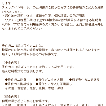
ります
チェックイン時、以下の証明書のご提示ならびに必要書類のご記入をお願
いいたします。
・居住地が証明できる、運転免許証、保険証等の公的証明書
・ワクチン接種歴(3回)またはPCR検査等の陰性結果が確認できる証明書
※グループで1名でも利用条件を欠く方がいる場合は、全員が割引適用外と
なりますのでご了承ください
香住ガニ（紅ズワイカニ）は,
松葉がにに比べ身の繊維が繊細で、水っぽいと評価される方もいますが、
瑞々しく独特の甘みがあるのが特徴です。
【夕食内容】
香住ガニ（紅ズワイカニ）は約２．５杯使用します。
色んな料理法でご提供します。
●香住ガニ刺身 ●香住ガニすき大鍋 ●茹で香住ガニ姿盛り
●香住ガニ陶板焼き ●香住かに身入り茶碗蒸し
その他、食前酒、先付、止椀、香物、果物
【朝食内容】
但馬の里が感じられるお食事です。
・豆腐 ・卵料理 ・さしみこんにゃく・地元産カレイ一夜干し ・おば