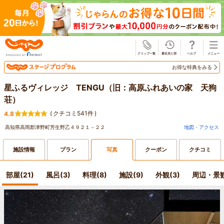
じゃらん
お得な特典をみる
星ふるヴィレッジ TENGU（旧：高原ふれあいの家 天狗
荘）
(
クチコミ541件
)
4.8
高知県高岡郡津野町芳生野乙４９２１－２２
地図・アクセス
施設情報
プラン
写真
クーポン
クチコミ
部屋(21)
風呂(3)
料理(8)
施設(9)
外観(3)
周辺・景観