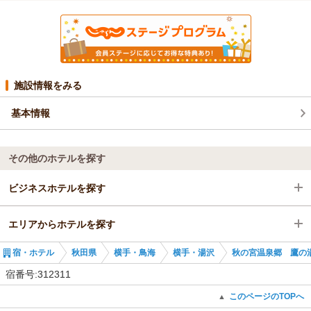
施設情報をみる
基本情報
その他のホテルを探す
ビジネスホテルを探す
エリアからホテルを探す
秋田県
宿・ホテル
秋田県
横手・鳥海
横手・湯沢
秋の宮温泉郷 鷹の
横手・鳥海
秋田県
宿番号:312311
横手・湯沢
横手・鳥海
このページのTOPへ
▲