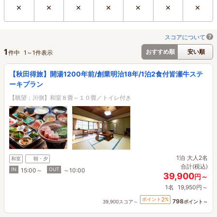
×
×
×
×
×
×
×
スコアについて
1
おすすめ順
安い順
件中
1
～
1
件表示
【秋田得旅】開湯1200年前/創業明治18年/1泊2食付皆瀬牛ステ
ーキプラン
【眺望：川側】和室８畳～１０畳／トイレ付き
1泊
大人2名
和室
朝・夕
合計(税込)
IN
OUT
15:00～
～10:00
39,900
円～
1名
19,950円～
2
ポイント
%
798
39,900スコア～
ポイント～