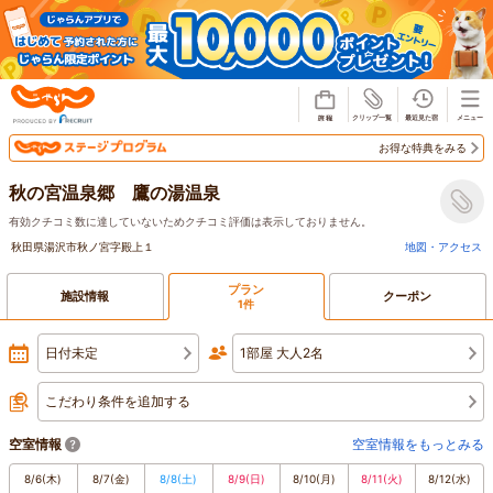
じゃらん
お得な特典をみる
秋の宮温泉郷 鷹の湯温泉
有効クチコミ数に達していないためクチコミ評価は表示しておりません。
秋田県湯沢市秋ノ宮字殿上１
地図・アクセス
プラン
施設情報
クーポン
1件
日付未定
1部屋 大人2名
こだわり条件を追加する
空室情報
空室情報をもっとみる
8/6
(木)
8/7
(金)
8/8
(土)
8/9
(日)
8/10
(月)
8/11
(火)
8/12
(水)