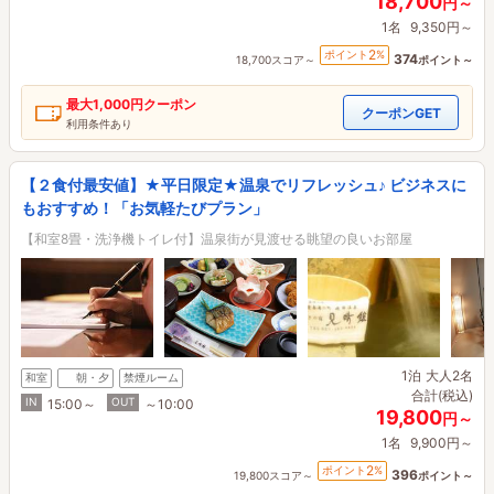
18,700
円～
1名
9,350円～
2
ポイント
%
374
18,700スコア～
ポイント～
最大
1,000円
クーポン
クーポンGET
利用条件あり
【２食付最安値】★平日限定★温泉でリフレッシュ♪ ビジネスに
もおすすめ！「お気軽たびプラン」
【和室8畳・洗浄機トイレ付】温泉街が見渡せる眺望の良いお部屋
1泊
大人2名
和室
朝・夕
禁煙ルーム
合計(税込)
IN
OUT
15:00～
～10:00
19,800
円～
1名
9,900円～
2
ポイント
%
396
19,800スコア～
ポイント～