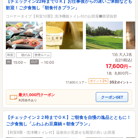
【チェックイン22時までＯＫ】お仕事後からの遅いご来館なども
歓迎！ご夕食無し「朝食付きプラン」
コーナータイプ【和室10畳】洗浄機能トイレ付のお部屋■眺望抜群
1泊
大人2名
和室
朝のみ
禁煙ルーム
合計(税込)
IN
OUT
15:00～
～10:00
17,600
円～
1名
8,800円～
2
ポイント
%
352
17,600スコア～
ポイント～
最大
1,000円
クーポン
クーポンGET
利用条件あり
【チェックイン２２時までＯＫ】ご朝食を自慢の逸品とともに！
ご夕食無し「ふわふわ豆腐鍋＋朝食プラン」
【和室8畳・洗浄機トイレ付】温泉街が見渡せる眺望の良いお部屋