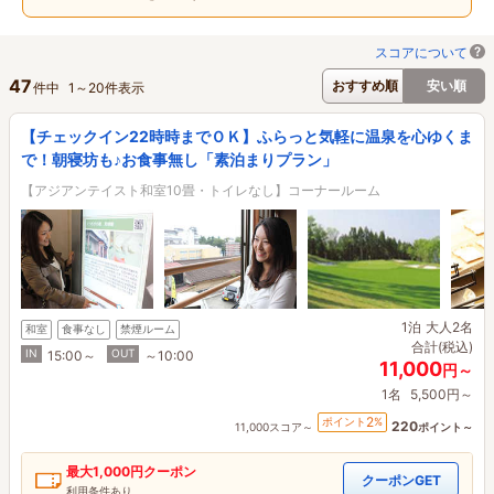
スコアについて
47
おすすめ順
安い順
件中
1
～
20
件表示
【チェックイン22時時までＯＫ】ふらっと気軽に温泉を心ゆくま
で！朝寝坊も♪お食事無し「素泊まりプラン」
【アジアンテイスト和室10畳・トイレなし】コーナールーム
1泊
大人2名
和室
食事なし
禁煙ルーム
合計(税込)
IN
OUT
15:00～
～10:00
11,000
円～
1名
5,500円～
2
ポイント
%
220
11,000スコア～
ポイント～
最大
1,000円
クーポン
クーポンGET
利用条件あり