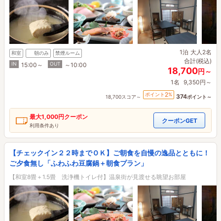
1泊
大人2名
和室
朝のみ
禁煙ルーム
合計(税込)
IN
OUT
15:00～
～10:00
18,700
円～
1名
9,350円～
2
ポイント
%
374
18,700スコア～
ポイント～
最大
1,000円
クーポン
クーポンGET
利用条件あり
【チェックイン２２時までＯＫ】ご朝食を自慢の逸品とともに！
ご夕食無し「ふわふわ豆腐鍋＋朝食プラン」
【和室8畳＋1.5畳 洗浄機トイレ付】温泉街が見渡せる眺望お部屋