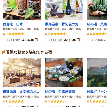
茜彩庵 山水
磯部温泉 舌切雀のお宿 ホテル磯部ガーデン
絹の湯 久惠
群馬県 / 藤岡・碓氷・磯部・妙義
群馬県 / 藤岡・碓氷・磯部・妙義
群馬県 / 藤岡・
4.9
4.6
4.4
48,400円～
33,000円～
大人2名(税込)
大人2名(税込)
大人2名(税込
#
贅沢な朝食を堪能できる宿
磯部温泉 舌切雀のお宿 ホテル磯部ガーデン
絹の湯 久惠屋旅館
群馬県 / 藤岡・碓氷・磯部・妙義
群馬県 / 藤岡・碓氷・磯部・妙義
群馬県 / 藤岡・
4.6
4.4
4.3