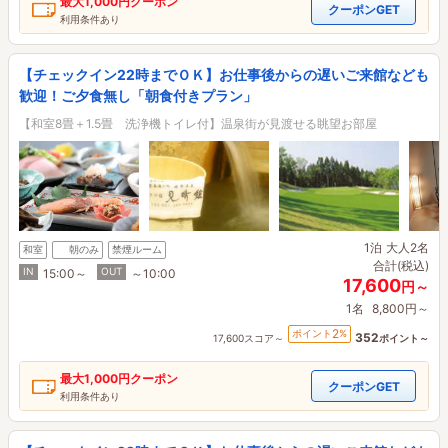
最大
1,000円
クーポン
クーポンGET
利用条件あり
【チェックイン22時までＯＫ】お仕事後からの遅いご来館なども
歓迎！ご夕食無し「朝食付きプラン」
【和室8畳＋1.5畳 洗浄機トイレ付】温泉街が見渡せる眺望お部屋
1泊
大人2名
和室
朝のみ
禁煙ルーム
合計(税込)
IN
OUT
15:00～
～10:00
17,600
円～
1名
8,800円～
2
ポイント
%
352
17,600スコア～
ポイント～
最大
1,000円
クーポン
クーポンGET
利用条件あり