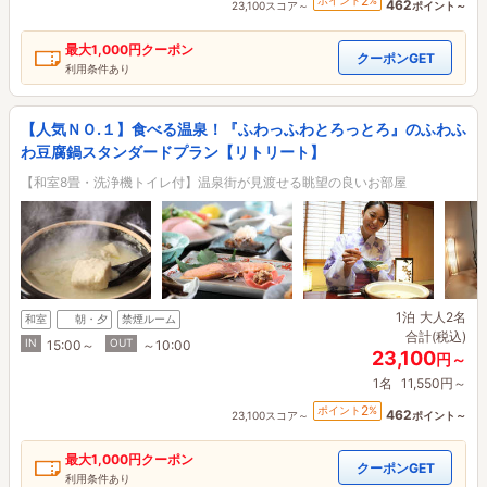
2
ポイント
%
462
23,100スコア～
ポイント～
最大
1,000円
クーポン
クーポンGET
利用条件あり
【人気ＮＯ.１】食べる温泉！『ふわっふわとろっとろ』のふわふ
わ豆腐鍋スタンダードプラン【リトリート】
【和室8畳・洗浄機トイレ付】温泉街が見渡せる眺望の良いお部屋
1泊
大人2名
和室
朝・夕
禁煙ルーム
合計(税込)
IN
OUT
15:00～
～10:00
23,100
円～
1名
11,550円～
2
ポイント
%
462
23,100スコア～
ポイント～
最大
1,000円
クーポン
クーポンGET
利用条件あり