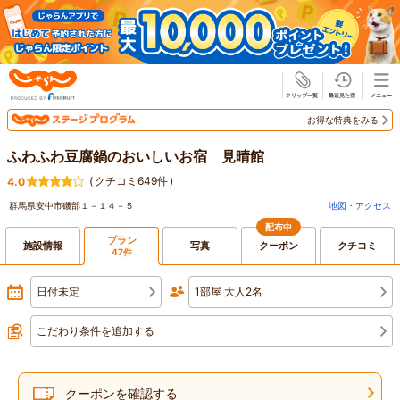
じゃらん
お得な特典をみる
ふわふわ豆腐鍋のおいしいお宿 見晴館
(
クチコミ649件
)
4.0
群馬県安中市磯部１－１４－５
地図・アクセス
配布中
プラン
施設情報
写真
クーポン
クチコミ
47件
日付未定
1部屋 大人2名
こだわり条件を追加する
クーポンを確認する