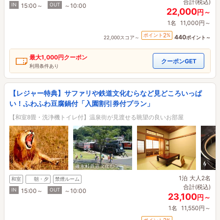
合計(税込)
IN
OUT
15:00～
～10:00
22,000
円～
1名
11,000円～
2
ポイント
%
440
22,000スコア～
ポイント～
最大
1,000円
クーポン
クーポンGET
利用条件あり
【レジャー特典】サファリや鉄道文化むらなど見どころいっぱ
い！ふわふわ豆腐鍋付「入園割引券付プラン」
【和室8畳・洗浄機トイレ付】温泉街が見渡せる眺望の良いお部屋
1泊
大人2名
和室
朝・夕
禁煙ルーム
合計(税込)
IN
OUT
15:00～
～10:00
23,100
円～
1名
11,550円～