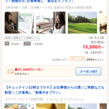
で！朝寝坊も♪お食事無し「素泊まりプラン」
【和室8畳＋1.5畳 洗浄機トイレ付】温泉街が見渡せる眺望お部屋
1泊
大人2名
和室
食事なし
禁煙ルーム
合計(税込)
IN
OUT
15:00～
～10:00
13,200
円～
1名
6,600円～
2
ポイント
%
264
13,200スコア～
ポイント～
最大
1,000円
クーポン
クーポンGET
利用条件あり
【チェックイン22時までＯＫ】お仕事後からの遅いご来館なども
歓迎！ご夕食無し「朝食付きプラン」
【アジアンテイスト和室10畳・トイレなし】コーナールーム