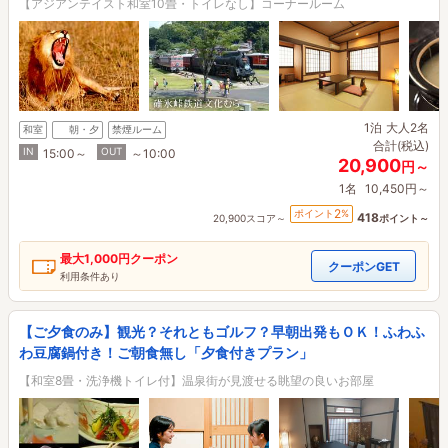
【アジアンテイスト和室10畳・トイレなし】コーナールーム
1泊
大人2名
和室
朝・夕
禁煙ルーム
合計(税込)
IN
OUT
15:00～
～10:00
20,900
円～
1名
10,450円～
2
ポイント
%
418
20,900スコア～
ポイント～
最大
1,000円
クーポン
クーポンGET
利用条件あり
【ご夕食のみ】観光？それともゴルフ？早朝出発もＯＫ！ふわふ
わ豆腐鍋付き！ご朝食無し「夕食付きプラン」
【和室8畳・洗浄機トイレ付】温泉街が見渡せる眺望の良いお部屋