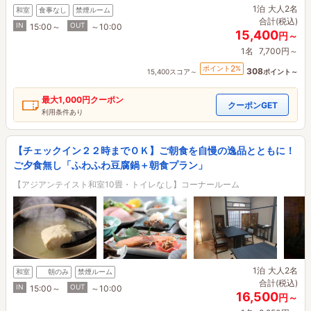
1泊
大人2名
和室
食事なし
禁煙ルーム
合計(税込)
IN
OUT
15:00～
～10:00
15,400
円～
1名
7,700円～
2
ポイント
%
308
15,400スコア～
ポイント～
最大
1,000円
クーポン
クーポンGET
利用条件あり
【チェックイン２２時までＯＫ】ご朝食を自慢の逸品とともに！
ご夕食無し「ふわふわ豆腐鍋＋朝食プラン」
【アジアンテイスト和室10畳・トイレなし】コーナールーム
1泊
大人2名
和室
朝のみ
禁煙ルーム
合計(税込)
IN
OUT
15:00～
～10:00
16,500
円～