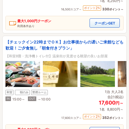
1名
8,250円～
2
ポイント
%
330
16,500スコア～
ポイント～
最大
1,000円
クーポン
クーポンGET
利用条件あり
【チェックイン22時までＯＫ】お仕事後からの遅いご来館なども
歓迎！ご夕食無し「朝食付きプラン」
【和室8畳・洗浄機トイレ付】温泉街が見渡せる眺望の良いお部屋
1泊
大人2名
和室
朝のみ
禁煙ルーム
合計(税込)
IN
OUT
15:00～
～10:00
17,600
円～
1名
8,800円～
2
ポイント
%
352
17,600スコア～
ポイント～