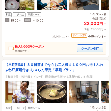
1泊
大人2名
和室
夕のみ
禁煙ルーム
合計(税込)
IN
OUT
15:00～
～10:00
22,000
円～
1名
11,000円～
2
ポイント
%
440
22,000スコア～
ポイント～
最大
1,000円
クーポン
クーポンGET
利用条件あり
【早期割30】３０日前までならお二人様１１００円お得！ふわ
ふわ豆腐鍋付き♪じゃらん限定「早割プラン」
【和室8畳・洗浄機トイレ付】温泉街が見渡せる眺望の良いお部屋
1泊
大人2名
和室
朝・夕
禁煙ルーム