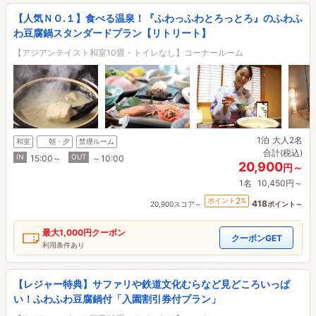
【人気ＮＯ.１】食べる温泉！『ふわっふわとろっとろ』のふわふ
わ豆腐鍋スタンダードプラン【リトリート】
【アジアンテイスト和室10畳・トイレなし】コーナールーム
1泊
大人2名
和室
朝・夕
禁煙ルーム
合計(税込)
IN
OUT
15:00～
～10:00
20,900
円～
1名
10,450円～
2
ポイント
%
418
20,900スコア～
ポイント～
最大
1,000円
クーポン
クーポンGET
利用条件あり
【レジャー特典】サファリや鉄道文化むらなど見どころいっぱ
い！ふわふわ豆腐鍋付「入園割引券付プラン」