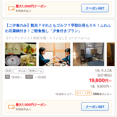
最大
1,000円
クーポン
クーポンGET
利用条件あり
【ご夕食のみ】観光？それともゴルフ？早朝出発もＯＫ！ふわふ
わ豆腐鍋付き！ご朝食無し「夕食付きプラン」
【アジアンテイスト和室10畳・トイレなし】コーナールーム
1泊
大人2名
和室
夕のみ
禁煙ルーム
合計(税込)
IN
OUT
15:00～
～10:00
19,800
円～
1名
9,900円～
2
ポイント
%
396
19,800スコア～
ポイント～
最大
1,000円
クーポン
クーポンGET
利用条件あり