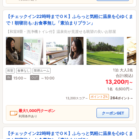
【チェックイン22時時までＯＫ】ふらっと気軽に温泉を心ゆくま
で！朝寝坊も♪お食事無し「素泊まりプラン」
【和室8畳・洗浄機トイレ付】温泉街が見渡せる眺望の良いお部屋
1泊
大人2名
和室
食事なし
禁煙ルーム
合計(税込)
IN
OUT
15:00～
～10:00
13,200
円～
1名
6,600円～
2
ポイント
%
264
13,200スコア～
ポイント～
最大
1,000円
クーポン
クーポンGET
利用条件あり
【チェックイン22時時までＯＫ】ふらっと気軽に温泉を心ゆくま